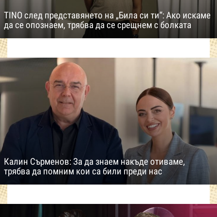
TINO след представянето на „Била си ти“: Ако искаме
да се опознаем, трябва да се срещнем с болката
Калин Сърменов: За да знаем накъде отиваме,
трябва да помним кои са били преди нас