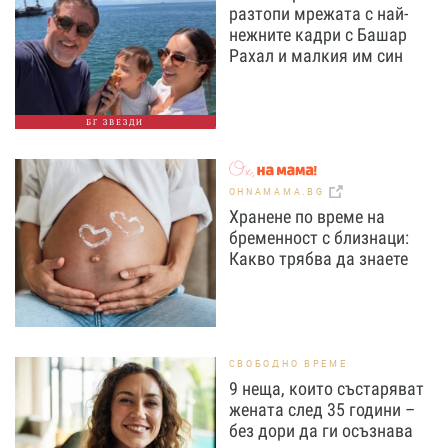
разтопи мрежата с най-
нежните кадри с Башар
Рахал и малкия им син
БГ ЗВЕЗДИ
OHNAMAMA.BG
Хранене по време на
бременност с близнаци:
Какво трябва да знаете
СВОБОДНО ВРЕМЕ
9 неща, които състаряват
жената след 35 години –
без дори да ги осъзнава