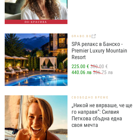
ПО-КРАСИВА
GRABO.BG
SPA релакс в Банско -
Premier Luxury Mountain
Resort
225.00 €
300.00 €
440.06 лв
586.75 лв
СВОБОДНО ВРЕМЕ
„Никой не вярваше, че ще
го направя“: Силвия
Петкова сбъдна една
своя мечта