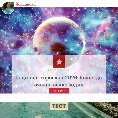
Йорданова
АСТРОЛОГИЯ
Годишен хороскоп 2026: Какво да
очаква всяка зодия
АСТРО