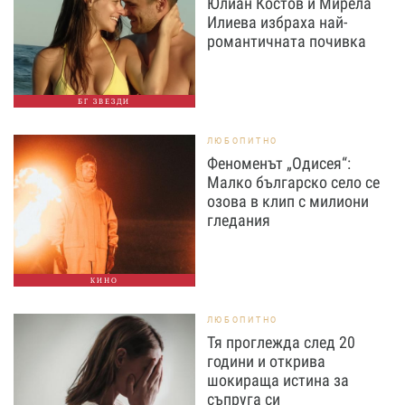
Юлиан Костов и Мирела
Илиева избраха най-
романтичната почивка
БГ ЗВЕЗДИ
ЛЮБОПИТНО
Феноменът „Одисея“:
Малко българско село се
озова в клип с милиони
гледания
КИНО
ЛЮБОПИТНО
Тя проглежда след 20
години и открива
шокираща истина за
съпруга си