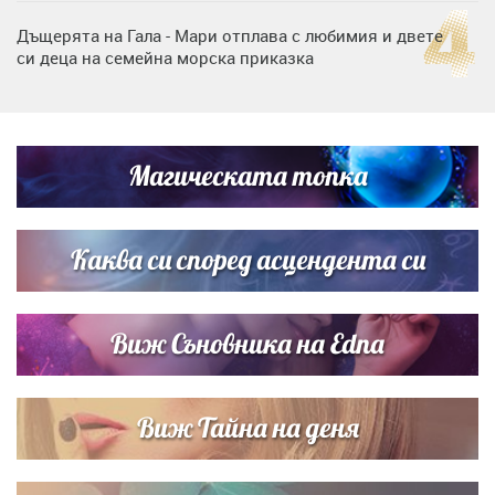
Дъщерята на Гала - Мари отплава с любимия и двете
си деца на семейна морска приказка
Дъщерята на Тодор Батков вдигна сватба, Стоичков и
Братя Аргирови я изненадаха с песен
Магическата топка
„Тук сме най-щастливи“: Радина Кърджилова и Пламен
Димов издадоха своето любимо място
Каква си според асцендента си
Виж Съновника на Edna
Виж Тайна на деня