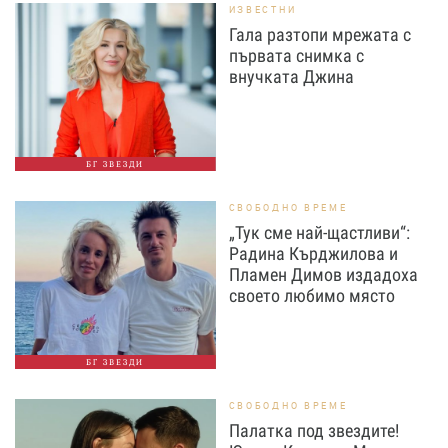
ИЗВЕСТНИ
Гала разтопи мрежата с
първата снимка с
внучката Джина
БГ ЗВЕЗДИ
СВОБОДНО ВРЕМЕ
„Тук сме най-щастливи“:
Радина Кърджилова и
Пламен Димов издадоха
своето любимо място
БГ ЗВЕЗДИ
СВОБОДНО ВРЕМЕ
Палатка под звездите!