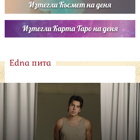
Изтегли Късмет на деня
Изтегли Карта Таро на деня
Edna пита