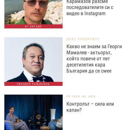
Карамазов разсмя
последователите си с
видео в Instagram
БГ ЗВЕЗДИ
ДНЕС ПРАЗНУВАТ
Какво не знаем за Георги
Мамалев - актьорът,
който повече от пет
десетилетия кара
България да се смее
ЗВЕЗДЕН РОЖДЕНИК
ОТ МЕН ЗА МЕН
Контролът – сила или
капан?