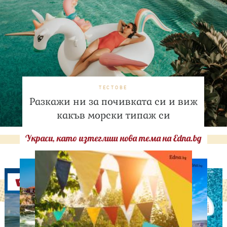
ТЕСТОВЕ
Разкажи ни за почивката си и виж
какъв морски типаж си
Украси, като изтеглиш нова тема на Edna.bg
Оферти
АСТРОЛОГИЯ