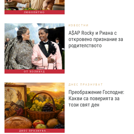
ЛЮБОПИТНО
ИЗВЕСТНИ
A$AP Rocky и Риана с
откровено признание за
родителството
ОТ ХОЛИВУД
ДНЕС ПРАЗНУВАТ
Преображение Господне:
Какви са поверията за
този свят ден
ДНЕС ПРАЗНУВА...