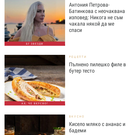
Антония Петрова-
Батинкова с неочаквана
изповед: Никога не съм
чакала някой да ме
спаси
БГ ЗВЕЗДИ
РЕЦЕПТИ
Пълнено пилешко филе в
бутер тесто
АХ, ЧЕ ВКУСНО!
ВКУСНО
Кисело мляко с ананас и
бадеми