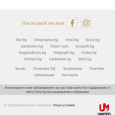
Последвай ни във:
Abv.bg
Ohnamama.bg
Vesti.bg
Nova.bg
Dariknews.bg
Vbox7.com
Sinoptik.bg
DogsAndCats.bg
Telegraph.bg
Grabo.bg
Pariteni.bg
CarMarket.bg
BISS.bg
За нас
Политика ЛД
За реклама
Платени
публикации
Контакти
Използването или публикуването на част или цялостно съдържание от
сайта Edna.bg без разрешение е забранено.
© 2026 Всички права запазени.
Общи условия