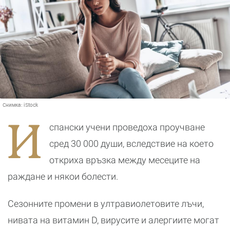
Снимка:
iStock
И
спански учени проведоха проучване
сред 30 000 души, вследствие на което
откриха връзка между месеците на
раждане и някои болести.
Сезонните промени в ултравиолетовите лъчи,
нивата на витамин D, вирусите и алергиите могат