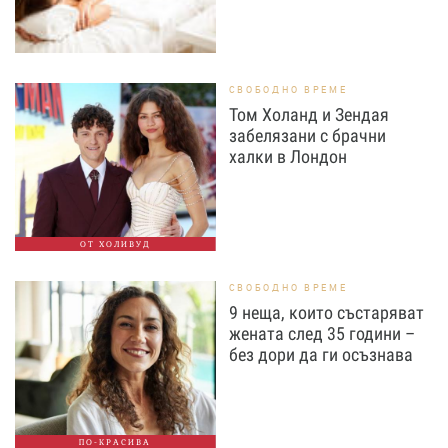
СВОБОДНО ВРЕМЕ
Том Холанд и Зендая
забелязани с брачни
халки в Лондон
ОТ ХОЛИВУД
СВОБОДНО ВРЕМЕ
9 неща, които състаряват
жената след 35 години –
без дори да ги осъзнава
ПО-КРАСИВА