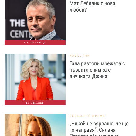
Мат Лебланк с нова
любов?
ОТ ХОЛИВУД
ИЗВЕСТНИ
Гала разтопи мрежата с
първата снимка с
внучката Джина
БГ ЗВЕЗДИ
СВОБОДНО ВРЕМЕ
„Никой не вярваше, че ще
го направя“: Силвия