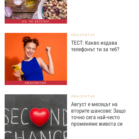
АХ, ЧЕ ВКУСНО!
ЛЮБОПИТНО
ТЕСТ: Какво издава
телефонът ти за теб?
ЛЮБОПИТНО
ЛЮБОПИТНО
Август е месецът на
вторите шансове: Защо
точно сега най-често
променяме живота си