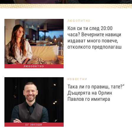
ЛЮБОПИТНО
Коя си ти след 20:00
часа? Вечерните навици
издават много повече,
отколкото предполагаш
ЛЮБОПИТНО
ИЗВЕСТНИ
Така ли го правиш, тате?“
Дъщерята на Орлин
Павлов го имитира
БГ ЗВЕЗДИ