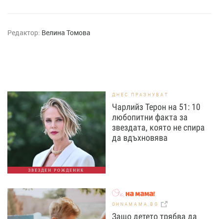
Редактор:
Велина Томова
ДНЕС ПРАЗНУВАТ
Чарлийз Терон на 51: 10
любопитни факта за
звездата, която не спира
да вдъхновява
ЗВЕЗДЕН РОЖДЕНИК
OHNAMAMA.BG
Защо детето трябва да