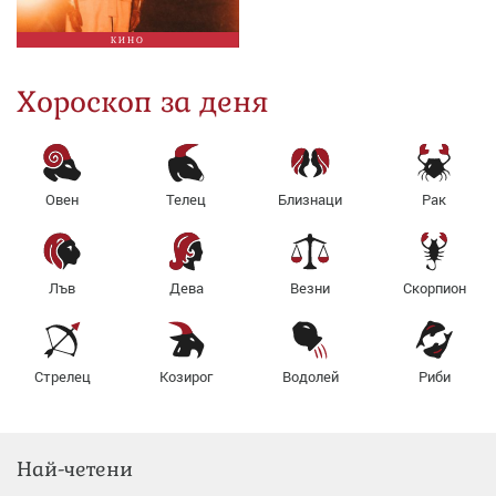
КИНО
Хороскоп за деня
Овен
Телец
Близнаци
Рак
Лъв
Дева
Везни
Скорпион
Стрелец
Козирог
Водолей
Риби
Най-четени