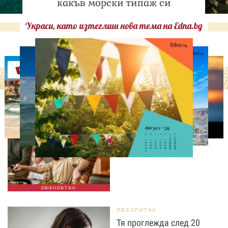
какъв морски типаж си
Украси, като изтеглиш нова тема на Edna.bg
Оферти
ЛЮБОПИТНО
Тайната на добрата
вечеря не се крие в
сложната рецепта
ЛЮБОПИТНО
ЛЮБОПИТНО
Тя проглежда след 20