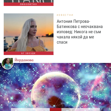
ЛЮБОПИТНО
ИЗВЕСТНИ
Антония Петрова-
Батинкова с неочаквана
изповед: Никога не съм
чакала някой да ме
спаси
БГ ЗВЕЗДИ
Йорданова