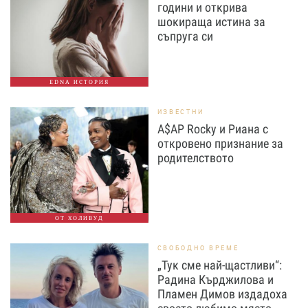
години и открива
шокираща истина за
съпруга си
EDNA ИСТОРИЯ
ИЗВЕСТНИ
A$AP Rocky и Риана с
откровено признание за
родителството
ОТ ХОЛИВУД
СВОБОДНО ВРЕМЕ
„Тук сме най-щастливи“:
Радина Кърджилова и
Пламен Димов издадоха