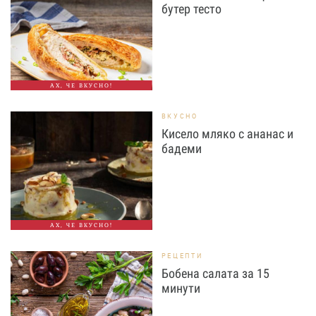
бутер тесто
АХ, ЧЕ ВКУСНО!
ВКУСНО
Кисело мляко с ананас и
бадеми
АХ, ЧЕ ВКУСНО!
РЕЦЕПТИ
Бобена салата за 15
минути