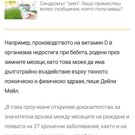
Синдромът "seen": Защо премисляш
всяко съобщение, което получаваш?
Например, производството на витамин D в
организма недостига при бебета, родени през
зимните месеци, като това може да има
дълготрайно въздействие върху тяхното
психическо и физическо здраве, пише Дейли
Мейл.
„В това проучване открихме доказателства за
значителна връзка между месеците на раждане и
появата на 27 хронични заболявания, както и на