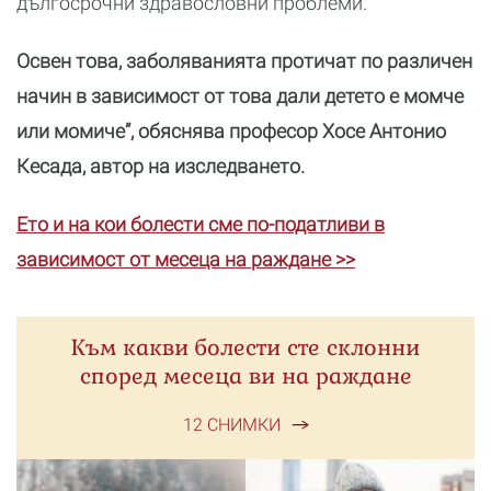
дългосрочни здравословни проблеми.
Освен това, заболяванията протичат по различен
начин в зависимост от това дали детето е момче
или момиче”, обяснява професор Хосе Антонио
Кесада, автор на изследването.
Ето и на кои болести сме по-податливи в
зависимост от месеца на раждане >>
Към какви болести сте склонни
според месеца ви на раждане
12 СНИМКИ