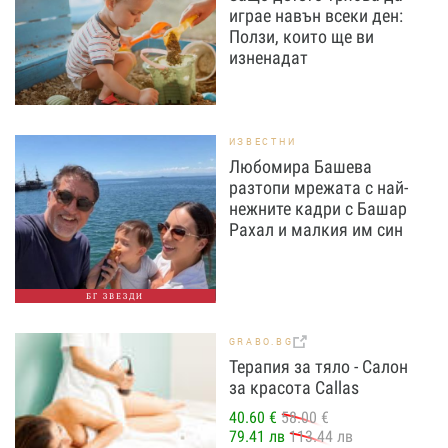
играе навън всеки ден:
Ползи, които ще ви
изненадат
ИЗВЕСТНИ
Любомира Башева
разтопи мрежата с най-
нежните кадри с Башар
Рахал и малкия им син
БГ ЗВЕЗДИ
GRABO.BG
Терапия за тяло - Салон
за красота Callas
40.60 €
58.00 €
79.41 лв
113.44 лв