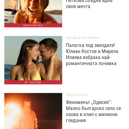
Петкова сбъдна една
своя мечта
ЛЮБОПИТНО
СВОБОДНО ВРЕМЕ
Палатка под звездите!
Юлиан Костов и Мирела
Илиева избраха най-
романтичната почивка
БГ ЗВЕЗДИ
ЛЮБОПИТНО
Феноменът „Одисея“:
Малко българско село се
озова в клип с милиони
гледания