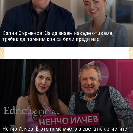
Калин Сърменов: За да знаем накъде отиваме,
трябва да помним кои са били преди нас
Ненчо Илчев: Егото няма място в света на артистите