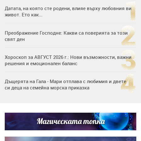
Датата, на която сте родени, влияе върху любовния ви
живот. Ето как...
Преображение Господне: Какви са поверията за този
свят ден
Хороскоп за АВГУСТ 2026 г.: Нови възможности, важни
решения и емоционален баланс
Дъщерята на Гала - Мари отплава с любимия и двете
си деца на семейна морска приказка
„Тук сме най-щастливи“: Радина Кърджилова и Пламен
Димов издадоха своето любимо място
Магическата топка
Дъщерята на Тодор Батков вдигна сватба, Стоичков и
Братя Аргирови я изненадаха с песен