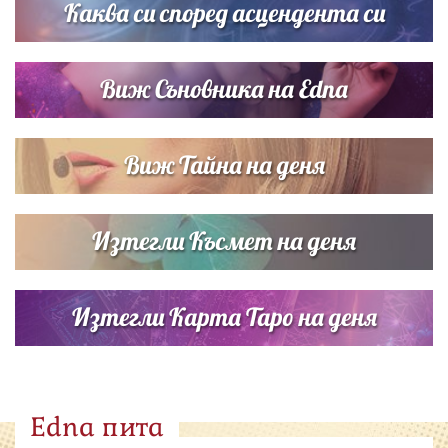
Каква си според асцендента си
Виж Съновника на Edna
Виж Тайна на деня
Изтегли Късмет на деня
Изтегли Карта Таро на деня
Edna пита