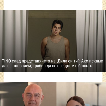
TINO след представянето на „Била си ти“: Ако искаме
да се опознаем, трябва да се срещнем с болката