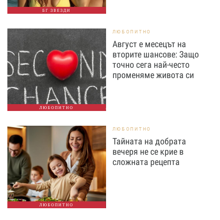
БГ ЗВЕЗДИ
ЛЮБОПИТНО
Август е месецът на
вторите шансове: Защо
точно сега най-често
променяме живота си
ЛЮБОПИТНО
ЛЮБОПИТНО
Тайната на добрата
вечеря не се крие в
сложната рецепта
ЛЮБОПИТНО