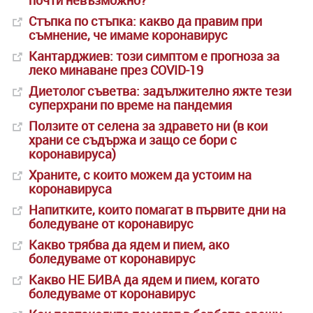
почти невъзможно?
Стъпка по стъпка: какво да правим при
съмнение, че имаме коронавирус
Кантарджиев: този симптом е прогноза за
леко минаване през COVID-19
Диетолог съветва: задължително яжте тези
суперхрани по време на пандемия
Ползите от селена за здравето ни (в кои
храни се съдържа и защо се бори с
коронавируса)
Храните, с които можем да устоим на
коронавируса
Напитките, които помагат в първите дни на
боледуване от коронавирус
Какво трябва да ядем и пием, ако
боледуваме от коронавирус
Какво НЕ БИВА да ядем и пием, когато
боледуваме от коронавирус