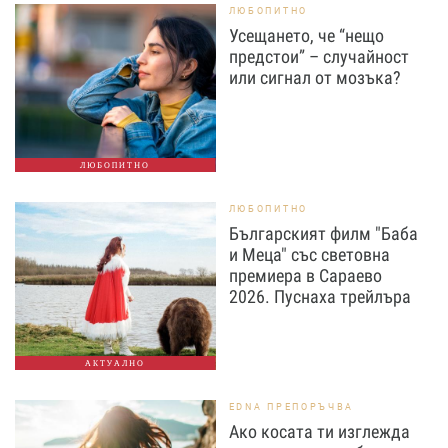
ЛЮБОПИТНО
Усещането, че “нещо
предстои” – случайност
или сигнал от мозъка?
ЛЮБОПИТНО
ЛЮБОПИТНО
Българският филм "Баба
и Меца" със световна
премиера в Сараево
2026. Пуснаха трейлъра
АКТУАЛНО
EDNA ПРЕПОРЪЧВА
Ако косата ти изглежда