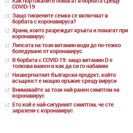
Как портокалите помагат в борбата срещу
COVID-19
Защо тиквените семки се включват в
борбата с коронавируса?
Храни, които разреждат кръвта и помагат при
коронавирус
Липсата на този витамин води до по-тежко
боледуване от коронавирус
В борбата с COVID-19: защо витамин D е
толкова важен и как да си го набавим
Низвергнатият български продукт, който
всъщност е мощно оръжие срещу вируси
Внимавайте за този най-ранен симптом на
коронавирус
Ето кой е най-сигурният симптом, че сте
заразени с коронавирус