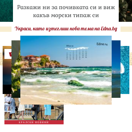
Разкажи ни за почивката си и виж
какъв морски типаж си
Украси, като изтеглиш нова тема на Edna.bg
Оферти
СВОБОДНО ВРЕМЕ
Ново бебе в кралското
семейство
КРАЛСКИ НОВИНИ