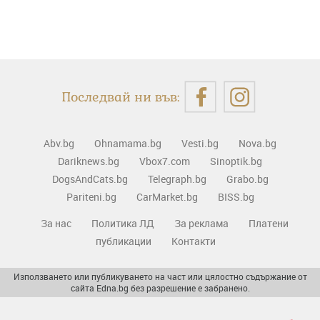
Последвай ни във:
Abv.bg
Ohnamama.bg
Vesti.bg
Nova.bg
Dariknews.bg
Vbox7.com
Sinoptik.bg
DogsAndCats.bg
Telegraph.bg
Grabo.bg
Pariteni.bg
CarMarket.bg
BISS.bg
За нас
Политика ЛД
За реклама
Платени
публикации
Контакти
Използването или публикуването на част или цялостно съдържание от
сайта Edna.bg без разрешение е забранено.