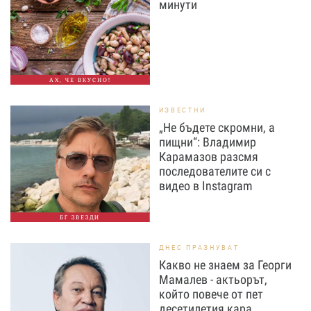
минути
АХ, ЧЕ ВКУСНО!
ИЗВЕСТНИ
„Не бъдете скромни, а
пищни“: Владимир
Карамазов разсмя
последователите си с
видео в Instagram
БГ ЗВЕЗДИ
ДНЕС ПРАЗНУВАТ
Какво не знаем за Георги
Мамалев - актьорът,
който повече от пет
десетилетия кара