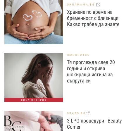
OHNAMAMA.BG
Хранене по време на
бременност с близнаци:
Какво трябва да знаете
ЛЮБОПИТНО
Тя проглежда след 20
години и открива
шокираща истина за
съпруга си
EDNA ИСТОРИЯ
GRABO.BG
3 LPG процедури - Beauty
Corner