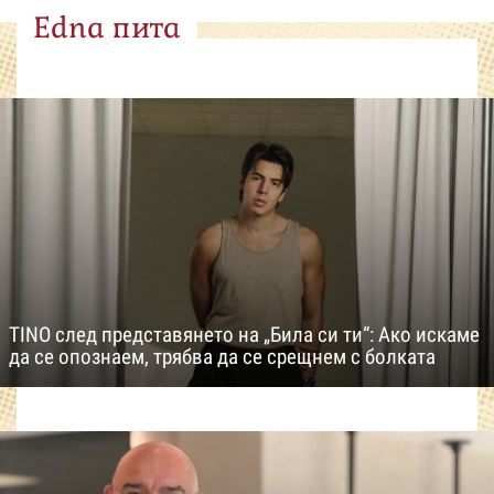
Edna пита
TINO след представянето на „Била си ти“: Ако искаме
да се опознаем, трябва да се срещнем с болката