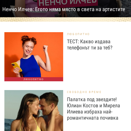
Ненчо Илчев: Егото няма място в света на артистите
ЛЮБОПИТНО
ТЕСТ: Какво издава
телефонът ти за теб?
ЛЮБОПИТНО
СВОБОДНО ВРЕМЕ
Палатка под звездите!
Юлиан Костов и Мирела
Илиева избраха най-
романтичната почивка