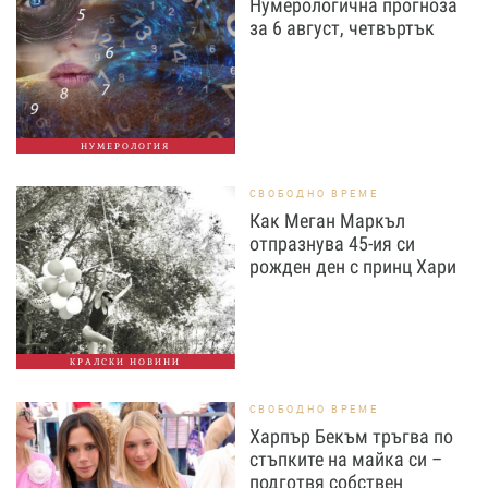
Нумерологична прогноза
за 6 август, четвъртък
НУМЕРОЛОГИЯ
СВОБОДНО ВРЕМЕ
Как Меган Маркъл
отпразнува 45-ия си
рожден ден с принц Хари
КРАЛСКИ НОВИНИ
СВОБОДНО ВРЕМЕ
Харпър Бекъм тръгва по
стъпките на майка си –
подготвя собствен