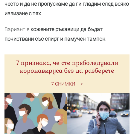
често и да не пропускаме да ги гладим след всяко
излизане с тях
.
Вариант е
кожените ръкавици да бъдат
почиствани със
спирт и памучен тампон
.
7 признака, че сте преболедували
коронавируса без да разберете
7 СНИМКИ