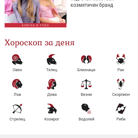
козметичен бранд
БЛЯСЪК И СТИЛ
Хороскоп за деня
Овен
Телец
Близнаци
Рак
Лъв
Дева
Везни
Скорпион
Стрелец
Козирог
Водолей
Риби