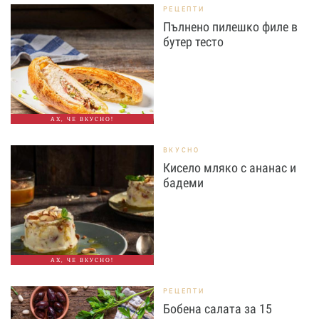
РЕЦЕПТИ
Пълнено пилешко филе в
бутер тесто
АХ, ЧЕ ВКУСНО!
ВКУСНО
Кисело мляко с ананас и
бадеми
АХ, ЧЕ ВКУСНО!
РЕЦЕПТИ
Бобена салата за 15