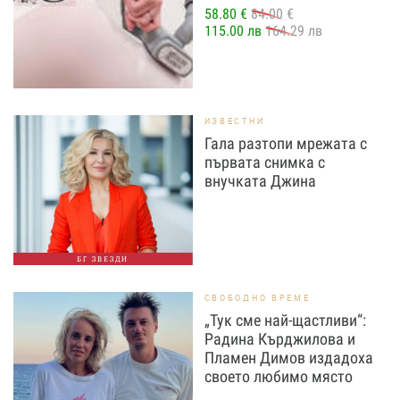
58.80 €
84.00 €
115.00 лв
164.29 лв
ИЗВЕСТНИ
Гала разтопи мрежата с
първата снимка с
внучката Джина
БГ ЗВЕЗДИ
СВОБОДНО ВРЕМЕ
„Тук сме най-щастливи“:
Радина Кърджилова и
Пламен Димов издадоха
своето любимо място