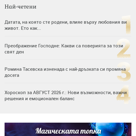
Най-четени
Датата, на която сте родени, влияе върху любовния ви
живот. Ето как...
Преображение Господне: Какви са поверията за този
свят ден
Ромина Тасевска изненада с най-дръзката си промяна
досега
Хороскоп за АВГУСТ 2026 г.: Нови възможности, важни
решения и емоционален баланс
Дъщерята на Гала - Мари отплава с любимия и двете
си деца на семейна морска приказка
Магическата топка