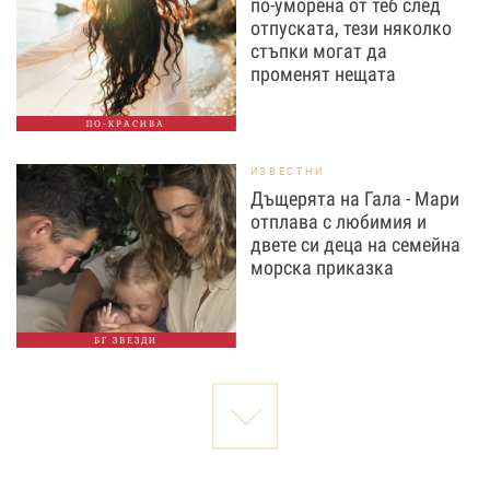
по-уморена от теб след
отпуската, тези няколко
стъпки могат да
променят нещата
ПО-КРАСИВА
ИЗВЕСТНИ
Дъщерята на Гала - Мари
отплава с любимия и
двете си деца на семейна
морска приказка
БГ ЗВЕЗДИ