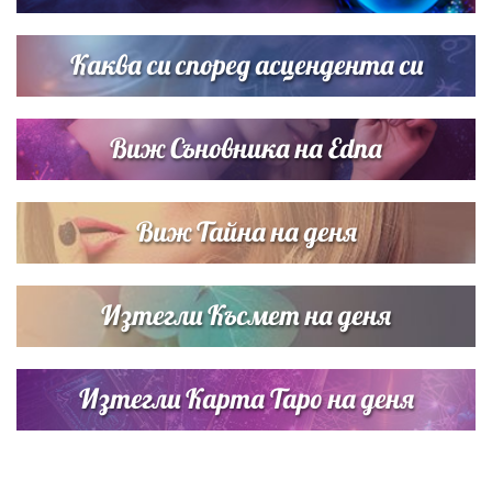
Звездна ваканция в Майорка: Дженифър Анистън,
Кортни Кокс и Джим Къртис заедно на яхта
Каква си според асцендента си
Виж Съновника на Edna
Виж Тайна на деня
Изтегли Късмет на деня
Изтегли Карта Таро на деня