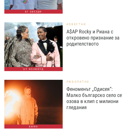
БГ ЗВЕЗДИ
ИЗВЕСТНИ
A$AP Rocky и Риана с
откровено признание за
родителството
ОТ ХОЛИВУД
ЛЮБОПИТНО
Феноменът „Одисея“:
Малко българско село се
озова в клип с милиони
гледания
КИНО