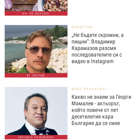
АХ, ЧЕ ВКУСНО!
ИЗВЕСТНИ
„Не бъдете скромни, а
пищни“: Владимир
Карамазов разсмя
последователите си с
видео в Instagram
БГ ЗВЕЗДИ
ДНЕС ПРАЗНУВАТ
Какво не знаем за Георги
Мамалев - актьорът,
който повече от пет
десетилетия кара
България да се смее
ЗВЕЗДЕН РОЖДЕНИК