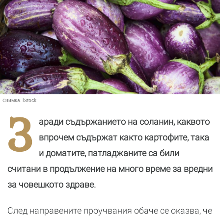
Снимка:
iStock
З
аради съдържанието на соланин, каквото
впрочем съдържат както картофите, така
и доматите, патладжаните са били
считани в продължение на много време за вредни
за човешкото здраве.
След направените проучвания обаче се оказва, че