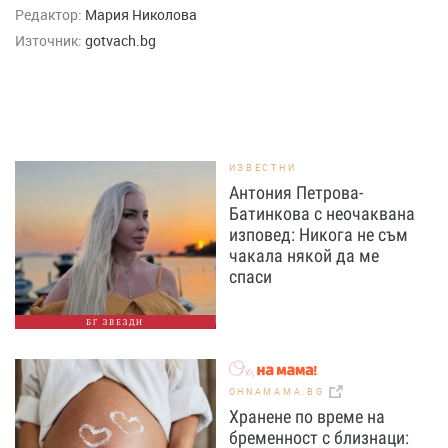
Редактор:
Мария Николова
Източник:
gotvach.bg
ИЗВЕСТНИ
Антония Петрова-
Батинкова с неочаквана
изповед: Никога не съм
чакала някой да ме
спаси
БГ ЗВЕЗДИ
OHNAMAMA.BG
Хранене по време на
бременност с близнаци: