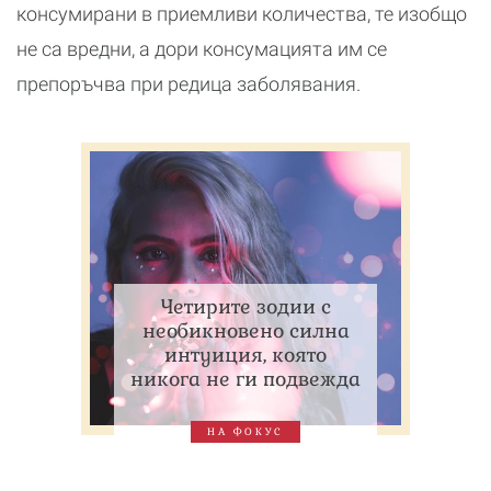
консумирани в приемливи количества, те изобщо
не са вредни, а дори консумацията им се
препоръчва при редица заболявания.
Четирите зодии с
необикновено силна
интуиция, която
никога не ги подвежда
НА ФОКУС