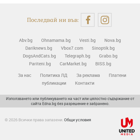
Последвай ни във:
Abv.bg
Ohnamama.bg
Vesti.bg
Nova.bg
Dariknews.bg
Vbox7.com
Sinoptik.bg
DogsAndCats.bg
Telegraph.bg
Grabo.bg
Pariteni.bg
CarMarket.bg
BISS.bg
За нас
Политика ЛД
За реклама
Платени
публикации
Контакти
Използването или публикуването на част или цялостно съдържание от
сайта Edna.bg без разрешение е забранено.
© 2026 Всички права запазени.
Общи условия