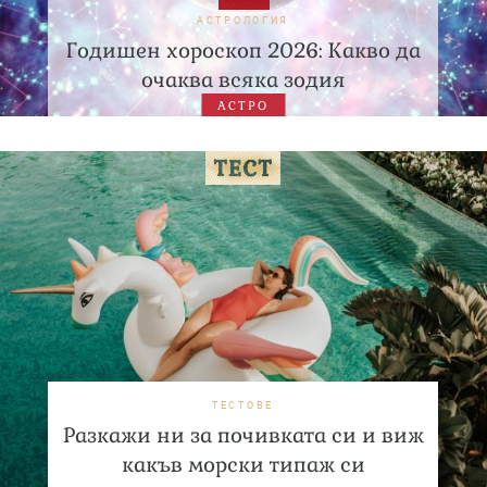
АСТРОЛОГИЯ
Годишен хороскоп 2026: Какво да
очаква всяка зодия
АСТРО
ТЕСТОВЕ
Разкажи ни за почивката си и виж
какъв морски типаж си