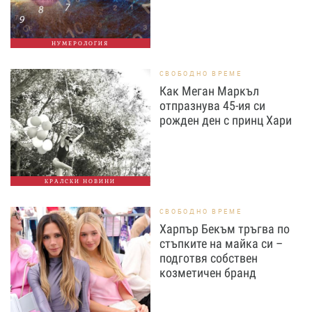
НУМЕРОЛОГИЯ
СВОБОДНО ВРЕМЕ
Как Меган Маркъл
отпразнува 45-ия си
рожден ден с принц Хари
КРАЛСКИ НОВИНИ
СВОБОДНО ВРЕМЕ
Харпър Бекъм тръгва по
стъпките на майка си –
подготвя собствен
козметичен бранд