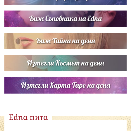
Виж Съновника на Edna
Виж Тайна на деня
Изтегли Късмет на деня
Изтегли Карта Таро на деня
Edna пита