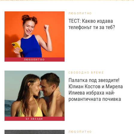
ЛЮБОПИТНО
ТЕСТ: Какво издава
телефонът ти за теб?
ЛЮБОПИТНО
СВОБОДНО ВРЕМЕ
Палатка под звездите!
Юлиан Костов и Мирела
Илиева избраха най-
романтичната почивка
БГ ЗВЕЗДИ
ЛЮБОПИТНО