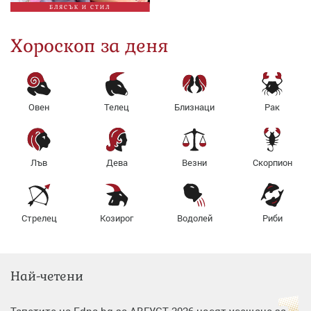
БЛЯСЪК И СТИЛ
Хороскоп за деня
Овен
Телец
Близнаци
Рак
Лъв
Дева
Везни
Скорпион
Стрелец
Козирог
Водолей
Риби
Най-четени
Тапетите на Edna.bg за АВГУСТ 2026 носят усещане за