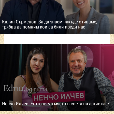
Калин Сърменов: За да знаем накъде отиваме,
трябва да помним кои са били преди нас
Ненчо Илчев: Егото няма място в света на артистите