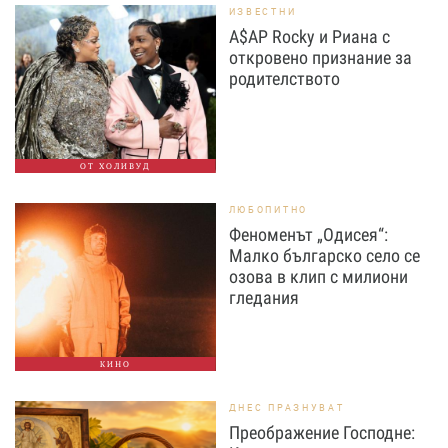
ИЗВЕСТНИ
A$AP Rocky и Риана с
откровено признание за
родителството
ОТ ХОЛИВУД
ЛЮБОПИТНО
Феноменът „Одисея“:
Малко българско село се
озова в клип с милиони
гледания
КИНО
ДНЕС ПРАЗНУВАТ
Преображение Господне: