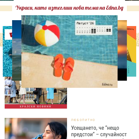
Украси, като изтеглиш нова тема на Edna.bg
Оферти
СВОБОДНО ВРЕМЕ
Ново бебе в кралското
семейство
КРАЛСКИ НОВИНИ
ЛЮБОПИТНО
Усещането, че “нещо
предстои” – случайност