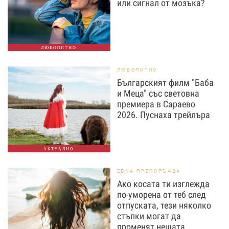
или сигнал от мозъка?
ЛЮБОПИТНО
ЛЮБОПИТНО
Българският филм "Баба
и Меца" със световна
премиера в Сараево
2026. Пуснаха трейлъра
АКТУАЛНО
EDNA ПРЕПОРЪЧВА
Ако косата ти изглежда
по-уморена от теб след
отпуската, тези няколко
стъпки могат да
променят нещата