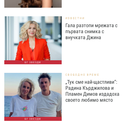
ИЗВЕСТНИ
Гала разтопи мрежата с
първата снимка с
внучката Джина
БГ ЗВЕЗДИ
СВОБОДНО ВРЕМЕ
„Тук сме най-щастливи“:
Радина Кърджилова и
Пламен Димов издадоха
своето любимо място
БГ ЗВЕЗДИ