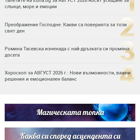
слънце, море и емоции
Преображение Господне: Какви са поверията за този
свят ден
Ромина Тасевска изненада с най-дръзката си промяна
досега
Хороскоп за АВГУСТ 2026 г.: Нови възможности, важни
решения и емоционален баланс
Дъщерята на Гала - Мари отплава с любимия и двете
си деца на семейна морска приказка
Магическата топка
Звездна ваканция в Майорка: Дженифър Анистън,
Кортни Кокс и Джим Къртис заедно на яхта
Каква си според асцендента си