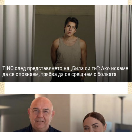
TINO след представянето на „Била си ти“: Ако искаме
да се опознаем, трябва да се срещнем с болката