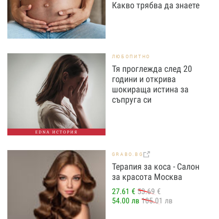
Какво трябва да знаете
ЛЮБОПИТНО
Тя проглежда след 20
години и открива
шокираща истина за
съпруга си
EDNA ИСТОРИЯ
GRABO.BG
Терапия за коса - Салон
за красота Москва
27.61 €
53.69 €
54.00 лв
105.01 лв