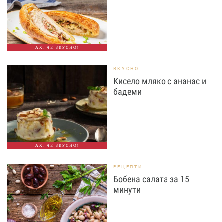
АХ, ЧЕ ВКУСНО!
ВКУСНО
Кисело мляко с ананас и
бадеми
АХ, ЧЕ ВКУСНО!
РЕЦЕПТИ
Бобена салата за 15
минути