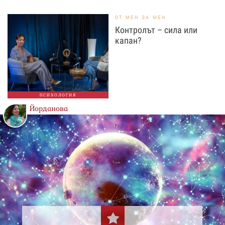
ОТ МЕН ЗА МЕН
Контролът – сила или
капан?
ПСИХОЛОГИЯ
Йорданова