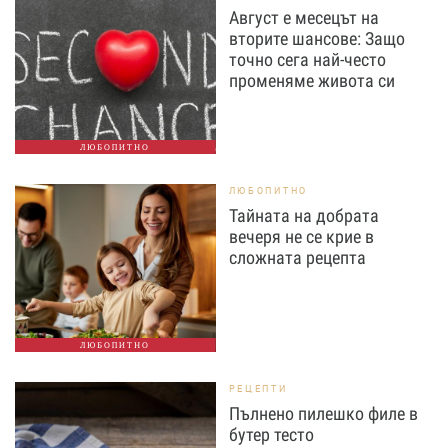
Август е месецът на
вторите шансове: Защо
точно сега най-често
променяме живота си
ЛЮБОПИТНО
ЛЮБОПИТНО
Тайната на добрата
вечеря не се крие в
сложната рецепта
ЛЮБОПИТНО
РЕЦЕПТИ
Пълнено пилешко филе в
бутер тесто