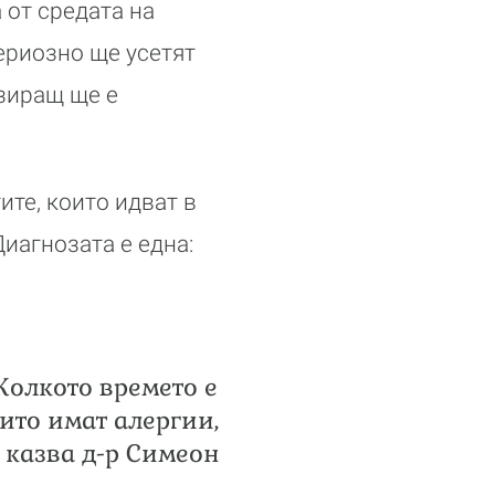
 от средата на
ериозно ще усетят
изиращ ще е
ите, които идват в
иагнозата е една:
Колкото времето е
оито имат алергии,
 казва д-р Симеон