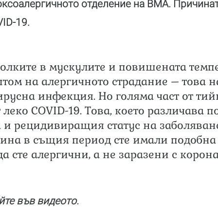
ксоалергичното отделение на ВМА. Причината
ID-19.
 болките в мускулите и повишената темп
птом на алергичното страдание – това 
русна инфекция. Но голяма част от ти
леко COVID-19. Това, което различава п
а и рецидивиращия статус на заболяванет
ина в същия период сте имали подобна 
а сте алергични, а не заразени с корона
йте във видеото.