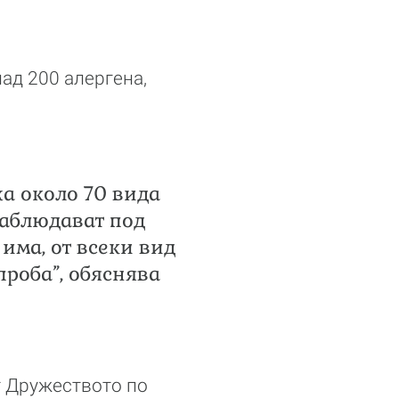
ад 200 алергена,
жа около 70 вида
наблюдават под
има, от всеки вид
проба”, обяснява
от Дружеството по