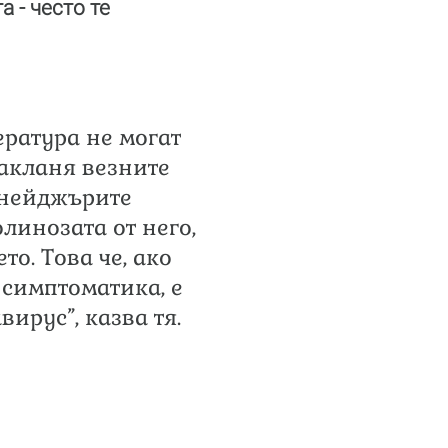
 - често те
ература не могат
накланя везните
йнейджърите
олинозата от него,
о. Това че, ако
симптоматика, е
вирус”, казва тя.