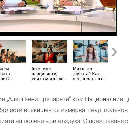
Next
а на
5-те типа
Митът за
Не яжт
дната
нарцисисти,
„нулата“: Как
храни 
аст?
които могат да
всъщност да се
настин
ениалите
присъстват в
справим с
грип!
написват
живота ни всеки
хроничния
вилата
ден
стрес
я „Алергенни препарати” към Националния ц
болести всеки ден се измерва т.нар. поленов ф
ията на полени във въздуха. С повишаването