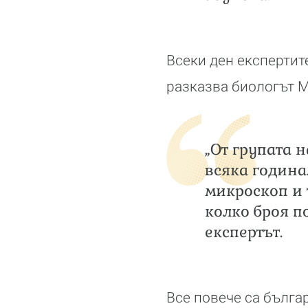
Всеки ден експертит
разказва биологът 
„От групата 
всяка година
микроскоп и 
колко броя п
експертът.
Все повече са българ