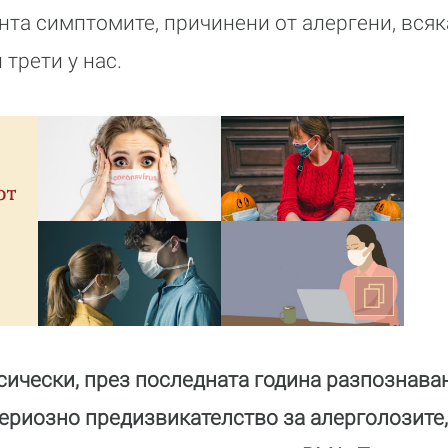
нта симптомите, причинени от алергени, всяк
трети у нас.
от
асически, през последната година разпознава
сериозно предизвикателство за алерголозите,