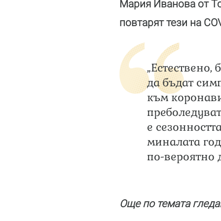
Мария Иванова от То
повтарят тези на COV
„Естествено,
да бъдат сим
към коронави
преболедуват 
е сезонностт
миналата год
по-вероятно д
Още по темата гледа