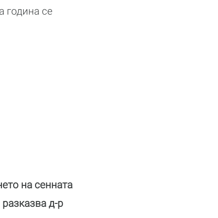
а година се
нето на сенната
 разказва д-р