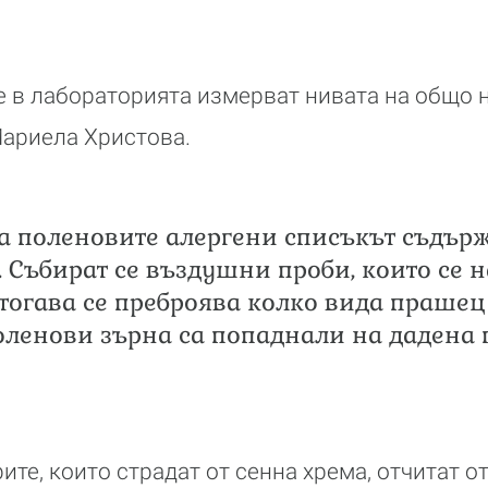
е в лабораторията измерват нивата на общо н
Мариела Христова.
на поленовите алергени списъкът съдър
. Събират се въздушни проби, които се 
тогава се преброява колко вида прашец 
оленови зърна са попаднали на дадена 
ите, които страдат от сенна хрема, отчитат 