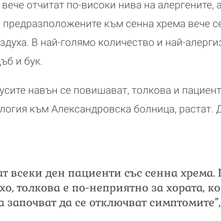
 вече отчитат по-високи нива на алергените, а
 предразположените към сенна хрема вече с
здуха. В най-голямо количество и най-алерг
ъб и бук.
усите навън се повишават, толкова и пациент
логия към Александровска болница, растат. Д
ат всеки ден пациенти със сенна хрема. 
хо, толкова е по-неприятно за хората, к
а започват да се отключват симптомите”,