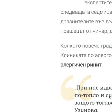
експертите
следващата седмица
дразнителите във въ
прашецът от чинар, д
Колкото повече град
Клиниката по алерго
алергичен ринит
.
„При нас идв
по-топло и су
защото тогав
Узунова.