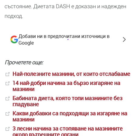
състояние. Диетата DASH е доказан и надежден
подход.
Добави ни в предпочитани източници в
Google
Прочетете още:
Най-полезните мазнини, от които отслабваме
14 най-добри начинa за бързо изгаряне на
мазнини
Бабината диета, която топи мазнините без
гладуване
Какви добавки са подходящи за изгаряне на
мазнини
3 лесни начина за стопяване на мазнините
около вътрешните органи