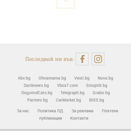
Последвай ни във:
Abv.bg
Ohnamama.bg
Vesti.bg
Nova.bg
Dariknews.bg
Vbox7.com
Sinoptik.bg
DogsAndCats.bg
Telegraph.bg
Grabo.bg
Pariteni.bg
CarMarket.bg
BISS.bg
За нас
Политика ЛД
За реклама
Платени
публикации
Контакти