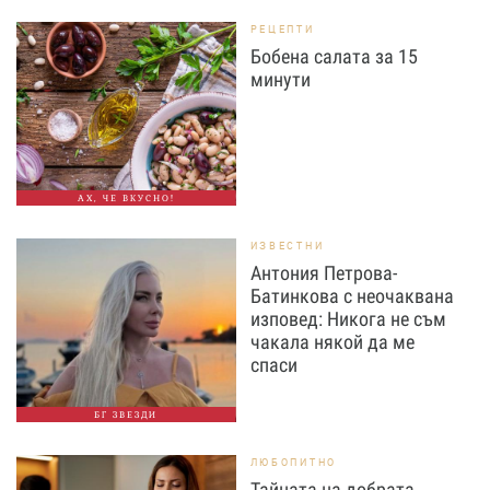
РЕЦЕПТИ
Бобена салата за 15
минути
АХ, ЧЕ ВКУСНО!
ИЗВЕСТНИ
Антония Петрова-
Батинкова с неочаквана
изповед: Никога не съм
чакала някой да ме
спаси
БГ ЗВЕЗДИ
ЛЮБОПИТНО
Тайната на добрата