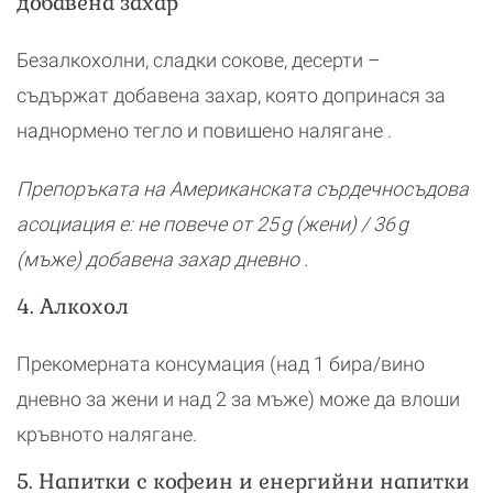
добавена захар
Безалкохолни, сладки сокове, десерти –
съдържат добавена захар, която допринася за
наднормено тегло и повишено налягане .
Препоръката на Американската сърдечносъдова
асоциация е: не повече от 25 g (жени) / 36 g
(мъже) добавена захар дневно .
4. Алкохол
Прекомерната консумация (над 1 бира/вино
дневно за жени и над 2 за мъже) може да влоши
кръвното налягане.
5. Напитки с кофеин и енергийни напитки