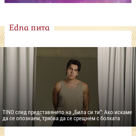
Edna пита
TINO след представянето на „Била си ти“: Ако искаме
да се опознаем, трябва да се срещнем с болката