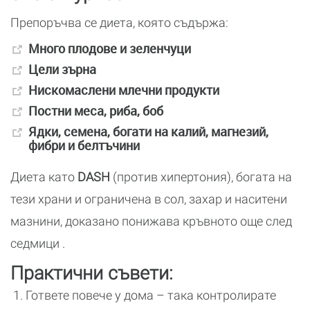
Препоръчва се диета, която съдържа:
Много плодове и зеленчуци
Цели зърна
Нискомаслени млечни продукти
Постни меса, риба, боб
Ядки, семена, богати на калий, магнезий,
фибри и белтъчини
Диета като
DASH
(против хипертония), богата на
тези храни и ограничена в сол, захар и наситени
мазнини, доказано понижава кръвното още след
седмици .
Практични съвети:
Гответе повече у дома – така контролирате