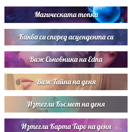
Димов издадоха своето любимо място
Магическата топка
Дъщерята на Тодор Батков вдигна сватба, Стоичков и
Братя Аргирови я изненадаха с песен
Каква си според асцендента си
Виж Съновника на Edna
Виж Тайна на деня
Изтегли Късмет на деня
Изтегли Карта Таро на деня