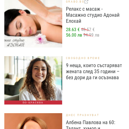
GRABO.BG
Релакс с масаж -
Масажно студио Адонай
Елохай
28.63 €
48.57 €
56.00 лв
94.99 лв
СВОБОДНО ВРЕМЕ
9 неща, които състаряват
жената след 35 години –
без дори да ги осъзнава
ПО-КРАСИВА
ДНЕС ПРАЗНУВАТ
Албена Павлова на 60:
Талант, хумор и