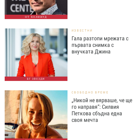
ОТ ХОЛИВУД
ИЗВЕСТНИ
Гала разтопи мрежата с
първата снимка с
внучката Джина
БГ ЗВЕЗДИ
СВОБОДНО ВРЕМЕ
„Никой не вярваше, че ще
го направя“: Силвия
Петкова сбъдна една
своя мечта