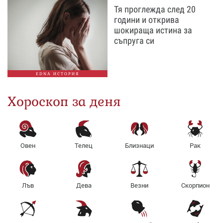
Тя проглежда след 20
години и открива
шокираща истина за
съпруга си
EDNA ИСТОРИЯ
Хороскоп за деня
Овен
Телец
Близнаци
Рак
Лъв
Дева
Везни
Скорпион