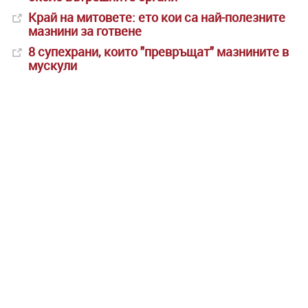
Край на митовете: ето кои са най-полезните
мазнини за готвене
8 супехрани, които "превръщат" мазнините в
мускули