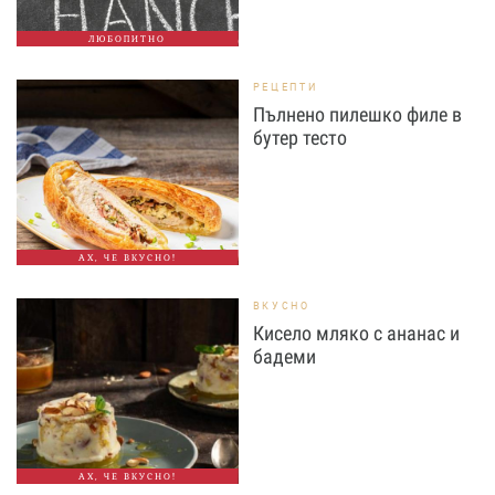
ЛЮБОПИТНО
РЕЦЕПТИ
Пълнено пилешко филе в
бутер тесто
АХ, ЧЕ ВКУСНО!
ВКУСНО
Кисело мляко с ананас и
бадеми
АХ, ЧЕ ВКУСНО!