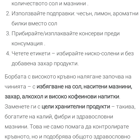
количеството сол и мазнини .
Използвайте подправки: чесън, лимон, ароматни
билки вместо сол
Прибирайте/изплаквайте консерви преди
консумация .
Четете етикети – избирайте ниско-солени и без
добавена захар продукти.
Борбата с високото кръвно налягане започва на
чинията – с
избягване на сол, наситени мазнини,
захар, алкохол и високо кофеинови напитки
.
Заменете ги с
цели хранителни продукти
– такива,
богатите на калий, фибри и здравословни
мазнини. Това не само помага да контролирате
кръвното, но и подобрява общото здравословно