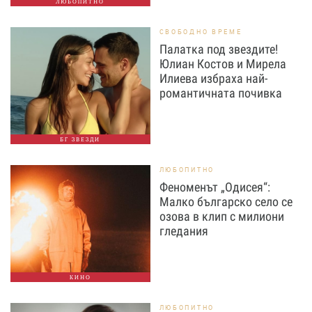
ЛЮБОПИТНО
СВОБОДНО ВРЕМЕ
Палатка под звездите!
Юлиан Костов и Мирела
Илиева избраха най-
романтичната почивка
БГ ЗВЕЗДИ
ЛЮБОПИТНО
Феноменът „Одисея“:
Малко българско село се
озова в клип с милиони
гледания
КИНО
ЛЮБОПИТНО