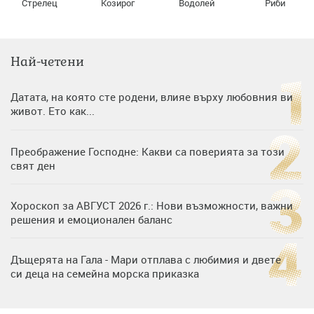
Стрелец
Козирог
Водолей
Риби
Най-четени
Датата, на която сте родени, влияе върху любовния ви
живот. Ето как...
Преображение Господне: Какви са поверията за този
свят ден
Хороскоп за АВГУСТ 2026 г.: Нови възможности, важни
решения и емоционален баланс
Дъщерята на Гала - Мари отплава с любимия и двете
си деца на семейна морска приказка
„Тук сме най-щастливи“: Радина Кърджилова и Пламен