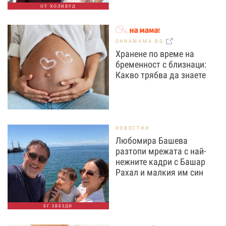
ОТ ХОЛИВУД
OHNAMAMA.BG
Хранене по време на
бременност с близнаци:
Какво трябва да знаете
ИЗВЕСТНИ
Любомира Башева
разтопи мрежата с най-
нежните кадри с Башар
Рахал и малкия им син
БГ ЗВЕЗДИ