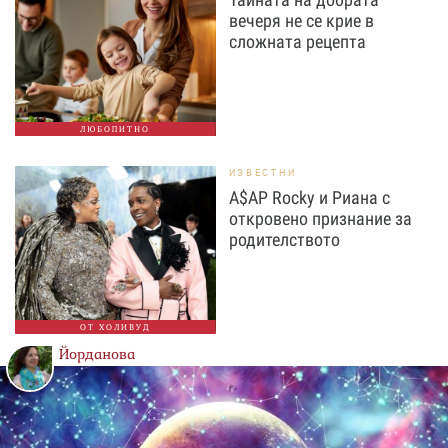
вечеря не се крие в
сложната рецепта
ЛЮБОПИТНО
ИЗВЕСТНИ
A$AP Rocky и Риана с
откровено признание за
родителството
ОТ ХОЛИВУД
Йорданова