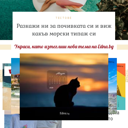
ТЕСТОВЕ
Разкажи ни за почивката си и виж
какъв морски типаж си
Украси, като изтеглиш нова тема на Edna.bg
Оферти
СВОБОДНО ВРЕМЕ
„Тук сме най-щастливи“:
Радина Кърджилова и
Пламен Димов издадоха
своето любимо място