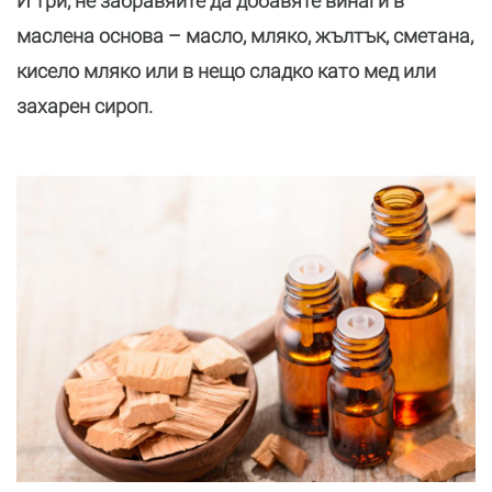
И три, не забравяйте да добавяте винаги в
маслена основа – масло, мляко, жълтък, сметана,
кисело мляко или в нещо сладко като мед или
захарен сироп.