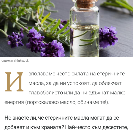
Снимка:
Thinkstock
И
зползваме често силата на етеричните
масла, за да ни успокоят, да облекчат
главоболието или да ни вдъхнат малко
енергия (портокалово масло, обичаме те!).
Но знаете ли, че етеричните масла могат да се
добавят и към храната? Най-често към десертите,