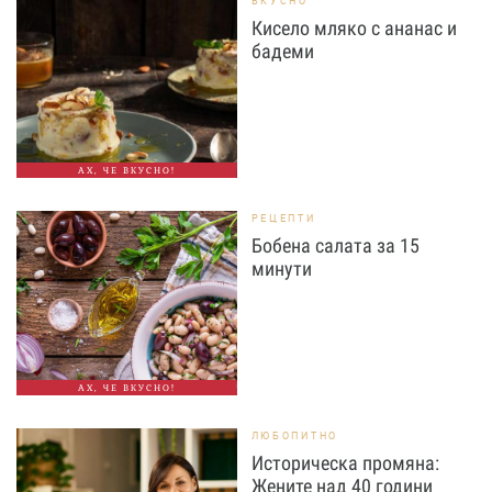
ВКУСНО
Кисело мляко с ананас и
бадеми
АХ, ЧЕ ВКУСНО!
РЕЦЕПТИ
Бобена салата за 15
минути
АХ, ЧЕ ВКУСНО!
ЛЮБОПИТНО
Историческа промяна:
Жените над 40 години