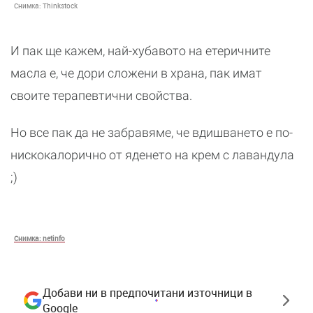
Снимка:
Thinkstock
И пак ще кажем, най-хубавото на етеричните
масла е, че дори сложени в храна, пак имат
своите терапевтични свойства.
Но все пак да не забравяме, че вдишването е по-
нискокалорично от яденето на крем с лавандула
;)
Снимка:
netinfo
Добави ни в предпочитани източници в
Google