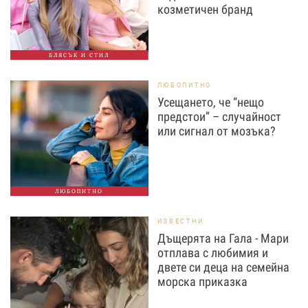
козметичен бранд
БЛЯСЪК И СТИЛ
ЛЮБОПИТНО
Усещането, че “нещо
предстои” – случайност
или сигнал от мозъка?
ЛЮБОПИТНО
ИЗВЕСТНИ
Дъщерята на Гала - Мари
отплава с любимия и
двете си деца на семейна
морска приказка