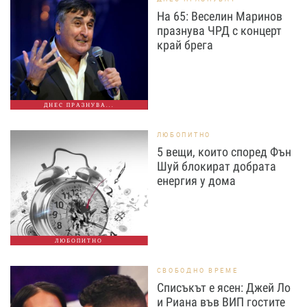
На 65: Веселин Маринов
празнува ЧРД с концерт
край брега
ДНЕС ПРАЗНУВА...
ЛЮБОПИТНО
5 вещи, които според Фън
Шуй блокират добрата
енергия у дома
ЛЮБОПИТНО
СВОБОДНО ВРЕМЕ
Списъкът е ясен: Джей Ло
и Риана във ВИП гостите