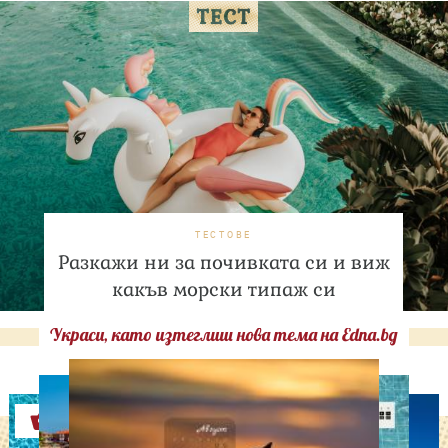
ТЕСТОВЕ
Разкажи ни за почивката си и виж
какъв морски типаж си
Украси, като изтеглиш нова тема на Edna.bg
Оферти