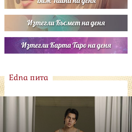
Виж Тайна на деня
Изтегли Късмет на деня
Изтегли Карта Таро на деня
Edna пита