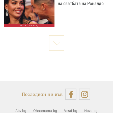
на сватбата на Роналдо
ОТ ХОЛИВУД
Последвай ни във:
Abv.bg
Ohnamama.bg
Vesti.bg
Nova.bg