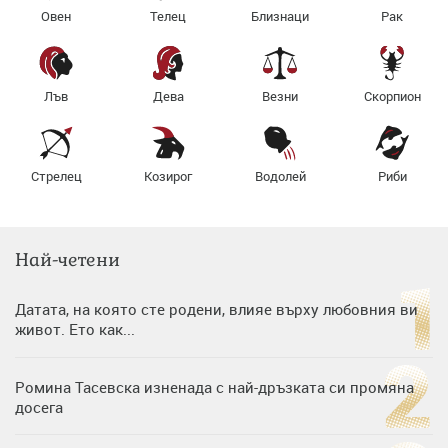
Овен
Телец
Близнаци
Рак
Лъв
Дева
Везни
Скорпион
Стрелец
Козирог
Водолей
Риби
Най-четени
Датата, на която сте родени, влияе върху любовния ви
живот. Ето как...
Ромина Тасевска изненада с най-дръзката си промяна
досега