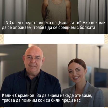
TINO след представянето на „Била си ти“: Ако искаме
да се опознаем, трябва да се срещнем с болката
Калин Сърменов: За да знаем накъде отиваме,
трябва да помним кои са били преди нас