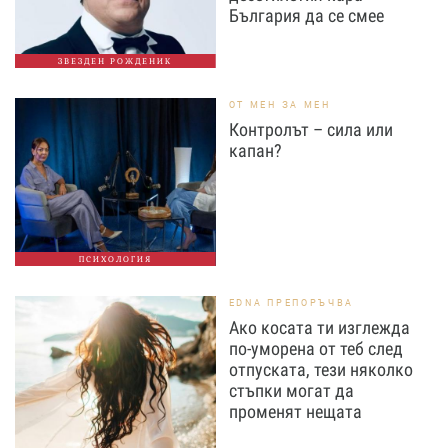
България да се смее
ЗВЕЗДЕН РОЖДЕНИК
ОТ МЕН ЗА МЕН
Контролът – сила или
капан?
ПСИХОЛОГИЯ
EDNA ПРЕПОРЪЧВА
Ако косата ти изглежда
по-уморена от теб след
отпуската, тези няколко
стъпки могат да
променят нещата