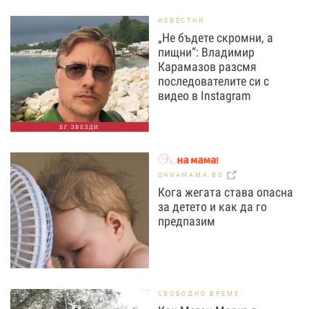
ИЗВЕСТНИ
„Не бъдете скромни, а
пищни“: Владимир
Карамазов разсмя
последователите си с
видео в Instagram
БГ ЗВЕЗДИ
OHNAMAMA.BG
Кога жегата става опасна
за детето и как да го
предпазим
СВОБОДНО ВРЕМЕ