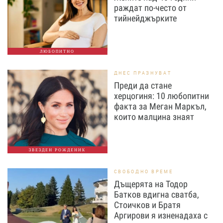
раждат по-често от
тийнейджърките
ЛЮБОПИТНО
ДНЕС ПРАЗНУВАТ
Преди да стане
херцогиня: 10 любопитни
факта за Меган Маркъл,
които малцина знаят
ЗВЕЗДЕН РОЖДЕНИК
СВОБОДНО ВРЕМЕ
Дъщерята на Тодор
Батков вдигна сватба,
Стоичков и Братя
Аргирови я изненадаха с