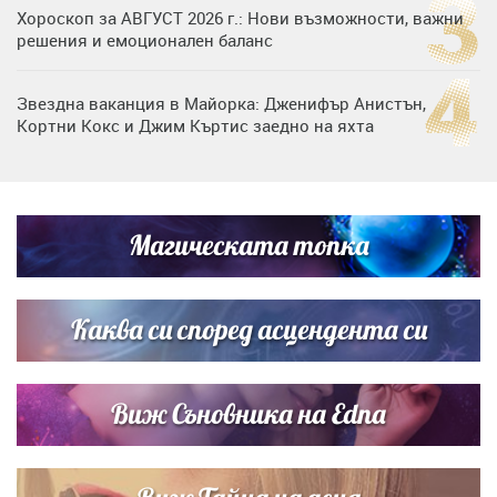
Хороскоп за АВГУСТ 2026 г.: Нови възможности, важни
решения и емоционален баланс
Звездна ваканция в Майорка: Дженифър Анистън,
Кортни Кокс и Джим Къртис заедно на яхта
Дъщерята на Тодор Батков вдигна сватба, Стоичков и
Братя Аргирови я изненадаха с песен
Магическата топка
Списъкът е ясен: Джей Ло и Риана във ВИП гостите на
сватбата на Роналдо
Каква си според асцендента си
Виж Съновника на Edna