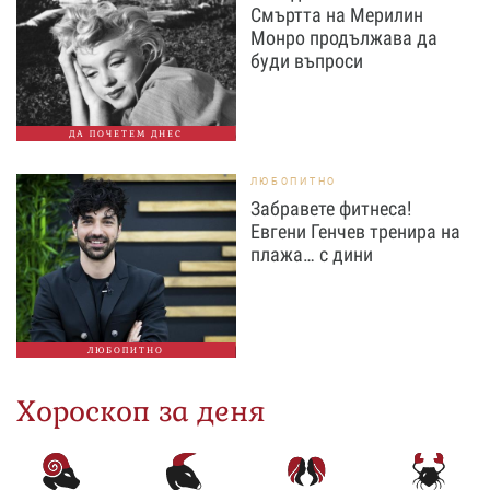
Смъртта на Мерилин
Монро продължава да
буди въпроси
ДА ПОЧЕТЕМ ДНЕС
ЛЮБОПИТНО
Забравете фитнеса!
Евгени Генчев тренира на
плажа… с дини
ЛЮБОПИТНО
Хороскоп за деня