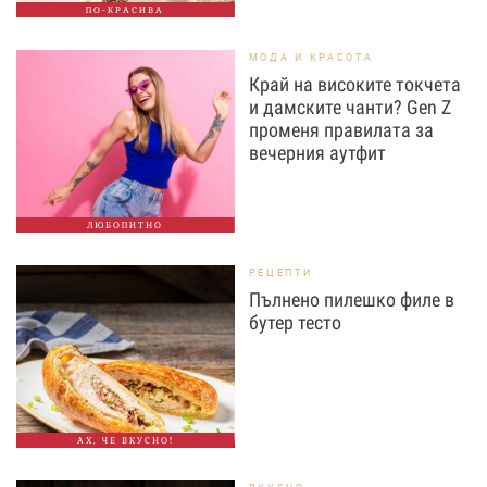
ПО-КРАСИВА
МОДА И КРАСОТА
Край на високите токчета
и дамските чанти? Gen Z
променя правилата за
вечерния аутфит
ЛЮБОПИТНО
РЕЦЕПТИ
Пълнено пилешко филе в
бутер тесто
АХ, ЧЕ ВКУСНО!