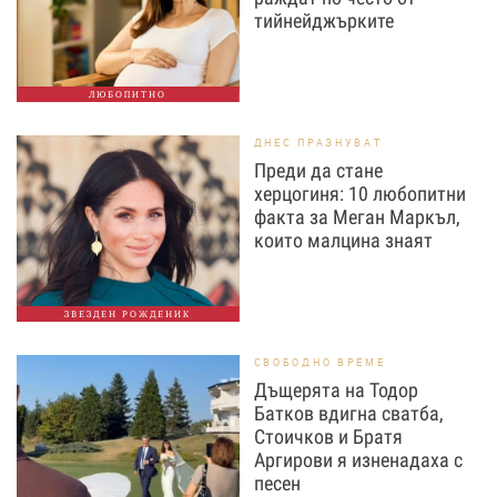
тийнейджърките
ЛЮБОПИТНО
ДНЕС ПРАЗНУВАТ
Преди да стане
херцогиня: 10 любопитни
факта за Меган Маркъл,
които малцина знаят
ЗВЕЗДЕН РОЖДЕНИК
СВОБОДНО ВРЕМЕ
Дъщерята на Тодор
Батков вдигна сватба,
Стоичков и Братя
Аргирови я изненадаха с
песен