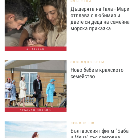
ИЗВЕСТНИ
Дъщерята на Гала - Мари
отплава с любимия и
двете си деца на семейна
морска приказка
БГ ЗВЕЗДИ
СВОБОДНО ВРЕМЕ
Ново бебе в кралското
семейство
КРАЛСКИ НОВИНИ
ЛЮБОПИТНО
Българският филм "Баба
и Меца" със световна