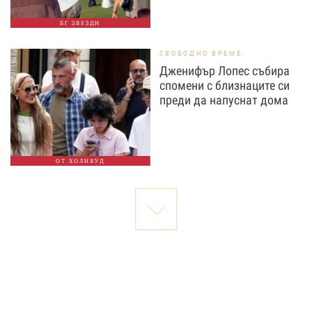
БГ ЗВЕЗДИ
СВОБОДНО ВРЕМЕ
Дженифър Лопес събира
спомени с близнаците си
преди да напуснат дома
ОТ ХОЛИВУД