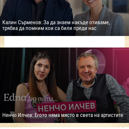
Калин Сърменов: За да знаем накъде отиваме,
трябва да помним кои са били преди нас
Ненчо Илчев: Егото няма място в света на артистите