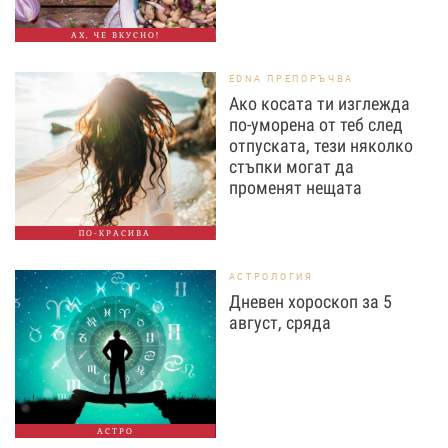
АХ, ЧЕ ВКУСНО!
EDNA ПРЕПОРЪЧВА
Ако косата ти изглежда
по-уморена от теб след
отпуската, тези няколко
стъпки могат да
променят нещата
ПО-КРАСИВА
АСТРОЛОГИЯ
Дневен хороскоп за 5
август, сряда
АСТРО