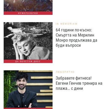
НУМЕРОЛОГИЯ
IN MEMORIAM
64 години по-късно:
Смъртта на Мерилин
Монро продължава да
буди въпроси
ДА ПОЧЕТЕМ ДНЕС
ЛЮБОПИТНО
Забравете фитнеса!
Евгени Генчев тренира на
плажа… с дини