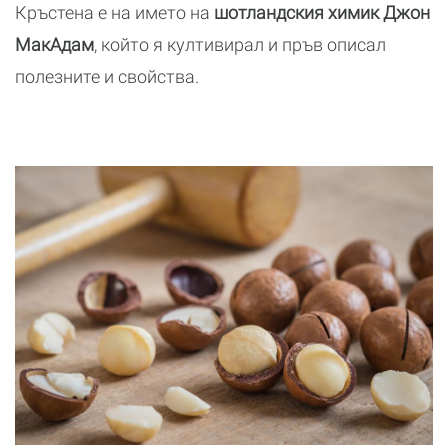
Кръстена е на името на
шотландския химик Джон
МакАдам
, който я култивирал и пръв описал
полезните и свойства.