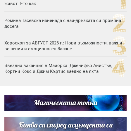
живот. Ето как...
Ромина Тасевска изненада с най-дръзката си промяна
досега
Хороскоп за АВГУСТ 2026 г.: Нови възможности, важни
решения и емоционален баланс
Звездна ваканция в Майорка: Дженифър Анистън,
Кортни Кокс и Джим Къртис заедно на яхта
Дъщерята на Тодор Батков вдигна сватба, Стоичков и
Братя Аргирови я изненадаха с песен
Магическата топка
Дъщерята на Гала - Мари отплава с любимия и двете
си деца на семейна морска приказка
Каква си според асцендента си