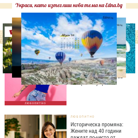
Украси, като изтеглиш нова тема на Edna.bg
Оферти
МОДА И КРАСОТА
Край на високите токчета
и дамските чанти? Gen Z
променя правилата за
вечерния аутфит
ЛЮБОПИТНО
ЛЮБОПИТНО
Историческа промяна:
Жените над 40 години
раждат по-често от