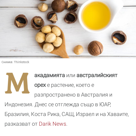
Снимка:
Thinkstock
М
акадамията
или
австралийският
орех
е растение, което е
разпространено в Австралия и
Индонезия. Днес се отглежда също в ЮАР,
Бразилия, Коста Рика, САЩ, Израел и на Хаваите,
разказват от
Darik News
.