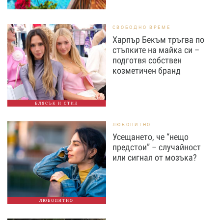
СВОБОДНО ВРЕМЕ
Харпър Бекъм тръгва по
стъпките на майка си –
подготвя собствен
козметичен бранд
БЛЯСЪК И СТИЛ
ЛЮБОПИТНО
Усещането, че “нещо
предстои” – случайност
или сигнал от мозъка?
ЛЮБОПИТНО