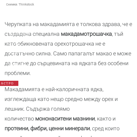
Снимка:
Thinkstock
Черупката на макадамията е толкова здрава, че е
Годишен
създадена специална
макадамотрошачка
, тъй
хороскоп
като обикновената орехотрошачка не е
2026:
Какво
достатъчно силна. Само папагалът макао е може
да
да стигне до сърцевината на ядката без особени
очаква
всяка
проблеми.
зодия
АСТРО
Макадамията е най-калоричната ядка,
изглеждаща като нещо средно между орех и
лешник. Съдържа голямо
количество
мононаситени мазнини
, както и
протеини, фибри, ценни минерали
, сред които