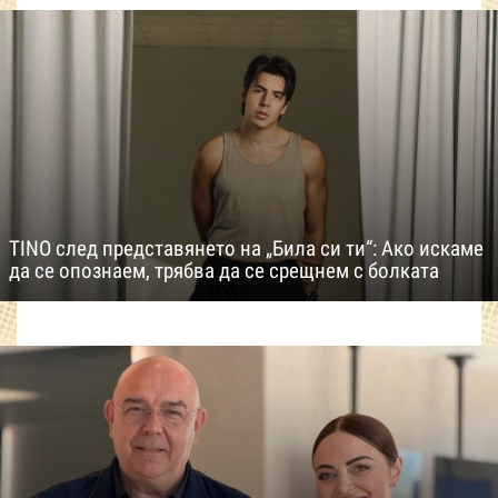
TINO след представянето на „Била си ти“: Ако искаме
да се опознаем, трябва да се срещнем с болката