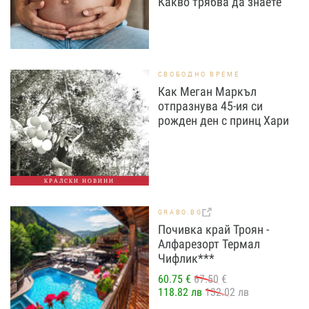
Какво трябва да знаете
СВОБОДНО ВРЕМЕ
Как Меган Маркъл
отпразнува 45-ия си
рожден ден с принц Хари
КРАЛСКИ НОВИНИ
GRABO.BG
Почивка край Троян -
Алфарезорт Термал
Чифлик***
60.75 €
67.50 €
118.82 лв
132.02 лв