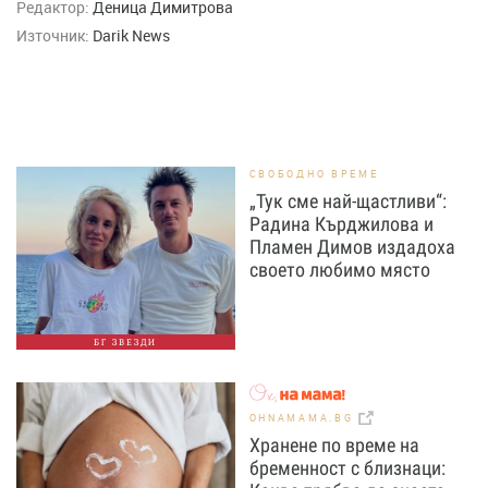
Редактор:
Деница Димитрова
Източник:
Darik News
СВОБОДНО ВРЕМЕ
„Тук сме най-щастливи“:
Радина Кърджилова и
Пламен Димов издадоха
своето любимо място
БГ ЗВЕЗДИ
OHNAMAMA.BG
Хранене по време на
бременност с близнаци: