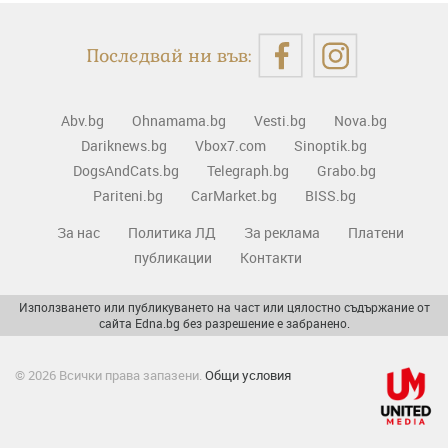
Последвай ни във:
Abv.bg
Ohnamama.bg
Vesti.bg
Nova.bg
Dariknews.bg
Vbox7.com
Sinoptik.bg
DogsAndCats.bg
Telegraph.bg
Grabo.bg
Pariteni.bg
CarMarket.bg
BISS.bg
За нас
Политика ЛД
За реклама
Платени
публикации
Контакти
Използването или публикуването на част или цялостно съдържание от
сайта Edna.bg без разрешение е забранено.
© 2026 Всички права запазени.
Общи условия