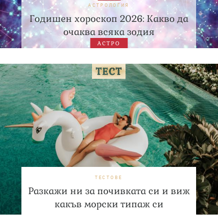
АСТРОЛОГИЯ
Годишен хороскоп 2026: Какво да
очаква всяка зодия
АСТРО
ТЕСТОВЕ
Разкажи ни за почивката си и виж
какъв морски типаж си