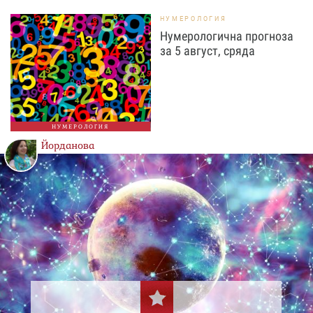
НУМЕРОЛОГИЯ
Нумерологична прогноза
за 5 август, сряда
НУМЕРОЛОГИЯ
Йорданова