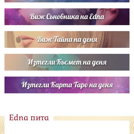
Виж Съновника на Edna
Виж Тайна на деня
Изтегли Късмет на деня
Изтегли Карта Таро на деня
Edna пита