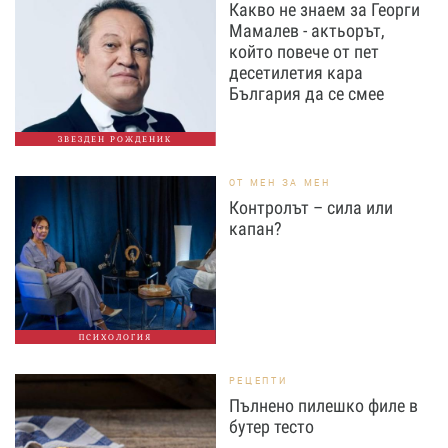
Какво не знаем за Георги
Мамалев - актьорът,
който повече от пет
десетилетия кара
България да се смее
ЗВЕЗДЕН РОЖДЕНИК
ОТ МЕН ЗА МЕН
Контролът – сила или
капан?
ПСИХОЛОГИЯ
РЕЦЕПТИ
Пълнено пилешко филе в
бутер тесто