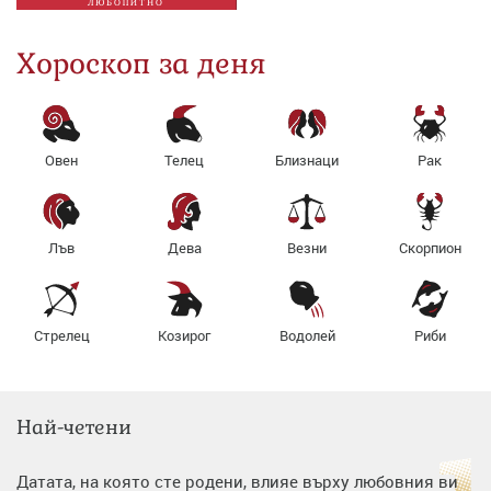
ЛЮБОПИТНО
Хороскоп за деня
Овен
Телец
Близнаци
Рак
Лъв
Дева
Везни
Скорпион
Стрелец
Козирог
Водолей
Риби
Най-четени
Датата, на която сте родени, влияе върху любовния ви