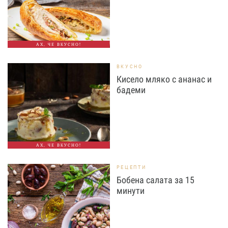
АХ, ЧЕ ВКУСНО!
ВКУСНО
Кисело мляко с ананас и
бадеми
АХ, ЧЕ ВКУСНО!
РЕЦЕПТИ
Бобена салата за 15
минути