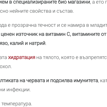
ием в специализираните био магазини
, а ето
сно нейните свойства и състав.
ода е прозрачна течност и се намира в млади
 ценен източник на витамин C, витамините от 
язо, калий и натрий
.
зата
хидратация
на тялото, която е възпрепят
охол.
лтиката на червата и подсилва имунитета
, к
ни инфекции.
а температура.