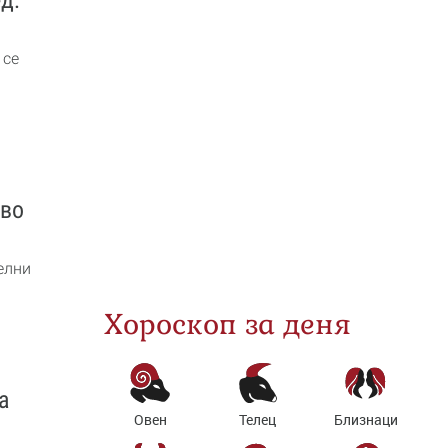
 се
кво
елни
Хороскоп за деня
а
Овен
Телец
Близнаци