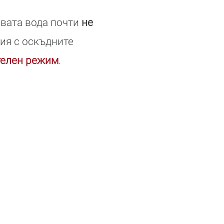
овата вода почти
не
ция с оскъдните
телен режим
.