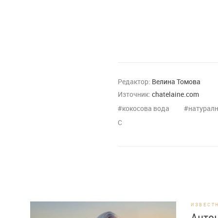
Редактор:
Велина Томова
Източник:
chatelaine.com
кокосова вода
натуралн
C
ИЗВЕСТ
Антон