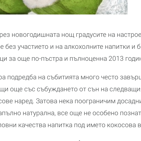
през новогодишната нощ градусите на настрое
е без участието и на алкохолните напитки и 
ци за още по-пъстра и пълноценна 2013 годи
ра подредба на събитията много често завър
щи още със събуждането от сън на следващи
сове наред. Затова нека поограничим досадн
апълно натурална, все още не особено позната
овни качества напитка под името кокосова в