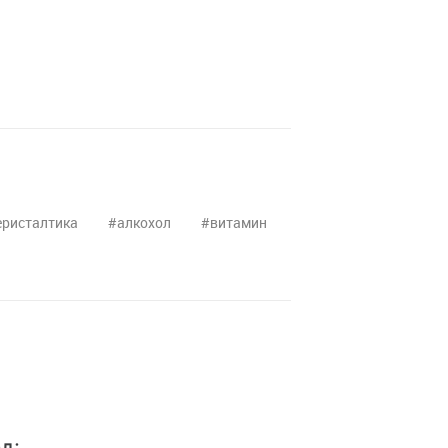
еристалтика
алкохол
витамин
д: