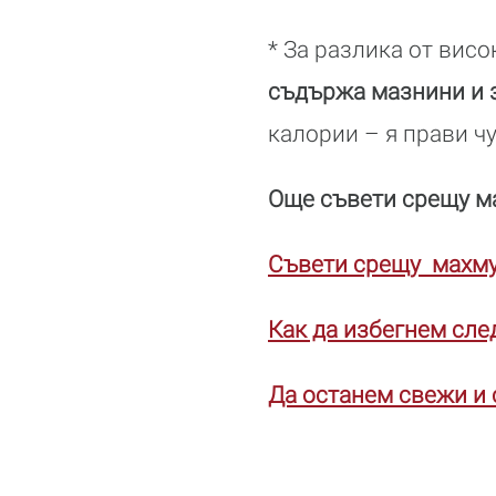
* За разлика от вис
съдържа мазнини и 
калории – я прави ч
Още съвети срещу м
Съвети срещу махм
Как да избегнем сл
Да останем свежи и 