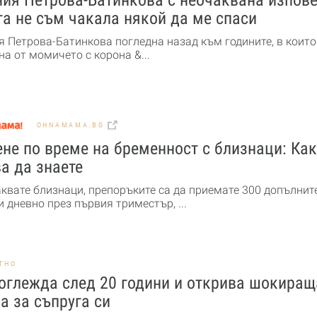
а не съм чакала някой да ме спаси
я Петрова-Батинкова погледна назад към годините, в които
а от момичето с корона &...
OHNAMAMA.BG
не по време на бременност с близнаци: Ка
а да знаете
аквате близнаци, препоръките са да приемате 300 допълнит
 дневно през първия триместър, ...
ТНО
оглежда след 20 години и открива шокиращ
а за съпруга си