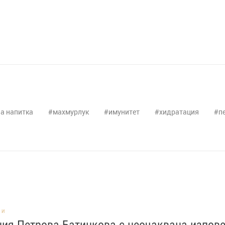
а напитка
махмурлук
имунитет
хидратация
п
НИ
ия Петрова-Батинкова с неочаквана изпове