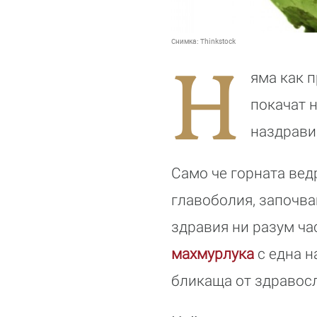
Снимка:
Thinkstock
Н
яма как 
покачат н
наздрави
Само че горната вед
главоболия, започва
здравия ни разум ча
махмурлука
с една н
бликаща от здравосл