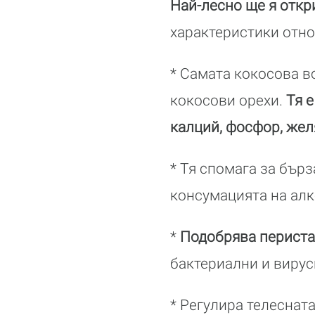
Най-лесно ще я откр
характеристики отно
* Самата кокосова в
кокосови орехи.
Тя е
калций, фосфор, жел
* Тя спомага за бър
консумацията на алк
*
Подобрява периста
бактериални и вирус
* Регулира телеснат