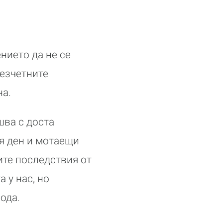
нието да не се
безчетните
на.
шва с доста
я ден и мотаещи
ите последствия от
 у нас, но
ода.