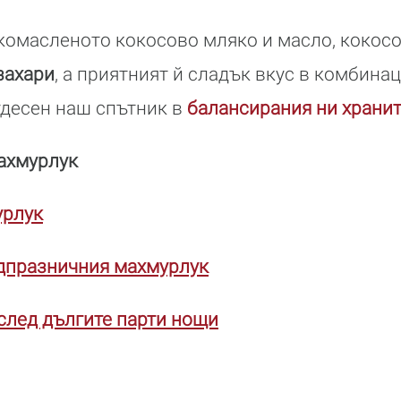
окомасленото кокосово мляко и масло, кокос
захари
, а приятният й сладък вкус в комбина
удесен наш спътник в
балансирания ни храни
ахмурлук
урлук
едпразничния махмурлук
след дългите парти нощи