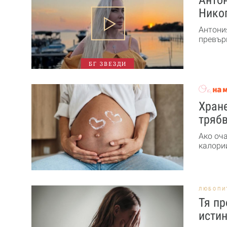
Никог
Антони
превърн
БГ ЗВЕЗДИ
Хране
трябв
Ако оч
калории
ЛЮБОПИ
Тя пр
истин