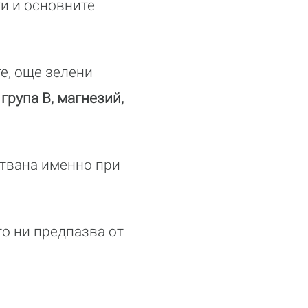
 ги и основните
те, още зелени
група B, магнезий,
ствана именно при
ато ни предпазва от