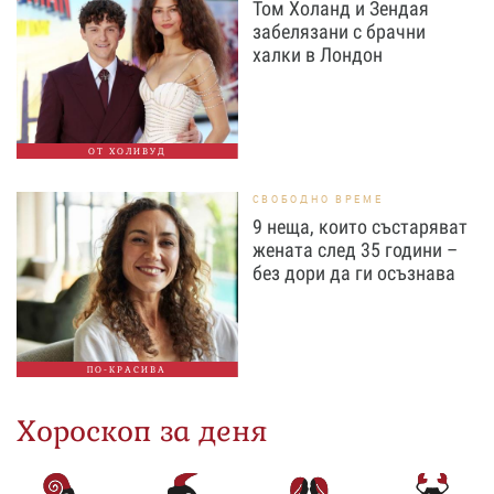
Том Холанд и Зендая
забелязани с брачни
халки в Лондон
ОТ ХОЛИВУД
СВОБОДНО ВРЕМЕ
9 неща, които състаряват
жената след 35 години –
без дори да ги осъзнава
ПО-КРАСИВА
Хороскоп за деня