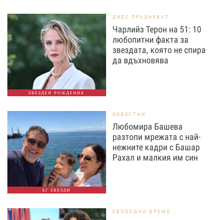
ДНЕС ПРАЗНУВАТ
Чарлийз Терон на 51: 10
любопитни факта за
звездата, която не спира
да вдъхновява
ЗВЕЗДЕН РОЖДЕНИК
ИЗВЕСТНИ
Любомира Башева
разтопи мрежата с най-
нежните кадри с Башар
Рахал и малкия им син
БГ ЗВЕЗДИ
СВОБОДНО ВРЕМЕ