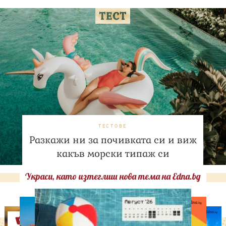
ТЕСТОВЕ
Разкажи ни за почивката си и виж
какъв морски типаж си
Украси, като изтеглиш нова тема на Edna.bg
Оферти