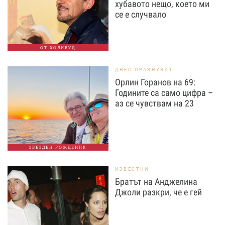
хубавото нещо, което ми
се е случвало
ОТ ХОЛИВУД
ДНЕС ПРАЗНУВАТ
Орлин Горанов на 69:
Годините са само цифра –
аз се чувствам на 23
ЗВЕЗДЕН РОЖДЕНИК
ИЗВЕСТНИ
Братът на Анджелина
Джоли разкри, че е гей