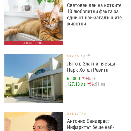
Световен ден на котките:
10 любопитни факта за
едни от най-загадъчните
животни
ЛЮБОПИТНО
GRABO.BG
Лято в Златни пясъци -
Парк Хотел Ревита
65.00 €
70.00 €
127.13 лв
136.91 лв
ИЗВЕСТНИ
Антонио Бандерас:
Инфарктът беше най-