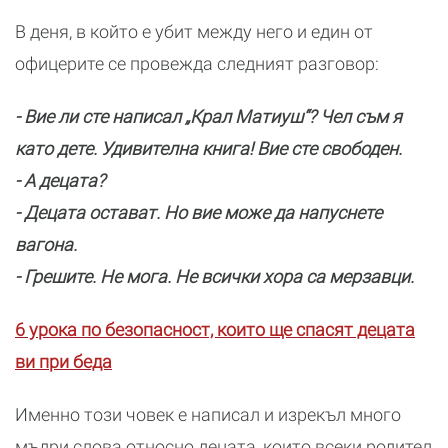
В деня, в който е убит между него и един от
офицерите се провежда следният разговор:
- Вие ли сте написал „Крал Матиуш“? Чел съм я
като дете. Удивителна книга! Вие сте свободен.
- А децата?
- Децата остават. Но вие може да напуснете
вагона.
- Грешите. Не мога. Не всички хора са мерзавци.
6 урока по безопасност, които ще спасят децата
ви при беда
Именно този човек е написал и изрекъл много
мъдри слова относно децата, които всеки родител