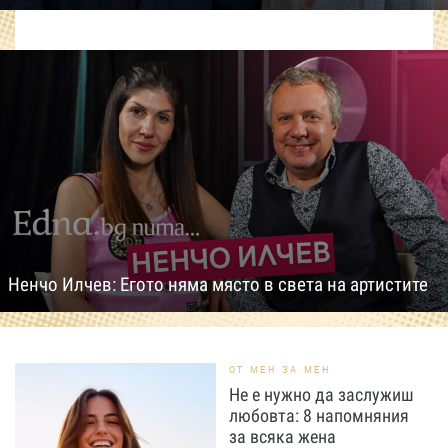
Ненчо Илчев: Егото няма място в света на артистите
ОТ МЕН ЗА МЕН
Не е нужно да заслужиш
любовта: 8 напомняния
за всяка жена