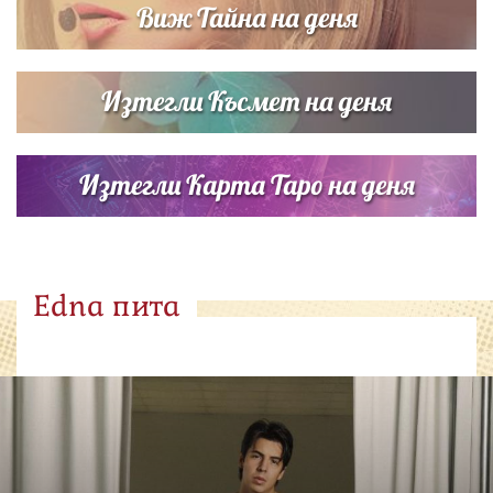
Виж Тайна на деня
Изтегли Късмет на деня
Изтегли Карта Таро на деня
Edna пита