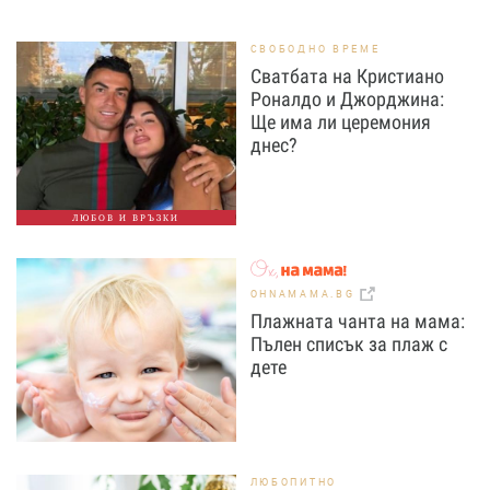
СВОБОДНО ВРЕМЕ
Сватбата на Кристиано
Роналдо и Джорджина:
Ще има ли церемония
днес?
ЛЮБОВ И ВРЪЗКИ
OHNAMAMA.BG
Плажната чанта на мама:
Пълен списък за плаж с
дете
ЛЮБОПИТНО