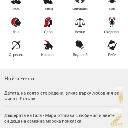
Овен
Телец
Близнаци
Рак
Лъв
Дева
Везни
Скорпион
Стрелец
Козирог
Водолей
Риби
Най-четени
Датата, на която сте родени, влияе върху любовния ви
живот. Ето как...
Дъщерята на Гала - Мари отплава с любимия и двете
си деца на семейна морска приказка