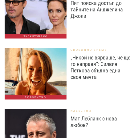
Пит поиска достъп до
тайните на Анджелина
Джоли
ЕКСКЛУЗИВНО
СВОБОДНО ВРЕМЕ
„Никой не вярваше, че ще
го направя“: Силвия
Петкова сбъдна една
своя мечта
ЛЮБОПИТНО
ИЗВЕСТНИ
Мат Лебланк с нова
любов?