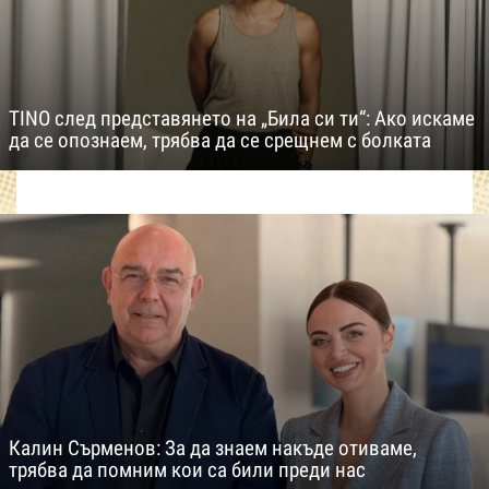
TINO след представянето на „Била си ти“: Ако искаме
да се опознаем, трябва да се срещнем с болката
Калин Сърменов: За да знаем накъде отиваме,
трябва да помним кои са били преди нас