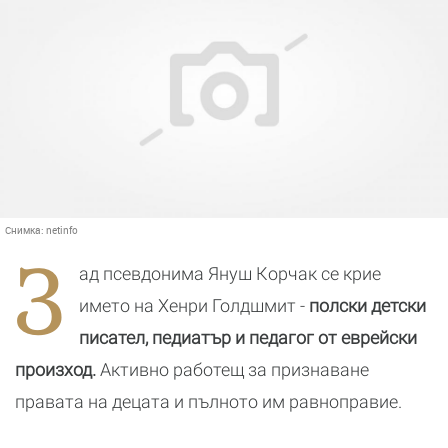
Снимка:
netinfo
З
ад псевдонима Януш Корчак се крие
името на Хенри Голдшмит -
полски детски
писател, педиатър и педагог от еврейски
произход.
Активно работещ за признаване
правата на децата и пълното им равноправие.