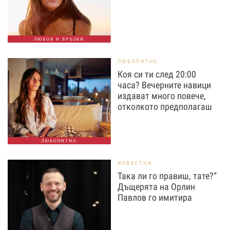
ЛЮБОВ И ВРЪЗКИ
ЛЮБОПИТНО
Коя си ти след 20:00
часа? Вечерните навици
издават много повече,
отколкото предполагаш
ЛЮБОПИТНО
ИЗВЕСТНИ
Така ли го правиш, тате?“
Дъщерята на Орлин
Павлов го имитира