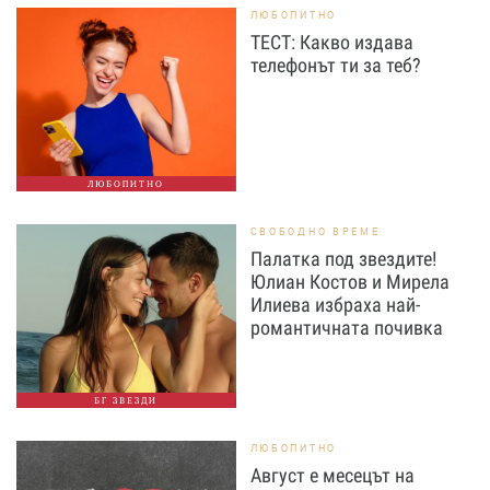
ЛЮБОПИТНО
ТЕСТ: Какво издава
телефонът ти за теб?
ЛЮБОПИТНО
СВОБОДНО ВРЕМЕ
Палатка под звездите!
Юлиан Костов и Мирела
Илиева избраха най-
романтичната почивка
БГ ЗВЕЗДИ
ЛЮБОПИТНО
Август е месецът на