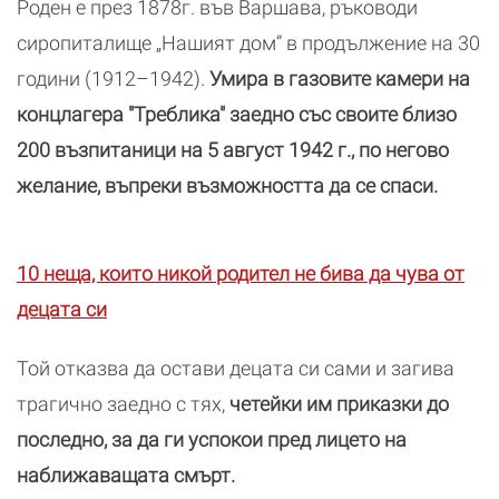
Роден е през 1878г. във Варшава, ръководи
сиропиталище „Нашият дом” в продължение на 30
години (1912–1942).
Умира в газовите камери на
концлагера "Треблика" заедно със своите близо
200 възпитаници на 5 август 1942 г., по негово
желание, въпреки възможността да се спаси.
10 неща, които никой родител не бива да чува от
децата си
Той отказва да остави децата си сами и загива
трагично заедно с тях,
четейки им приказки до
последно, за да ги успокои пред лицето на
наближаващата смърт.