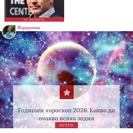
ОТ ХОЛИВУД
Йорданова
АСТРОЛОГИЯ
Годишен хороскоп 2026: Какво да
очаква всяка зодия
АСТРО