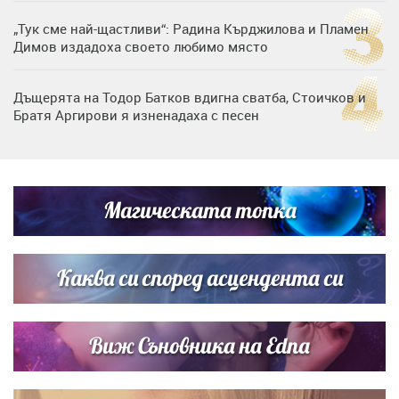
„Тук сме най-щастливи“: Радина Кърджилова и Пламен
Димов издадоха своето любимо място
Дъщерята на Тодор Батков вдигна сватба, Стоичков и
Братя Аргирови я изненадаха с песен
Дневен хороскоп за 6 август, четвъртък
Магическата топка
Списъкът е ясен: Джей Ло и Риана във ВИП гостите на
сватбата на Роналдо
Каква си според асцендента си
Виж Съновника на Edna