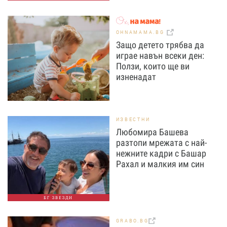
OHNAMAMA.BG
Защо детето трябва да
играе навън всеки ден:
Ползи, които ще ви
изненадат
ИЗВЕСТНИ
Любомира Башева
разтопи мрежата с най-
нежните кадри с Башар
Рахал и малкия им син
БГ ЗВЕЗДИ
GRABO.BG