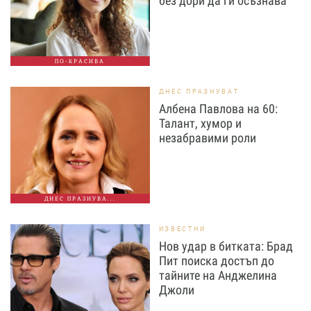
без дори да ги осъзнава
ПО-КРАСИВА
ДНЕС ПРАЗНУВАТ
Албена Павлова на 60:
Талант, хумор и
незабравими роли
ДНЕС ПРАЗНУВА...
ИЗВЕСТНИ
Нов удар в битката: Брад
Пит поиска достъп до
тайните на Анджелина
Джоли