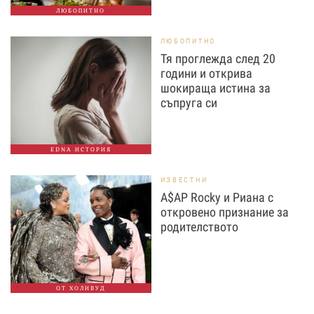
ЛЮБОПИТНО
ЛЮБОПИТНО
Тя проглежда след 20
години и открива
шокираща истина за
съпруга си
EDNA ИСТОРИЯ
ИЗВЕСТНИ
A$AP Rocky и Риана с
откровено признание за
родителството
ОТ ХОЛИВУД