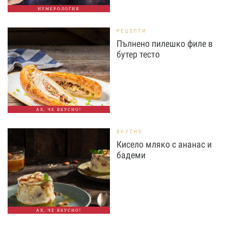
НУМЕРОЛОГИЯ
РЕЦЕПТИ
Пълнено пилешко филе в
бутер тесто
АХ, ЧЕ ВКУСНО!
ВКУСНО
Кисело мляко с ананас и
бадеми
АХ, ЧЕ ВКУСНО!