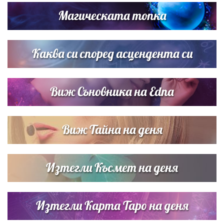
Димов издадоха своето любимо място
Магическата топка
Дъщерята на Тодор Батков вдигна сватба, Стоичков и
Братя Аргирови я изненадаха с песен
Каква си според асцендента си
Виж Съновника на Edna
Виж Тайна на деня
Изтегли Късмет на деня
Изтегли Карта Таро на деня