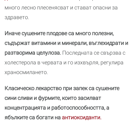
много лесно плесенясват и стават опасни за
здравето.
Иначе сушените плодове са много полезни,
съдържат витамини и минерали, въглехидрати и
разтворима целулоза.
Последната се свързва с
холестерола в червата и го изхвърля, регулира
храносмилането.
Класическо лекарство при запек са сушените
сини сливи и фурмите, които засилват
концентрацията и работоспособността, а
ябълките са богати на
антиоксиданти.