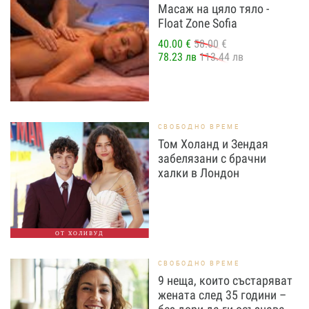
Масаж на цяло тяло -
Float Zone Sofia
40.00 €
58.00 €
78.23 лв
113.44 лв
СВОБОДНО ВРЕМЕ
Том Холанд и Зендая
забелязани с брачни
халки в Лондон
ОТ ХОЛИВУД
СВОБОДНО ВРЕМЕ
9 неща, които състаряват
жената след 35 години –