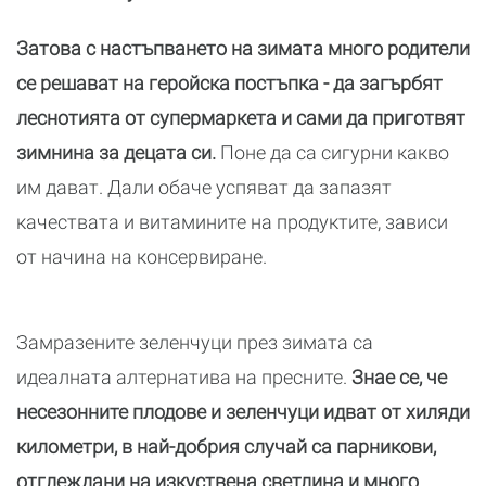
Затова с настъпването на зимата много родители
се решават на геройска постъпка - да загърбят
леснотията от супермаркета и сами да приготвят
зимнина за децата си.
Поне да са сигурни какво
им дават. Дали обаче успяват да запазят
качествата и витамините на продуктите, зависи
от начина на консервиране.
Замразените зеленчуци през зимата са
идеалната алтернатива на пресните.
Знае се, че
несезонните плодове и зеленчуци идват от хиляди
километри, в най-добрия случай са парникови,
отглеждани на изкуствена светлина и много