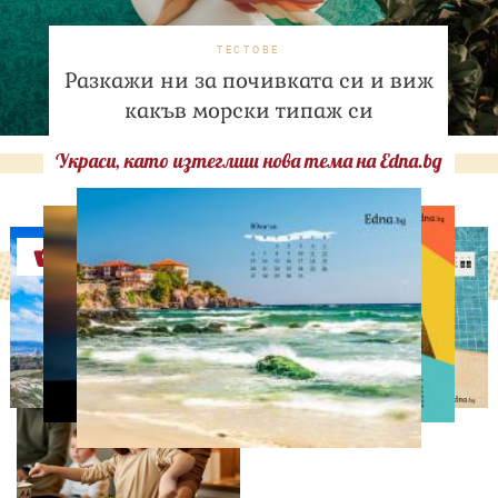
ТЕСТОВЕ
Разкажи ни за почивката си и виж
какъв морски типаж си
Украси, като изтеглиш нова тема на Edna.bg
Оферти
ЛЮБОПИТНО
Тайната на добрата
вечеря не се крие в
сложната рецепта