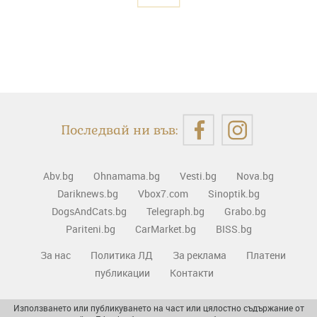
Последвай ни във:
Abv.bg
Ohnamama.bg
Vesti.bg
Nova.bg
Dariknews.bg
Vbox7.com
Sinoptik.bg
DogsAndCats.bg
Telegraph.bg
Grabo.bg
Pariteni.bg
CarMarket.bg
BISS.bg
За нас
Политика ЛД
За реклама
Платени
публикации
Контакти
Използването или публикуването на част или цялостно съдържание от