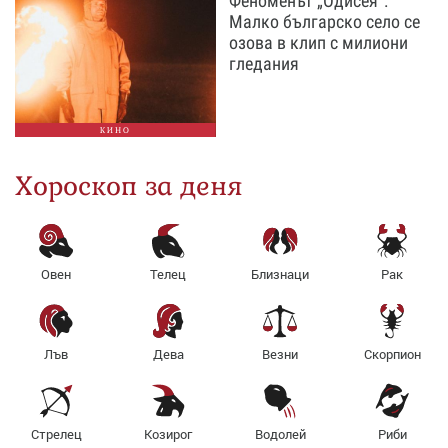
Феноменът „Одисея“:
Малко българско село се
озова в клип с милиони
гледания
КИНО
Хороскоп за деня
Овен
Телец
Близнаци
Рак
Лъв
Дева
Везни
Скорпион
Стрелец
Козирог
Водолей
Риби