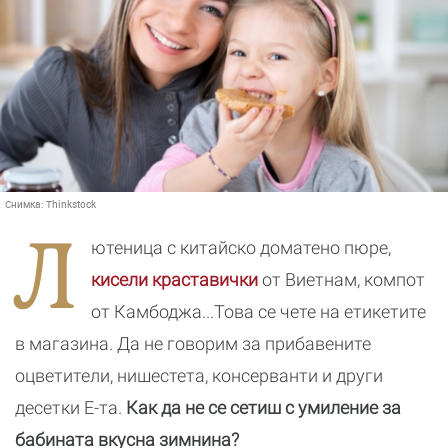
Снимка:
Thinkstock
Л
ютеница с китайско доматено пюре,
кисели краставички
от Виетнам, компот
от Камбоджа...Това се чете на етикетите
в магазина. Да не говорим за прибавените
оцветители, нишестета, консерванти и други
десетки Е-та.
Как да не се сетиш с умиление за
бабината вкусна зимнина?