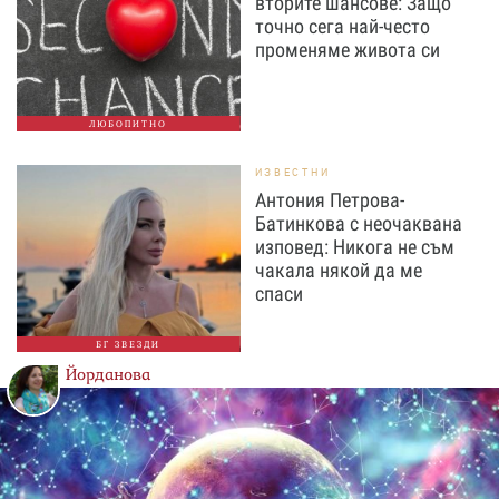
вторите шансове: Защо
точно сега най-често
променяме живота си
ЛЮБОПИТНО
ИЗВЕСТНИ
Антония Петрова-
Батинкова с неочаквана
изповед: Никога не съм
чакала някой да ме
спаси
БГ ЗВЕЗДИ
Йорданова