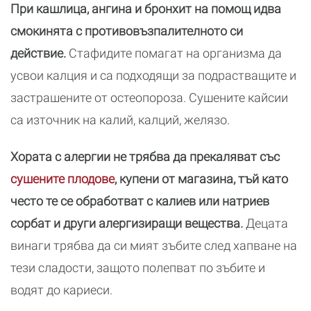
При кашлица, ангина и бронхит на помощ идва
смокинята с противовъзпалителното си
действие.
Стафидите помагат на организма да
усвои калция и са подходящи за подрастващите и
застрашените от остеопороза. Сушените кайсии
са източник на калий, калций, желязо.
Хората с алергии не трябва да прекаляват със
сушените плодове
, купени от магазина, тъй като
често те се обработват с калиев или натриев
сорбат и други алергизиращи вещества.
Децата
винаги трябва да си мият зъбите след хапване на
тези сладости, защото полепват по зъбите и
водят до кариеси.