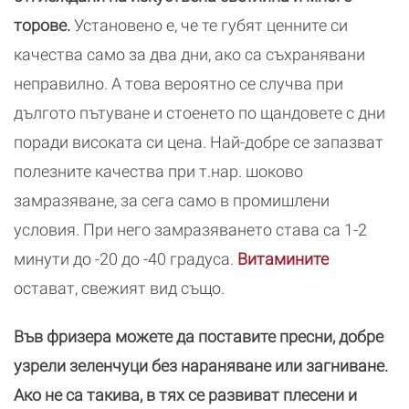
торове.
Установено е, че те губят ценните си
качества само за два дни, ако са съхранявани
неправилно. А това вероятно се случва при
дългото пътуване и стоенето по щандовете с дни
поради високата си цена. Най-добре се запазват
полезните качества при т.нар. шоково
замразяване, за сега само в промишлени
условия. При него замразяването става са 1-2
минути до -20 до -40 градуса.
Витамините
остават, свежият вид също.
Във фризера можете да поставите пресни, добре
узрели зеленчуци без нараняване или загниване.
Ако не са такива, в тях се развиват плесени и