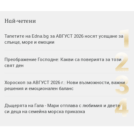
Най-четени
Тапетите на Edna.bg за АВГУСТ 2026 носят усещане за
слънце, море и емоции
Преображение Господне: Какви са поверията за този
свят ден
Хороскоп за АВГУСТ 2026 г.: Нови възможности, важни
решения и емоционален баланс
Дъщерята на Гала - Мари отплава с любимия и двете
си деца на семейна морска приказка
„Тук сме най-щастливи“: Радина Кърджилова и Пламен