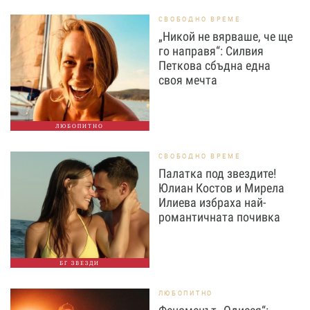
СВОБОДНО ВРЕМЕ
„Никой не вярваше, че ще
го направя“: Силвия
Петкова сбъдна една
своя мечта
ЛЮБОПИТНО
СВОБОДНО ВРЕМЕ
Палатка под звездите!
Юлиан Костов и Мирела
Илиева избраха най-
романтичната почивка
БГ ЗВЕЗДИ
ЛЮБОПИТНО