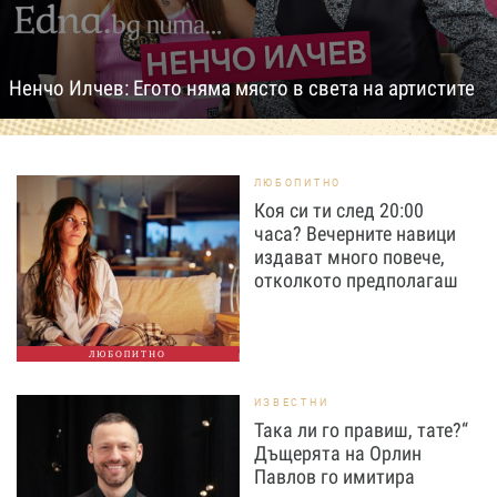
Ненчо Илчев: Егото няма място в света на артистите
ЛЮБОПИТНО
Коя си ти след 20:00
часа? Вечерните навици
издават много повече,
отколкото предполагаш
ЛЮБОПИТНО
ИЗВЕСТНИ
Така ли го правиш, тате?“
Дъщерята на Орлин
Павлов го имитира