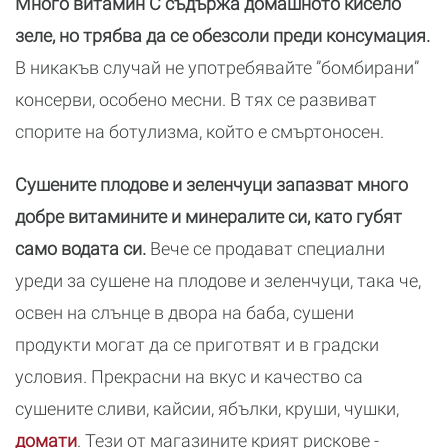
Много витамин С съдържа домашното кисело
зеле, но трябва да се обезсоли преди консумация.
В никакъв случай не употребявайте ”бомбирани”
консерви, особено месни. В тях се развиват
спорите на ботулизма, който е смъртоносен.
Сушените плодове и зеленчуци запазват много
добре витамините и минералите си, като губят
само водата си.
Вече се продават специални
уреди за сушене на плодове и зеленчуци, така че,
освен на слънце в двора на баба, сушени
продукти могат да се приготвят и в градски
условия. Прекрасни на вкус и качество са
сушените сливи, кайсии, ябълки, круши, чушки,
домати
. Тези от магазините крият рискове -