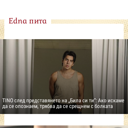
Edna пита
TINO след представянето на „Била си ти“: Ако искаме
да се опознаем, трябва да се срещнем с болката