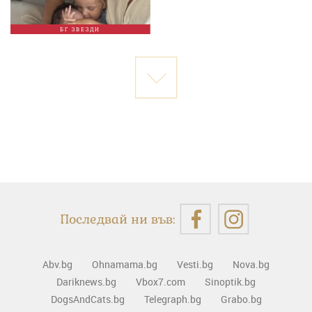
БГ ЗВЕЗДИ
Последвай ни във:
Abv.bg
Ohnamama.bg
Vesti.bg
Nova.bg
Dariknews.bg
Vbox7.com
Sinoptik.bg
DogsAndCats.bg
Telegraph.bg
Grabo.bg