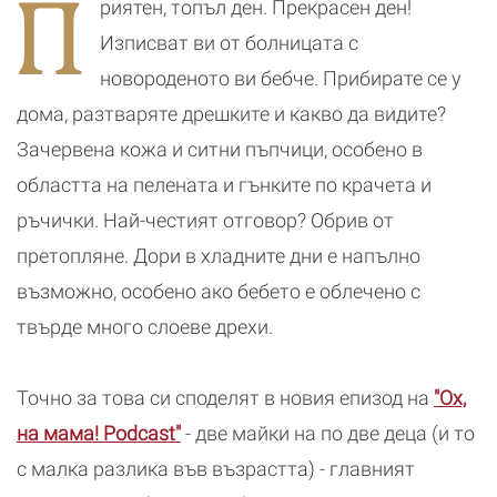
П
риятен, топъл ден. Прекрасен ден!
най-важните
магията на
отговори за
движението
Изписват ви от болницата с
бременни,
майки и
новороденото ви бебче. Прибирате се у
татковци в
дома, разтваряте дрешките и какво да видите?
НДК
Зачервена кожа и ситни пъпчици, особено в
областта на пелената и гънките по крачета и
ръчички. Най-честият отговор? Обрив от
претопляне. Дори в хладните дни е напълно
възможно, особено ако бебето е облечено с
твърде много слоеве дрехи.
Точно за това си споделят в новия епизод на
"Ох,
на мама! Podcast"
- две майки на по две деца (и то
с малка разлика във възрастта) - главният