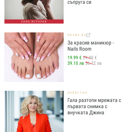
съпруга си
EDNA ИСТОРИЯ
GRABO.BG
За красив маникюр -
Nails Room
19.99 €
29.00 €
39.10 лв
56.72 лв
ИЗВЕСТНИ
Гала разтопи мрежата с
първата снимка с
внучката Джина