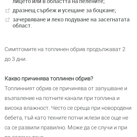
лицето или в областта на пелените;
дразнещ сърбеж и усещане за боцкане;
зачервяване и леко подуване на засегнатата
област.
Симптомите на топлинен обрив продължават 2
до 3 дни.
Какво причинява топлинен обрив?
Топлинният обрив се причинява от запушване и
възпаление на потните канали при топлина и
висока влажност. Често се среща при новородени
бебета, тъй като техните потни жлези все още не
са се развили правилно. Може да се случи и при