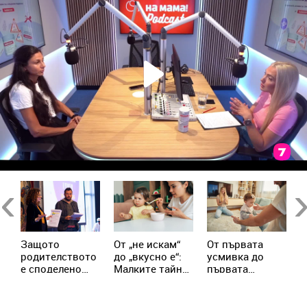
Previous
Ne
Защото
От „не искам“
От първата
П
родителството
до „вкусно е“:
усмивка до
м
е споделено
Малките тайни
първата
Т
пътуване: „Ох,
на спокойното
крачка: Как да
л
на мама!“ събра
захранване
подкрепим
т
на едно място
бебето в
в