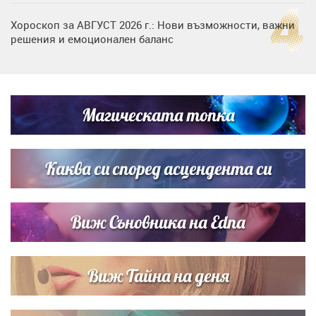
Хороскоп за АВГУСТ 2026 г.: Нови възможности, важни
решения и емоционален баланс
Дъщерята на Гала - Мари отплава с любимия и двете
си деца на семейна морска приказка
Магическата топка
Звездна ваканция в Майорка: Дженифър Анистън,
Кортни Кокс и Джим Къртис заедно на яхта
Каква си според асцендента си
Виж Съновника на Edna
Виж Тайна на деня