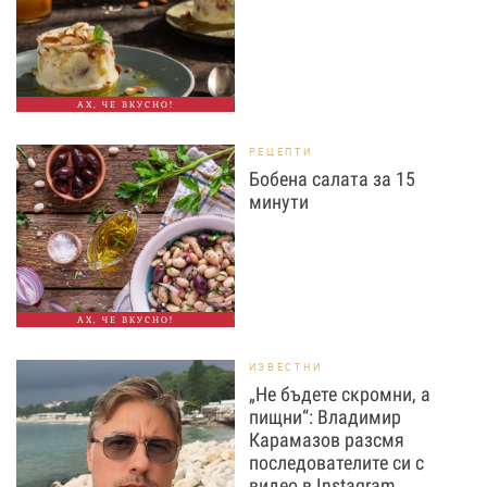
АХ, ЧЕ ВКУСНО!
РЕЦЕПТИ
Бобена салата за 15
минути
АХ, ЧЕ ВКУСНО!
ИЗВЕСТНИ
„Не бъдете скромни, а
пищни“: Владимир
Карамазов разсмя
последователите си с
видео в Instagram