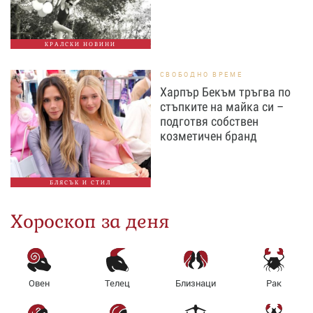
КРАЛСКИ НОВИНИ
СВОБОДНО ВРЕМЕ
Харпър Бекъм тръгва по
стъпките на майка си –
подготвя собствен
козметичен бранд
БЛЯСЪК И СТИЛ
Хороскоп за деня
Овен
Телец
Близнаци
Рак