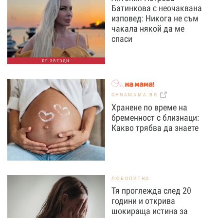
Батинкова с неочаквана
изповед: Никога не съм
чакала някой да ме
спаси
БГ ЗВЕЗДИ
OHNAMAMA.BG
Хранене по време на
бременност с близнаци:
Какво трябва да знаете
ЛЮБОПИТНО
Тя проглежда след 20
години и открива
шокираща истина за