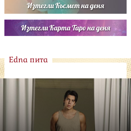
Изтегли Късмет на деня
Изтегли Карта Таро на деня
Edna пита