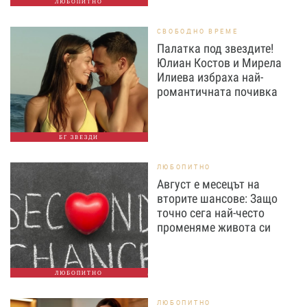
ЛЮБОПИТНО
СВОБОДНО ВРЕМЕ
Палатка под звездите!
Юлиан Костов и Мирела
Илиева избраха най-
романтичната почивка
БГ ЗВЕЗДИ
ЛЮБОПИТНО
Август е месецът на
вторите шансове: Защо
точно сега най-често
променяме живота си
ЛЮБОПИТНО
ЛЮБОПИТНО