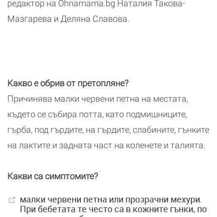
редактор на Ohnamama.bg Наталия Такова-
Мазгарева и Деляна Славова.
Какво е обрив от претопляне?
Причинява малки червени петна на местата,
където се събира потта, като подмишниците,
гърба, под гърдите, на гърдите, слабините, гънките
на лактите и задната част на коленете и талията.
Какви са симптомите?
малки червени петна или прозрачни мехури.
При бебетата те често са в кожните гънки, по