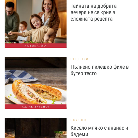
Тайната на добрата
вечеря не се крие в
сложната рецепта
ЛЮБОПИТНО
РЕЦЕПТИ
Пълнено пилешко филе в
бутер тесто
АХ, ЧЕ ВКУСНО!
ВКУСНО
Кисело мляко с ананас и
бадеми