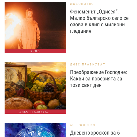
ЛЮБОПИТНО
Феноменът „Одисея“:
Малко българско село се
озова в клип с милиони
гледания
КИНО
ДНЕС ПРАЗНУВАТ
Преображение Господне:
Какви са поверията за
този свят ден
ДНЕС ПРАЗНУВА...
АСТРОЛОГИЯ
Дневен хороскоп за 6