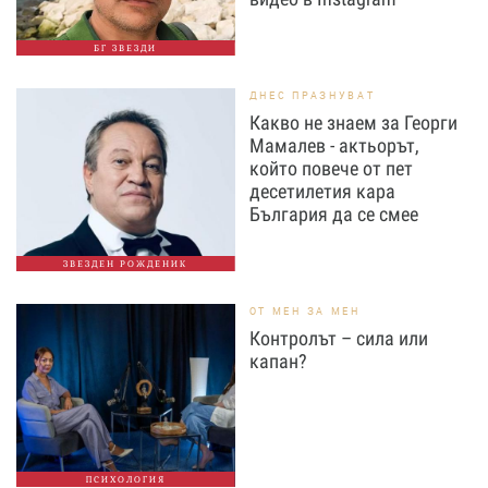
БГ ЗВЕЗДИ
ДНЕС ПРАЗНУВАТ
Какво не знаем за Георги
Мамалев - актьорът,
който повече от пет
десетилетия кара
България да се смее
ЗВЕЗДЕН РОЖДЕНИК
ОТ МЕН ЗА МЕН
Контролът – сила или
капан?
ПСИХОЛОГИЯ