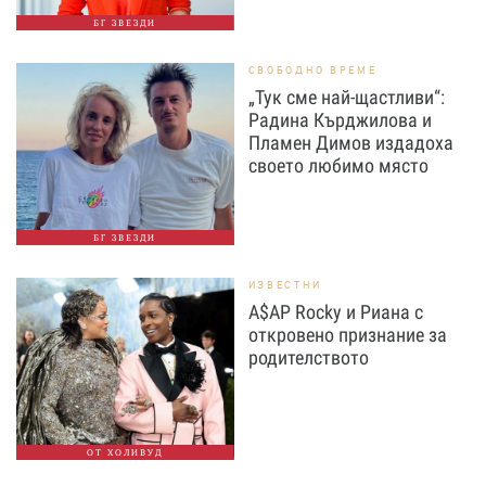
БГ ЗВЕЗДИ
СВОБОДНО ВРЕМЕ
„Тук сме най-щастливи“:
Радина Кърджилова и
Пламен Димов издадоха
своето любимо място
БГ ЗВЕЗДИ
ИЗВЕСТНИ
A$AP Rocky и Риана с
откровено признание за
родителството
ОТ ХОЛИВУД