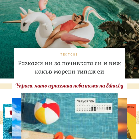
ТЕСТОВЕ
Разкажи ни за почивката си и виж
какъв морски типаж си
Украси, като изтеглиш нова тема на Edna.bg
Оферти
СВОБОДНО ВРЕМЕ