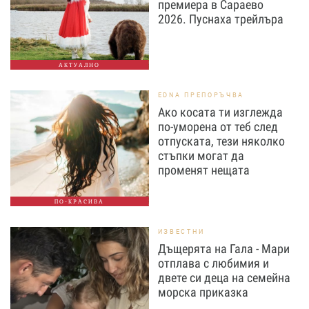
премиера в Сараево
2026. Пуснаха трейлъра
АКТУАЛНО
EDNA ПРЕПОРЪЧВА
Ако косата ти изглежда
по-уморена от теб след
отпуската, тези няколко
стъпки могат да
променят нещата
ПО-КРАСИВА
ИЗВЕСТНИ
Дъщерята на Гала - Мари
отплава с любимия и
двете си деца на семейна
морска приказка