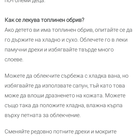
по-големи деца.
Как се лекува топлинен обрив?
Ако детето ви има топлинен обрив, опитайте се да
го държите на хладно и сухо. Облечете го в леки
памучни дрехи и избягвайте твърде много
слоеве.
Можете да облекчите сърбежа с хладка вана, но
избягвайте да използвате сапун, тъй като това
може да влоши дразненето на кожата. Можете
също така да положите хладна, влажна кърпа
върху петната за облекчение.
Сменяйте редовно потните дрехи и мокрите