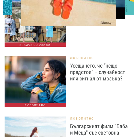
Ново бебе в кралското
семейство
КРАЛСКИ НОВИНИ
ЛЮБОПИТНО
Усещането, че “нещо
предстои” – случайност
или сигнал от мозъка?
ЛЮБОПИТНО
ЛЮБОПИТНО
Българският филм "Баба
и Меца" със световна