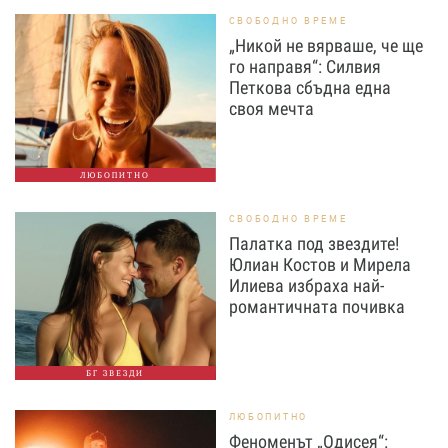
СВОБОДНО ВРЕМЕ
„Никой не вярваше, че ще
го направя“: Силвия
Петкова сбъдна една
своя мечта
ЛЮБОПИТНО
СВОБОДНО ВРЕМЕ
Палатка под звездите!
Юлиан Костов и Мирела
Илиева избраха най-
романтичната почивка
БГ ЗВЕЗДИ
ЛЮБОПИТНО
Феноменът „Одисея“: