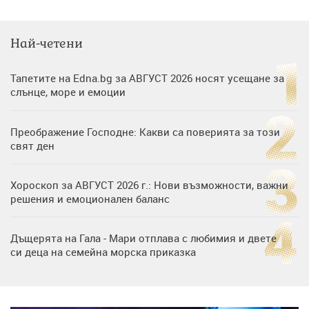
Най-четени
Тапетите на Edna.bg за АВГУСТ 2026 носят усещане за
слънце, море и емоции
Преображение Господне: Какви са поверията за този
свят ден
Хороскоп за АВГУСТ 2026 г.: Нови възможности, важни
решения и емоционален баланс
Дъщерята на Гала - Мари отплава с любимия и двете
си деца на семейна морска приказка
„Тук сме най-щастливи“: Радина Кърджилова и Пламен
Димов издадоха своето любимо място