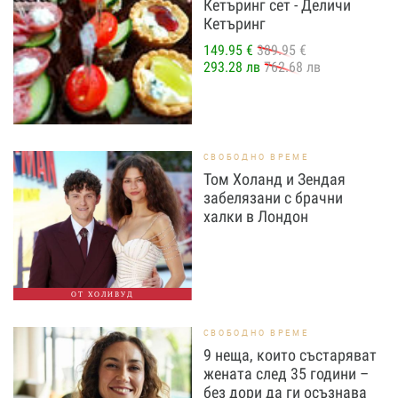
Кетъринг сет - Деличи
Кетъринг
149.95 €
389.95 €
293.28 лв
762.68 лв
СВОБОДНО ВРЕМЕ
Том Холанд и Зендая
забелязани с брачни
халки в Лондон
ОТ ХОЛИВУД
СВОБОДНО ВРЕМЕ
9 неща, които състаряват
жената след 35 години –
без дори да ги осъзнава