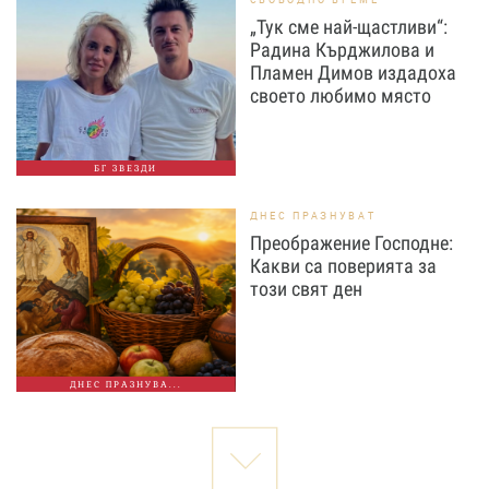
„Тук сме най-щастливи“:
Радина Кърджилова и
Пламен Димов издадоха
своето любимо място
БГ ЗВЕЗДИ
ДНЕС ПРАЗНУВАТ
Преображение Господне:
Какви са поверията за
този свят ден
ДНЕС ПРАЗНУВА...