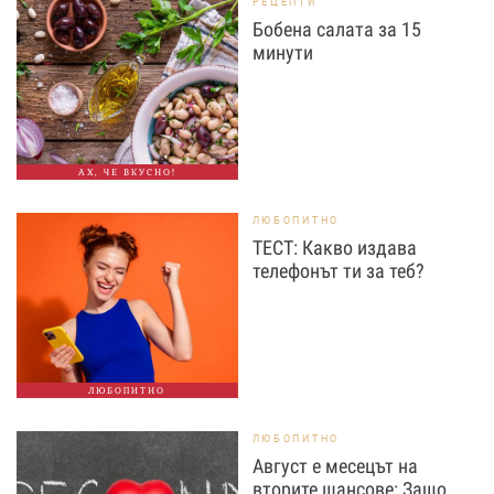
РЕЦЕПТИ
Бобена салата за 15
минути
АХ, ЧЕ ВКУСНО!
ЛЮБОПИТНО
ТЕСТ: Какво издава
телефонът ти за теб?
ЛЮБОПИТНО
ЛЮБОПИТНО
Август е месецът на
вторите шансове: Защо