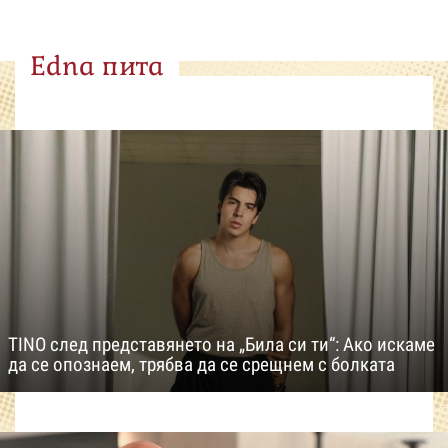
Edna пита
TINO след представянето на „Била си ти“: Ако искаме
да се опознаем, трябва да се срещнем с болката