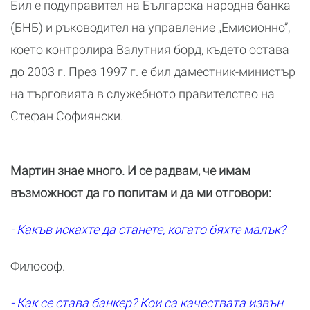
Бил е подуправител на Българска народна банка
(БНБ) и ръководител на управление „Емисионно”,
което контролира Валутния борд, където остава
до 2003 г. През 1997 г. е бил даместник-министър
на търговията в служебното правителство на
Стефан Софиянски.
Мартин знае много. И се радвам, че имам
възможност да го попитам и да ми отговори:
- Какъв искахте да станете, когато бяхте малък?
Философ.
- Как се става банкер? Кои са качествата извън