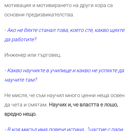
мотивация и мотивирането на други хора са
основни предизвикателства.
- Ако не бяхте станал това, което сте, какво щяхте
да работите?
Инженер или търговец.
- Какво научихте в училище и какво не успяхте да
научите там?
Не мисля, че съм научил много ценни неща освен
да чета и смятам.
Научих и, че властта е лошо,
вредно нещо.
- В коя мисъл има повече истина, “щастие с пари