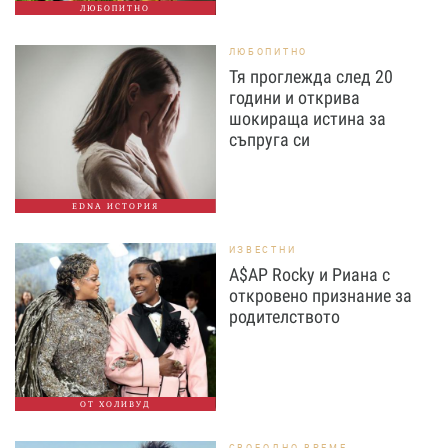
ЛЮБОПИТНО
ЛЮБОПИТНО
Тя проглежда след 20
години и открива
шокираща истина за
съпруга си
EDNA ИСТОРИЯ
ИЗВЕСТНИ
A$AP Rocky и Риана с
откровено признание за
родителството
ОТ ХОЛИВУД
СВОБОДНО ВРЕМЕ