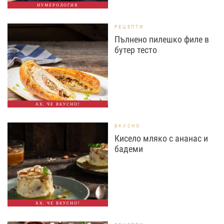
НУМЕРОЛОГИЯ
РЕЦЕПТИ
Пълнено пилешко филе в
бутер тесто
АХ, ЧЕ ВКУСНО!
ВКУСНО
Кисело мляко с ананас и
бадеми
АХ, ЧЕ ВКУСНО!