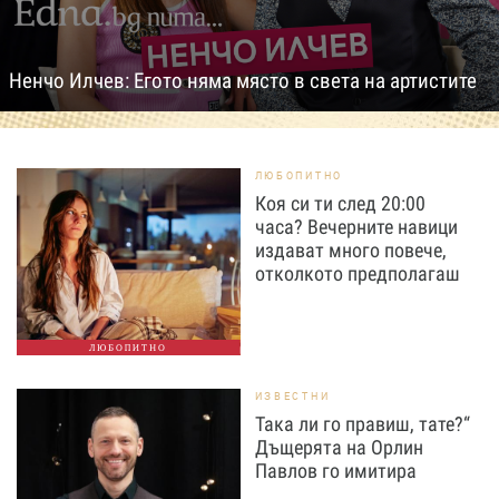
Ненчо Илчев: Егото няма място в света на артистите
ЛЮБОПИТНО
Коя си ти след 20:00
часа? Вечерните навици
издават много повече,
отколкото предполагаш
ЛЮБОПИТНО
ИЗВЕСТНИ
Така ли го правиш, тате?“
Дъщерята на Орлин
Павлов го имитира