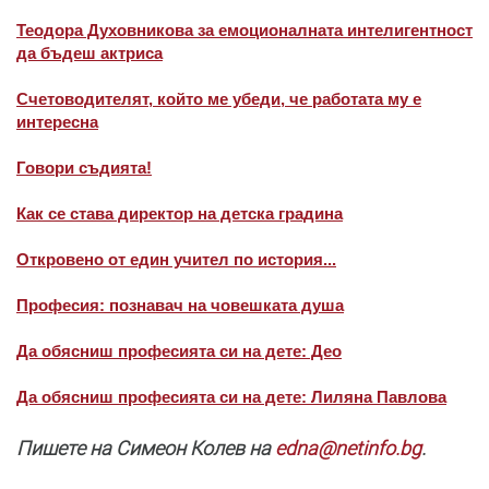
Теодора Духовникова за емоционалната интелигентност
да бъдеш актриса
Счетоводителят, който ме убеди, че работата му е
интересна
Говори съдията!
Как се става директор на детска градина
Откровено от един учител по история...
Професия: познавач на човешката душа
Да обясниш професията си на дете: Део
Да обясниш професията си на дете: Лиляна Павлова
Пишете на Симеон Колев на
edna@netinfo.bg
.