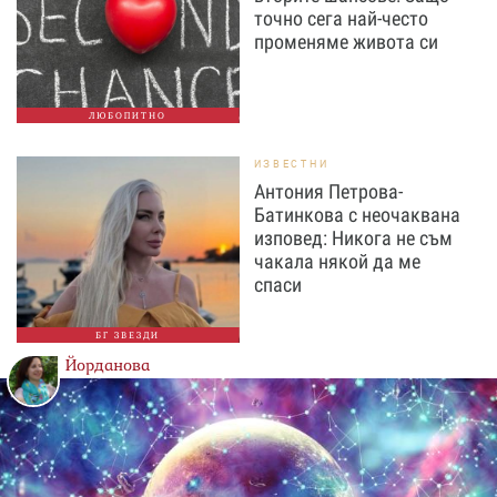
точно сега най-често
променяме живота си
ЛЮБОПИТНО
ИЗВЕСТНИ
Антония Петрова-
Батинкова с неочаквана
изповед: Никога не съм
чакала някой да ме
спаси
БГ ЗВЕЗДИ
Йорданова