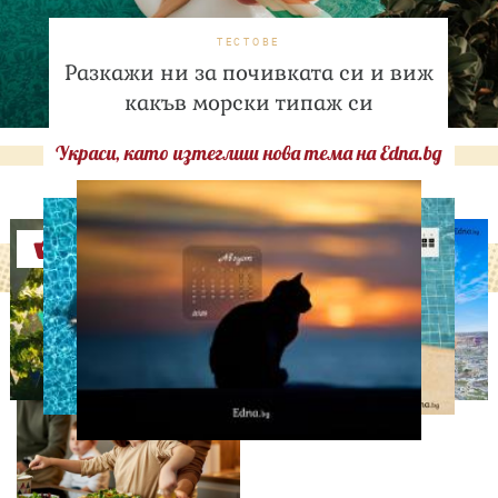
ТЕСТОВЕ
Разкажи ни за почивката си и виж
какъв морски типаж си
Украси, като изтеглиш нова тема на Edna.bg
Оферти
ЛЮБОПИТНО
Тайната на добрата
вечеря не се крие в
сложната рецепта