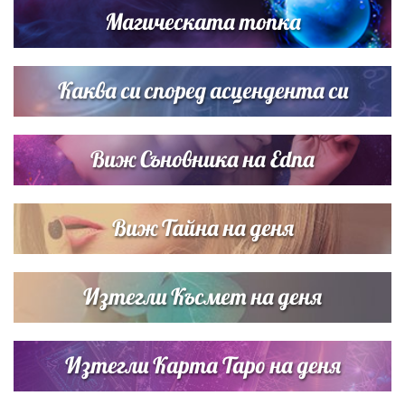
Магическата топка
Дъщерята на Тодор Батков вдигна сватба, Стоичков и
Братя Аргирови я изненадаха с песен
Каква си според асцендента си
Виж Съновника на Edna
Виж Тайна на деня
Изтегли Късмет на деня
Изтегли Карта Таро на деня