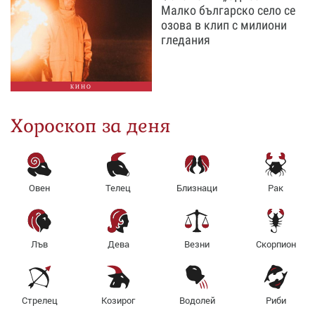
Малко българско село се
озова в клип с милиони
гледания
КИНО
Хороскоп за деня
Овен
Телец
Близнаци
Рак
Лъв
Дева
Везни
Скорпион
Стрелец
Козирог
Водолей
Риби