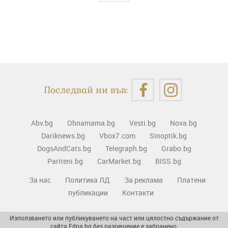
Последвай ни във:
Abv.bg
Ohnamama.bg
Vesti.bg
Nova.bg
Dariknews.bg
Vbox7.com
Sinoptik.bg
DogsAndCats.bg
Telegraph.bg
Grabo.bg
Pariteni.bg
CarMarket.bg
BISS.bg
За нас
Политика ЛД
За реклама
Платени
публикации
Контакти
Използването или публикуването на част или цялостно съдържание от
сайта Edna.bg без разрешение е забранено.