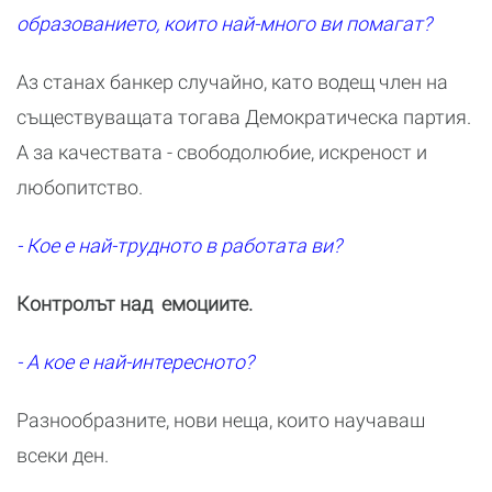
образованието, които най-много ви помагат?
Аз станах банкер случайно, като водещ член на
съществуващата тогава Демократическа партия.
А за качествата - свободолюбие, искреност и
любопитство.
- Кое е най-трудното в работата ви?
Контролът над емоциите.
- А кое е най-интересното?
Разнообразните, нови неща, които научаваш
всеки ден.