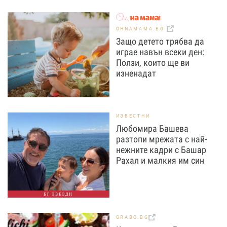
OHNAMAMA.BG
Защо детето трябва да
играе навън всеки ден:
Ползи, които ще ви
изненадат
ИЗВЕСТНИ
Любомира Башева
разтопи мрежата с най-
нежните кадри с Башар
Рахал и малкия им син
БГ ЗВЕЗДИ
GRABO.BG