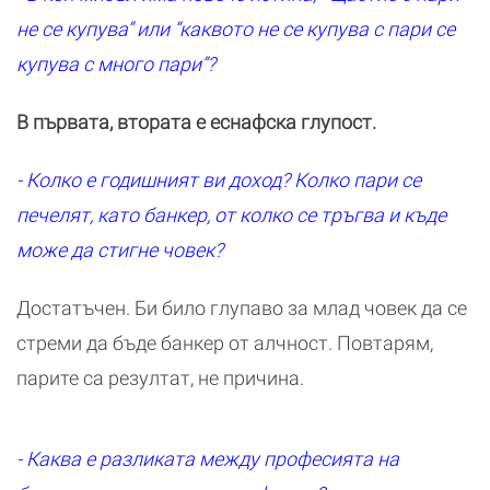
не се купува” или “каквото не се купува с пари се
купува с много пари”?
В първата, втората е еснафска глупост.
- Колко е годишният ви доход? Колко пари се
печелят, като банкер, от колко се тръгва и къде
може да стигне човек?
Достатъчен. Би било глупаво за млад човек да се
стреми да бъде банкер от алчност. Повтарям,
парите са резултат, не причина.
- Каква е разликата между професията на