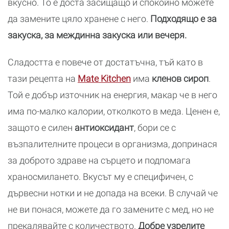
вкусно. То е доста засищащо и спокойно можете
да замените цяло хранене с него.
Подходящо е за
закуска, за междинна закуска или вечеря.
Сладостта е повече от достатъчна, тъй като в
тази рецепта на
Mate Kitchen
има
кленов сироп
.
Той е добър източник на енергия, макар че в него
има по-малко калории, отколкото в меда. Ценен е,
защото е силен
антиоксидант
, бори се с
възпалителните процеси в организма, допринася
за доброто здраве на сърцето и подпомага
храносмилането. Вкусът му е специфичен, с
дървесни нотки и не допада на всеки. В случай че
не ви понася, можете да го замените с мед, но не
прекалявайте с количеството.
Добре узрелите