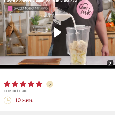
5
от общо
1
гласа
10 мин.