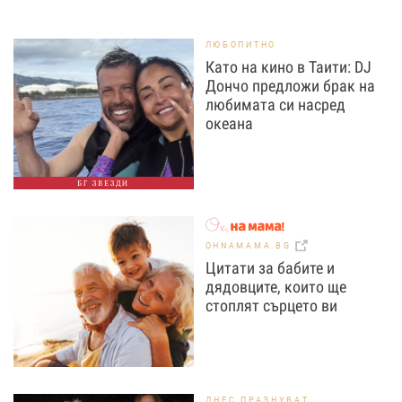
ЛЮБОПИТНО
Като на кино в Таити: DJ
Дончо предложи брак на
любимата си насред
океана
БГ ЗВЕЗДИ
OHNAMAMA.BG
Цитати за бабите и
дядовците, които ще
стоплят сърцето ви
ДНЕС ПРАЗНУВАТ