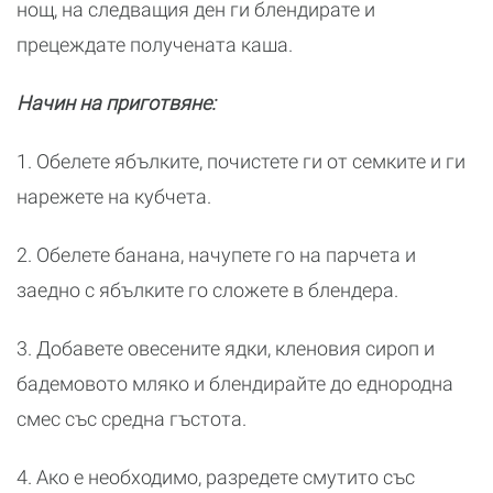
нощ, на следващия ден ги блендирате и
прецеждате получената каша.
Начин на приготвяне:
1. Обелете ябълките, почистете ги от семките и ги
нарежете на кубчета.
2. Обелете банана, начупете го на парчета и
заедно с ябълките го сложете в блендера.
3. Добавете овесените ядки, кленовия сироп и
бадемовото мляко и блендирайте до еднородна
смес със средна гъстота.
4. Ако е необходимо, разредете смутито със