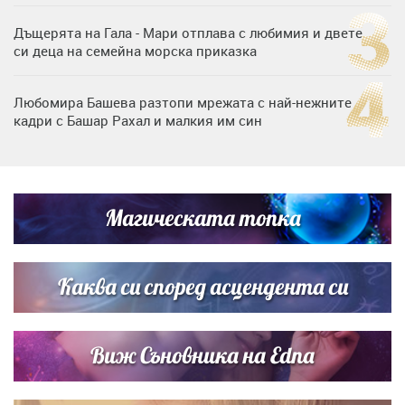
Дъщерята на Гала - Мари отплава с любимия и двете
си деца на семейна морска приказка
Любомира Башева разтопи мрежата с най-нежните
кадри с Башар Рахал и малкия им син
„Тук сме най-щастливи“: Радина Кърджилова и Пламен
Димов издадоха своето любимо място
Магическата топка
Дъщерята на Тодор Батков вдигна сватба, Стоичков и
Братя Аргирови я изненадаха с песен
Каква си според асцендента си
Виж Съновника на Edna