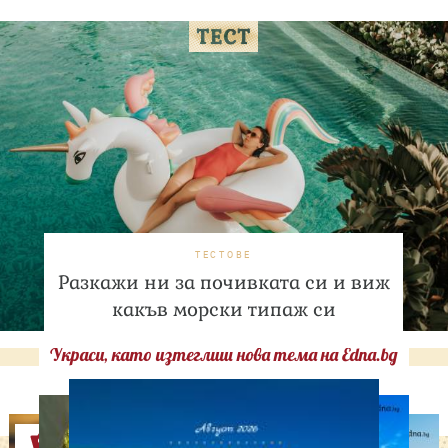
ТЕСТОВЕ
Разкажи ни за почивката си и виж
какъв морски типаж си
Украси, като изтеглиш нова тема на Edna.bg
Оферти