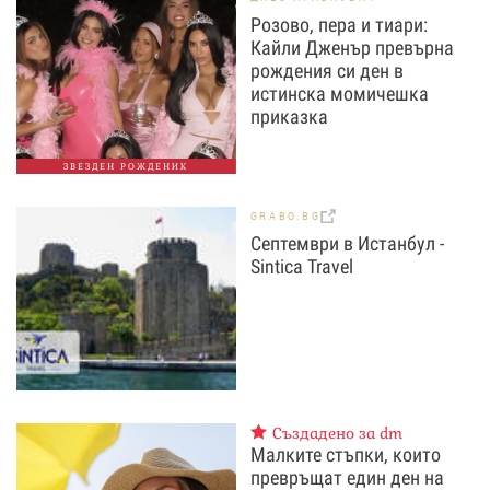
Розово, пера и тиари:
Кайли Дженър превърна
рождения си ден в
истинска момичешка
приказка
ЗВЕЗДЕН РОЖДЕНИК
GRABO.BG
Септември в Истанбул -
Sintica Travel
Създадено за dm
Малките стъпки, които
превръщат един ден на