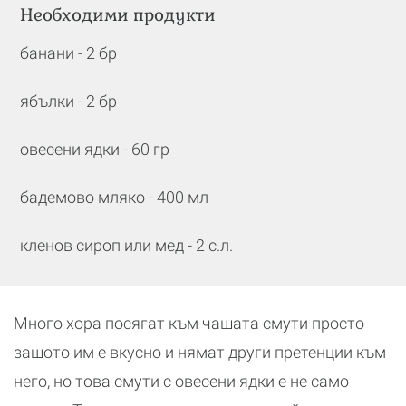
Необходими продукти
банани - 2 бр
ябълки - 2 бр
овесени ядки - 60 гр
бадемово мляко - 400 мл
кленов сироп или мед - 2 с.л.
Много хора посягат към чашата смути просто
защото им е вкусно и нямат други претенции към
него, но това смути с овесени ядки е не само