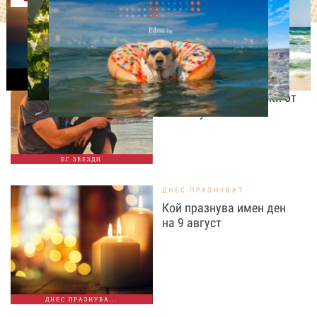
ИЗВЕСТНИ
Даниел Петканов покори
Африка: пингвини, акули
и незабравими гледки от
Кейптаун
БГ ЗВЕЗДИ
ДНЕС ПРАЗНУВАТ
Кой празнува имен ден
на 9 август
ДНЕС ПРАЗНУВА...