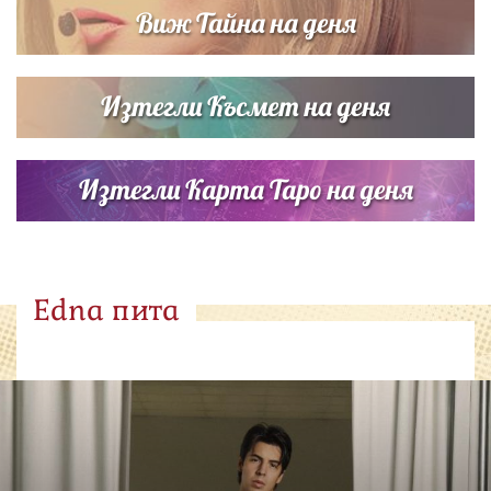
Виж Тайна на деня
Изтегли Късмет на деня
Изтегли Карта Таро на деня
Edna пита