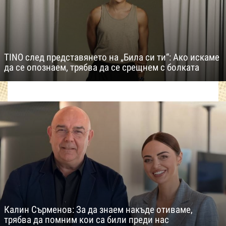
TINO след представянето на „Била си ти“: Ако искаме
да се опознаем, трябва да се срещнем с болката
Калин Сърменов: За да знаем накъде отиваме,
трябва да помним кои са били преди нас