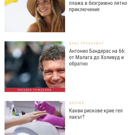
плажа в безгрижно лятно
приключение
ДНЕС ПРАЗНУВАТ
Антонио Бандерас на 66:
от Малага до Холивуд и
обратно
ЗВЕЗДЕН РОЖДЕНИК
ЗДРАВЕ
Какви рискове крие гел
лакът?