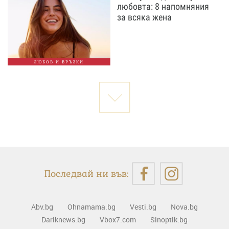
любовта: 8 напомняния
за всяка жена
ЛЮБОВ И ВРЪЗКИ
Последвай ни във:
Abv.bg
Ohnamama.bg
Vesti.bg
Nova.bg
Dariknews.bg
Vbox7.com
Sinoptik.bg