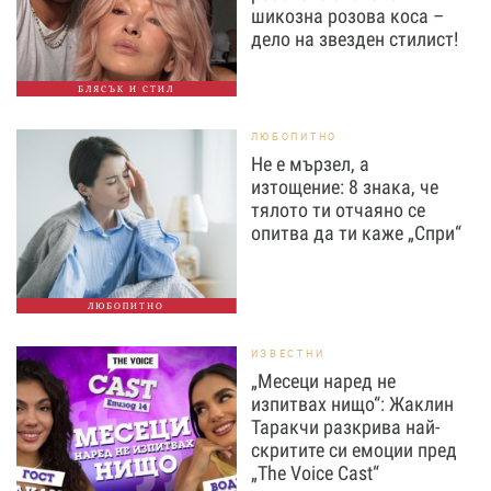
шикозна розова коса –
дело на звезден стилист!
БЛЯСЪК И СТИЛ
ЛЮБОПИТНО
Не е мързел, а
изтощение: 8 знака, че
тялото ти отчаяно се
опитва да ти каже „Спри“
ЛЮБОПИТНО
ИЗВЕСТНИ
„Месеци наред не
изпитвах нищо“: Жаклин
Таракчи разкрива най-
скритите си емоции пред
„The Voice Cast“