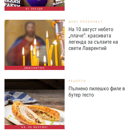
БГ ЗВЕЗДИ
ДНЕС ПРАЗНУВАТ
На 10 август небето
„плаче“: красивата
легенда за сълзите на
свети Лаврентий
ЛЮБОПИТНО
РЕЦЕПТИ
Пълнено пилешко филе в
бутер тесто
АХ, ЧЕ ВКУСНО!