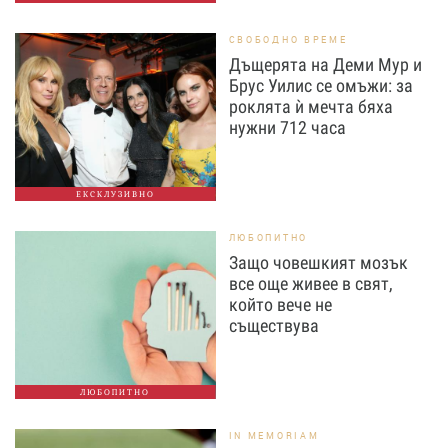
СВОБОДНО ВРЕМЕ
Дъщерята на Деми Мур и
Брус Уилис се омъжи: за
роклята ѝ мечта бяха
нужни 712 часа
ЕКСКЛУЗИВНО
ЛЮБОПИТНО
Защо човешкият мозък
все още живее в свят,
който вече не
съществува
ЛЮБОПИТНО
IN MEMORIAM