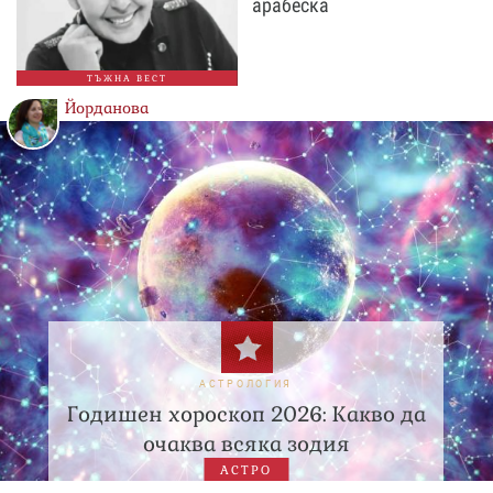
арабеска
ТЪЖНА ВЕСТ
Йорданова
АСТРОЛОГИЯ
Годишен хороскоп 2026: Какво да
очаква всяка зодия
АСТРО