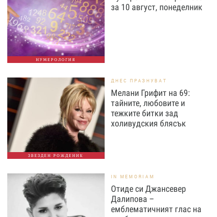
за 10 август, понеделник
НУМЕРОЛОГИЯ
ДНЕС ПРАЗНУВАТ
Мелани Грифит на 69:
тайните, любовите и
тежките битки зад
холивудския блясък
ЗВЕЗДЕН РОЖДЕНИК
IN MEMORIAM
Отиде си Джансевер
Далипова –
емблематичният глас на