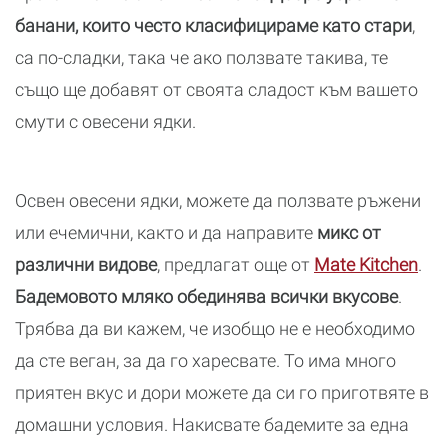
банани, които често класифицираме като стари
,
са по-сладки, така че ако ползвате такива, те
също ще добавят от своята сладост към вашето
смути с овесени ядки.
Освен овесени ядки, можете да ползвате ръжени
или ечемични, както и да направите
микс от
различни видове
, предлагат още от
Mate Kitchen
.
Бадемовото мляко обединява всички вкусове
.
Трябва да ви кажем, че изобщо не е необходимо
да сте веган, за да го харесвате. То има много
приятен вкус и дори можете да си го приготвяте в
домашни условия. Накисвате бадемите за една