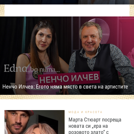
Ненчо Илчев: Егото няма място в света на артистите
МОДА И КРАСОТА
Марта Стюарт посреща
новата си „ера на
розовото злато“ с