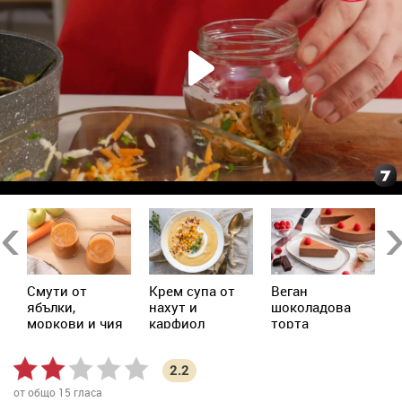
Previous
Ne
Смути от
Крем супа от
Веган
А
ябълки,
нахут и
шоколадова
моркови и чия
карфиол
торта
2.2
от общо
15
гласа