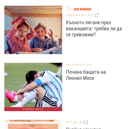
OHNAMAMA.BG
Късното лягане през
ваканцията: трябва ли да
се тревожим?
IN MEMORIAM
Почина бащата на
Лионел Меси
ТЪЖНА ВЕСТ
GRABO.BG