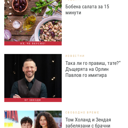
Бобена салата за 15
минути
АХ, ЧЕ ВКУСНО!
ИЗВЕСТНИ
Така ли го правиш, тате?“
Дъщерята на Орлин
Павлов го имитира
БГ ЗВЕЗДИ
СВОБОДНО ВРЕМЕ
Том Холанд и Зендая
забелязани с брачни