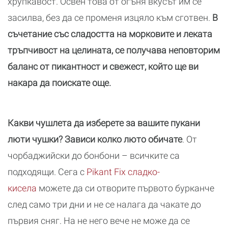
хрупкавост. Освен това от огъня вкусът им се
засилва, без да се променя изцяло към сготвен.
В
съчетание със сладостта на морковите и леката
тръпчивост на целината, се получава неповторим
баланс от пикантност и свежест, който ще ви
накара да поискате още.
Какви чушлета да изберете за вашите пукани
люти чушки? Зависи колко люто обичате
. От
чорбаджийски до бонбони – всичките са
подходящи. Сега с
Pikant Fix сладко-
кисела
можете да си отворите първото бурканче
след само три дни и не се налага да чакате до
първия сняг. На не него вече не може да се