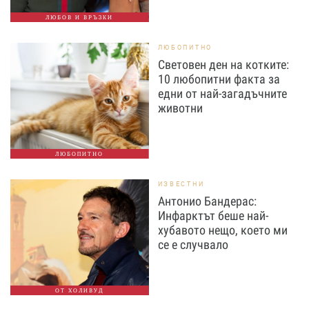
ЛЮБОВ И ВРЪЗКИ
ЛЮБОПИТНО
Световен ден на котките:
10 любопитни факта за
едни от най-загадъчните
животни
ЛЮБОПИТНО
ИЗВЕСТНИ
Антонио Бандерас:
Инфарктът беше най-
хубавото нещо, което ми
се е случвало
ОТ ХОЛИВУД