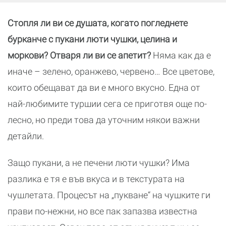
Стопля ли ви се душата, когато погледнете
бурканче с пукани люти чушки, целина и
моркови? Отваря ли ви се апетит?
Няма как да е
иначе – зелено, оранжево, червено… Все цветове,
които обещават да ви е много вкусно. Една от
най-любимите туршии сега се приготвя още по-
лесно, но преди това да уточним някои важни
детайли.
Защо пукани, а не печени люти чушки? Има
разлика е тя е във вкуса и в текстурата на
чушлетата. Процесът на „пукване“ на чушките ги
прави по-нежни, но все пак запазва известна