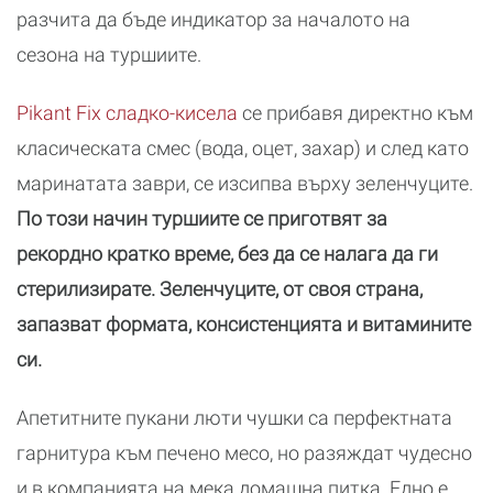
разчита да бъде индикатор за началото на
сезона на туршиите.
Pikant Fix сладко-кисела
се прибавя директно към
класическата смес (вода, оцет, захар) и след като
маринатата заври, се изсипва върху зеленчуците.
По този начин туршиите се приготвят за
рекордно кратко време, без да се налага да ги
стерилизирате. Зеленчуците, от своя страна,
запазват формата, консистенцията и витамините
си.
Апетитните пукани люти чушки са перфектната
гарнитура към печено месо, но разяждат чудесно
и в компанията на мека домашна питка. Едно е