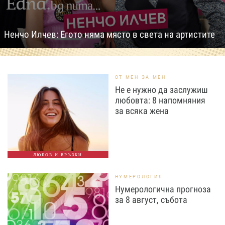
Ненчо Илчев: Егото няма място в света на артистите
ОТ МЕН ЗА МЕН
Не е нужно да заслужиш
любовта: 8 напомняния
за всяка жена
ЛЮБОВ И ВРЪЗКИ
НУМЕРОЛОГИЯ
Нумерологична прогноза
за 8 август, събота