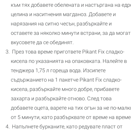
към тях добавете обелената и настъргана на едр
целина и наситнения магданоз. Добавете и
нарязания на ситно чесън, разбъркайте и
оставете за няколко минути встрани, за да могат
вкусовете да се обединят.
През това време пригответе Pikant Fix сладко-
киселa по указанията на опаковката. Налейте в
тенджера 1,75 л гореща вода. Изсипете
съдържанието на 1 пакетче Pikant Fix сладко-
кисела, разбъркайте много добре, прибавете
захарта и разбъркайте отново. След това
добавете оцета, варете на тих огън за не по-малк
от 5 минути, като разбърквате от време на време
Напълнете бурканите, като редувате пласт от