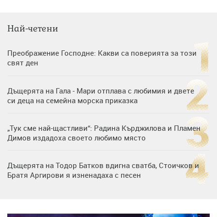
Най-четени
Преображение Господне: Какви са поверията за този
свят ден
Дъщерята на Гала - Мари отплава с любимия и двете
си деца на семейна морска приказка
„Тук сме най-щастливи“: Радина Кърджилова и Пламен
Димов издадоха своето любимо място
Дъщерята на Тодор Батков вдигна сватба, Стоичков и
Братя Аргирови я изненадаха с песен
Дневен хороскоп за 6 август, четвъртък