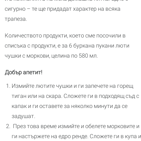
сигурно – те ще придадат характер на всяка
трапеза.
Количеството продукти, което сме посочили в
списъка с продукти, е за 6 буркана пукани люти
чушки с моркови, целина по 580 мл.
Добър апетит!
Измийте лютите чушки и ги запечете на горещ
тиган или на скара. Сложете ги в подходящ съд с
капак и ги оставете за няколко минути да се
задушат.
През това време измийте и обелете морковите и
ги настържете на едро ренде. Сложете ги в купа 