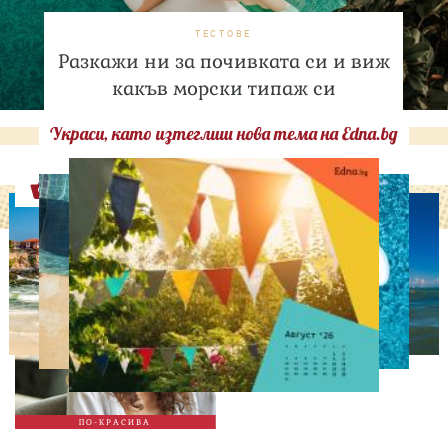
ТЕСТОВЕ
Разкажи ни за почивката си и виж
какъв морски типаж си
Украси, като изтеглиш нова тема на Edna.bg
Оферти
СВОБОДНО ВРЕМЕ
9 неща, които състаряват
жената след 35 години –
без дори да ги осъзнава
ПО-КРАСИВА