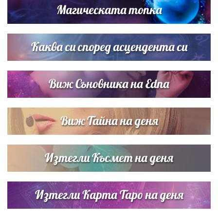
Магическата топка
Списъкът е ясен: Джей Ло и Риана във ВИП гостите на
сватбата на Роналдо
Каква си според асцендента си
Виж Съновника на Edna
Виж Тайна на деня
Изтегли Късмет на деня
Изтегли Карта Таро на деня