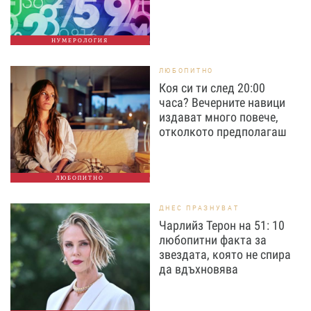
НУМЕРОЛОГИЯ
ЛЮБОПИТНО
Коя си ти след 20:00
часа? Вечерните навици
издават много повече,
отколкото предполагаш
ЛЮБОПИТНО
ДНЕС ПРАЗНУВАТ
Чарлийз Терон на 51: 10
любопитни факта за
звездата, която не спира
да вдъхновява