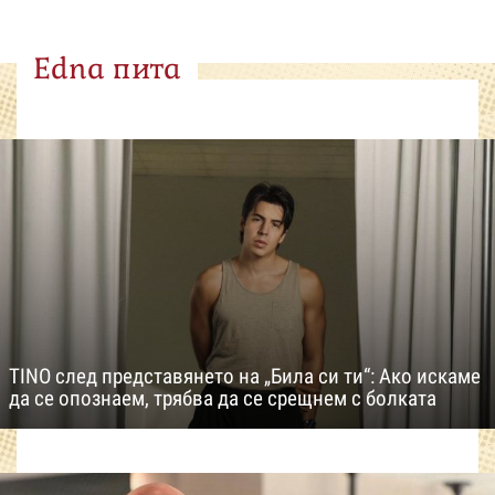
Edna пита
TINO след представянето на „Била си ти“: Ако искаме
да се опознаем, трябва да се срещнем с болката