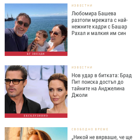
ИЗВЕСТНИ
Любомира Башева
разтопи мрежата с най-
нежните кадри с Башар
Рахал и малкия им син
БГ ЗВЕЗДИ
ИЗВЕСТНИ
Нов удар в битката: Брад
Пит поиска достъп до
тайните на Анджелина
Джоли
ЕКСКЛУЗИВНО
СВОБОДНО ВРЕМЕ
„Никой не вярваше, че ще