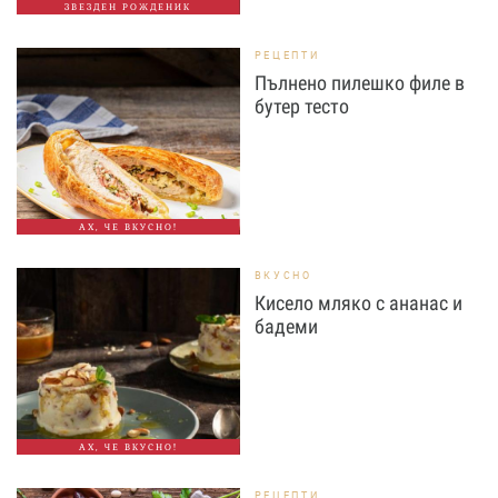
ЗВЕЗДЕН РОЖДЕНИК
РЕЦЕПТИ
Пълнено пилешко филе в
бутер тесто
АХ, ЧЕ ВКУСНО!
ВКУСНО
Кисело мляко с ананас и
бадеми
АХ, ЧЕ ВКУСНО!
РЕЦЕПТИ