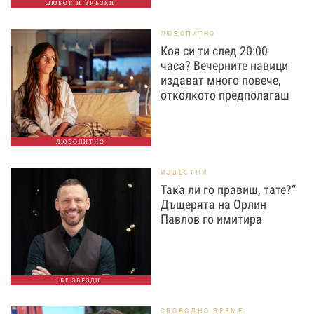
ЛЮБОВ И ВРЪЗКИ
ЛЮБОПИТНО
Коя си ти след 20:00
часа? Вечерните навици
издават много повече,
отколкото предполагаш
ЛЮБОПИТНО
ИЗВЕСТНИ
Така ли го правиш, тате?“
Дъщерята на Орлин
Павлов го имитира
БГ ЗВЕЗДИ
СВОБОДНО ВРЕМЕ