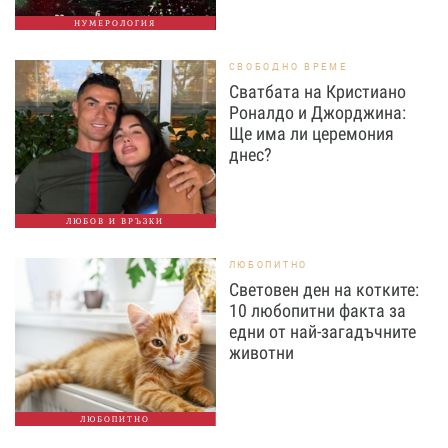
НУМЕРОЛОГИЯ
СВОБОДНО ВРЕМЕ
Сватбата на Кристиано
Роналдо и Джорджина:
Ще има ли церемония
днес?
ЛЮБОВ И ВРЪЗКИ
ЛЮБОПИТНО
Световен ден на котките:
10 любопитни факта за
едни от най-загадъчните
животни
ЛЮБОПИТНО