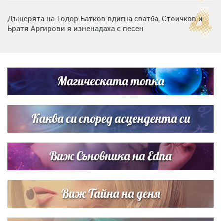
Дъщерята на Тодор Батков вдигна сватба, Стоичков и
Братя Аргирови я изненадаха с песен
Дневен хороскоп за 6 август, четвъртък
Магическата топка
Списъкът е ясен: Джей Ло и Риана във ВИП гостите на
сватбата на Роналдо
Каква си според асцендента си
Виж Съновника на Edna
Виж Тайна на деня