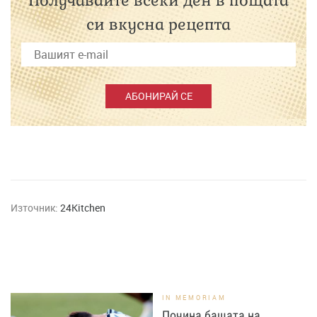
Получавайте всеки ден в пощата
си вкусна рецепта
АБОНИРАЙ СЕ
Източник:
24Kitchen
IN MEMORIAM
Почина бащата на