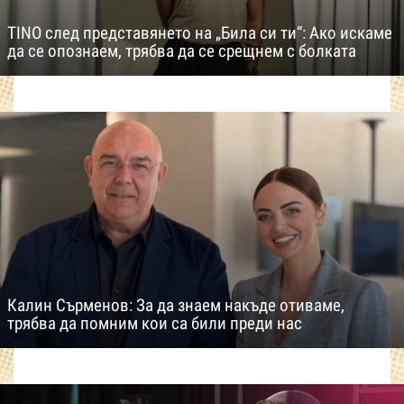
TINO след представянето на „Била си ти“: Ако искаме
да се опознаем, трябва да се срещнем с болката
Калин Сърменов: За да знаем накъде отиваме,
трябва да помним кои са били преди нас