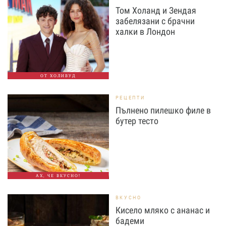
Том Холанд и Зендая
забелязани с брачни
халки в Лондон
ОТ ХОЛИВУД
РЕЦЕПТИ
Пълнено пилешко филе в
бутер тесто
АХ, ЧЕ ВКУСНО!
ВКУСНО
Кисело мляко с ананас и
бадеми