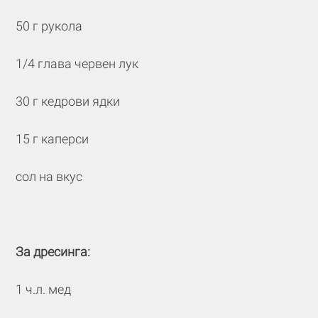
50 г рукола
1/4 глава червен лук
30 г кедрови ядки
15 г каперси
сол на вкус
За дресинга:
1 ч.л. мед