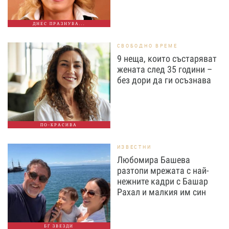
ДНЕС ПРАЗНУВА...
СВОБОДНО ВРЕМЕ
9 неща, които състаряват
жената след 35 години –
без дори да ги осъзнава
ПО-КРАСИВА
ИЗВЕСТНИ
Любомира Башева
разтопи мрежата с най-
нежните кадри с Башар
Рахал и малкия им син
БГ ЗВЕЗДИ