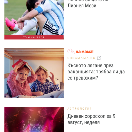
Лионел Меси
ТЪЖНА ВЕСТ
OHNAMAMA.BG
Късното лягане през
ваканцията: трябва ли да
се тревожим?
АСТРОЛОГИЯ
Дневен хороскоп за 9
август, неделя