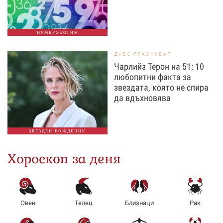
НУМЕРОЛОГИЯ
ДНЕС ПРАЗНУВАТ
Чарлийз Терон на 51: 10
любопитни факта за
звездата, която не спира
да вдъхновява
ЗВЕЗДЕН РОЖДЕНИК
Хороскоп за деня
Овен
Телец
Близнаци
Рак