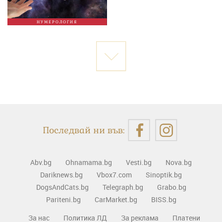
НУМЕРОЛОГИЯ
Последвай ни във:
Abv.bg
Ohnamama.bg
Vesti.bg
Nova.bg
Dariknews.bg
Vbox7.com
Sinoptik.bg
DogsAndCats.bg
Telegraph.bg
Grabo.bg
Pariteni.bg
CarMarket.bg
BISS.bg
За нас
Политика ЛД
За реклама
Платени