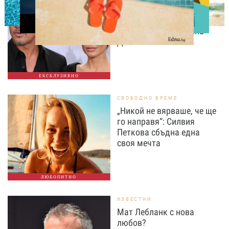
Нов удар в битката: Брад
Пит поиска достъп до
тайните на Анджелина
Джоли
ЕКСКЛУЗИВНО
СВОБОДНО ВРЕМЕ
„Никой не вярваше, че ще
го направя“: Силвия
Петкова сбъдна една
своя мечта
ЛЮБОПИТНО
ИЗВЕСТНИ
Мат Лебланк с нова
любов?