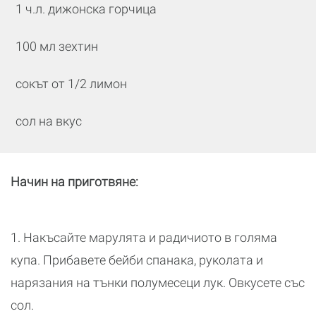
1 ч.л. дижонска горчица
100 мл зехтин
сокът от 1/2 лимон
сол на вкус
Начин на приготвяне:
1. Накъсайте марулята и радичиото в голяма
купа. Прибавете бейби спанака, руколата и
нарязания на тънки полумесеци лук. Овкусете със
сол.