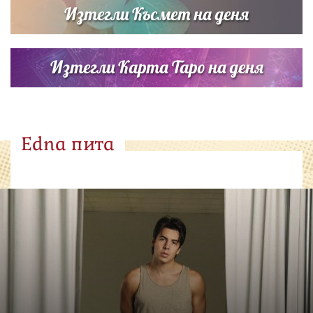
Изтегли Късмет на деня
Изтегли Карта Таро на деня
Edna пита