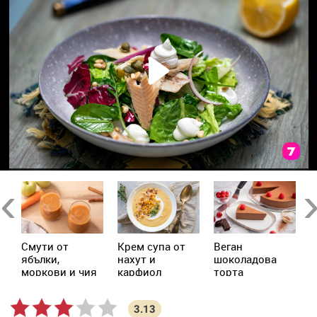
Previous
Ne
Смути от
Крем супа от
Веган
А
ябълки,
нахут и
шоколадова
моркови и чия
карфиол
торта
3.13