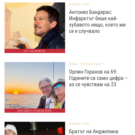
ИЗВЕСТНИ
Антонио Бандерас:
Инфарктът беше най-
хубавото нещо, което ми
се е случвало
ОТ ХОЛИВУД
ДНЕС ПРАЗНУВАТ
Орлин Горанов на 69:
Годините са само цифра –
аз се чувствам на 23
ЗВЕЗДЕН РОЖДЕНИК
ИЗВЕСТНИ
Братът на Анджелина