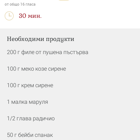
от общо
16
гласа
30 мин.
Необходими продукти
200 г филе от пушена пъстърва
100 г меко козе сирене
100 г крем сирене
1 малка маруля
1/2 глава радичио
50 г бейби спанак