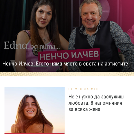
Ненчо Илчев: Егото няма място в света на артистите
ОТ МЕН ЗА МЕН
Не е нужно да заслужиш
любовта: 8 напомняния
за всяка жена