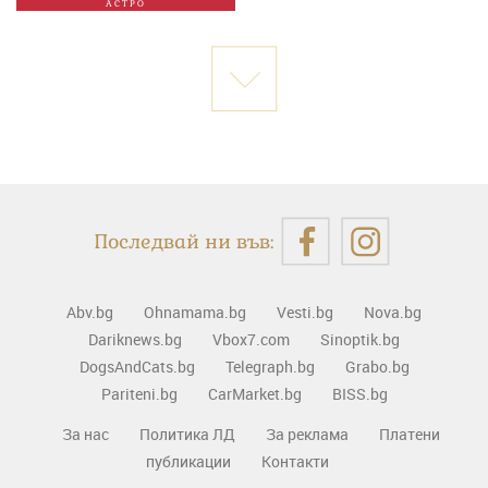
АСТРО
Последвай ни във:
Abv.bg
Ohnamama.bg
Vesti.bg
Nova.bg
Dariknews.bg
Vbox7.com
Sinoptik.bg
DogsAndCats.bg
Telegraph.bg
Grabo.bg
Pariteni.bg
CarMarket.bg
BISS.bg
За нас
Политика ЛД
За реклама
Платени
публикации
Контакти