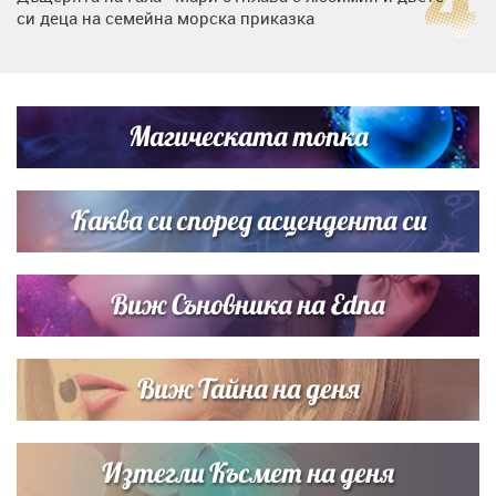
си деца на семейна морска приказка
„Тук сме най-щастливи“: Радина Кърджилова и Пламен
Димов издадоха своето любимо място
Магическата топка
Дъщерята на Тодор Батков вдигна сватба, Стоичков и
Братя Аргирови я изненадаха с песен
Каква си според асцендента си
Виж Съновника на Edna
Виж Тайна на деня
Изтегли Късмет на деня