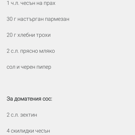
1 ч.л. чесън на прах
30 г настърган пармезан
20 г хлебни трохи
2 с.л. прясно мляко
сол и черен пипер
За доматения сос:
2 с.л. зехтин
4 скилидки чесън