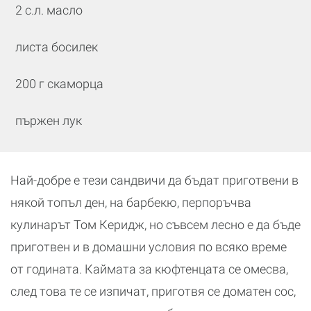
2 с.л. масло
листа босилек
200 г скаморца
пържен лук
Най-добре е тези сандвичи да бъдат приготвени в
някой топъл ден, на барбекю, перпоръчва
кулинарът Том Керидж, но съвсем лесно е да бъде
приготвен и в домашни условия по всяко време
от годината. Каймата за кюфтенцата се омесва,
след това те се изпичат, приготвя се доматен сос,