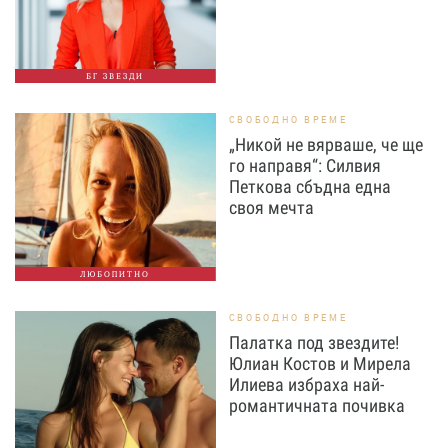
БГ ЗВЕЗДИ
СВОБОДНО ВРЕМЕ
„Никой не вярваше, че ще
го направя“: Силвия
Петкова сбъдна една
своя мечта
ЛЮБОПИТНО
СВОБОДНО ВРЕМЕ
Палатка под звездите!
Юлиан Костов и Мирела
Илиева избраха най-
романтичната почивка