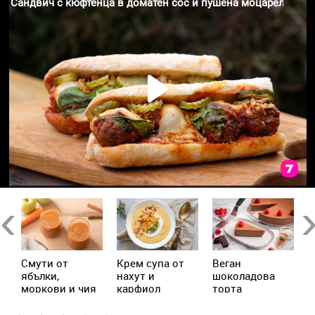
Previous
Ne
Смути от
Крем супа от
Веган
А
ябълки,
нахут и
шоколадова
моркови и чия
карфиол
торта