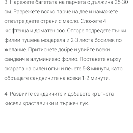
3. Нарежете багетата на парчета с дължина 25-30
см. Разрежете всяко парче на две и намажете
отвътре двете страни с масло. Сложете 4
кюфтенца и доматен сос. Отгоре подредете тънки
филии пушена моцарела и 2-3 листа босилек по
желание. Притиснете добре и увийте всеки
сандвич в алуминиево фолио. Поставете върху
скарата на силен огън и печете 5-8 минути, като
обръщате сандвичите на всеки 1-2 минути.
4. Развийте сандвичите и добавете кръгчета
кисели краставички и пържен лук.