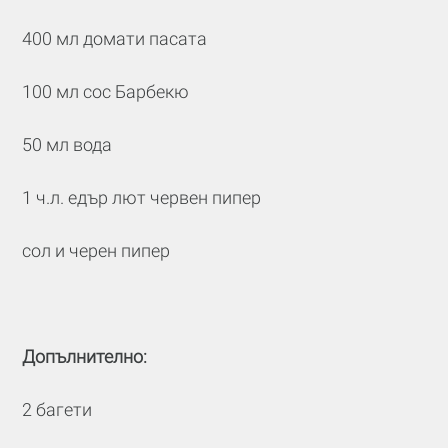
400 мл домати пасата
100 мл сос Барбекю
50 мл вода
1 ч.л. едър лют червен пипер
сол и черен пипер
Допълнително:
2 багети