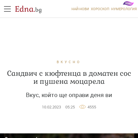
Edna.
bg
НАЙ-НОВИ
ХОРОСКОП
НУМЕРОЛОГИЯ
ВКУСНО
Сандвич с кюфтенца в доматен сос
и пушена моцарела
Вкус, който ще оправи деня ви
10.02.2023
05:25
4555