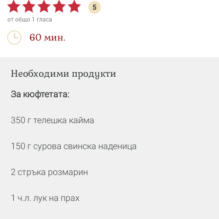
5
от общо
1
гласа
60 мин.
Необходими продукти
За кюфтетата:
350 г телешка кайма
150 г сурова свинска наденица
2 стръка розмарин
1 ч.л. лук на прах