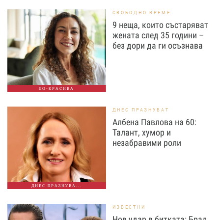
СВОБОДНО ВРЕМЕ
9 неща, които състаряват
жената след 35 години –
без дори да ги осъзнава
ПО-КРАСИВА
ДНЕС ПРАЗНУВАТ
Албена Павлова на 60:
Талант, хумор и
незабравими роли
ДНЕС ПРАЗНУВА...
ИЗВЕСТНИ
Нов удар в битката: Брад