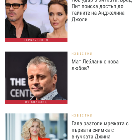
Пит поиска достъп до
тайните на Анджелина
Джоли
ЕКСКЛУЗИВНО
ИЗВЕСТНИ
Мат Лебланк с нова
любов?
ОТ ХОЛИВУД
ИЗВЕСТНИ
Гала разтопи мрежата с
първата снимка с
внучката Джина