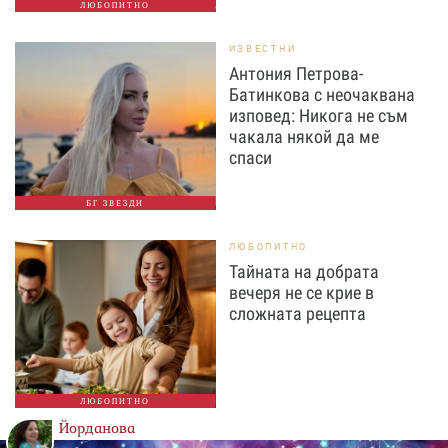
ЛЮБОПИТНО
ИЗВЕСТНИ
Антония Петрова-
Батинкова с неочаквана
изповед: Никога не съм
чакала някой да ме
спаси
БГ ЗВЕЗДИ
ЛЮБОПИТНО
Тайната на добрата
вечеря не се крие в
сложната рецепта
ЛЮБОПИТНО
Йорданова