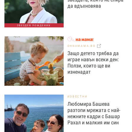
да вдъхновява
ЗВЕЗДЕН РОЖДЕНИК
OHNAMAMA.BG
Защо детето трябва да
играе навън всеки ден:
Ползи, които ще ви
изненадат
ИЗВЕСТНИ
Любомира Башева
разтопи мрежата с най-
нежните кадри с Башар
Рахал и малкия им син