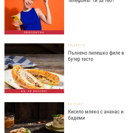
телефонът ти за теб?
ЛЮБОПИТНО
РЕЦЕПТИ
Пълнено пилешко филе в
бутер тесто
АХ, ЧЕ ВКУСНО!
ВКУСНО
Кисело мляко с ананас и
бадеми