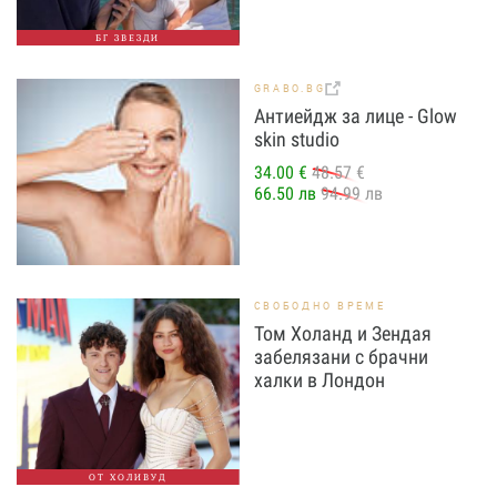
БГ ЗВЕЗДИ
GRABO.BG
Антиейдж за лице - Glow
skin studio
34.00 €
48.57 €
66.50 лв
94.99 лв
СВОБОДНО ВРЕМЕ
Том Холанд и Зендая
забелязани с брачни
халки в Лондон
ОТ ХОЛИВУД