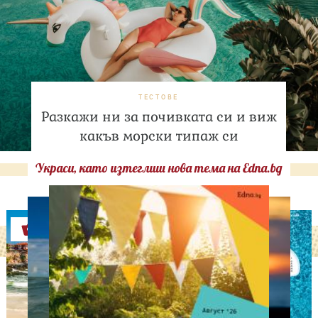
ТЕСТОВЕ
Разкажи ни за почивката си и виж
какъв морски типаж си
Украси, като изтеглиш нова тема на Edna.bg
Оферти
ЛЮБОПИТНО
Тя проглежда след 20
години и открива