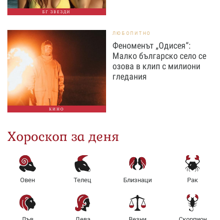
БГ ЗВЕЗДИ
ЛЮБОПИТНО
Феноменът „Одисея“:
Малко българско село се
озова в клип с милиони
гледания
КИНО
Хороскоп за деня
Овен
Телец
Близнаци
Рак
Лъв
Дева
Везни
Скорпион