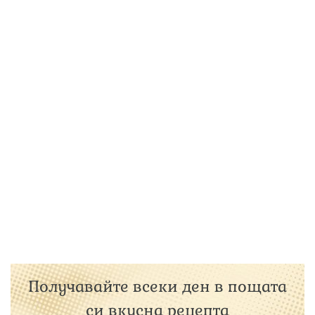
Получавайте всеки ден в пощата
си вкусна рецепта