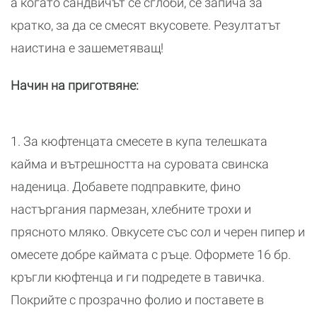
а когато сандвичът се сглоби, се запича за
кратко, за да се смесят вкусовете. Резултатът
наистина е зашеметяващ!
Начин на приготвяне:
1. За кюфтенцата смесете в купа телешката
кайма и вътрешността на суровата свинска
наденица. Добавете подправките, фино
настъргания пармезан, хлебните трохи и
прясното мляко. Овкусете със сол и черен пипер и
омесете добре каймата с ръце. Оформете 16 бр.
кръгли кюфтенца и ги подредете в тавичка.
Покрийте с прозрачно фолио и поставете в