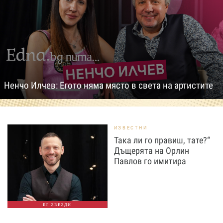
Ненчо Илчев: Егото няма място в света на артистите
ИЗВЕСТНИ
Така ли го правиш, тате?“
Дъщерята на Орлин
Павлов го имитира
БГ ЗВЕЗДИ