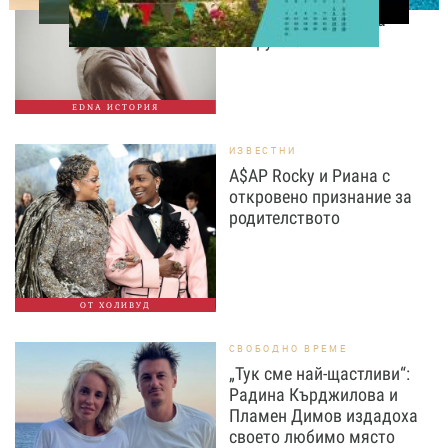
шокираща истина за
съпруга си
EDNA ИСТОРИЯ
ИЗВЕСТНИ
A$AP Rocky и Риана с
откровено признание за
родителството
ОТ ХОЛИВУД
СВОБОДНО ВРЕМЕ
„Тук сме най-щастливи“:
Радина Кърджилова и
Пламен Димов издадоха
своето любимо място