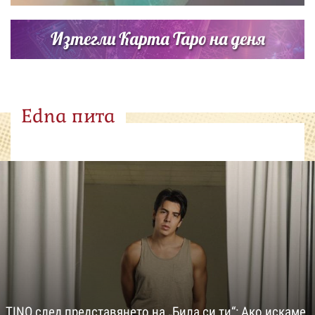
Изтегли Карта Таро на деня
Edna пита
TINO след представянето на „Била си ти“: Ако искаме