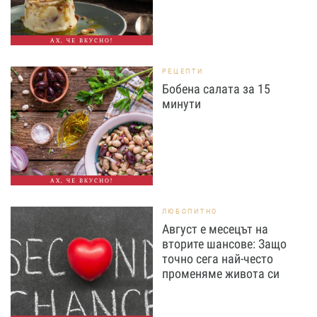
АХ, ЧЕ ВКУСНО!
РЕЦЕПТИ
Бобена салата за 15
минути
АХ, ЧЕ ВКУСНО!
ЛЮБОПИТНО
Август е месецът на
вторите шансове: Защо
точно сега най-често
променяме живота си