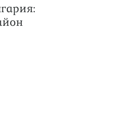
лгария:
айон