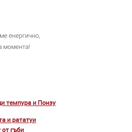
аме енергично,
а момента!
уци темпура и Понзу
та и рататуи
 от гъби