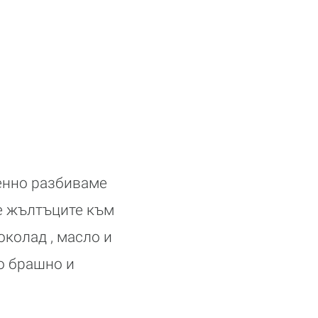
енно разбиваме
ме жълтъците към
колад , масло и
о брашно и