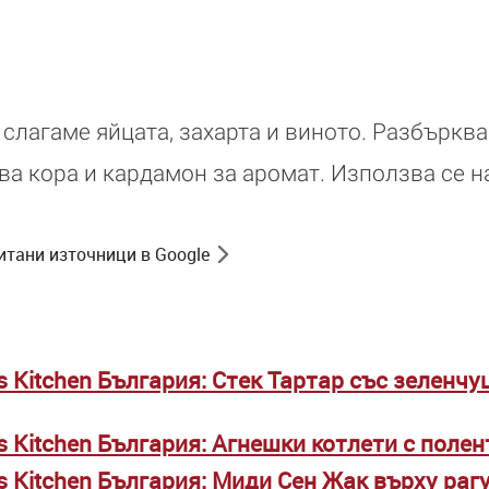
 слагаме яйцата, захарта и виното. Разбъркв
а кора и кардамон за аромат. Използва се н
итани източници в Google
's Kitchen България: Стек Тартар със зеленч
's Kitchen България: Агнешки котлети с полен
's Kitchen България: Миди Сен Жак върху рагу