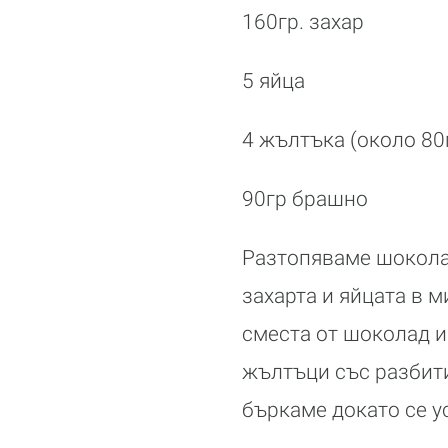
160гр. захар
5 яйца
4 жълтъка (около 80г
90гр брашно
Разтопяваме шокола
захарта и яйцата в 
сместа от шоколад и
жълтъци със разбити
бъркаме докато се у