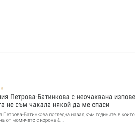
НИ
ия Петрова-Батинкова с неочаквана изпове
а не съм чакала някой да ме спаси
я Петрова-Батинкова погледна назад към годините, в които
а от момичето с корона &...