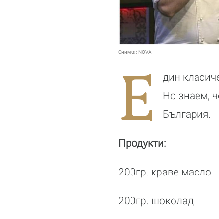
Снимка:
NOVA
Е
дин класич
Но знаем, ч
България.
Продукти:
200гр. краве масло
200гр. шоколад