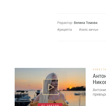
Редактор:
Велина Томова
рецепта
хелс кичън
ИЗВЕСТ
Антон
Никог
Антони
превърн
БГ ЗВЕЗДИ