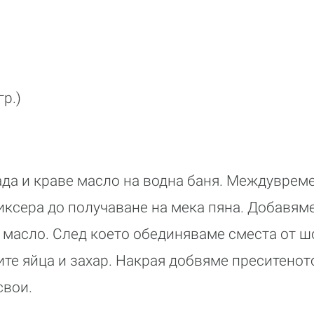
р.)
да и краве масло на водна баня. Междуврем
миксера до получаване на мека пяна. Добавя
 масло. След което обединяваме сместа от шо
те яйца и захар. Накрая добвяме преситенот
свои.