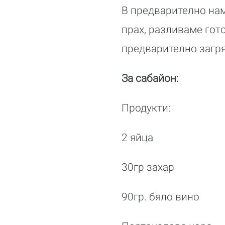
В предварително нам
прах, разливаме гот
предварително загря
За сабайон:
Продукти:
2 яйца
30гр захар
90гр. бяло вино