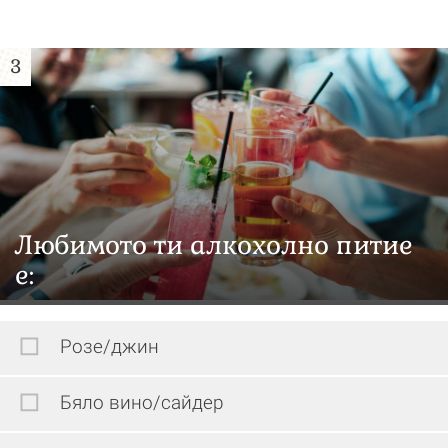
3
Любимото ти алкохолно питие
е:
Розе/джин
Бяло вино/сайдер