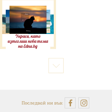
Украси, като
изтеглиш нова тема
на Edna.bg
Последвай ни във: