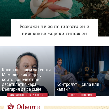
Разкажи ни за почивката си и
виж какъв морски типаж си
Какво не знаем за Георги
Мамалев - актьорът,
който повече от пет
десетилетия кара
Контролът – сила или
България да се смее
капан?
ЗВЕЗДЕН РОЖДЕНИК
ПСИХОЛОГИЯ
Оферти