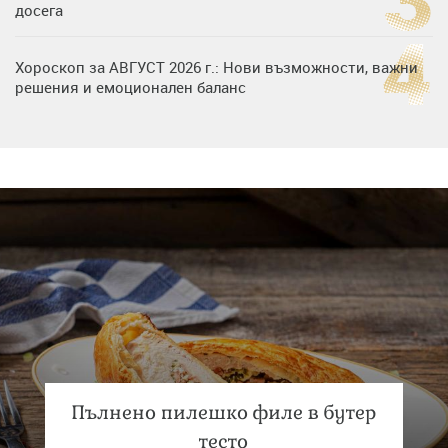
досега
Хороскоп за АВГУСТ 2026 г.: Нови възможности, важни
решения и емоционален баланс
Дъщерята на Гала - Мари отплава с любимия и двете
си деца на семейна морска приказка
Звездна ваканция в Майорка: Дженифър Анистън,
Кортни Кокс и Джим Къртис заедно на яхта
Пълнено пилешко филе в бутер
тесто