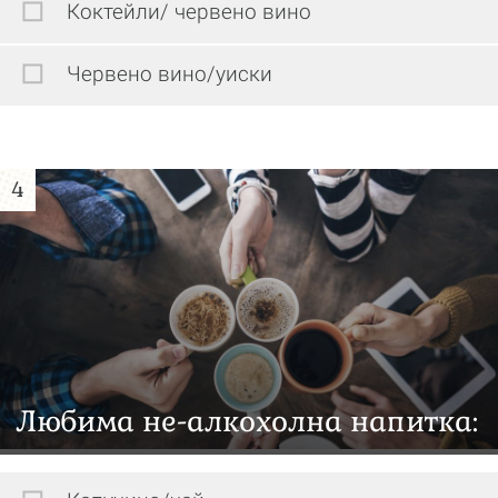
Коктейли/ червено вино
Червено вино/уиски
4
Любима не-алкохолна напитка: