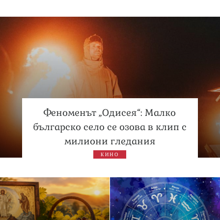
Феноменът „Одисея“: Малко
българско село се озова в клип с
милиони гледания
КИНО