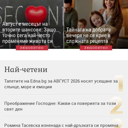
Август е месецът на
вторите шансове: Защо
Тайната на добрата
точно сега най-често
вечеря не се крие в
променяме живота си
сложната рецепта
ЛЮБОПИТНО
ЛЮБОПИТНО
Най-четени
Тапетите на Edna.bg за АВГУСТ 2026 носят усещане за
слънце, море и емоции
Преображение Господне: Какви са поверията за този
свят ден
Ромина Тасевска изненада с най-дръзката си промяна