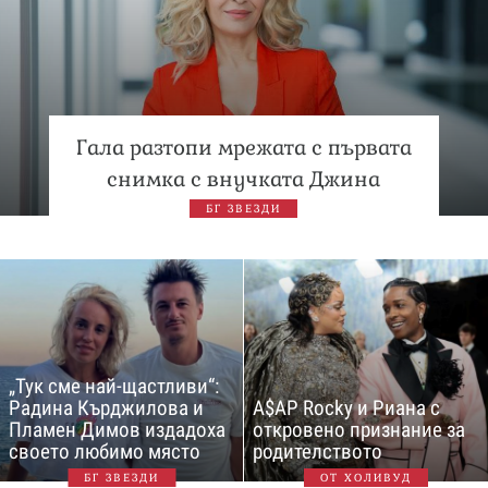
Гала разтопи мрежата с първата
снимка с внучката Джина
БГ ЗВЕЗДИ
„Тук сме най-щастливи“:
Радина Кърджилова и
A$AP Rocky и Риана с
Пламен Димов издадоха
откровено признание за
своето любимо място
родителството
БГ ЗВЕЗДИ
ОТ ХОЛИВУД