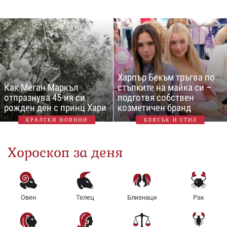
Харпър Бекъм тръгва по
Как Меган Маркъл
стъпките на майка си –
отпразнува 45-ия си
подготвя собствен
рожден ден с принц Хари
козметичен бранд
КРАЛСКИ НОВИНИ
БЛЯСЪК И СТИЛ
Хороскоп за деня
Овен
Телец
Близнаци
Рак