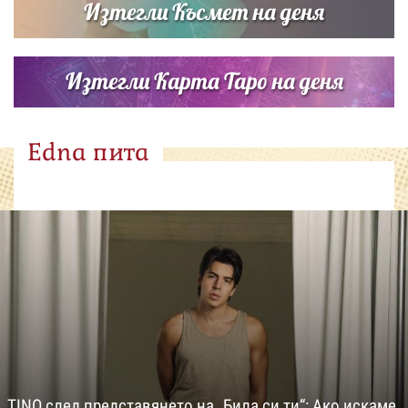
Изтегли Късмет на деня
Изтегли Карта Таро на деня
Edna пита
TINO след представянето на „Била си ти“: Ако искаме