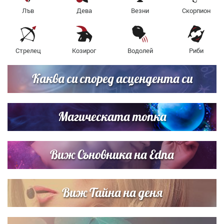
Лъв
Дева
Везни
Скорпион
Стрелец
Козирог
Водолей
Риби
Каква си според асцендента си
Магическата топка
Виж Съновника на Edna
Виж Тайна на деня