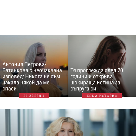
Антония Петрова-
Батинкова с неочаквана
Тя проглежда след 20
изповед: Никога не съм
години и открива
чакала някой да ме
шокираща истина за
спаси
съпруга си
БГ ЗВЕЗДИ
EDNA ИСТОРИЯ