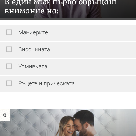
В един мъж първо обръщаш
внимание на:
Маниерите
Височината
Усмивката
Ръцете и прическата
6