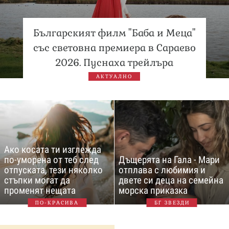
Българският филм "Баба и Меца"
със световна премиера в Сараево
2026. Пуснаха трейлъра
АКТУАЛНО
Ако косата ти изглежда
по-уморена от теб след
Дъщерята на Гала - Мари
отпуската, тези няколко
отплава с любимия и
стъпки могат да
двете си деца на семейна
променят нещата
морска приказка
ПО-КРАСИВА
БГ ЗВЕЗДИ