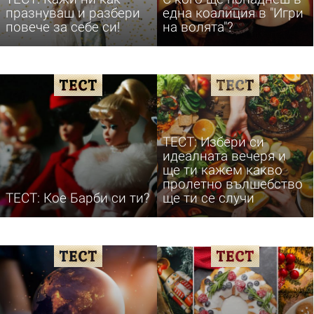
празнуваш и разбери
една коалиция в "Игри
повече за себе си!
на волята"?
ТЕСТ: Избери си
идеалната вечеря и
ще ти кажем какво
пролетно вълшебство
ТЕСТ: Кое Барби си ти?
ще ти се случи