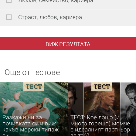
Любов, семейство, кариера
Страст, любов, кариера
ВИЖ РЕЗУЛТАТА
Още от тестове
Разкажи ни за
ТЕСТ: Кое лошо (и
почивката си и виж
много горещо) момче
какъв морски типаж
е идеалният партньор
си
за теб?