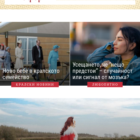
Усещането, че “нещо
Ново бебе в кралското
предстои” – случайност
семейство
или сигнал от мозъка?
КРАЛСКИ НОВИНИ
ЛЮБОПИТНО