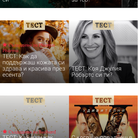
Създадено за Phoenix
Pharma
ТЕСТ: Как да
поддържаш кожата си
здрава и красива през
ТЕСТ: Коя Джулия
есента?
Робъртс си ти?
Създадено за Suchard
ТЕСТ: Кажи ни как
С кого ще попаднеш в