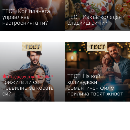
ТЕСТ: Коя планета
управлява
ТЕСТ: Какъв коледен
настроенията ти?
сладкиш си ти?
ТЕСТ: На кой
Създадено за Revalid®
Грижите ли се
холивудски
правилно за косата
романтичен филм
си?
прилича твоят живот