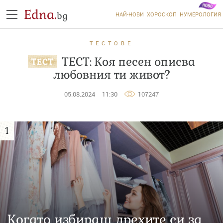
Edna.
bg
НАЙ-НОВИ
ХОРОСКОП
НУМЕРОЛОГИЯ
ТЕСТОВЕ
ТЕСТ: Коя песен описва
любовния ти живот?
05.08.2024
11:30
107247
1
Когато избираш дрехите си за