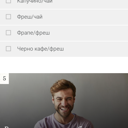
Капучино/чай
Фреш/чай
Фрапе/фреш
Черно кафе/фреш
5