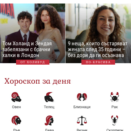
Том Холанд и Зендая
9 неща, които състаряват
забелязани с брачни
жената след 35 години –
халки в Лондон
без дори да ги осъзнава
ОТ ХОЛИВУД
ПО-КРАСИВА
Хороскоп за деня
Овен
Телец
Близнаци
Рак
Лъв
Дева
Везни
Скорпион