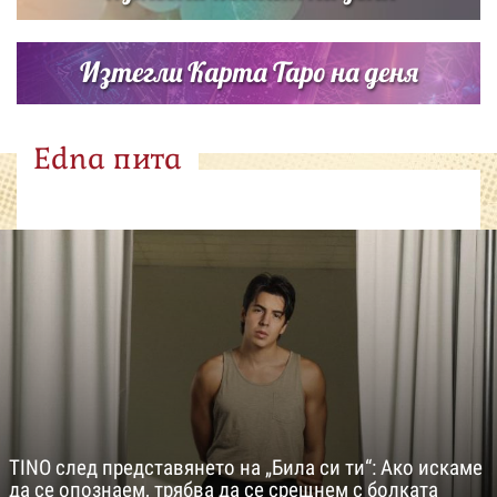
Изтегли Карта Таро на деня
Edna пита
TINO след представянето на „Била си ти“: Ако искаме
да се опознаем, трябва да се срещнем с болката