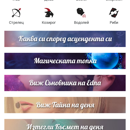
Стрелец
Козирог
Водолей
Риби
Каква си според асцендента си
Магическата топка
Виж Съновника на Edna
Виж Тайна на деня
Изтегли Късмет на деня