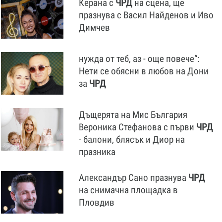
Керана с
ЧРД
на сцена, ще
празнува с Васил Найденов и Иво
Димчев
нужда от теб, аз - още повече“:
Нети се обясни в любов на Дони
за
ЧРД
Дъщерята на Мис България
Вероника Стефанова с първи
ЧРД
- балони, блясък и Диор на
празника
Александър Сано празнува
ЧРД
на снимачна площадка в
Пловдив