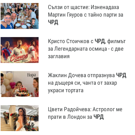
Сълзи от щастие: Изненадаха
Мартин Гяуров с тайно парти за
ЧРД
Кристо Стоичков с
ЧРД
, филмът
за Легендарната осмица - с две
заглавия
Жаклин Дочева отпразнува
ЧРД
на дъщеря си, чанта от захар
украси тортата
Цвети Радойчева: Астролог ме
прати в Лондон за
ЧРД