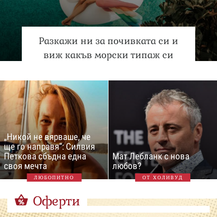
Разкажи ни за почивката си и
виж какъв морски типаж си
„Никой не вярваше, че
ще го направя“: Силвия
Петкова сбъдна една
Мат Лебланк с нова
своя мечта
любов?
ЛЮБОПИТНО
ОТ ХОЛИВУД
Оферти