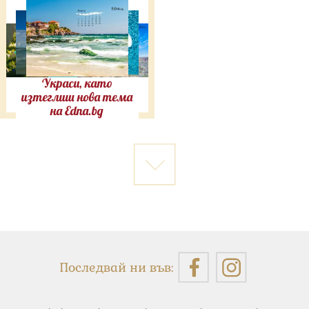
Украси, като
изтеглиш нова тема
на Edna.bg
Последвай ни във: