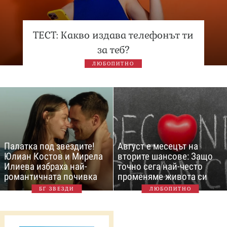
ТЕСТ: Какво издава телефонът ти
за теб?
ЛЮБОПИТНО
Палатка под звездите!
Август е месецът на
Юлиан Костов и Мирела
вторите шансове: Защо
Илиева избраха най-
точно сега най-често
романтичната почивка
променяме живота си
БГ ЗВЕЗДИ
ЛЮБОПИТНО