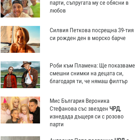
парти, съпругата му се обясни в
любов
Силвия Петкова посрещна 39-тия
си рожден ден в морско барче
Роби към Пламена: Ще показваме
смешни снимки на децата си,
благодаря ти, че нямаш филтър
Мис България Вероника
Стефанова със звезден
ЧРД
,
изнедада дъщеря си с розово
парти