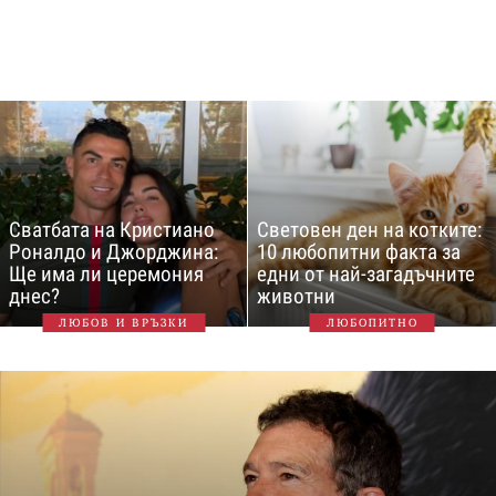
Сватбата на Кристиано
Световен ден на котките:
Роналдо и Джорджина:
10 любопитни факта за
Ще има ли церемония
едни от най-загадъчните
днес?
животни
ЛЮБОВ И ВРЪЗКИ
ЛЮБОПИТНО