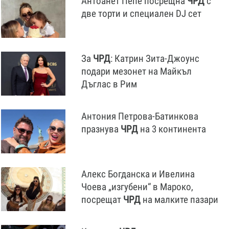
Антоанет Пепе посрещна
ЧРД
с
две торти и специален DJ сет
За
ЧРД
: Катрин Зита-Джоунс
подари мезонет на Майкъл
Дъглас в Рим
Антония Петрова-Батинкова
празнува
ЧРД
на 3 континента
Алекс Богданска и Ивелина
Чоева „изгубени“ в Мароко,
посрещат
ЧРД
на малките пазари