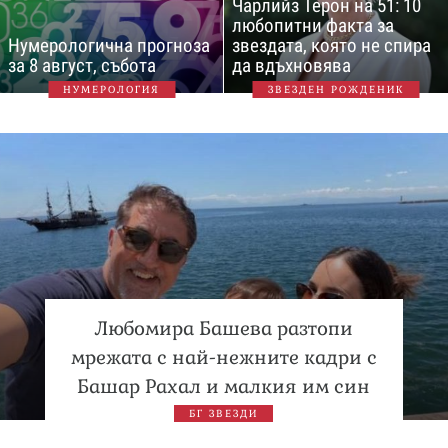
Чарлийз Терон на 51: 10
любопитни факта за
Нумерологична прогноза
звездата, която не спира
за 8 август, събота
да вдъхновява
НУМЕРОЛОГИЯ
ЗВЕЗДЕН РОЖДЕНИК
Любомира Башева разтопи
мрежата с най-нежните кадри с
Башар Рахал и малкия им син
БГ ЗВЕЗДИ