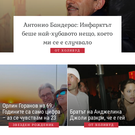
Антонио Бандерас: Инфарктът
беше най-хубавото нещо, което
ми се е случвало
ОТ ХОЛИВУД
Орлин Горанов на 69:
Годините са само цифра
Братът на Анджелина
– аз се чувствам на 23
Джоли разкри, че е гей
ЗВЕЗДЕН РОЖДЕНИК
ОТ ХОЛИВУД