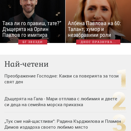
Така ли го правиш, тате?“
Албена Павлова на 60:
Дъщерята на Орлин
Талант, хумор и
Павлов го имитира
незабравими роли
БГ ЗВЕЗДИ
ДНЕС ПРАЗНУВА...
Най-четени
Преображение Господне: Какви са поверията за този
свят ден
Дъщерята на Гала - Мари отплава с любимия и двете
си деца на семейна морска приказка
„Тук сме най-щастливи“: Радина Кърджилова и Пламен
Димов издадоха своето любимо място