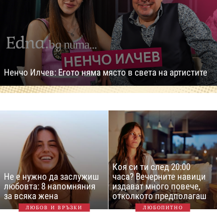
Ненчо Илчев: Егото няма място в света на артистите
Коя си ти след 20:00
Не е нужно да заслужиш
часа? Вечерните навици
любовта: 8 напомняния
издават много повече,
за всяка жена
отколкото предполагаш
ЛЮБОВ И ВРЪЗКИ
ЛЮБОПИТНО