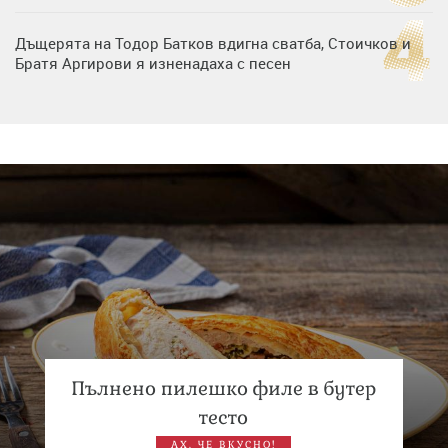
Дъщерята на Тодор Батков вдигна сватба, Стоичков и
Братя Аргирови я изненадаха с песен
Дневен хороскоп за 6 август, четвъртък
Списъкът е ясен: Джей Ло и Риана във ВИП гостите на
сватбата на Роналдо
Пълнено пилешко филе в бутер
тесто
АХ, ЧЕ ВКУСНО!