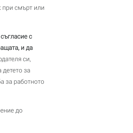
 при смърт или
 съгласие с
ащата, и да
дателя си,
 детето за
а за работното
ение до