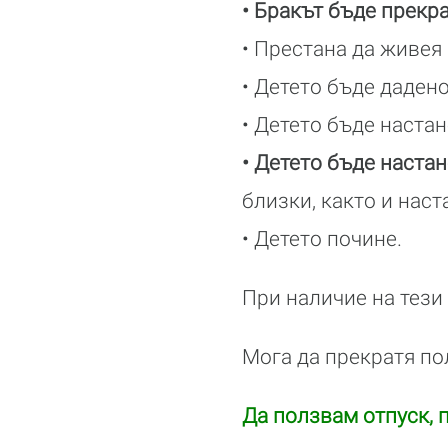
• Бракът бъде прекр
• Престана да живея
• Детето бъде даден
• Детето бъде наста
• Детето бъде наста
близки, както и нас
• Детето почине.
При наличие на тези
Мога да прекратя по
Да ползвам отпуск, 