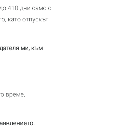
до 410 дни само с
о, като отпускът
дателя ми, към
о време,
заявлението.