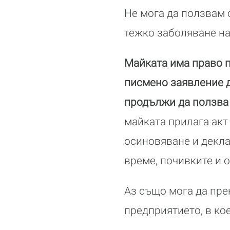
Не мога да ползвам 
тежко заболяване н
Майката има право п
писмено заявление д
продължи да ползва 
майката прилага акт 
осиновяване и декл
време, почивките и о
Аз също мога да пре
предприятието, в кое