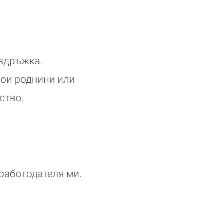
издръжка.
мои роднини или
ство.
работодателя ми.