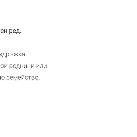
ен ред.
издръжка.
мои роднини или
но семейство.