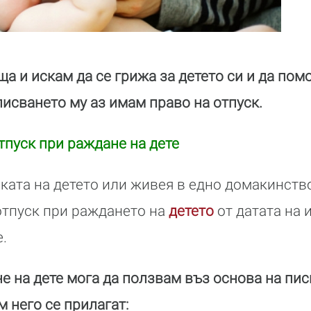
ща и искам да се грижа за детето си и да пом
писването му аз имам право на отпуск.
тпуск при раждане на дете
ката на детето или живея в едно домакинство
отпуск при раждането на
детето
от датата на 
.
е на дете мога да ползвам въз основа на пи
 него се прилагат: