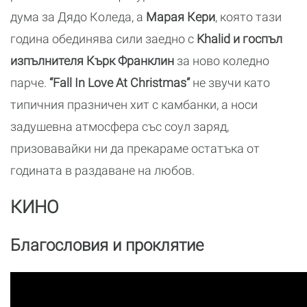
дума за Дядо Коледа, а
Марая Кери
, която тази
година обединява сили заедно с
Khalid и госпъл
изпълнителя Кърк Франклин
за ново коледно
парче.
“Fall In Love At Christmas”
не звучи като
типичния празничен хит с камбанки, а носи
задушевна атмосфера със соул заряд,
призовавайки ни да прекараме остатъка от
годината в раздаване на любов.
КИНО
Благословия и проклятие