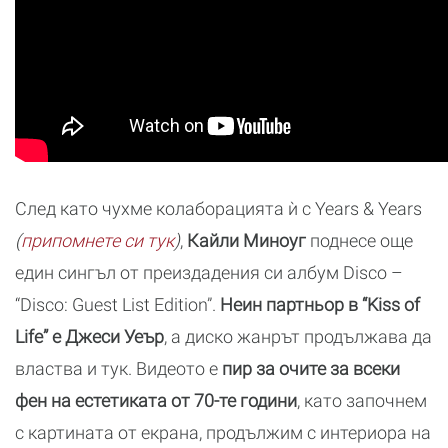
След като чухме колаборацията ѝ с Years & Years
(
припомнете си тук
)
,
Кайли Миноуг
поднесе още
един сингъл от преиздадения си албум Disco –
“Disco: Guest List Edition”.
Неин партньор в “Kiss of
Life” e Джеси Уеър
, а диско жанрът продължава да
властва и тук. Видеото е
пир за очите за всеки
фен на естетиката от 70-те години
, като започнем
с картината от екрана, продължим с интериора на