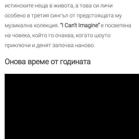
истинските неща в живота, а това си личи
особено в третия сингъл от предстоящата му
музикална колекция.
“I Can’t Imagine”
е посветена
на човека, който го очаква, когато шоуто
приключи и денят започва наново.
Онова време от годината