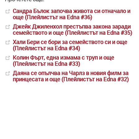
Сандра Бълок започва живота си отначало и
още (Плейлистът на Edna #36)
Джейк Джиленхол престъпва закона заради
семейството и още (Плейлистът на Edna #35)
Хали Бери се бори за семейството си и още
(Плейлистът на Edna #34)
Колин Фърт, една измама с труп и още
(Плейлистът на Edna #33)
Даяна се опълчва на Чарлз в новия филм за
принцесата и още (Плейлистът на Edna #32)