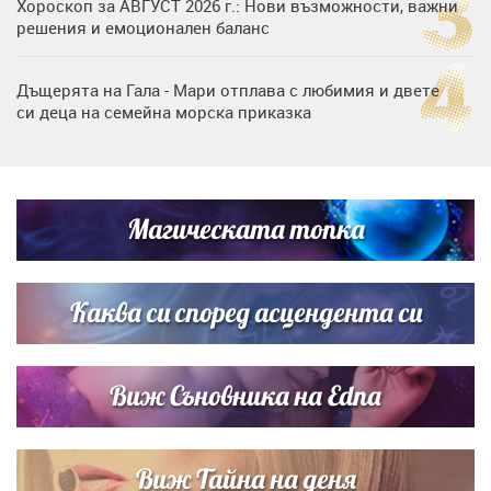
Хороскоп за АВГУСТ 2026 г.: Нови възможности, важни
решения и емоционален баланс
Дъщерята на Гала - Мари отплава с любимия и двете
си деца на семейна морска приказка
„Тук сме най-щастливи“: Радина Кърджилова и Пламен
Димов издадоха своето любимо място
Магическата топка
Дъщерята на Тодор Батков вдигна сватба, Стоичков и
Братя Аргирови я изненадаха с песен
Каква си според асцендента си
Виж Съновника на Edna
Виж Тайна на деня