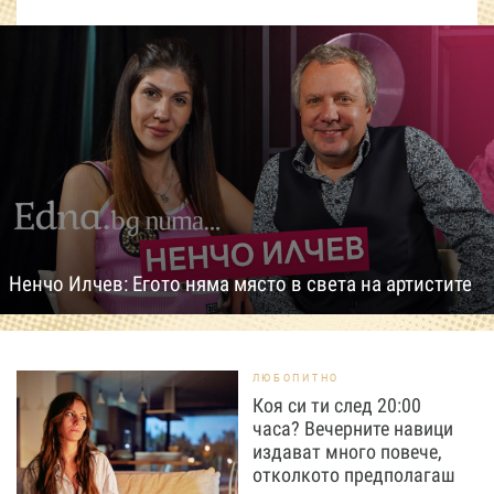
Ненчо Илчев: Егото няма място в света на артистите
ЛЮБОПИТНО
Коя си ти след 20:00
часа? Вечерните навици
издават много повече,
отколкото предполагаш