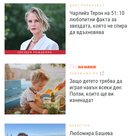
ДНЕС ПРАЗНУВАТ
Чарлийз Терон на 51: 10
любопитни факта за
звездата, която не спира
да вдъхновява
ЗВЕЗДЕН РОЖДЕНИК
OHNAMAMA.BG
Защо детето трябва да
играе навън всеки ден:
Ползи, които ще ви
изненадат
ИЗВЕСТНИ
Любомира Башева