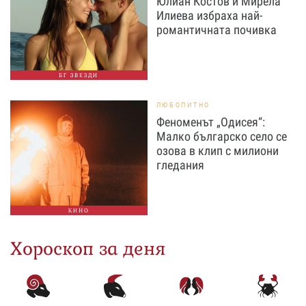
Юлиан Костов и Мирела
Илиева избраха най-
романтичната почивка
БГ ЗВЕЗДИ
ЛЮБОПИТНО
Феноменът „Одисея“:
Малко българско село се
озова в клип с милиони
гледания
КИНО
Хороскоп за деня