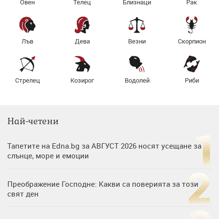
Овен
Телец
Близнаци
Рак
Лъв
Дева
Везни
Скорпион
Стрелец
Козирог
Водолей
Риби
Най-четени
Тапетите на Edna.bg за АВГУСТ 2026 носят усещане за
слънце, море и емоции
Преображение Господне: Какви са поверията за този
свят ден