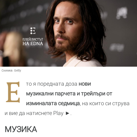
Снимка:
Getty
Е
то я поредната доза
нови
музикални парчета и трейлъри от
изминалата седмица
, на които си струва
и вие да натиснете
Play ►.
МУЗИКА