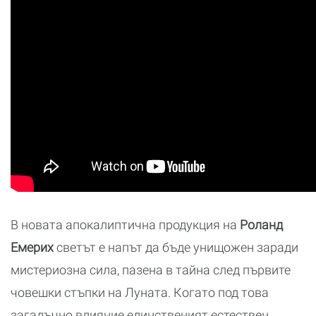
В новата апокалиптична продукция на
Роланд
Емерих
светът е напът да бъде унищожен заради
мистериозна сила, пазена в тайна след първите
човешки стъпки на Луната. Когато под това
загадъчно влияние единственият естествен