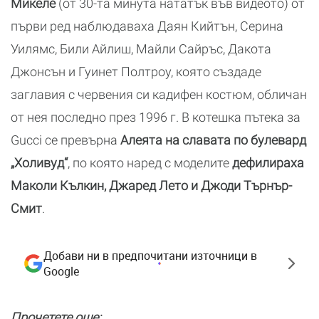
Микеле
(от 30-та минута нататък във видеото) от
първи ред наблюдаваха Даян Кийтън, Серина
Уилямс, Били Айлиш, Майли Сайръс, Дакота
Джонсън и Гуинет Полтроу, която създаде
заглавия с червения си кадифен костюм, обличан
от нея последно през 1996 г. В котешка пътека за
Gucci се превърна
Алеята на славата по булевард
„Холивуд“
, по която наред с моделите
дефилираха
Маколи Кълкин, Джаред Лето и Джоди Търнър-
Смит
.
Добави ни в предпочитани източници в
Google
Прочетете още: