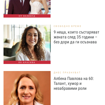
ОТ ХОЛИВУД
СВОБОДНО ВРЕМЕ
9 неща, които състаряват
жената след 35 години –
без дори да ги осъзнава
ПО-КРАСИВА
ДНЕС ПРАЗНУВАТ
Албена Павлова на 60:
Талант, хумор и
незабравими роли