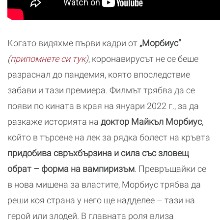
Когато видяхме първи кадри от
„Морбиус“
(
припомнете си тук
)
, коронавирусът не се беше
разраснал до пандемия, която впоследствие
забави и тази премиера. Филмът трябва да се
появи по кината в края на януари 2022 г., за да
разкаже историята на
доктор Майкъл Морбиус
,
който в търсене на лек за рядка болест на кръвта
придобива свръхбързина и сила със зловещ
обрат – форма на вампиризъм
. Превръщайки се
в нова мишена за властите, Морбиус трябва да
реши коя страна у него ще надделее – тази на
герой или злодей. В главната роля влиза