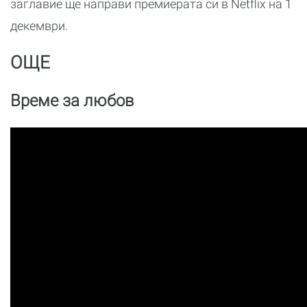
заглавие ще направи премиерата си в Netflix на 1
декември.
ОЩЕ
Време за любов