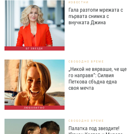
ИЗВЕСТНИ
Гала разтопи мрежата с
първата снимка с
внучката Джина
БГ ЗВЕЗДИ
СВОБОДНО ВРЕМЕ
„Никой не вярваше, че ще
го направя“: Силвия
Петкова сбъдна една
своя мечта
ЛЮБОПИТНО
СВОБОДНО ВРЕМЕ
Палатка под звездите!