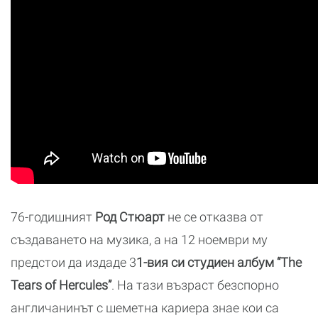
76-годишният
Род Стюарт
не се отказва от
създаването на музика, а на 12 ноември му
предстои да издаде 3
1-вия си студиен албум “The
Tears of Hercules”
. На тази възраст безспорно
англичанинът с шеметна кариера знае кои са