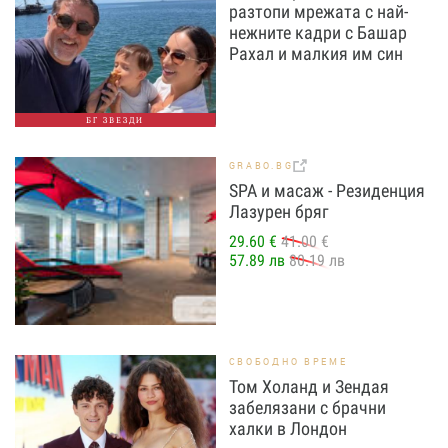
разтопи мрежата с най-
нежните кадри с Башар
Рахал и малкия им син
БГ ЗВЕЗДИ
GRABO.BG
SPA и масаж - Резиденция
Лазурен бряг
29.60 €
41.00 €
57.89 лв
80.19 лв
СВОБОДНО ВРЕМЕ
Том Холанд и Зендая
забелязани с брачни
халки в Лондон