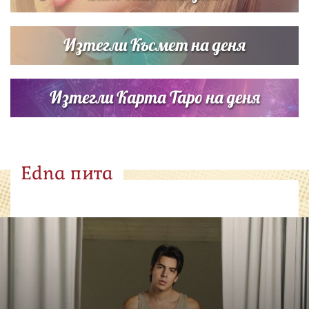
Изтегли Късмет на деня
Изтегли Карта Таро на деня
Edna пита