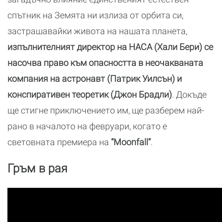
спътник на Земята ни излиза от орбита си,
застрашавайки живота на нашата планета,
изпълнителният директор на НАСА (Хали Бери) се
насочва право към опасността в неочакваната
компания на астронавт (Патрик Уилсън) и
конспиративен теоретик (Джон Брадли)
. Докъде
ще стигне приключението им, ще разберем най-
рано в началото на февруари, когато е
световната премиера на
“Moonfall”
.
Гръм в рая