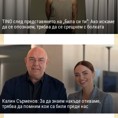
TINO след представянето на „Била си ти“: Ако искаме
да се опознаем, трябва да се срещнем с болката
Калин Сърменов: За да знаем накъде отиваме,
трябва да помним кои са били преди нас