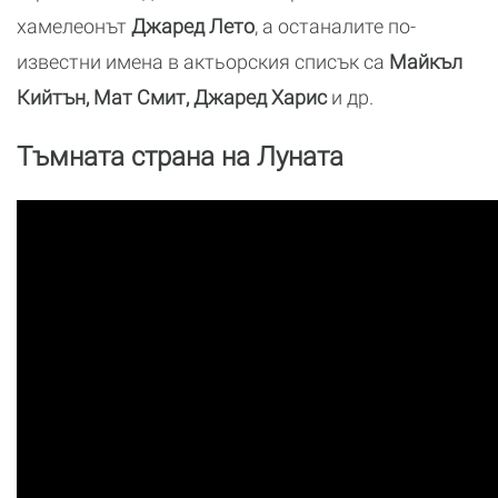
хамелеонът
Джаред Лето
, а останалите по-
известни имена в актьорския списък са
Майкъл
Кийтън, Мат Смит, Джаред Харис
и др.
Тъмната страна на Луната