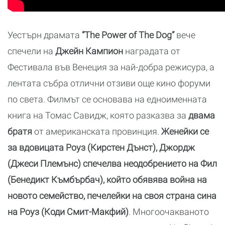
Уестърн драмата
“The Power of The Dog”
вече
спечели на
Джейн Кампион
наградата от
Фестивала във Венеция за най-добра режисура, а
лентата събра отлични отзиви още кино форуми
по света. Филмът се основава на едноименната
книга на Томас Савидж, която разказва за
двама
братя
от американската провинция.
Женейки се
за вдовицата Роуз (Кирстен Дънст), Джордж
(Джеси Племънс) спечелва неодобрението на Фил
(Бенедикт Къмбърбач), който обявява война на
новото семейство, печелейки на своя страна сина
на Роуз (Коди Смит-Макфий)
. Многоочакваното