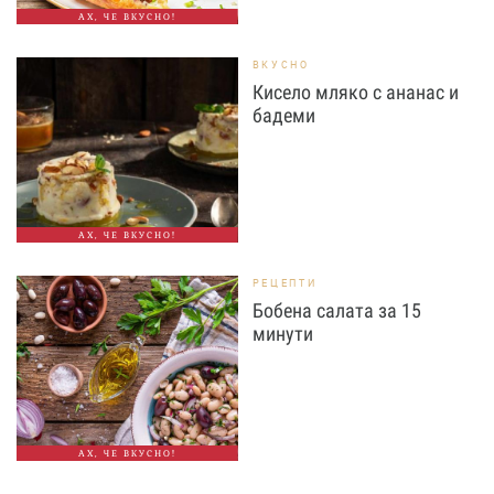
АХ, ЧЕ ВКУСНО!
ВКУСНО
Кисело мляко с ананас и
бадеми
АХ, ЧЕ ВКУСНО!
РЕЦЕПТИ
Бобена салата за 15
минути
АХ, ЧЕ ВКУСНО!