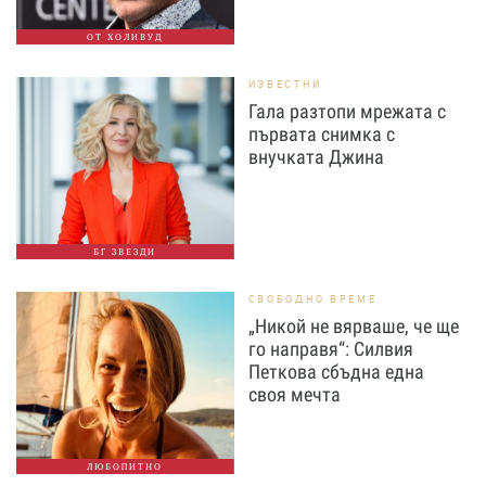
ОТ ХОЛИВУД
ИЗВЕСТНИ
Гала разтопи мрежата с
първата снимка с
внучката Джина
БГ ЗВЕЗДИ
СВОБОДНО ВРЕМЕ
„Никой не вярваше, че ще
го направя“: Силвия
Петкова сбъдна една
своя мечта
ЛЮБОПИТНО