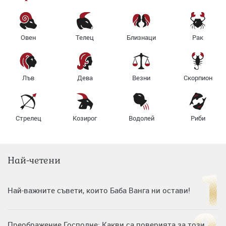
Овен
Телец
Близнаци
Рак
Лъв
Дева
Везни
Скорпион
Стрелец
Козирог
Водолей
Риби
Най-четени
Най-важните съвети, които Баба Ванга ни остави!
Преображение Господне: Какви са поверията за този