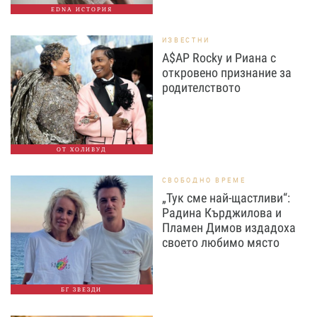
EDNA ИСТОРИЯ
ИЗВЕСТНИ
A$AP Rocky и Риана с
откровено признание за
родителството
ОТ ХОЛИВУД
СВОБОДНО ВРЕМЕ
„Тук сме най-щастливи“:
Радина Кърджилова и
Пламен Димов издадоха
своето любимо място
БГ ЗВЕЗДИ