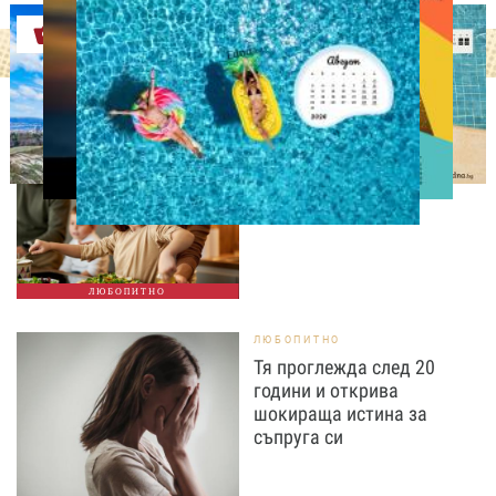
Оферти
ЛЮБОПИТНО
Тайната на добрата
вечеря не се крие в
сложната рецепта
ЛЮБОПИТНО
ЛЮБОПИТНО
Тя проглежда след 20
години и открива
шокираща истина за
съпруга си