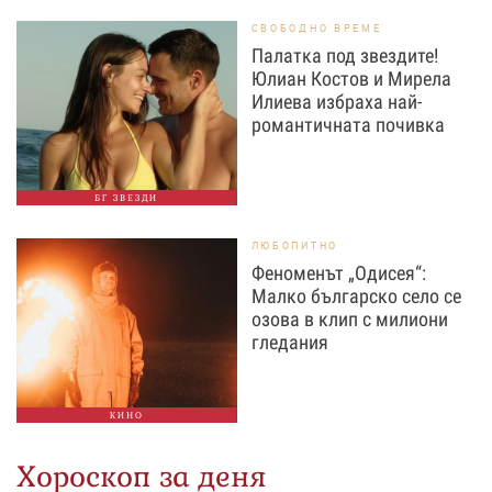
СВОБОДНО ВРЕМЕ
Палатка под звездите!
Юлиан Костов и Мирела
Илиева избраха най-
романтичната почивка
БГ ЗВЕЗДИ
ЛЮБОПИТНО
Феноменът „Одисея“:
Малко българско село се
озова в клип с милиони
гледания
КИНО
Хороскоп за деня