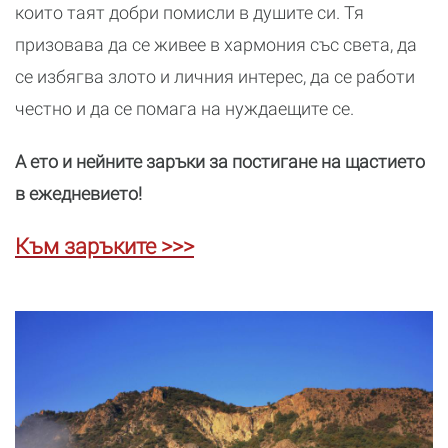
които таят добри помисли в душите си. Тя
призовава да се живее в хармония със света, да
се избягва злото и личния интерес, да се работи
честно и да се помага на нуждаещите се.
А ето и нейните заръки за постигане на щастието
в ежедневието!
Към заръките >>>