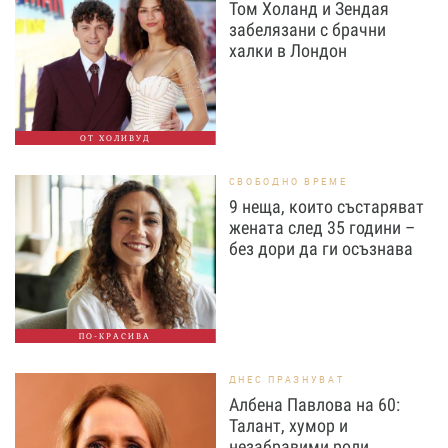
Том Холанд и Зендая
забелязани с брачни
халки в Лондон
ОТ ХОЛИВУД
СВОБОДНО ВРЕМЕ
9 неща, които състаряват
жената след 35 години –
без дори да ги осъзнава
ПО-КРАСИВА
ДНЕС ПРАЗНУВАТ
Албена Павлова на 60:
Талант, хумор и
незабравими роли