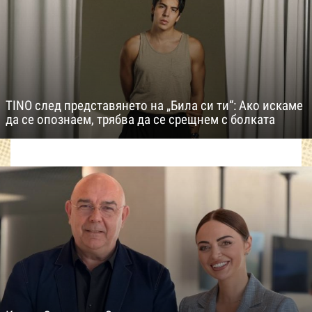
TINO след представянето на „Била си ти“: Ако искаме
да се опознаем, трябва да се срещнем с болката