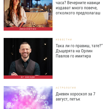
часа? Вечерните навици
издават много повече,
отколкото предполагаш
ЛЮБОПИТНО
ИЗВЕСТНИ
Така ли го правиш, тате?“
Дъщерята на Орлин
Павлов го имитира
БГ ЗВЕЗДИ
АСТРОЛОГИЯ
Дневен хороскоп за 7
август, петък