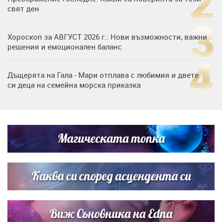
свят ден
Хороскоп за АВГУСТ 2026 г.: Нови възможности, важни
решения и емоционален баланс
Дъщерята на Гала - Мари отплава с любимия и двете
си деца на семейна морска приказка
„Тук сме най-щастливи“: Радина Кърджилова и Пламен
Димов издадоха своето любимо място
Магическата топка
Дъщерята на Тодор Батков вдигна сватба, Стоичков и
Братя Аргирови я изненадаха с песен
Каква си според асцендента си
Виж Съновника на Edna