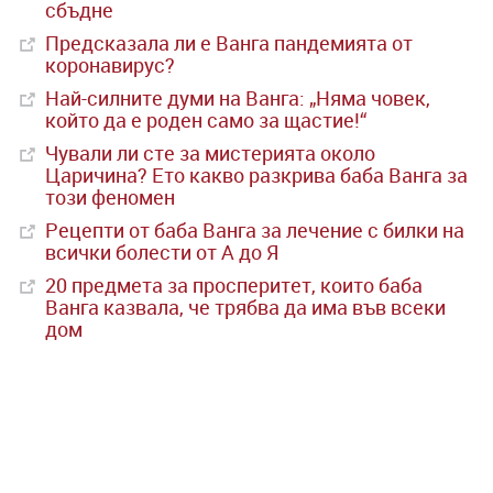
сбъдне
Предсказала ли е Ванга пандемията от
коронавирус?
Най-силните думи на Ванга: „Няма човек,
който да е роден само за щастие!“
Чували ли сте за мистерията около
Царичина? Ето какво разкрива баба Ванга за
този феномен
Рецепти от баба Ванга за лечение с билки на
всички болести от А до Я
20 предмета за просперитет, които баба
Ванга казвала, че трябва да има във всеки
дом