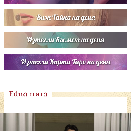
Виж Тайна на деня
Изтегли Късмет на деня
Изтегли Карта Таро на деня
Edna пита