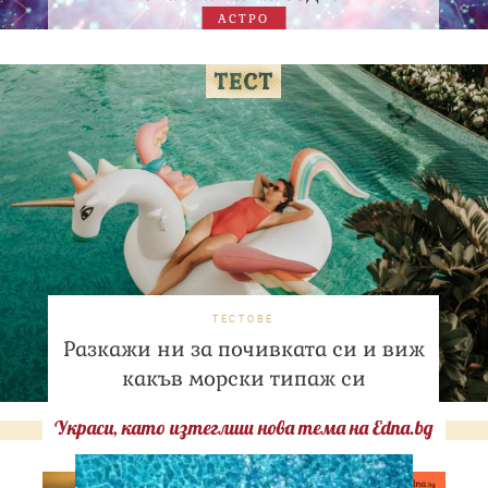
АСТРО
ТЕСТОВЕ
Разкажи ни за почивката си и виж
какъв морски типаж си
Украси, като изтеглиш нова тема на Edna.bg