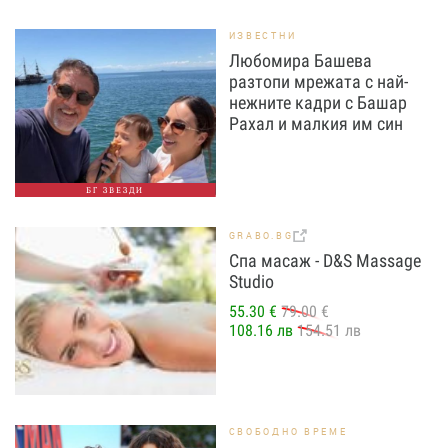
ИЗВЕСТНИ
Любомира Башева
разтопи мрежата с най-
нежните кадри с Башар
Рахал и малкия им син
БГ ЗВЕЗДИ
GRABO.BG
Спа масаж - D&S Massage
Studio
55.30 €
79.00 €
108.16 лв
154.51 лв
СВОБОДНО ВРЕМЕ