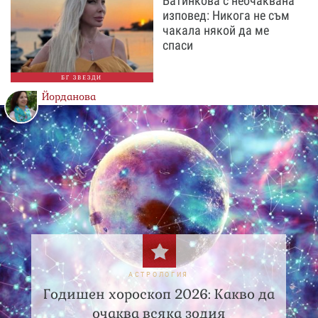
Батинкова с неочаквана
изповед: Никога не съм
чакала някой да ме
спаси
БГ ЗВЕЗДИ
Йорданова
АСТРОЛОГИЯ
Годишен хороскоп 2026: Какво да
очаква всяка зодия