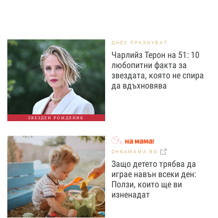
ДНЕС ПРАЗНУВАТ
Чарлийз Терон на 51: 10
любопитни факта за
звездата, която не спира
да вдъхновява
ЗВЕЗДЕН РОЖДЕНИК
OHNAMAMA.BG
Защо детето трябва да
играе навън всеки ден:
Ползи, които ще ви
изненадат