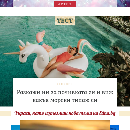
АСТРО
ТЕСТОВЕ
Разкажи ни за почивката си и виж
какъв морски типаж си
Украси, като изтеглиш нова тема на Edna.bg