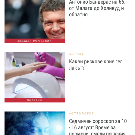
Антонио Бандерас на 66:
от Малага до Холивуд и
обратно
ЗВЕЗДЕН РОЖДЕНИК
ЗДРАВЕ
Какви рискове крие гел
лакът?
ПОЛЕЗНО
АСТРОЛОГИЯ
Седмичен хороскоп за 10
- 16 август: Време за
промени, смели решения