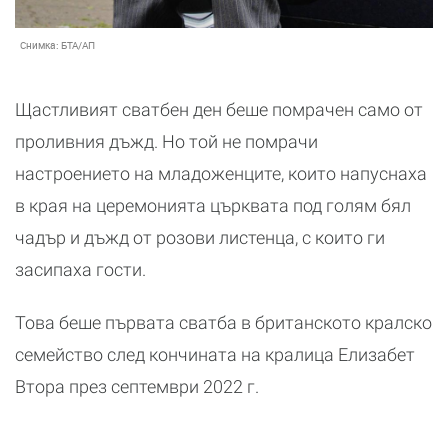
Снимка:
БТА/АП
Щастливият сватбен ден беше помрачен само от
проливния дъжд. Но той не помрачи
настроението на младоженците, които напуснаха
в края на церемонията църквата под голям бял
чадър и дъжд от розови листенца, с които ги
засипаха гости.
Това беше първата сватба в британското кралско
семейство след кончината на кралица Елизабет
Втора през септември 2022 г.