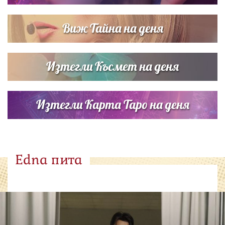
Виж Тайна на деня
Изтегли Късмет на деня
Изтегли Карта Таро на деня
Edna пита