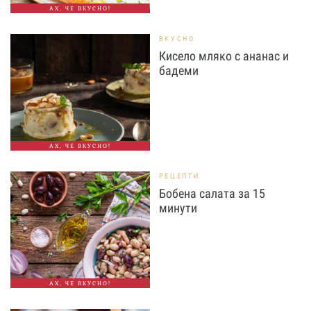
АХ, ЧЕ ВКУСНО!
ВКУСНО
Кисело мляко с ананас и
бадеми
АХ, ЧЕ ВКУСНО!
РЕЦЕПТИ
Бобена салата за 15
минути
АХ, ЧЕ ВКУСНО!