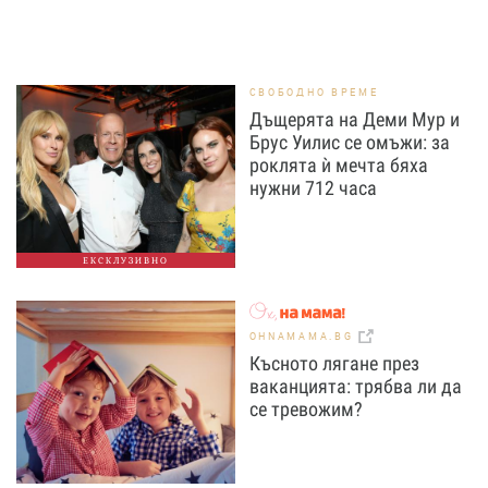
СВОБОДНО ВРЕМЕ
Дъщерята на Деми Мур и
Брус Уилис се омъжи: за
роклята ѝ мечта бяха
нужни 712 часа
ЕКСКЛУЗИВНО
OHNAMAMA.BG
Късното лягане през
ваканцията: трябва ли да
се тревожим?