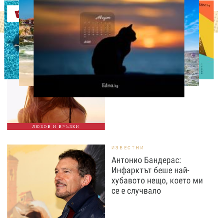
Оферти
ОТ МЕН ЗА МЕН
Не е нужно да заслужиш
любовта: 8 напомняния
за всяка жена
ЛЮБОВ И ВРЪЗКИ
ИЗВЕСТНИ
Антонио Бандерас:
Инфарктът беше най-
хубавото нещо, което ми
се е случвало