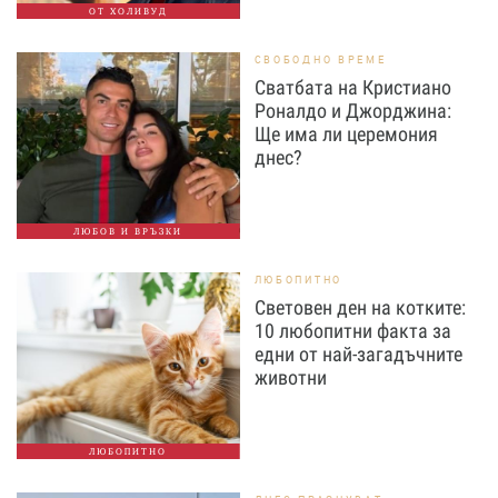
ОТ ХОЛИВУД
СВОБОДНО ВРЕМЕ
Сватбата на Кристиано
Роналдо и Джорджина:
Ще има ли церемония
днес?
ЛЮБОВ И ВРЪЗКИ
ЛЮБОПИТНО
Световен ден на котките:
10 любопитни факта за
едни от най-загадъчните
животни
ЛЮБОПИТНО