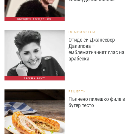
ЗВЕЗДЕН РОЖДЕНИК
IN MEMORIAM
Отиде си Джансевер
Далипова –
емблематичният глас на
арабеска
ТЪЖНА ВЕСТ
РЕЦЕПТИ
Пълнено пилешко филе в
бутер тесто