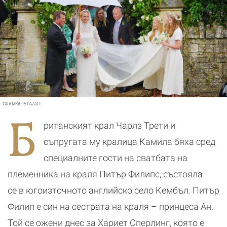
Снимка:
БТА/АП
Б
ританският крал Чарлз Трети и
съпругата му кралица Камила бяха сред
специалните гости на сватбата на
племенника на краля Питър Филипс, състояла
се в югоизточното английско село Кембъл. Питър
Филип е син на сестрата на краля – принцеса Ан.
Той се ожени днес за Хариет Сперлинг, която е