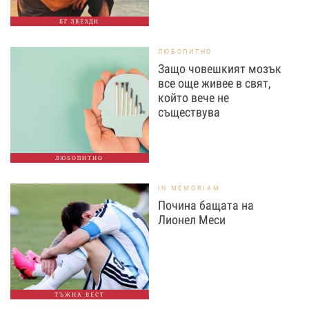
БГ ЗВЕЗДИ
ЛЮБОПИТНО
Защо човешкият мозък
все още живее в свят,
който вече не
съществува
ЛЮБОПИТНО
IN MEMORIAM
Почина бащата на
Лионел Меси
ТЪЖНА ВЕСТ