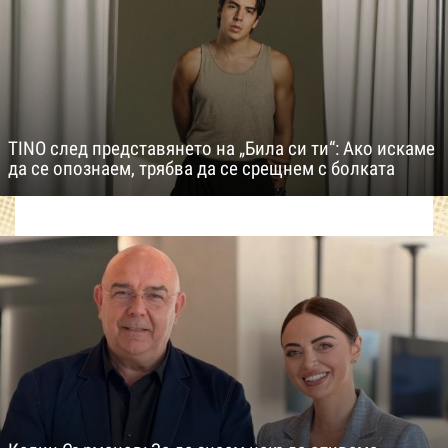
TINO след представянето на „Била си ти“: Ако искаме
да се опознаем, трябва да се срещнем с болката