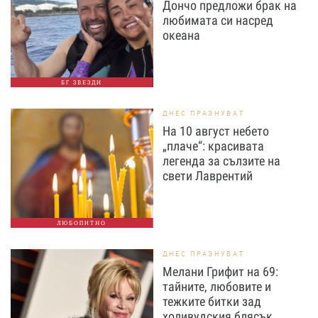
Дончо предложи брак на
любимата си насред
океана
БГ ЗВЕЗДИ
ДНЕС ПРАЗНУВАТ
На 10 август небето
„плаче“: красивата
легенда за сълзите на
свети Лаврентий
ЛЮБОПИТНО
ДНЕС ПРАЗНУВАТ
Мелани Грифит на 69:
тайните, любовите и
тежките битки зад
холивудския блясък