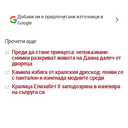
Добави ни в предпочитани източници в
Google
Прочети още:
Преди да стане принцеса: непоказвани
снимки разкриват живота на Даяна далеч от
двореца
Камила избяга от кралския дрескод: появи се
с панталон и изненада модните среди
Кралица Елизабет II заподозряна в изневяра
на съпруга си