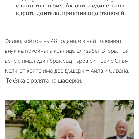
елегантна визия. Акцент е единствено
едрата дантела, прикриваща ръцете й.
Филип, който е на 48 години, е и най-големият
внук на покойната кралица Елизабет Втора. Той
вече е имал един брак зад гърба си, този с Отъм
Кели, от която има две дъщери – Айла и Савана.
Те бяха в ролята на шаферки.