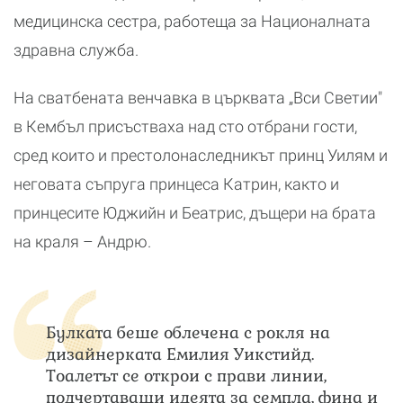
медицинска сестра, работеща за Националната
здравна служба.
На сватбената венчавка в църквата „Вси Светии"
в Кембъл присъстваха над сто отбрани гости,
сред които и престолонаследникът принц Уилям и
неговата съпруга принцеса Катрин, както и
принцесите Юджийн и Беатрис, дъщери на брата
на краля – Андрю.
Булката беше облечена с рокля на
дизайнерката Емилия Уикстийд.
Тоалетът се открои с прави линии,
подчертаващи идеята за семпла, фина и