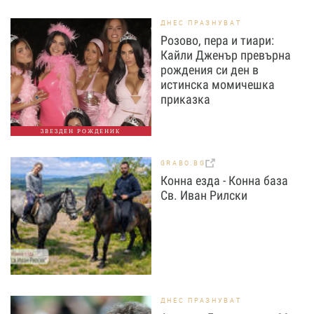
ДНЕС ПРАЗНУВАТ
Розово, пера и тиари:
Кайли Дженър превърна
рождения си ден в
истинска момичешка
приказка
ЗВЕЗДЕН РОЖДЕНИК
GRABO.BG
Конна езда - Конна база
Св. Иван Рилски
ДНЕС ПРАЗНУВАТ