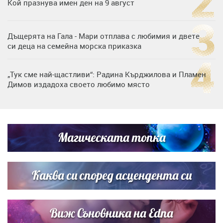
Кой празнува имен ден на 9 август
Дъщерята на Гала - Мари отплава с любимия и двете
си деца на семейна морска приказка
„Тук сме най-щастливи“: Радина Кърджилова и Пламен
Димов издадоха своето любимо място
Любомира Башева разтопи мрежата с най-нежните
кадри с Башар Рахал и малкия им син
Магическата топка
Дъщерята на Тодор Батков вдигна сватба, Стоичков и
Братя Аргирови я изненадаха с песен
Каква си според асцендента си
Виж Съновника на Edna