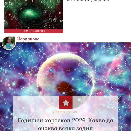
НУМЕРОЛОГИЯ
Йорданова
АСТРОЛОГИЯ
Годишен хороскоп 2026: Какво да
очаква всяка зодия