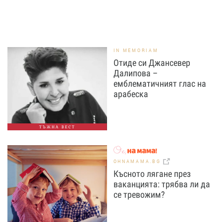
IN MEMORIAM
Отиде си Джансевер
Далипова –
емблематичният глас на
арабеска
ТЪЖНА ВЕСТ
OHNAMAMA.BG
Късното лягане през
ваканцията: трябва ли да
се тревожим?