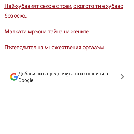
Най-хубавият секс е с този, с когото ти е хубаво
без секс...
Малката мръсна тайна на жените
Пътеводител на множествения оргазъм
Добави ни в предпочитани източници в
Google