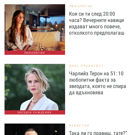
ЛЮБОПИТНО
Коя си ти след 20:00
часа? Вечерните навици
издават много повече,
отколкото предполагаш
ЛЮБОПИТНО
ДНЕС ПРАЗНУВАТ
Чарлийз Терон на 51: 10
любопитни факта за
звездата, която не спира
да вдъхновява
ЗВЕЗДЕН РОЖДЕНИК
ИЗВЕСТНИ
Така ли го правиш, тате?“