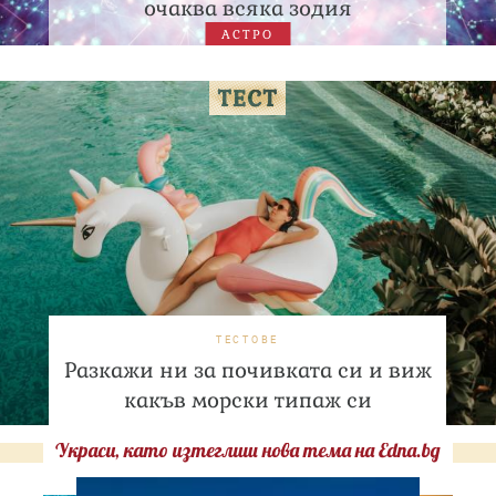
очаква всяка зодия
АСТРО
ТЕСТОВЕ
Разкажи ни за почивката си и виж
какъв морски типаж си
Украси, като изтеглиш нова тема на Edna.bg