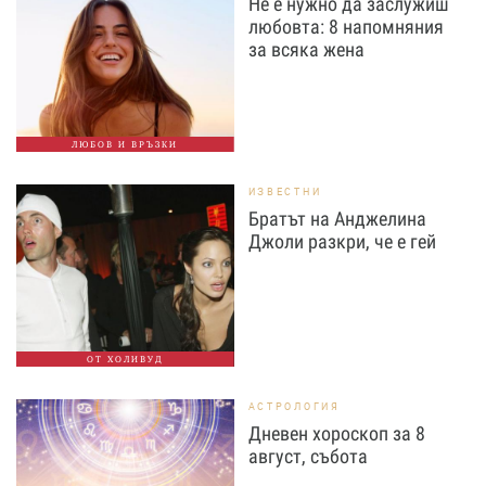
Не е нужно да заслужиш
любовта: 8 напомняния
за всяка жена
ЛЮБОВ И ВРЪЗКИ
ИЗВЕСТНИ
Братът на Анджелина
Джоли разкри, че е гей
ОТ ХОЛИВУД
АСТРОЛОГИЯ
Дневен хороскоп за 8
август, събота