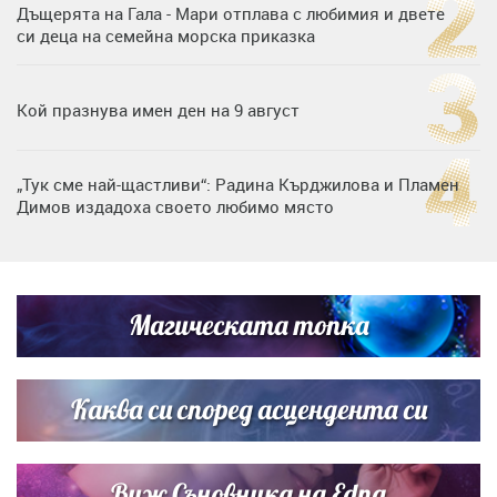
Дъщерята на Гала - Мари отплава с любимия и двете
си деца на семейна морска приказка
Кой празнува имен ден на 9 август
„Тук сме най-щастливи“: Радина Кърджилова и Пламен
Димов издадоха своето любимо място
Дъщерята на Тодор Батков вдигна сватба, Стоичков и
Братя Аргирови я изненадаха с песен
Магическата топка
Дневен хороскоп за 6 август, четвъртък
Каква си според асцендента си
Виж Съновника на Edna