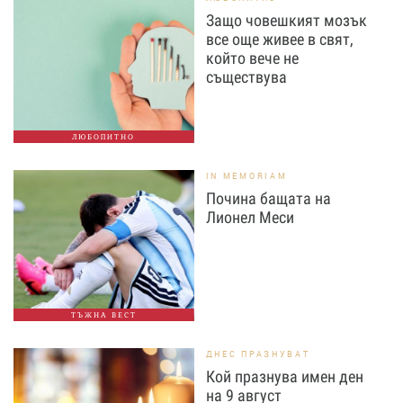
Защо човешкият мозък
все още живее в свят,
който вече не
съществува
ЛЮБОПИТНО
IN MEMORIAM
Почина бащата на
Лионел Меси
ТЪЖНА ВЕСТ
ДНЕС ПРАЗНУВАТ
Кой празнува имен ден
на 9 август