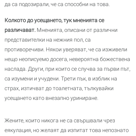
да са подозирали, че са способни на това.
Колкото до усещането, тук мненията се
различават.
Мненията, описани от различни
представителки на нежния пол, са
противоречиви. Някои уверяват, че са изживели
нещо неописуемо досега, невероятна божествена
наслада. Други, при които се случва за първи път,
са изумени и учудени. Трети пък, в изблик на
страх, изтичват до тоалетната, тълкувайки
усещането като внезапно уриниране.
Жените, които никога не са свършвали чрез
еякулация, но желаят да изпитат това непознато