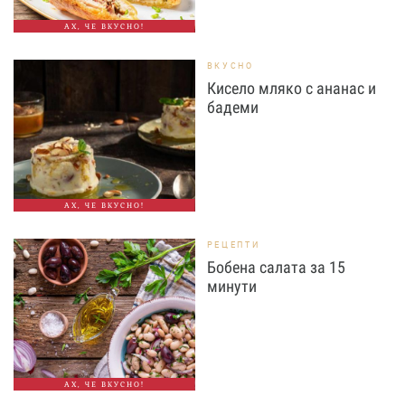
АХ, ЧЕ ВКУСНО!
ВКУСНО
Кисело мляко с ананас и
бадеми
АХ, ЧЕ ВКУСНО!
РЕЦЕПТИ
Бобена салата за 15
минути
АХ, ЧЕ ВКУСНО!