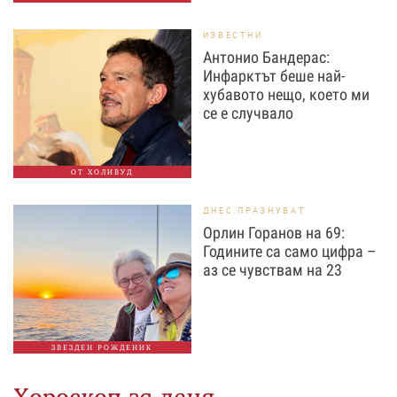
ИЗВЕСТНИ
Антонио Бандерас:
Инфарктът беше най-
хубавото нещо, което ми
се е случвало
ОТ ХОЛИВУД
ДНЕС ПРАЗНУВАТ
Орлин Горанов на 69:
Годините са само цифра –
аз се чувствам на 23
ЗВЕЗДЕН РОЖДЕНИК