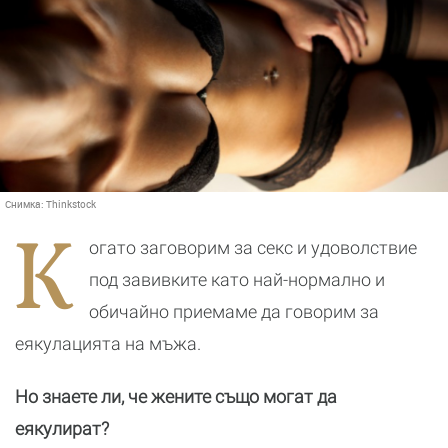
Снимка:
Thinkstock
К
огато заговорим за секс и удоволствие
под завивките като най-нормално и
обичайно приемаме да говорим за
еякулацията на мъжа.
Но знаете ли, че жените също могат да
еякулират?