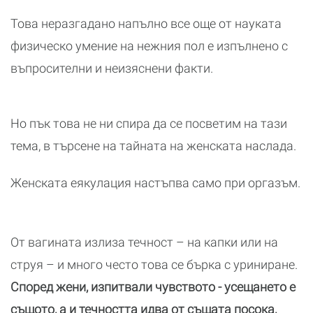
Това неразгадано напълно все още от науката
физическо умение на нежния пол е изпълнено с
въпросителни и неизяснени факти.
Но пък това не ни спира да се посветим на тази
тема, в търсене на тайната на женската наслада.
Женската еякулация настъпва само при оргазъм.
От вагината излиза течност – на капки или на
струя – и много често това се бърка с уриниране.
Според жени, изпитвали чувството - усещането е
същото, а и течността идва от същата посока,