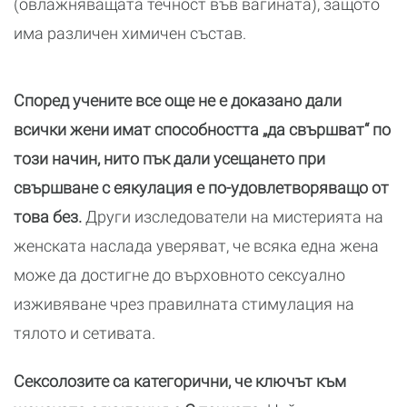
(овлажняващата течност във вагината), защото
има различен химичен състав.
Според учените все още не е доказано дали
всички жени имат способността „да свършват“ по
този начин, нито пък дали усещането при
свършване с еякулация е по-удовлетворяващо от
това без.
Други изследователи на мистерията на
женската наслада уверяват, че всяка една жена
може да достигне до върховното сексуално
изживяване чрез правилната стимулация на
тялото и сетивата.
Сексолозите са категорични, че ключът към