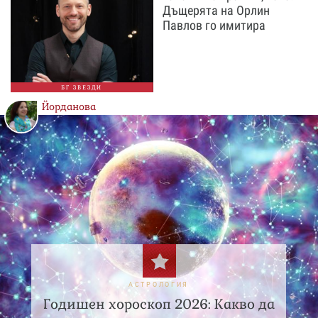
Дъщерята на Орлин
Павлов го имитира
БГ ЗВЕЗДИ
Йорданова
АСТРОЛОГИЯ
Годишен хороскоп 2026: Какво да