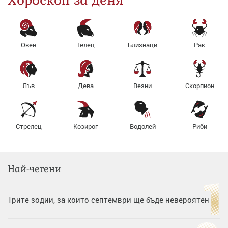
Хороскоп за деня
Овен
Телец
Близнаци
Рак
Лъв
Дева
Везни
Скорпион
Стрелец
Козирог
Водолей
Риби
Най-четени
Трите зодии, за които септември ще бъде невероятен