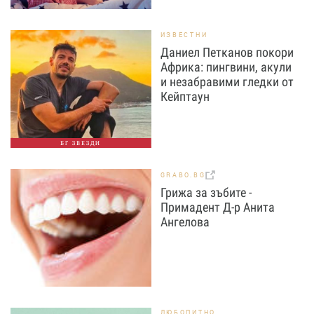
ИЗВЕСТНИ
Даниел Петканов покори
Африка: пингвини, акули
и незабравими гледки от
Кейптаун
БГ ЗВЕЗДИ
GRABO.BG
Грижа за зъбите -
Примадент Д-р Анита
Ангелова
ЛЮБОПИТНО