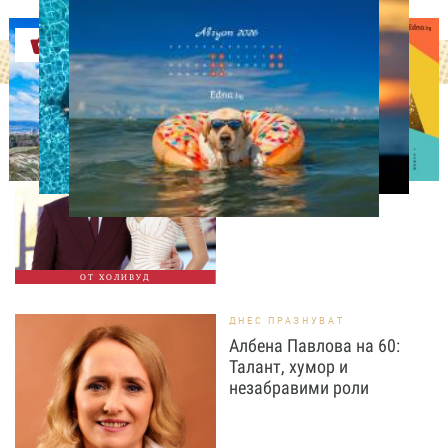
Оферти
СВОБОДНО ВРЕМЕ
Том Холанд и Зендая
забелязани с брачни
халки в Лондон
ОТ ХОЛИВУД
ДНЕС ПРАЗНУВАТ
Албена Павлова на 60:
Талант, хумор и
незабравими роли