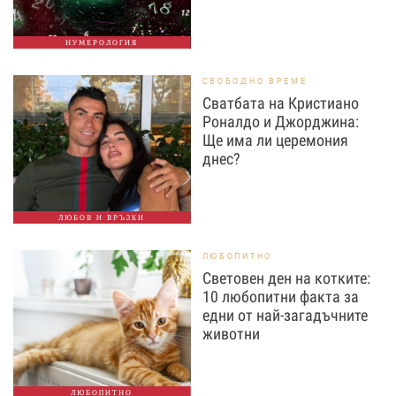
НУМЕРОЛОГИЯ
СВОБОДНО ВРЕМЕ
Сватбата на Кристиано
Роналдо и Джорджина:
Ще има ли церемония
днес?
ЛЮБОВ И ВРЪЗКИ
ЛЮБОПИТНО
Световен ден на котките:
10 любопитни факта за
едни от най-загадъчните
животни
ЛЮБОПИТНО