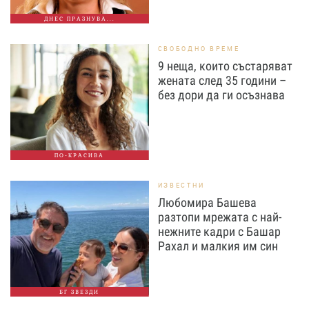
ДНЕС ПРАЗНУВА...
СВОБОДНО ВРЕМЕ
9 неща, които състаряват
жената след 35 години –
без дори да ги осъзнава
ПО-КРАСИВА
ИЗВЕСТНИ
Любомира Башева
разтопи мрежата с най-
нежните кадри с Башар
Рахал и малкия им син
БГ ЗВЕЗДИ