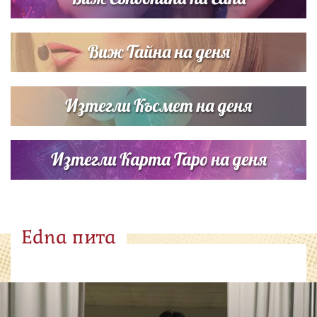
Виж Тайна на деня
Изтегли Късмет на деня
Изтегли Карта Таро на деня
Edna пита