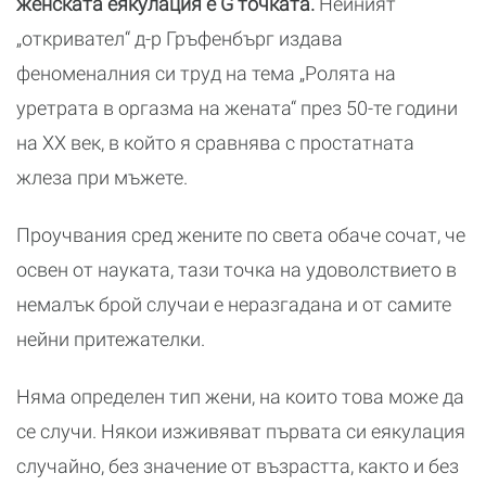
женската еякулация е G точката.
Нейният
„откривател“ д-р Гръфенбърг издава
феноменалния си труд на тема „Ролята на
уретрата в оргазма на жената“ през 50-те години
на XX век, в който я сравнява с простатната
жлеза при мъжете.
Проучвания сред жените по света обаче сочат, че
освен от науката, тази точка на удоволствието в
немалък брой случаи е неразгадана и от самите
нейни притежателки.
Няма определен тип жени, на които това може да
се случи. Някои изживяват първата си еякулация
случайно, без значение от възрастта, както и без