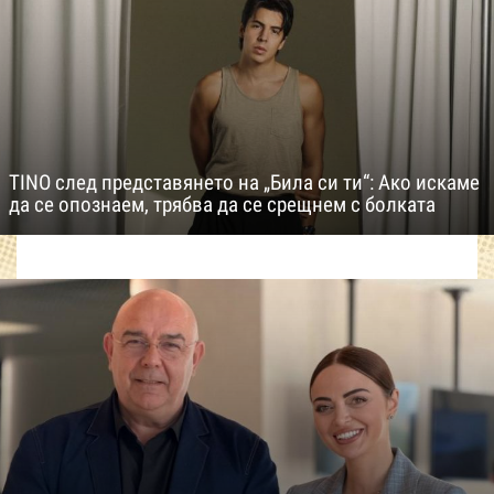
TINO след представянето на „Била си ти“: Ако искаме
да се опознаем, трябва да се срещнем с болката