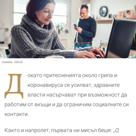
Снимка:
iStock
Д
окато притесненията около грипа и
коронавируса се усилват, здравните
власти насърчават при възможност да
работим от вкъщи и да ограничим социалните си
контакти.
Както и напролет, първата ни мисъл беше:
„О,