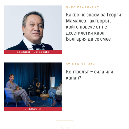
ДНЕС ПРАЗНУВАТ
Какво не знаем за Георги
Мамалев - актьорът,
който повече от пет
десетилетия кара
България да се смее
ЗВЕЗДЕН РОЖДЕНИК
ОТ МЕН ЗА МЕН
Контролът – сила или
капан?
ПСИХОЛОГИЯ