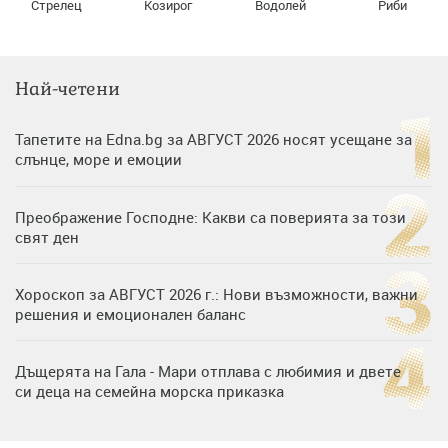
Стрелец
Козирог
Водолей
Риби
Най-четени
Тапетите на Edna.bg за АВГУСТ 2026 носят усещане за
слънце, море и емоции
Преображение Господне: Какви са поверията за този
свят ден
Хороскоп за АВГУСТ 2026 г.: Нови възможности, важни
решения и емоционален баланс
Дъщерята на Гала - Мари отплава с любимия и двете
си деца на семейна морска приказка
Дъщерята на Тодор Батков вдигна сватба, Стоичков и