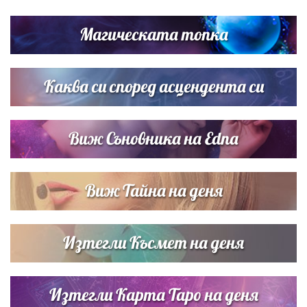
Братя Аргирови я изненадаха с песен
Магическата топка
Дневен хороскоп за 6 август, четвъртък
Каква си според асцендента си
Виж Съновника на Edna
Виж Тайна на деня
Изтегли Късмет на деня
Изтегли Карта Таро на деня