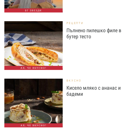
БГ ЗВЕЗДИ
РЕЦЕПТИ
Пълнено пилешко филе в
бутер тесто
АХ, ЧЕ ВКУСНО!
ВКУСНО
Кисело мляко с ананас и
бадеми
АХ, ЧЕ ВКУСНО!