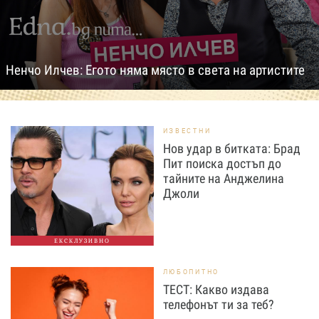
Ненчо Илчев: Егото няма място в света на артистите
ИЗВЕСТНИ
Нов удар в битката: Брад
Пит поиска достъп до
тайните на Анджелина
Джоли
ЕКСКЛУЗИВНО
ЛЮБОПИТНО
ТЕСТ: Какво издава
телефонът ти за теб?