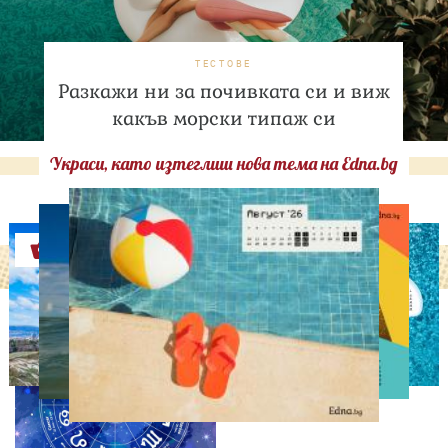
ТЕСТОВЕ
Разкажи ни за почивката си и виж
какъв морски типаж си
Украси, като изтеглиш нова тема на Edna.bg
Оферти
АСТРОЛОГИЯ
Дневен хороскоп за 6
август, четвъртък