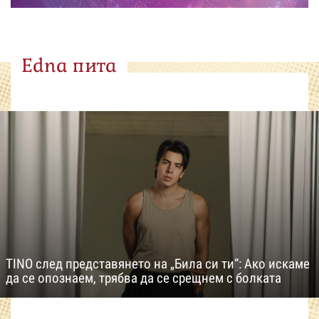
Edna пита
TINO след представянето на „Била си ти“: Ако искаме
да се опознаем, трябва да се срещнем с болката