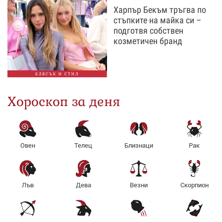
Харпър Бекъм тръгва по
стъпките на майка си –
подготвя собствен
козметичен бранд
БЛЯСЪК И СТИЛ
Хороскоп за деня
Овен
Телец
Близнаци
Рак
Лъв
Дева
Везни
Скорпион