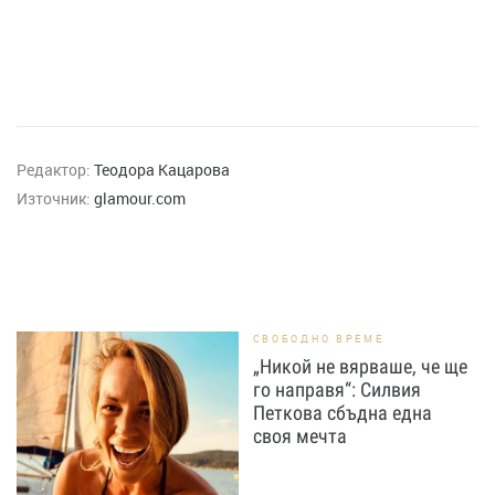
Редактор:
Теодора Кацарова
Източник:
glamour.com
СВОБОДНО ВРЕМЕ
„Никой не вярваше, че ще
го направя“: Силвия
Петкова сбъдна една
своя мечта