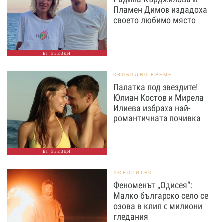
Пламен Димов издадоха
своето любимо място
БГ ЗВЕЗДИ
СВОБОДНО ВРЕМЕ
Палатка под звездите!
Юлиан Костов и Мирела
Илиева избраха най-
романтичната почивка
БГ ЗВЕЗДИ
ЛЮБОПИТНО
Феноменът „Одисея“:
Малко българско село се
озова в клип с милиони
гледания