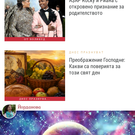
A$AP Rocky и Риана с
откровено признание за
родителството
ОТ ХОЛИВУД
ДНЕС ПРАЗНУВАТ
Преображение Господне:
Какви са поверията за
този свят ден
ДНЕС ПРАЗНУВА...
Йорданова