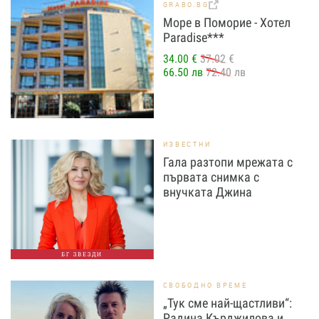
GRABO.BG
Море в Поморие - Хотел
Paradise***
34.00 €
37.02 €
66.50 лв
72.40 лв
ИЗВЕСТНИ
Гала разтопи мрежата с
първата снимка с
внучката Джина
БГ ЗВЕЗДИ
СВОБОДНО ВРЕМЕ
„Тук сме най-щастливи“:
Радина Кърджилова и