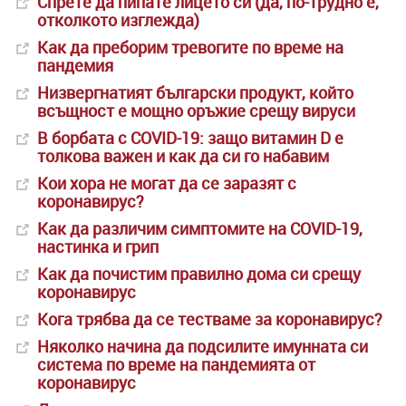
Спрете да пипате лицето си (да, по-трудно е,
отколкото изглежда)
Как да преборим тревогите по време на
пандемия
Низвергнатият български продукт, който
всъщност е мощно оръжие срещу вируси
В борбата с COVID-19: защо витамин D е
толкова важен и как да си го набавим
Кои хора не могат да се заразят с
коронавирус?
Как да различим симптомите на COVID-19,
настинка и грип
Как да почистим правилно дома си срещу
коронавирус
Кога трябва да се тестваме за коронавирус?
Няколко начина да подсилите имунната си
система по време на пандемията от
коронавирус