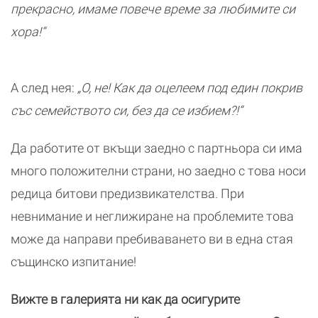
прекрасно, имаме повече време за любимите си
хора!“
А след нея:
„О, не! Как да оцелеем под един покрив
със семейството си, без да се избием?!“
Да работите от вкъщи заедно с партньора си има
много положителни страни, но заедно с това носи
редица битови предизвикателства. При
невнимание и неглижиране на проблемите това
може да направи пребиваването ви в една стая
същинско изпитание!
Вижте в галерията ни как да осигурите