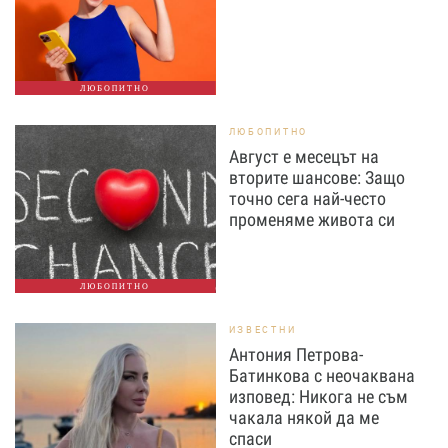
ЛЮБОПИТНО
ЛЮБОПИТНО
Август е месецът на
вторите шансове: Защо
точно сега най-често
променяме живота си
ЛЮБОПИТНО
ИЗВЕСТНИ
Антония Петрова-
Батинкова с неочаквана
изповед: Никога не съм
чакала някой да ме
спаси