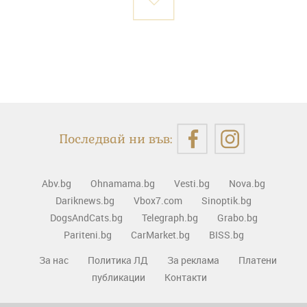
Последвай ни във:
Abv.bg
Ohnamama.bg
Vesti.bg
Nova.bg
Dariknews.bg
Vbox7.com
Sinoptik.bg
DogsAndCats.bg
Telegraph.bg
Grabo.bg
Pariteni.bg
CarMarket.bg
BISS.bg
За нас
Политика ЛД
За реклама
Платени
публикации
Контакти