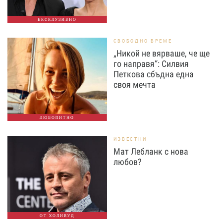
ЕКСКЛУЗИВНО
СВОБОДНО ВРЕМЕ
„Никой не вярваше, че ще
го направя“: Силвия
Петкова сбъдна една
своя мечта
ЛЮБОПИТНО
ИЗВЕСТНИ
Мат Лебланк с нова
любов?
ОТ ХОЛИВУД