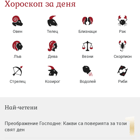
Хороскоп за деня
Овен
Телец
Близнаци
Рак
Лъв
Дева
Везни
Скорпион
Стрелец
Козирог
Водолей
Риби
Най-четени
Преображение Господне: Какви са поверията за този
свят ден