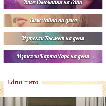
Виж Съновника на Edna
Виж Тайна на деня
Изтегли Късмет на деня
Изтегли Карта Таро на деня
Edna пита