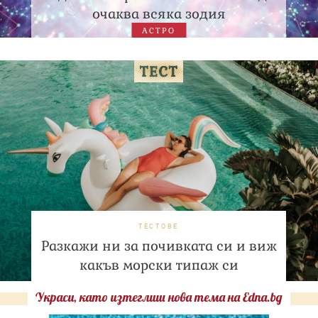
очаква всяка зодия
АСТРО
ТЕСТОВЕ
Разкажи ни за почивката си и виж
какъв морски типаж си
Украси, като изтеглиш нова тема на Edna.bg