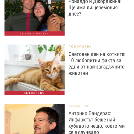
Роналдо и Джорджина:
Ще има ли церемония
днес?
ЛЮБОВ И ВРЪЗКИ
ЛЮБОПИТНО
Световен ден на котките:
10 любопитни факта за
едни от най-загадъчните
животни
ЛЮБОПИТНО
ИЗВЕСТНИ
Антонио Бандерас:
Инфарктът беше най-
хубавото нещо, което ми
се е случвало