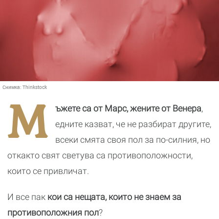
Снимка:
Thinkstock
М
ъжете са от Марс, жените от Венера
,
едните казват, че не разбират другите,
всеки смята своя пол за по-силния, но
откакто свят светува са противоположности,
които се привличат.
И все пак
кои са нещата, които не знаем за
противоположния пол
?