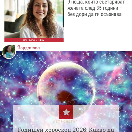
9 неща, които състаряват
жената след 35 години –
без дори да ги осъзнава
ПО-КРАСИВА
Йорданова
АСТРОЛОГИЯ
Годишен хороскоп 2026: Какво да