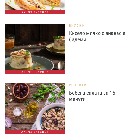
АХ, ЧЕ ВКУСНО!
ВКУСНО
Кисело мляко с ананас и
бадеми
АХ, ЧЕ ВКУСНО!
РЕЦЕПТИ
Бобена салата за 15
минути
АХ, ЧЕ ВКУСНО!