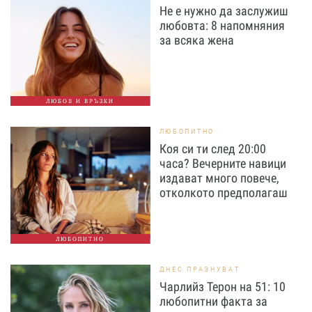
Не е нужно да заслужиш
любовта: 8 напомняния
за всяка жена
ЛЮБОВ И ВРЪЗКИ
ЛЮБОПИТНО
Коя си ти след 20:00
часа? Вечерните навици
издават много повече,
отколкото предполагаш
ЛЮБОПИТНО
ДНЕС ПРАЗНУВАТ
Чарлийз Терон на 51: 10
любопитни факта за