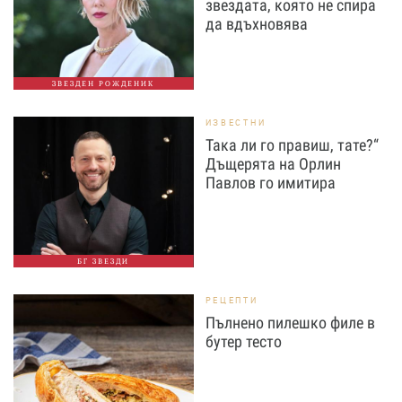
звездата, която не спира
да вдъхновява
ЗВЕЗДЕН РОЖДЕНИК
ИЗВЕСТНИ
Така ли го правиш, тате?“
Дъщерята на Орлин
Павлов го имитира
БГ ЗВЕЗДИ
РЕЦЕПТИ
Пълнено пилешко филе в
бутер тесто