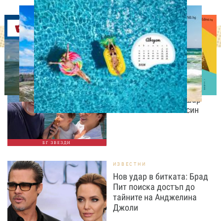
Оферти
ИЗВЕСТНИ
Любомира Башева
разтопи мрежата с най-
нежните кадри с Башар
Рахал и малкия им син
БГ ЗВЕЗДИ
ИЗВЕСТНИ
Нов удар в битката: Брад
Пит поиска достъп до
тайните на Анджелина
Джоли