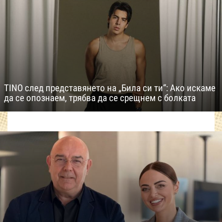
TINO след представянето на „Била си ти“: Ако искаме
да се опознаем, трябва да се срещнем с болката