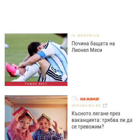
IN MEMORIAM
Почина бащата на
Лионел Меси
ТЪЖНА ВЕСТ
OHNAMAMA.BG
Късното лягане през
ваканцията: трябва ли да
се тревожим?