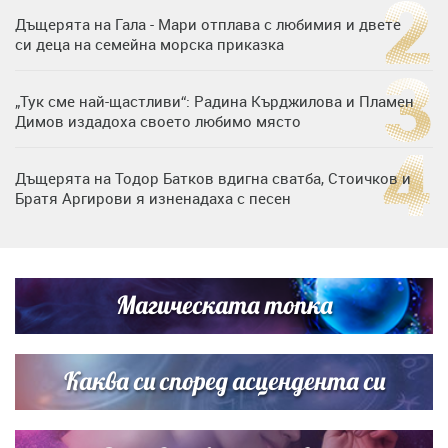
Дъщерята на Гала - Мари отплава с любимия и двете
си деца на семейна морска приказка
„Тук сме най-щастливи“: Радина Кърджилова и Пламен
Димов издадоха своето любимо място
Дъщерята на Тодор Батков вдигна сватба, Стоичков и
Братя Аргирови я изненадаха с песен
Дневен хороскоп за 6 август, четвъртък
Магическата топка
Списъкът е ясен: Джей Ло и Риана във ВИП гостите на
сватбата на Роналдо
Каква си според асцендента си