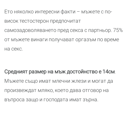
Ето няколко интересни факти – мъжете с по-
висок тестостерон предпочитат
самозадоволяването пред секса с партньор. 75%
от мъжете винаги получават оргазъм по време
на секс.
Средният размер на мъж достойнство е 14см
.
Мъжете също имат млечни жлези и могат да
произвеждат мляко, което дава отговор на
въпроса защо и господата имат зърна.