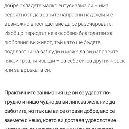
добре охладете малко ентусиазма си – има
вероятност да храните напразни надежди и е
възможно впоследствие да се разочаровате.
Изобщо периодът не е особено благодатен за
любовния ви живот, тъй като ще бъдете
подвластни на заблуди и може да си направите
някои грешни изводи – за себе си, за другия човек
или за връзката си.
Практичните занимания ще ви се удават по-
трудно и нищо чудно да ви липсва желание да
работите, но пък ще ви се отрази добре, ако се
заемете с нещо, което ви доставя удоволствие –