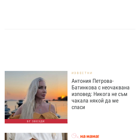
ИЗВЕСТНИ
Антония Петрова-
Батинкова с неочаквана
изповед: Никога не съм
чакала някой да ме
спаси
БГ ЗВЕЗДИ