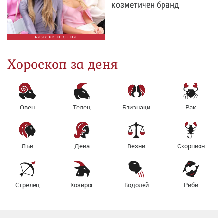
козметичен бранд
БЛЯСЪК И СТИЛ
Хороскоп за деня
Овен
Телец
Близнаци
Рак
Лъв
Дева
Везни
Скорпион
Стрелец
Козирог
Водолей
Риби