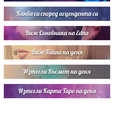
Звездна ваканция в Майорка: Дженифър Анистън,
Кортни Кокс и Джим Къртис заедно на яхта
Каква си според асцендента си
Виж Съновника на Edna
Виж Тайна на деня
Изтегли Късмет на деня
Изтегли Карта Таро на деня