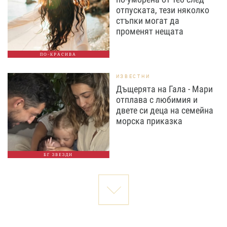
отпуската, тези няколко
стъпки могат да
променят нещата
ПО-КРАСИВА
ИЗВЕСТНИ
Дъщерята на Гала - Мари
отплава с любимия и
двете си деца на семейна
морска приказка
БГ ЗВЕЗДИ