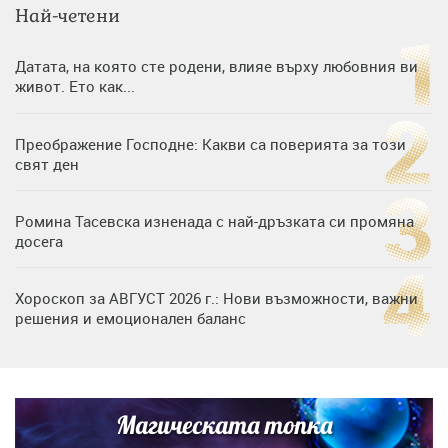
Най-четени
Датата, на която сте родени, влияе върху любовния ви
живот. Ето как...
Преображение Господне: Какви са поверията за този
свят ден
Ромина Тасевска изненада с най-дръзката си промяна
досега
Хороскоп за АВГУСТ 2026 г.: Нови възможности, важни
решения и емоционален баланс
Дъщерята на Гала - Мари отплава с любимия и двете
си деца на семейна морска приказка
Магическата топка