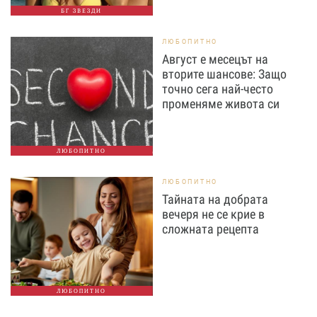
БГ ЗВЕЗДИ
ЛЮБОПИТНО
Август е месецът на
вторите шансове: Защо
точно сега най-често
променяме живота си
ЛЮБОПИТНО
ЛЮБОПИТНО
Тайната на добрата
вечеря не се крие в
сложната рецепта
ЛЮБОПИТНО