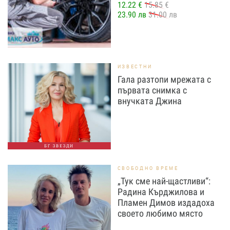
12.22 €
15.85 €
23.90 лв
31.00 лв
ИЗВЕСТНИ
Гала разтопи мрежата с
първата снимка с
внучката Джина
БГ ЗВЕЗДИ
СВОБОДНО ВРЕМЕ
„Тук сме най-щастливи“:
Радина Кърджилова и
Пламен Димов издадоха
своето любимо място