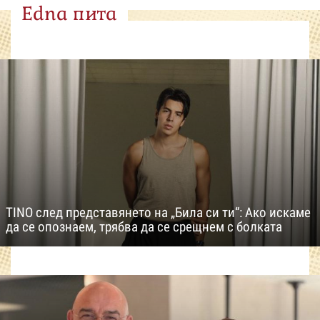
Edna пита
TINO след представянето на „Била си ти“: Ако искаме
да се опознаем, трябва да се срещнем с болката