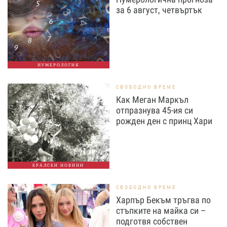
за 6 август, четвъртък
НУМЕРОЛОГИЯ
СВОБОДНО ВРЕМЕ
Как Меган Маркъл
отпразнува 45-ия си
рожден ден с принц Хари
КРАЛСКИ НОВИНИ
СВОБОДНО ВРЕМЕ
Харпър Бекъм тръгва по
стъпките на майка си –
подготвя собствен