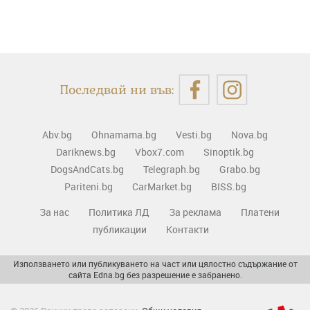
Последвай ни във:
Abv.bg
Ohnamama.bg
Vesti.bg
Nova.bg
Dariknews.bg
Vbox7.com
Sinoptik.bg
DogsAndCats.bg
Telegraph.bg
Grabo.bg
Pariteni.bg
CarMarket.bg
BISS.bg
За нас
Политика ЛД
За реклама
Платени
публикации
Контакти
Използването или публикуването на част или цялостно съдържание от
сайта Edna.bg без разрешение е забранено.