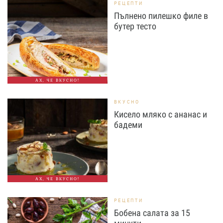
РЕЦЕПТИ
Пълнено пилешко филе в
бутер тесто
АХ, ЧЕ ВКУСНО!
ВКУСНО
Кисело мляко с ананас и
бадеми
АХ, ЧЕ ВКУСНО!
РЕЦЕПТИ
Бобена салата за 15