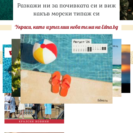
Разкажи ни за почивката си и виж
какъв морски типаж си
Украси, като изтеглиш нова тема на Edna.bg
Оферти
СВОБОДНО ВРЕМЕ
Ново бебе в кралското
семейство
КРАЛСКИ НОВИНИ