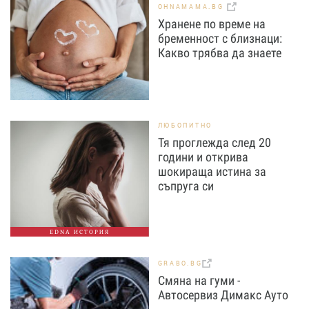
OHNAMAMA.BG
Хранене по време на
бременност с близнаци:
Какво трябва да знаете
ЛЮБОПИТНО
Тя проглежда след 20
години и открива
шокираща истина за
съпруга си
EDNA ИСТОРИЯ
GRABO.BG
Смяна на гуми -
Автосервиз Димaкс Ауто