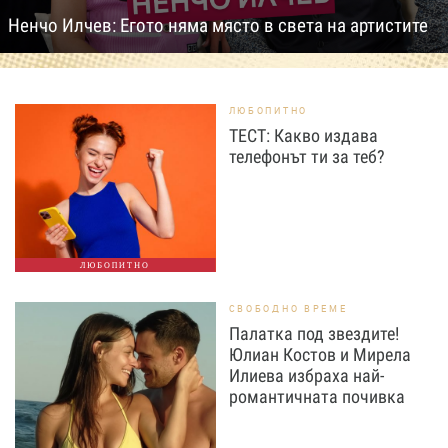
Ненчо Илчев: Егото няма място в света на артистите
ЛЮБОПИТНО
ТЕСТ: Какво издава
телефонът ти за теб?
ЛЮБОПИТНО
СВОБОДНО ВРЕМЕ
Палатка под звездите!
Юлиан Костов и Мирела
Илиева избраха най-
романтичната почивка