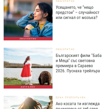
ЛЮБОПИТНО
Усещането, че “нещо
предстои” – случайност
или сигнал от мозъка?
ЛЮБОПИТНО
ЛЮБОПИТНО
Българският филм "Баба
и Меца" със световна
премиера в Сараево
2026. Пуснаха трейлъра
АКТУАЛНО
EDNA ПРЕПОРЪЧВА
Ако косата ти изглежда
по-уморена от теб след