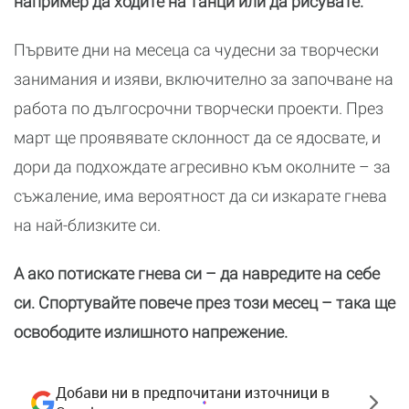
например да ходите на танци или да рисувате.
Първите дни на месеца са чудесни за творчески
занимания и изяви, включително за започване на
работа по дългосрочни творчески проекти. През
март ще проявявате склонност да се ядосвате, и
дори да подхождате агресивно към околните – за
съжаление, има вероятност да си изкарате гнева
на най-близките си.
А ако потискате гнева си – да навредите на себе
си. Спортувайте повече през този месец – така ще
освободите излишното напрежение.
Добави ни в предпочитани източници в