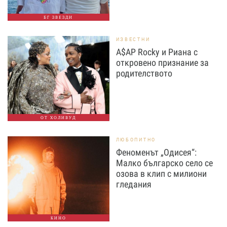
БГ ЗВЕЗДИ
ИЗВЕСТНИ
A$AP Rocky и Риана с
откровено признание за
родителството
ОТ ХОЛИВУД
ЛЮБОПИТНО
Феноменът „Одисея“:
Малко българско село се
озова в клип с милиони
гледания
КИНО