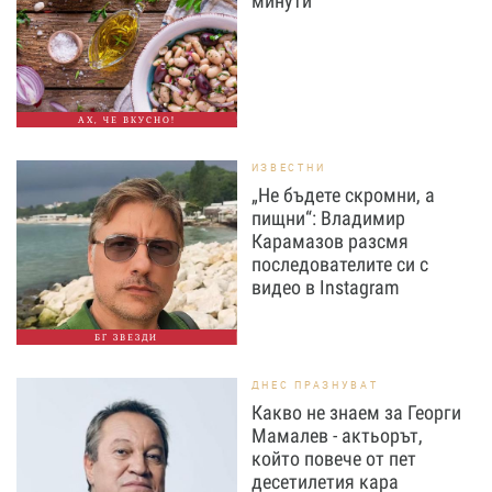
минути
АХ, ЧЕ ВКУСНО!
ИЗВЕСТНИ
„Не бъдете скромни, а
пищни“: Владимир
Карамазов разсмя
последователите си с
видео в Instagram
БГ ЗВЕЗДИ
ДНЕС ПРАЗНУВАТ
Какво не знаем за Георги
Мамалев - актьорът,
който повече от пет
десетилетия кара