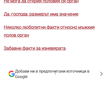
Не мога да открия половия си орган
Да, господа, размерът има значение
Няколко любопитни факти относно мъжкия
полов орган
Забавни факти за изневярата
Добави ни в предпочитани източници в
Google