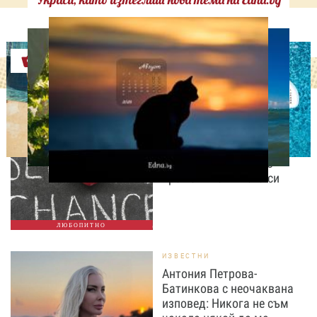
Оферти
ЛЮБОПИТНО
Август е месецът на
вторите шансове: Защо
точно сега най-често
променяме живота си
ЛЮБОПИТНО
ИЗВЕСТНИ
Антония Петрова-
Батинкова с неочаквана
изповед: Никога не съм