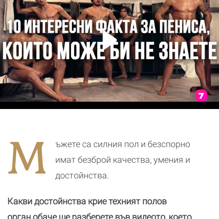
М
ъжете са силния пол и безспорно
имат безброй качества, умения и
достойнства.
Какви достойнства крие техният полов
орган обаче ще разберете във видеото, което