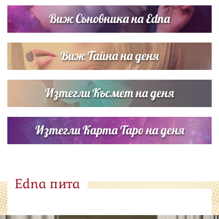
Виж Съновника на Edna
Виж Тайна на деня
Изтегли Късмет на деня
Изтегли Карта Таро на деня
Edna пита