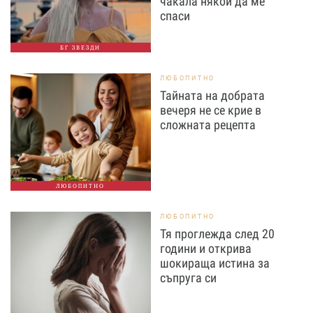
чакала някой да ме
спаси
БГ ЗВЕЗДИ
ЛЮБОПИТНО
Тайната на добрата
вечеря не се крие в
сложната рецепта
ЛЮБОПИТНО
ЛЮБОПИТНО
Тя проглежда след 20
години и открива
шокираща истина за
съпруга си