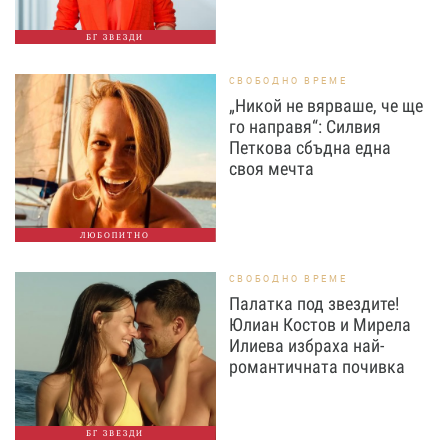
БГ ЗВЕЗДИ
СВОБОДНО ВРЕМЕ
„Никой не вярваше, че ще
го направя“: Силвия
Петкова сбъдна една
своя мечта
ЛЮБОПИТНО
СВОБОДНО ВРЕМЕ
Палатка под звездите!
Юлиан Костов и Мирела
Илиева избраха най-
романтичната почивка
БГ ЗВЕЗДИ