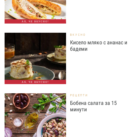
АХ, ЧЕ ВКУСНО!
ВКУСНО
Кисело мляко с ананас и
бадеми
АХ, ЧЕ ВКУСНО!
РЕЦЕПТИ
Бобена салата за 15
минути