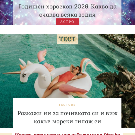
Годишен хороскоп 2026: Какво да
очаква всяка зодия
АСТРО
ТЕСТОВЕ
Разкажи ни за почивката си и виж
какъв морски типаж си
Украси, като изтеглиш нова тема на Edna.bg