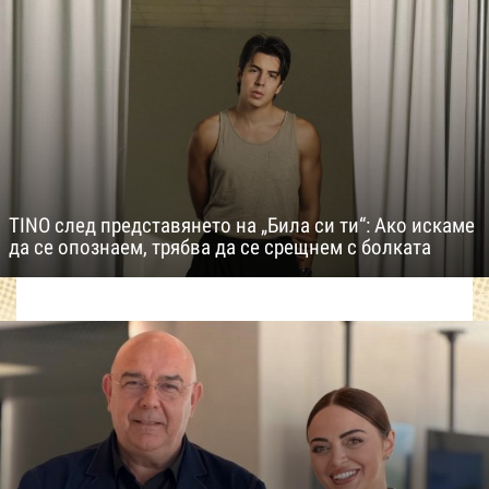
TINO след представянето на „Била си ти“: Ако искаме
да се опознаем, трябва да се срещнем с болката