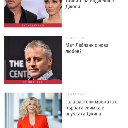
тайните на Анджелина
Джоли
ЕКСКЛУЗИВНО
ИЗВЕСТНИ
Мат Лебланк с нова
любов?
ОТ ХОЛИВУД
ИЗВЕСТНИ
Гала разтопи мрежата с
първата снимка с
внучката Джина