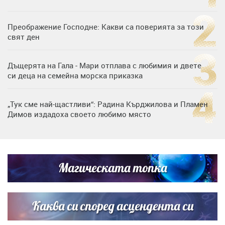
Преображение Господне: Какви са поверията за този
свят ден
Дъщерята на Гала - Мари отплава с любимия и двете
си деца на семейна морска приказка
„Тук сме най-щастливи“: Радина Кърджилова и Пламен
Димов издадоха своето любимо място
Дъщерята на Тодор Батков вдигна сватба, Стоичков и
Братя Аргирови я изненадаха с песен
Магическата топка
Дневен хороскоп за 6 август, четвъртък
Каква си според асцендента си