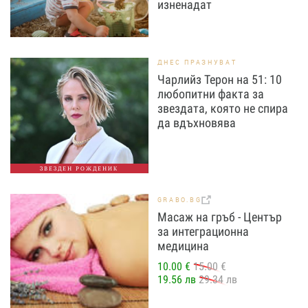
изненадат
ДНЕС ПРАЗНУВАТ
Чарлийз Терон на 51: 10
любопитни факта за
звездата, която не спира
да вдъхновява
ЗВЕЗДЕН РОЖДЕНИК
GRABO.BG
Масаж на гръб - Център
за интеграционна
медицина
10.00 €
15.00 €
19.56 лв
29.34 лв