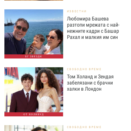
ИЗВЕСТНИ
Любомира Башева
разтопи мрежата с най-
нежните кадри с Башар
Рахал и малкия им син
БГ ЗВЕЗДИ
СВОБОДНО ВРЕМЕ
Том Холанд и Зендая
забелязани с брачни
халки в Лондон
ОТ ХОЛИВУД
СВОБОДНО ВРЕМЕ