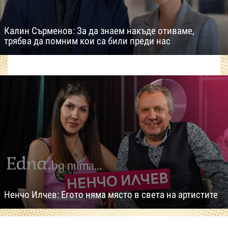
Калин Сърменов: За да знаем накъде отиваме,
трябва да помним кои са били преди нас
Ненчо Илчев: Егото няма място в света на артистите