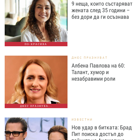
9 неща, които състаряват
жената след 35 години –
без дори да ги осъзнава
ПО-КРАСИВА
ДНЕС ПРАЗНУВАТ
Албена Павлова на 60:
Талант, хумор и
незабравими роли
ДНЕС ПРАЗНУВА...
ИЗВЕСТНИ
Нов удар в битката: Брад
Пит поиска достъп до