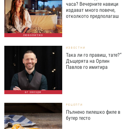
часа? Вечерните навици
издават много повече,
отколкото предполагаш
ЛЮБОПИТНО
ИЗВЕСТНИ
Така ли го правиш, тате?“
Дъщерята на Орлин
Павлов го имитира
БГ ЗВЕЗДИ
РЕЦЕПТИ
Пълнено пилешко филе в
бутер тесто