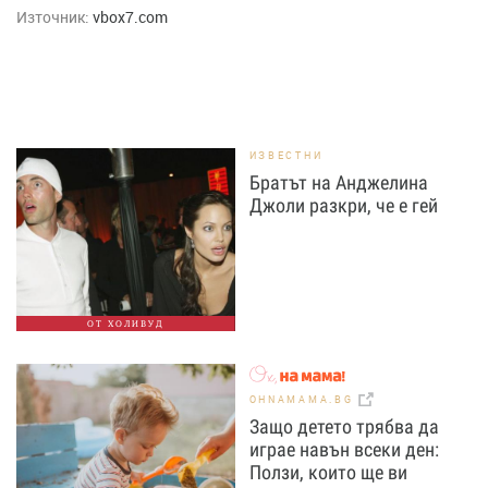
Източник:
vbox7.com
ИЗВЕСТНИ
Братът на Анджелина
Джоли разкри, че е гей
ОТ ХОЛИВУД
OHNAMAMA.BG
Защо детето трябва да
играе навън всеки ден:
Ползи, които ще ви