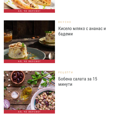
АХ, ЧЕ ВКУСНО!
ВКУСНО
Кисело мляко с ананас и
бадеми
АХ, ЧЕ ВКУСНО!
РЕЦЕПТИ
Бобена салата за 15
минути
АХ, ЧЕ ВКУСНО!