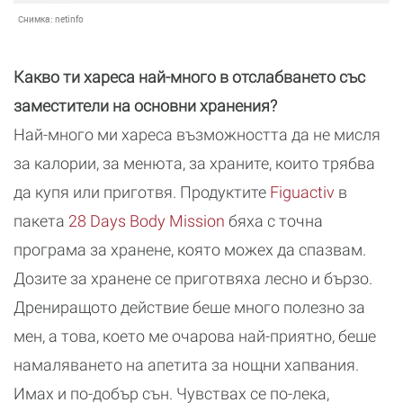
Снимка:
netinfo
Какво ти хареса най-много в отслабването със
заместители на основни хранения?
Най-много ми хареса възможността да не мисля
за калории, за менюта, за храните, които трябва
да купя или приготвя. Продуктите
Figuactiv
в
пакета
28 Days Body Mission
бяха с точна
програма за хранене, която можех да спазвам.
Дозите за хранене се приготвяха лесно и бързо.
Дрениращото действие беше много полезно за
мен, а това, което ме очарова най-приятно, беше
намаляването на апетита за нощни хапвания.
Имах и по-добър сън. Чувствах се по-лека,