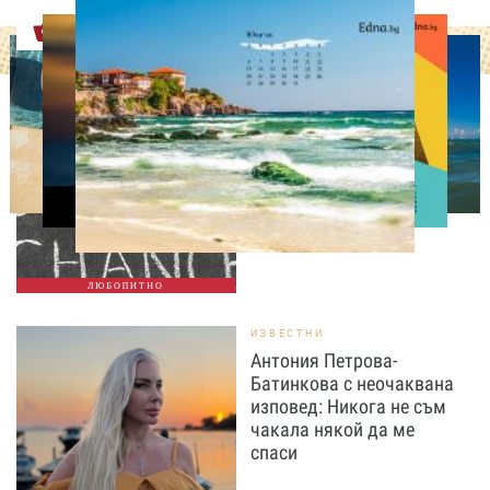
Оферти
ЛЮБОПИТНО
Август е месецът на
вторите шансове: Защо
точно сега най-често
променяме живота си
ЛЮБОПИТНО
ИЗВЕСТНИ
Антония Петрова-
Батинкова с неочаквана
изповед: Никога не съм
чакала някой да ме
спаси