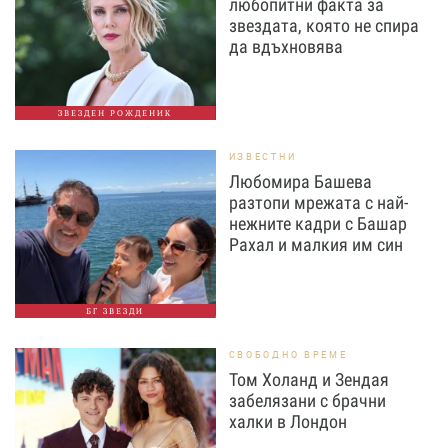
любопитни факта за
звездата, която не спира
да вдъхновява
ЗВЕЗДЕН РОЖДЕНИК
ИЗВЕСТНИ
Любомира Башева
разтопи мрежата с най-
нежните кадри с Башар
Рахал и малкия им син
БГ ЗВЕЗДИ
СВОБОДНО ВРЕМЕ
Том Холанд и Зендая
забелязани с брачни
халки в Лондон