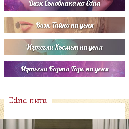
Виж Съновника на Edna
Виж Тайна на деня
Изтегли Късмет на деня
Изтегли Карта Таро на деня
Edna пита