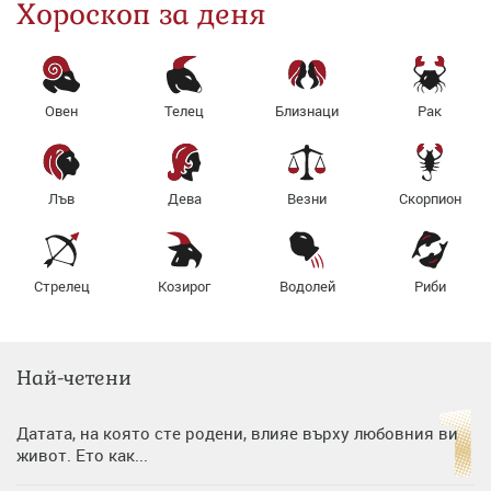
Хороскоп за деня
Овен
Телец
Близнаци
Рак
Лъв
Дева
Везни
Скорпион
Стрелец
Козирог
Водолей
Риби
Най-четени
Датата, на която сте родени, влияе върху любовния ви
живот. Ето как...