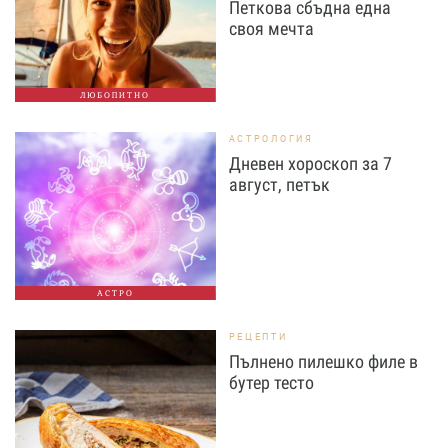
Петкова сбъдна една
своя мечта
ЛЮБОПИТНО
АСТРОЛОГИЯ
Дневен хороскоп за 7
август, петък
АСТРО
РЕЦЕПТИ
Пълнено пилешко филе в
бутер тесто