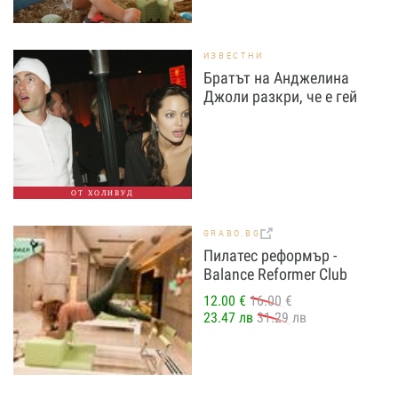
ИЗВЕСТНИ
Братът на Анджелина
Джоли разкри, че е гей
ОТ ХОЛИВУД
GRABO.BG
Пилатес реформър -
Balance Reformer Club
12.00 €
16.00 €
23.47 лв
31.29 лв