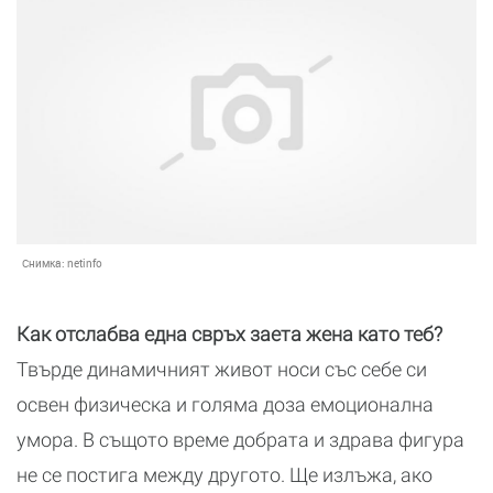
Снимка:
netinfo
Как отслабва една свръх заета жена като теб?
Твърде динамичният живот носи със себе си
освен физическа и голяма доза емоционална
умора. В същото време добрата и здрава фигура
не се постига между другото. Ще излъжа, ако