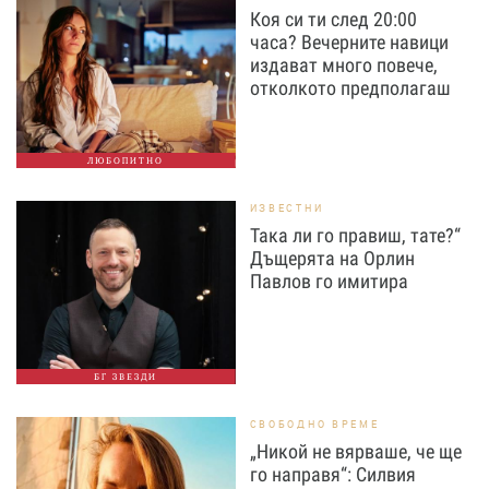
Коя си ти след 20:00
часа? Вечерните навици
издават много повече,
отколкото предполагаш
ЛЮБОПИТНО
ИЗВЕСТНИ
Така ли го правиш, тате?“
Дъщерята на Орлин
Павлов го имитира
БГ ЗВЕЗДИ
СВОБОДНО ВРЕМЕ
„Никой не вярваше, че ще
го направя“: Силвия