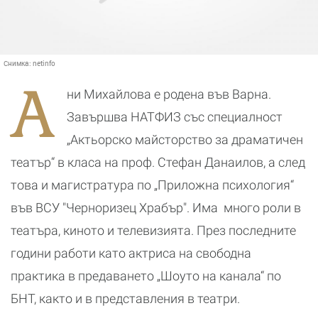
Снимка:
netinfo
А
ни Михайлова е родена във Варна.
Завършва НАТФИЗ със специалност
„Актьорско майсторство за драматичен
театър“ в класа на проф. Стефан Данаилов, а след
това и магистратура по „Приложна психология“
във ВСУ "Черноризец Храбър". Има много роли в
театъра, киното и телевизията. През последните
години работи като актриса на свободна
практика в предаването „Шоуто на канала“ по
БНТ, както и в представления в театри.