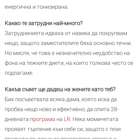
енергична и тонизирана.
Какво те затрудни най-много?
Затрудненията идваха от навика да похрупвам
нещо, защото заместителите бяха основно течни.
Но мисля, че това е незначително неудобство на
фона на тежките диети, на които толкова често се
подлагаме.
Какъв съвет ще дадеш на жените като теб?
Бих посъветвала всяка дама, която иска да
пробва нещо ново и ефективно, да опита 28-
дневната
програма
на
LR
. Нека момичетата
проявят търпение към себе си, защото с тези
продукти по-лесно се преодолява стресът и