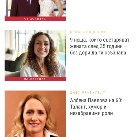
ОТ ХОЛИВУД
СВОБОДНО ВРЕМЕ
9 неща, които състаряват
жената след 35 години –
без дори да ги осъзнава
ПО-КРАСИВА
ДНЕС ПРАЗНУВАТ
Албена Павлова на 60:
Талант, хумор и
незабравими роли