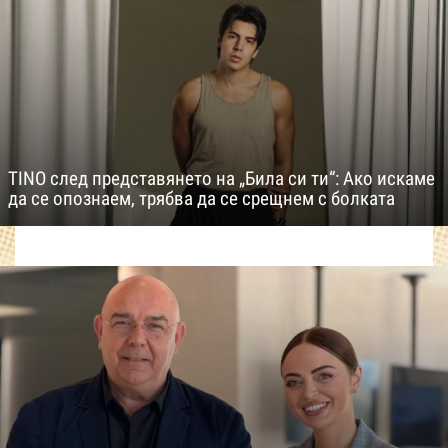
TINO след представянето на „Била си ти“: Ако искаме
да се опознаем, трябва да се срещнем с болката