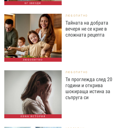
БГ ЗВЕЗДИ
ЛЮБОПИТНО
Тайната на добрата
вечеря не се крие в
сложната рецепта
ЛЮБОПИТНО
ЛЮБОПИТНО
Тя проглежда след 20
години и открива
шокираща истина за
съпруга си
EDNA ИСТОРИЯ