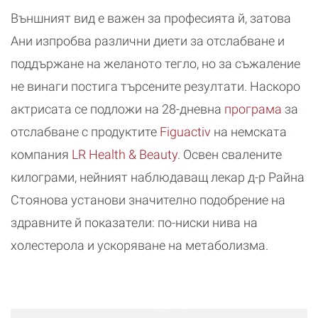
Външният вид е важен за професията й, затова
Ани изпробва различни диети за отслабване и
поддържане на желаното тегло, но за съжаление
не винаги постига търсените резултати. Наскоро
актрисата се подложи на 28-дневна
програма
за
отслабване с продуктите
Figuactiv
на немската
компания
LR Health & Beauty
. Освен свалените
килограми, нейният наблюдаващ лекар д-р Райна
Стоянова установи значително подобрение на
здравните й показатели: по-ниски нива на
холестерола и ускоряване на метаболизма.