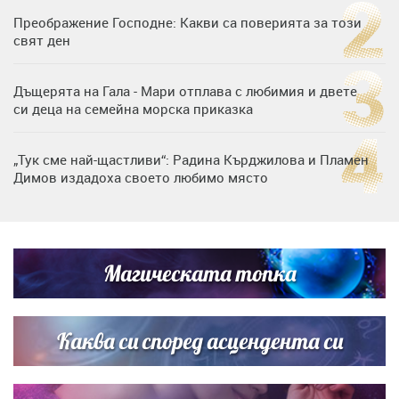
Преображение Господне: Какви са поверията за този
свят ден
Дъщерята на Гала - Мари отплава с любимия и двете
си деца на семейна морска приказка
„Тук сме най-щастливи“: Радина Кърджилова и Пламен
Димов издадоха своето любимо място
Дъщерята на Тодор Батков вдигна сватба, Стоичков и
Братя Аргирови я изненадаха с песен
Магическата топка
Дневен хороскоп за 6 август, четвъртък
Каква си според асцендента си