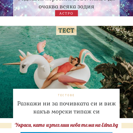
очаква всяка зодия
АСТРО
ТЕСТОВЕ
Разкажи ни за почивката си и виж
какъв морски типаж си
Украси, като изтеглиш нова тема на Edna.bg