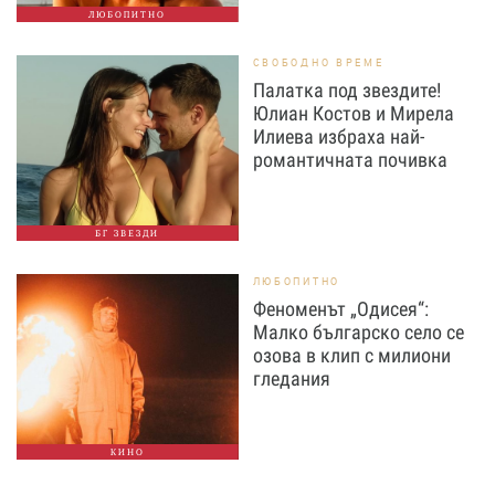
ЛЮБОПИТНО
СВОБОДНО ВРЕМЕ
Палатка под звездите!
Юлиан Костов и Мирела
Илиева избраха най-
романтичната почивка
БГ ЗВЕЗДИ
ЛЮБОПИТНО
Феноменът „Одисея“:
Малко българско село се
озова в клип с милиони
гледания
КИНО