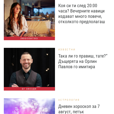
Коя си ти след 20:00
часа? Вечерните навици
издават много повече,
отколкото предполагаш
ЛЮБОПИТНО
ИЗВЕСТНИ
Така ли го правиш, тате?“
Дъщерята на Орлин
Павлов го имитира
БГ ЗВЕЗДИ
АСТРОЛОГИЯ
Дневен хороскоп за 7
август, петък