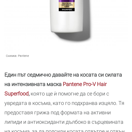
Снимка:
Pantene
Един път седмично давайте на косата си силата
на интензивната маска
Pantene Pro-V Hair
Superfood
,
която ще ѝ помогне да се бори с
увредата в косъма, като го подхранва изцяло. Тя
предоставя грижа под формата на активни
липиди и антиоксиданти дълбоко в сърцевината
на косъма, за да подсили косата отвътре и отвън.