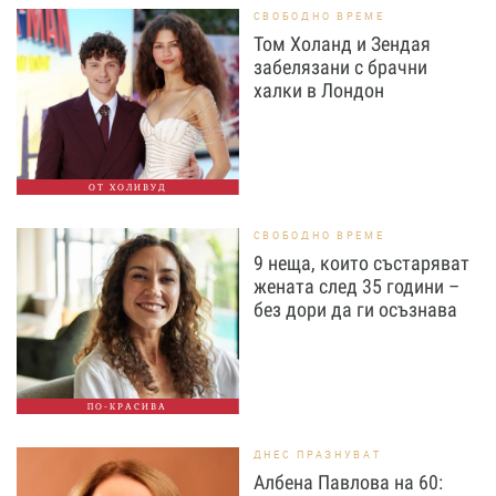
СВОБОДНО ВРЕМЕ
Том Холанд и Зендая
забелязани с брачни
халки в Лондон
ОТ ХОЛИВУД
СВОБОДНО ВРЕМЕ
9 неща, които състаряват
жената след 35 години –
без дори да ги осъзнава
ПО-КРАСИВА
ДНЕС ПРАЗНУВАТ
Албена Павлова на 60: