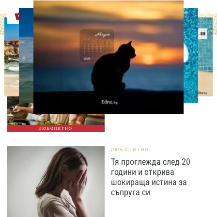
Оферти
ЛЮБОПИТНО
Тайната на добрата
вечеря не се крие в
сложната рецепта
ЛЮБОПИТНО
ЛЮБОПИТНО
Тя проглежда след 20
години и открива
шокираща истина за
съпруга си