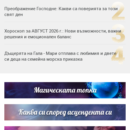
Преображение Господне: Какви са поверията за този
свят ден
Хороскоп за АВГУСТ 2026 г.: Нови възможности, важни
решения и емоционален баланс
Дъщерята на Гала - Мари отплава с любимия и двете
си деца на семейна морска приказка
„Тук сме най-щастливи“: Радина Кърджилова и Пламен
Димов издадоха своето любимо място
Магическата топка
Дъщерята на Тодор Батков вдигна сватба, Стоичков и
Братя Аргирови я изненадаха с песен
Каква си според асцендента си