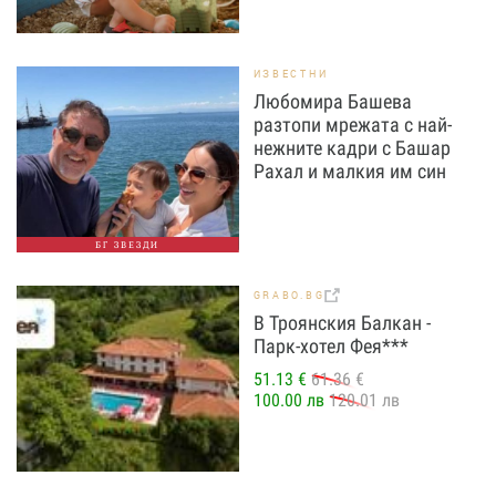
ИЗВЕСТНИ
Любомира Башева
разтопи мрежата с най-
нежните кадри с Башар
Рахал и малкия им син
БГ ЗВЕЗДИ
GRABO.BG
В Троянския Балкан -
Парк-хотел Фея***
51.13 €
61.36 €
100.00 лв
120.01 лв