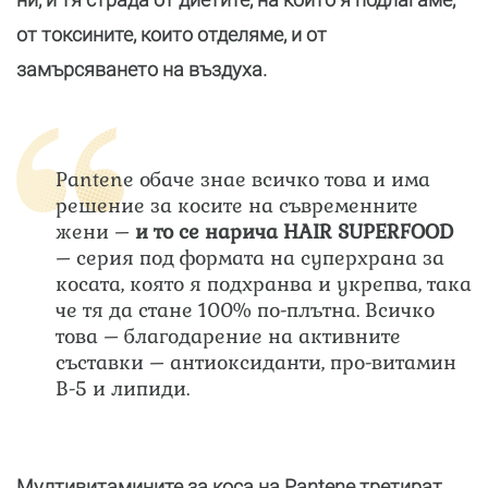
от токсините, които отделяме, и от
замърсяването на въздуха.
Pantene обаче знае всичко това и има
решение за косите на съвременните
жени –
и то се нарича HAIR SUPERFOOD
– серия под формата на суперхрана за
косата, която я подхранва и укрепва, така
че тя да стане 100% по-плътна. Всичко
това – благодарение на активните
съставки – антиоксиданти, про-витамин
В-5 и липиди.
Мултивитамините за коса на Pantene третират