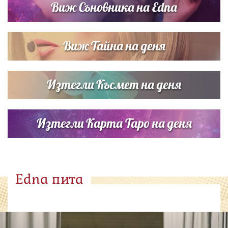
Виж Съновника на Edna
Виж Тайна на деня
Изтегли Късмет на деня
Изтегли Карта Таро на деня
Edna пита