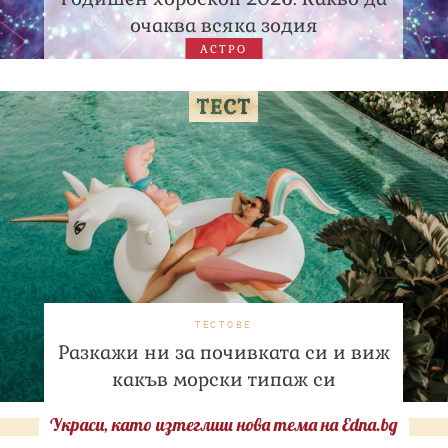
очаква всяка зодия
АСТРО
ТЕСТОВЕ
Разкажи ни за почивката си и виж
какъв морски типаж си
Украси, като изтеглиш нова тема на Edna.bg