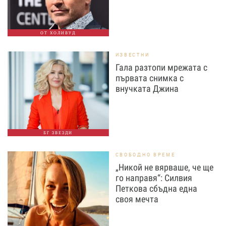
ОТ ХОЛИВУД
ИЗВЕСТНИ
Гала разтопи мрежата с
първата снимка с
внучката Джина
БГ ЗВЕЗДИ
СВОБОДНО ВРЕМЕ
„Никой не вярваше, че ще
го направя“: Силвия
Петкова сбъдна една
своя мечта