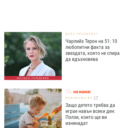
ДНЕС ПРАЗНУВАТ
Чарлийз Терон на 51: 10
любопитни факта за
звездата, която не спира
да вдъхновява
ЗВЕЗДЕН РОЖДЕНИК
OHNAMAMA.BG
Защо детето трябва да
играе навън всеки ден:
Ползи, които ще ви
изненадат