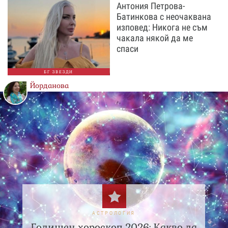
Антония Петрова-
Батинкова с неочаквана
изповед: Никога не съм
чакала някой да ме
спаси
БГ ЗВЕЗДИ
Йорданова
АСТРОЛОГИЯ
Годишен хороскоп 2026: Какво да