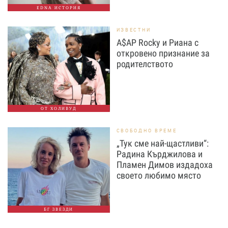
EDNA ИСТОРИЯ
ИЗВЕСТНИ
A$AP Rocky и Риана с
откровено признание за
родителството
ОТ ХОЛИВУД
СВОБОДНО ВРЕМЕ
„Тук сме най-щастливи“:
Радина Кърджилова и
Пламен Димов издадоха
своето любимо място
БГ ЗВЕЗДИ