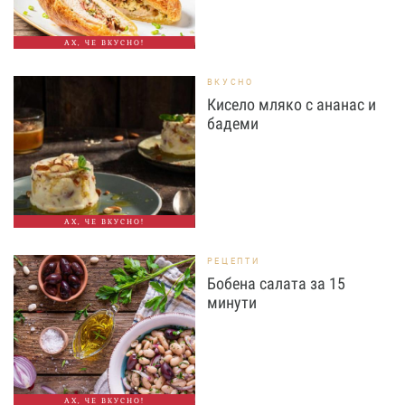
АХ, ЧЕ ВКУСНО!
ВКУСНО
Кисело мляко с ананас и
бадеми
АХ, ЧЕ ВКУСНО!
РЕЦЕПТИ
Бобена салата за 15
минути
АХ, ЧЕ ВКУСНО!