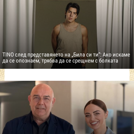
TINO след представянето на „Била си ти“: Ако искаме
да се опознаем, трябва да се срещнем с болката