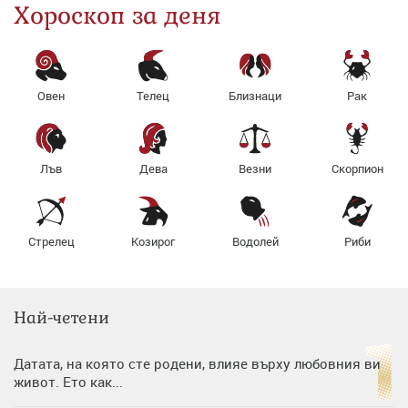
Хороскоп за деня
Овен
Телец
Близнаци
Рак
Лъв
Дева
Везни
Скорпион
Стрелец
Козирог
Водолей
Риби
Най-четени
Датата, на която сте родени, влияе върху любовния ви
живот. Ето как...