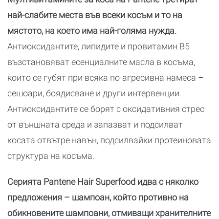
най-слабите места във всеки косъм и то на
мястото, на което има най-голяма нужда.
Антиоксидантите, липидите и провитамин В5
възстановяват есенциалните масла в косъма,
които се губят при всяка по-агресивна намеса –
сешоари, боядисване и други интервенции.
Антиоксидантите се борят с оксидативния стрес
от външната среда и запазват и подсилват
косата отвътре навън, подсилвайки протеиновата
структура на косъма.
Серията Pantene Hair Superfood идва с няколко
предложения – шампоан, който противно на
обикновените шампоани, отмиващи хранителните