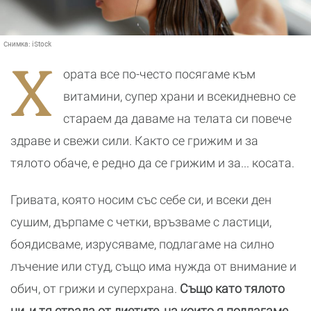
Снимка:
iStock
Х
ората все по-често посягаме към
витамини, супер храни и всекидневно се
стараем да даваме на телата си повече
здраве и свежи сили. Както се грижим и за
тялото обаче, е редно да се грижим и за... косата.
Гривата, която носим със себе си, и всеки ден
сушим, дърпаме с четки, връзваме с ластици,
боядисваме, изрусяваме, подлагаме на силно
лъчение или студ, също има нужда от внимание и
обич, от грижи и суперхрана.
Също като тялото
ни, и тя страда от диетите, на които я подлагаме,