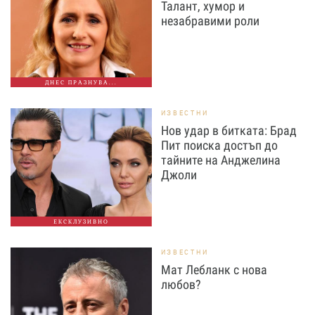
Талант, хумор и
незабравими роли
ДНЕС ПРАЗНУВА...
ИЗВЕСТНИ
Нов удар в битката: Брад
Пит поиска достъп до
тайните на Анджелина
Джоли
ЕКСКЛУЗИВНО
ИЗВЕСТНИ
Мат Лебланк с нова
любов?