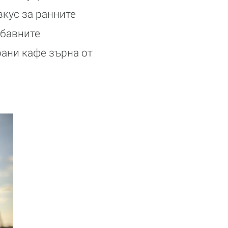
вкус за ранните
-бавните
рани кафе зърна от