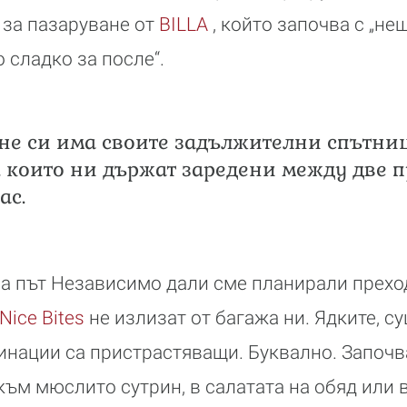
 за пазаруване от
BILLA
, който започва с „не
 сладко за после“.
не си има своите задължителни спътни
 които ни държат заредени между две 
ас.
 на път Независимо дали сме планирали прехо
Nice Bites
не излизат от багажа ни. Ядките, с
инации са пристрастяващи. Буквално. Започв
към мюслито сутрин, в салатата на обяд или 