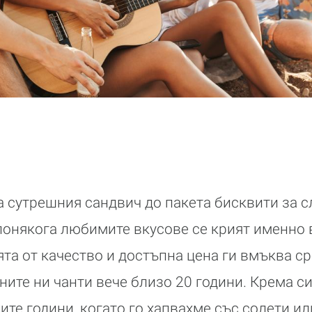
а сутрешния сандвич до пакета бисквити за 
понякога любимите вкусове се крият именно
та от качество и достъпна цена ги вмъква ср
ните ни чанти вече близо 20 години. Крема с
ите години, когато го хапвахме със солети и