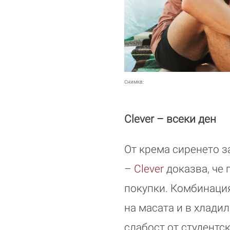
Снимка:
Clever – всеки ден
От крема сиренето з
–
Clever
доказва, че 
покупки. Комбинация
на масата и в хладил
слабост от студентск