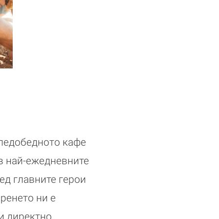
следобедното кафе
 в най-ежедневните
ед главните герои
иренето ни е
ли директно