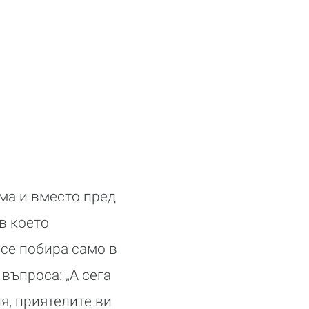
рма и вместо пред
в което
 се побира само в
 въпроса: „А сега
я, приятелите ви