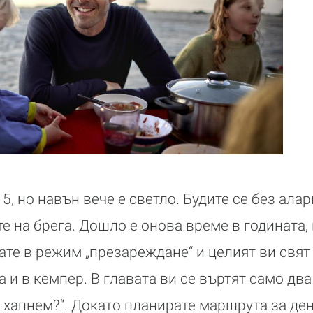
 5, но навън вече е светло. Будите се без ала
е на брега. Дошло е онова време в годината, 
те в режим „презареждане“ и целият ви свят
 и в кемпер. В главата ви се въртят само два
е хапнем?“. Докато планирате маршрута за ден