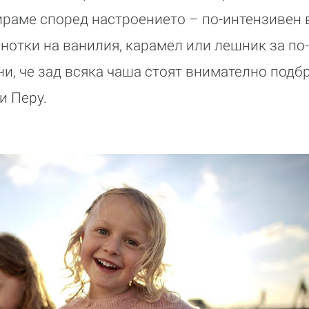
ираме според настроението – по-интензивен 
 нотки на ванилия, карамел или лешник за по
ни, че зад всяка чаша стоят внимателно подб
и Перу.