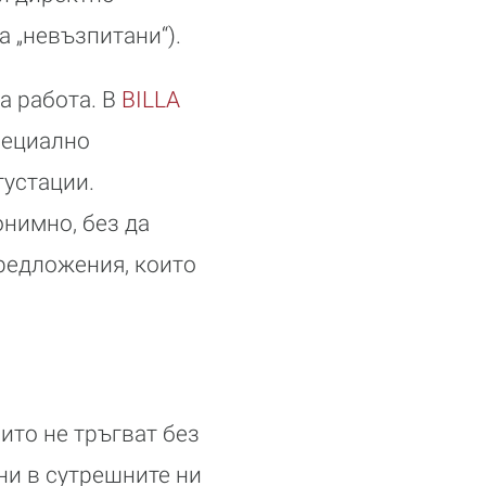
а „невъзпитани“).
на работа. В
BILLA
пециално
густации.
онимно, без да
предложения, които
оито не тръгват без
ни в сутрешните ни