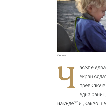
Снимка:
Ч
асът е едва
екран сядат
превключва
една раница
накъде?“ и „Какво щ