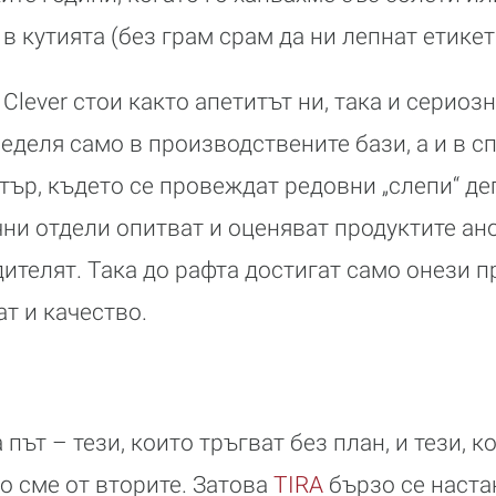
 кутията (без грам срам да ни лепнат етикет
Clever стои както апетитът ни, така и сериоз
ределя само в производствените бази, а и в с
тър, където се провеждат редовни „слепи“ де
ни отдели опитват и оценяват продуктите ан
дителят. Така до рафта достигат само онези 
ат и качество.
 път – тези, които тръгват без план, и тези, к
о сме от вторите. Затова
TIRA
бързо се наста