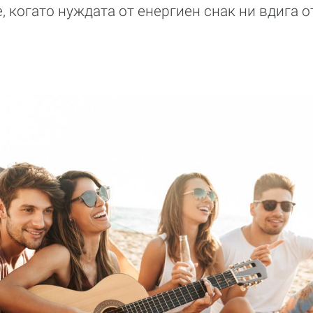
 когато нуждата от енергиен снак ни вдига о