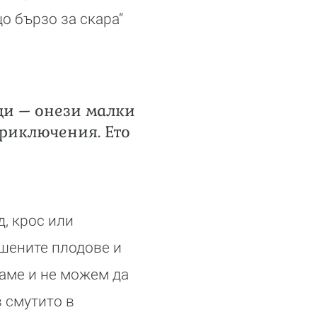
що бързо за скара“
ци – онези малки
приключения. Ето
д, крос или
ушените плодове и
аме и не можем да
в смутито в