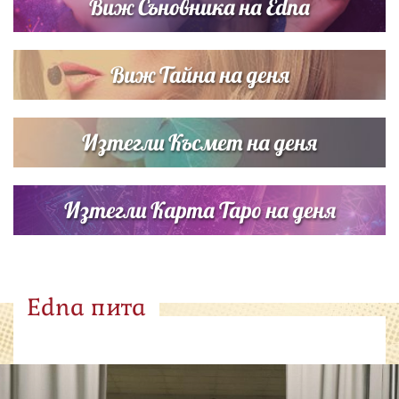
Виж Съновника на Edna
Виж Тайна на деня
Изтегли Късмет на деня
Изтегли Карта Таро на деня
Edna пита