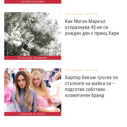
НУМЕРОЛОГИЯ
СВОБОДНО ВРЕМЕ
Как Меган Маркъл
отпразнува 45-ия си
рожден ден с принц Хари
КРАЛСКИ НОВИНИ
СВОБОДНО ВРЕМЕ
Харпър Бекъм тръгва по
стъпките на майка си –
подготвя собствен
козметичен бранд
БЛЯСЪК И СТИЛ