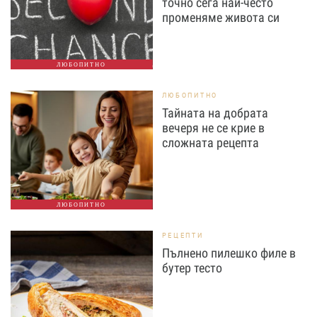
точно сега най-често
променяме живота си
ЛЮБОПИТНО
ЛЮБОПИТНО
Тайната на добрата
вечеря не се крие в
сложната рецепта
ЛЮБОПИТНО
РЕЦЕПТИ
Пълнено пилешко филе в
бутер тесто