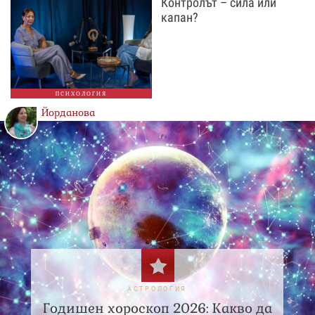
Контролът – сила или
капан?
ПСИХОЛОГИЯ
Йорданова
АСТРОЛОГИЯ
Годишен хороскоп 2026: Какво да