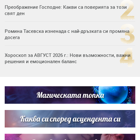
Преображение Господне: Какви са поверията за този
свят ден
Ромина Тасевска изненада с най-дръзката си промяна
досега
Хороскоп за АВГУСТ 2026 г.: Нови възможности, важни
решения и емоционален баланс
Дъщерята на Гала - Мари отплава с любимия и двете
си деца на семейна морска приказка
Магическата топка
Звездна ваканция в Майорка: Дженифър Анистън,
Кортни Кокс и Джим Къртис заедно на яхта
Каква си според асцендента си