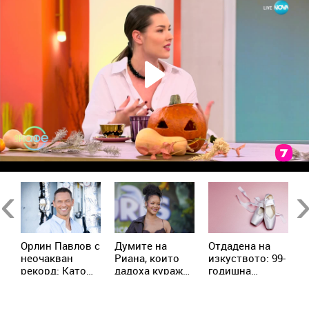
Previous
Ne
Орлин Павлов с
Думите на
Отдадена на
Е
и
неочакван
Риана, които
изкуството: 99-
А
рекорд: Като
дадоха кураж
годишна
р
дете изял 9
на жена с рак
балерина
п
а
царевици
продължава да
с
наведнъж
преподава
п