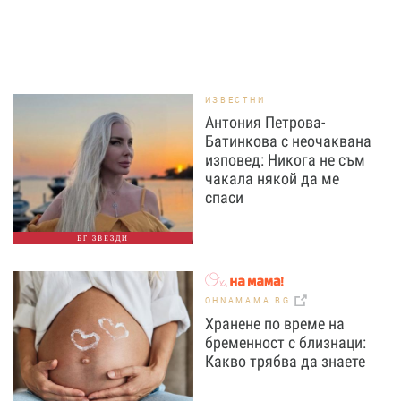
ИЗВЕСТНИ
Антония Петрова-
Батинкова с неочаквана
изповед: Никога не съм
чакала някой да ме
спаси
БГ ЗВЕЗДИ
OHNAMAMA.BG
Хранене по време на
бременност с близнаци:
Какво трябва да знаете