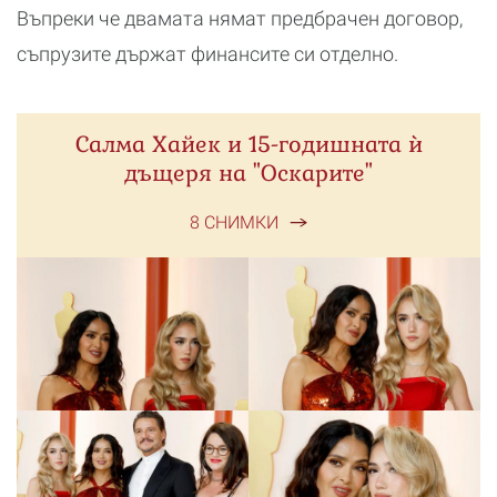
Въпреки че двамата нямат предбрачен договор,
съпрузите държат финансите си отделно.
Салма Хайек и 15-годишната ѝ
дъщеря на "Оскарите"
8 СНИМКИ