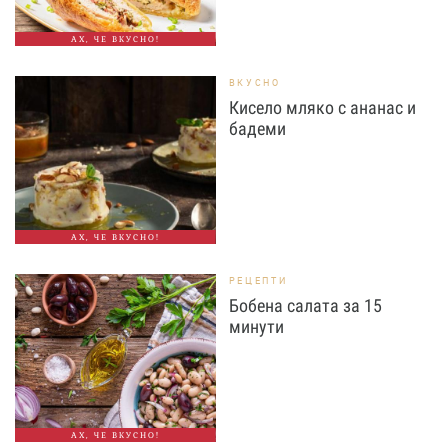
АХ, ЧЕ ВКУСНО!
ВКУСНО
Кисело мляко с ананас и
бадеми
АХ, ЧЕ ВКУСНО!
РЕЦЕПТИ
Бобена салата за 15
минути
АХ, ЧЕ ВКУСНО!