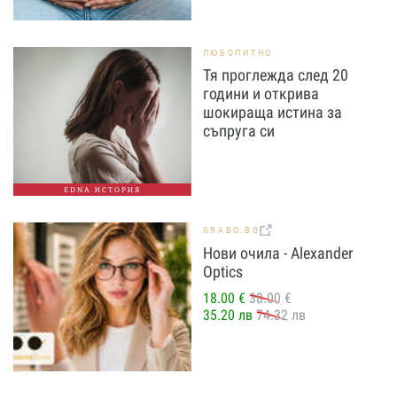
ЛЮБОПИТНО
Тя проглежда след 20
години и открива
шокираща истина за
съпруга си
EDNA ИСТОРИЯ
GRABO.BG
Нови очила - Alexander
Оptics
18.00 €
38.00 €
35.20 лв
74.32 лв