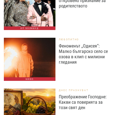
откровено признание за
родителството
ОТ ХОЛИВУД
ЛЮБОПИТНО
Феноменът „Одисея“:
Малко българско село се
озова в клип с милиони
гледания
КИНО
ДНЕС ПРАЗНУВАТ
Преображение Господне:
Какви са поверията за
този свят ден