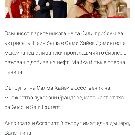
Всъщност парите никога не са били проблем за
актрисата. Неин баща е Сами Хайек Домингес, е
мексиканец с ливански произход, чийто бизнес е
свързан с добива на нефт. Майка й пък е оперна
певица.
Съпругът на Салма Хайек е собственик на
множество луксозни брандове, като част от тях
са Gucci и Sain Laurent.
Актрисата и богатият й съпруг имат една дъщеря,
Валентина.