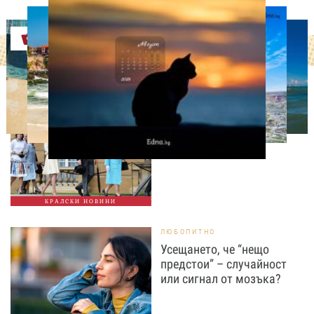
Оферти
СВОБОДНО ВРЕМЕ
Ново бебе в кралското
семейство
КРАЛСКИ НОВИНИ
ЛЮБОПИТНО
Усещането, че “нещо
предстои” – случайност
или сигнал от мозъка?