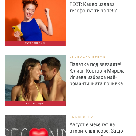
ТЕСТ: Какво издава
телефонът ти за теб?
ЛЮБОПИТНО
СВОБОДНО ВРЕМЕ
Палатка под звездите!
Юлиан Костов и Мирела
Илиева избраха най-
романтичната почивка
БГ ЗВЕЗДИ
ЛЮБОПИТНО
Август е месецът на
вторите шансове: Защо