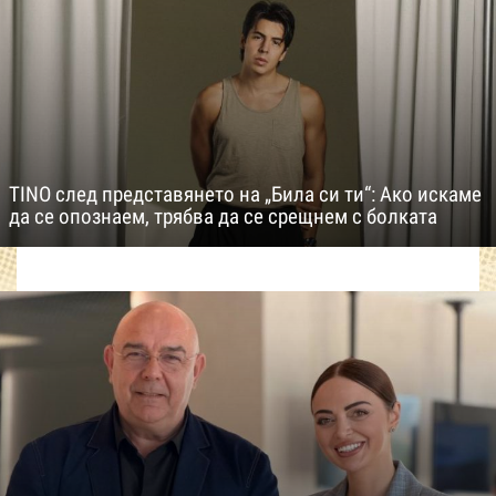
TINO след представянето на „Била си ти“: Ако искаме
да се опознаем, трябва да се срещнем с болката