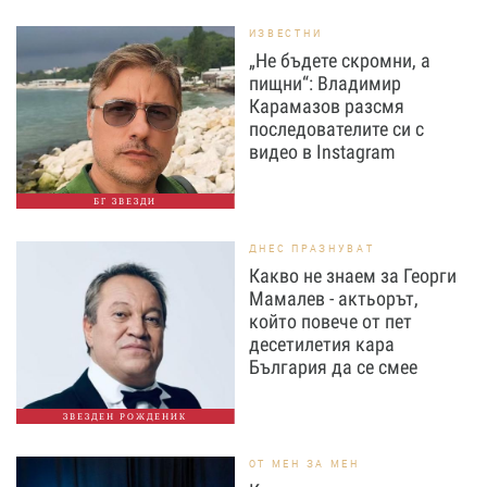
ИЗВЕСТНИ
„Не бъдете скромни, а
пищни“: Владимир
Карамазов разсмя
последователите си с
видео в Instagram
БГ ЗВЕЗДИ
ДНЕС ПРАЗНУВАТ
Какво не знаем за Георги
Мамалев - актьорът,
който повече от пет
десетилетия кара
България да се смее
ЗВЕЗДЕН РОЖДЕНИК
ОТ МЕН ЗА МЕН