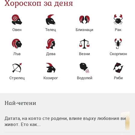
Хороскоп за деня
Овен
Телец
Близнаци
Рак
Лъв
Дева
Везни
Скорпион
Стрелец
Козирог
Водолей
Риби
Най-четени
Датата, на която сте родени, влияе върху любовния ви
живот. Ето как...