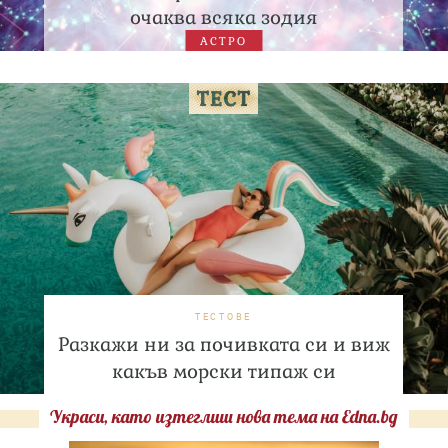
очаква всяка зодия
АСТРО
ТЕСТОВЕ
Разкажи ни за почивката си и виж
какъв морски типаж си
Украси, като изтеглиш нова тема на Edna.bg