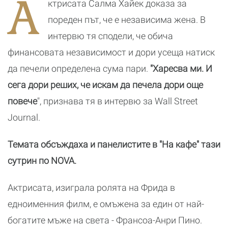
А
ктрисата Салма Хайек доказа за
танци
и
я
р
пореден път, че е независима жена. В
к
интервю тя сподели, че обича
финансовата независимост и дори усеща натиск
да печели определена сума пари.
"Харесва ми. И
сега дори реших, че искам да печела дори още
повече
", признава тя в интервю за Wall Street
Journal.
Темата обсъждаха и панелистите в "На кафе" тази
сутрин по NOVA.
Актрисата, изиграла ролята на Фрида в
едноименния филм, е омъжена за един от най-
богатите мъже на света - Франсоа-Анри Пино.