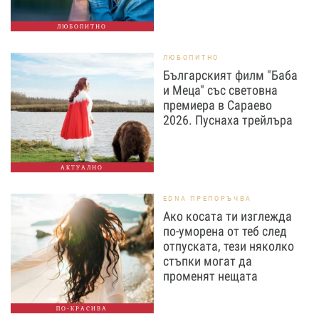
ЛЮБОПИТНО
ЛЮБОПИТНО
Българският филм "Баба
и Меца" със световна
премиера в Сараево
2026. Пуснаха трейлъра
АКТУАЛНО
EDNA ПРЕПОРЪЧВА
Ако косата ти изглежда
по-уморена от теб след
отпуската, тези няколко
стъпки могат да
променят нещата
ПО-КРАСИВА