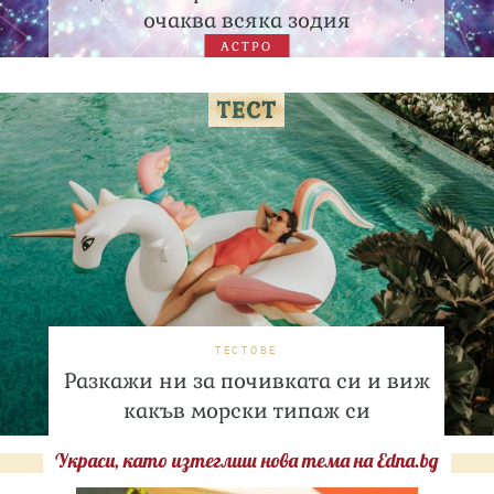
очаква всяка зодия
АСТРО
ТЕСТОВЕ
Разкажи ни за почивката си и виж
какъв морски типаж си
Украси, като изтеглиш нова тема на Edna.bg