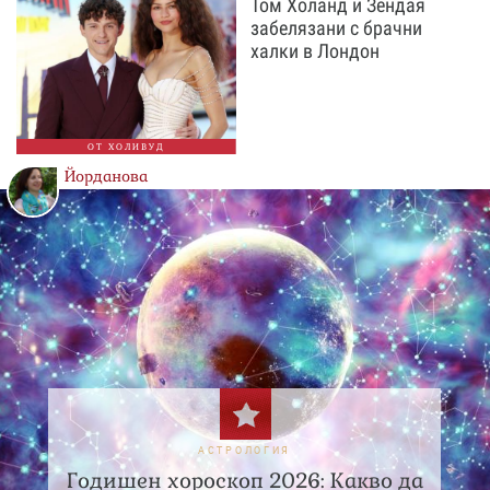
Том Холанд и Зендая
забелязани с брачни
халки в Лондон
ОТ ХОЛИВУД
Йорданова
АСТРОЛОГИЯ
Годишен хороскоп 2026: Какво да