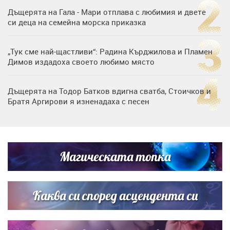
Дъщерята на Гала - Мари отплава с любимия и двете
си деца на семейна морска приказка
„Тук сме най-щастливи“: Радина Кърджилова и Пламен
Димов издадоха своето любимо място
Дъщерята на Тодор Батков вдигна сватба, Стоичков и
Братя Аргирови я изненадаха с песен
Дневен хороскоп за 6 август, четвъртък
Магическата топка
Списъкът е ясен: Джей Ло и Риана във ВИП гостите на
сватбата на Роналдо
Каква си според асцендента си