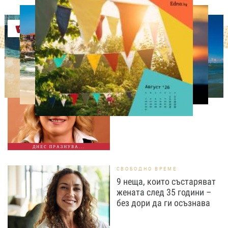
Оферти
ДНЕС ПРАЗНУВАТ
Албена Павлова на 60:
Талант, хумор и
незабравими роли
ДНЕС ПРАЗНУВА...
СВОБОДНО ВРЕМЕ
9 неща, които състаряват
жената след 35 години –
без дори да ги осъзнава