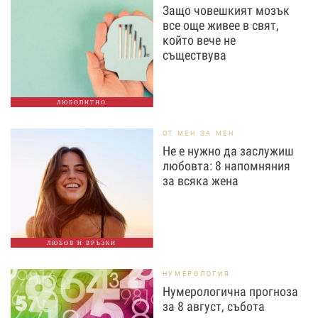
Защо човешкият мозък
все още живее в свят,
който вече не
съществува
ЛЮБОПИТНО
ОТ МЕН ЗА МЕН
Не е нужно да заслужиш
любовта: 8 напомняния
за всяка жена
ЛЮБОВ И ВРЪЗКИ
НУМЕРОЛОГИЯ
Нумерологична прогноза
за 8 август, събота