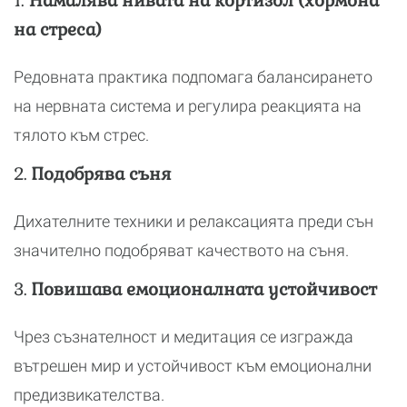
1.
Намалява нивата на кортизол (хормона
на стреса)
Редовната практика подпомага балансирането
на нервната система и регулира реакцията на
тялото към стрес.
2.
Подобрява съня
Дихателните техники и релаксацията преди сън
значително подобряват качеството на съня.
3.
Повишава емоционалната устойчивост
Чрез съзнателност и медитация се изгражда
вътрешен мир и устойчивост към емоционални
предизвикателства.