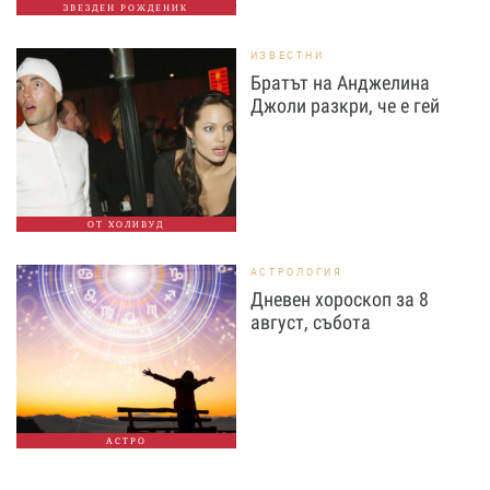
ЗВЕЗДЕН РОЖДЕНИК
ИЗВЕСТНИ
Братът на Анджелина
Джоли разкри, че е гей
ОТ ХОЛИВУД
АСТРОЛОГИЯ
Дневен хороскоп за 8
август, събота
АСТРО