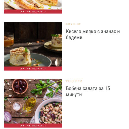
АХ, ЧЕ ВКУСНО!
ВКУСНО
Кисело мляко с ананас и
бадеми
АХ, ЧЕ ВКУСНО!
РЕЦЕПТИ
Бобена салата за 15
минути
АХ, ЧЕ ВКУСНО!