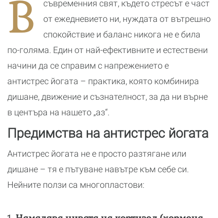
В
съвременния свят, където стресът е част
танци
и
я
р
от ежедневието ни, нуждата от вътрешно
к
спокойствие и баланс никога не е била
по-голяма. Един от най-ефективните и естествени
начини да се справим с напрежението е
антистрес йогата – практика, която комбинира
дишане, движение и съзнателност, за да ни върне
в центъра на нашето „аз“.
Предимства на антистрес йогата
Антистрес йогата не е просто разтягане или
дишане – тя е пътуване навътре към себе си.
Нейните ползи са многопластови: