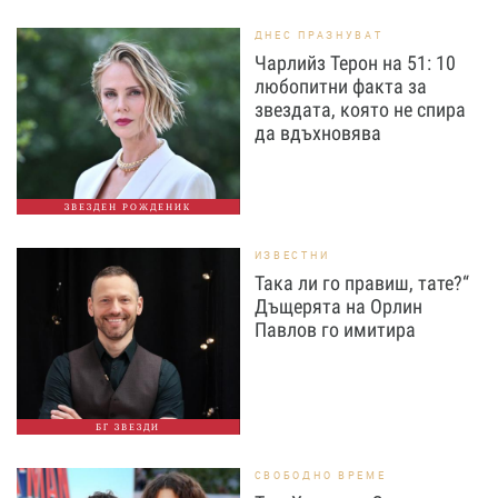
ДНЕС ПРАЗНУВАТ
Чарлийз Терон на 51: 10
любопитни факта за
звездата, която не спира
да вдъхновява
ЗВЕЗДЕН РОЖДЕНИК
ИЗВЕСТНИ
Така ли го правиш, тате?“
Дъщерята на Орлин
Павлов го имитира
БГ ЗВЕЗДИ
СВОБОДНО ВРЕМЕ