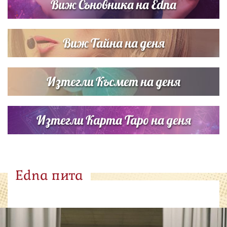
Виж Съновника на Edna
Виж Тайна на деня
Изтегли Късмет на деня
Изтегли Карта Таро на деня
Edna пита