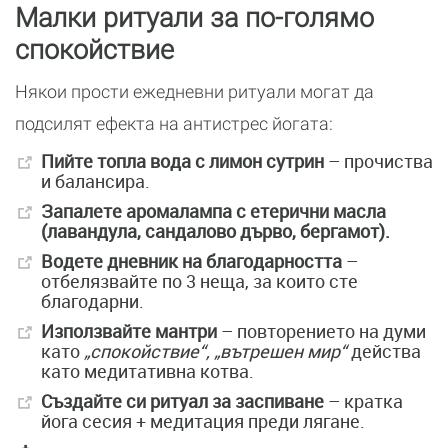
Малки ритуали за по-голямо
спокойствие
Някои прости ежедневни ритуали могат да
подсилят ефекта на антистрес йогата:
Пийте топла вода с лимон сутрин
– прочиства
и балансира.
Запалете аромалампа с етерични масла
(лавандула, сандалово дърво, бергамот).
Водете дневник на благодарността
–
отбелязвайте по 3 неща, за които сте
благодарни.
Използвайте мантри
– повторението на думи
като
„спокойствие“, „вътрешен мир“
действа
като медитативна котва.
Създайте си ритуал за заспиване
– кратка
йога сесия + медитация преди лягане.