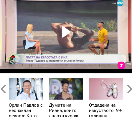
Previous
Ne
Орлин Павлов с
Думите на
Отдадена на
Е
и
неочакван
Риана, които
изкуството: 99-
А
рекорд: Като
дадоха кураж
годишна
р
дете изял 9
на жена с рак
балерина
п
а
царевици
продължава да
с
наведнъж
преподава
п