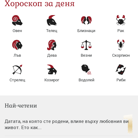
Хороскоп за деня
Овен
Телец
Близнаци
Рак
Лъв
Дева
Везни
Скорпион
Стрелец
Козирог
Водолей
Риби
Най-четени
Датата, на която сте родени, влияе върху любовния ви
живот. Ето как...