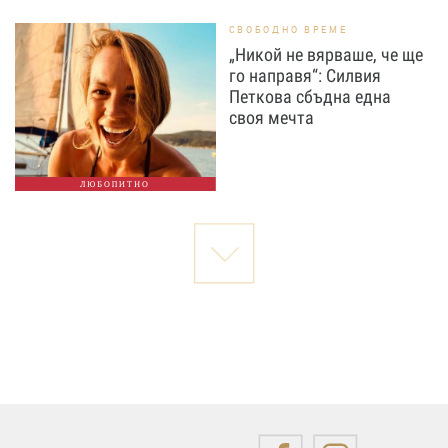
СВОБОДНО ВРЕМЕ
„Никой не вярваше, че ще
го направя“: Силвия
Петкова сбъдна една
своя мечта
ЛЮБОПИТНО