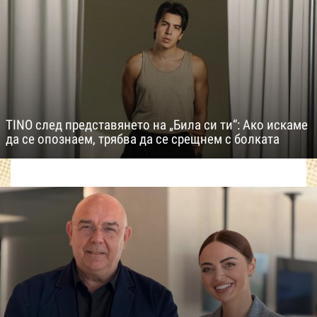
TINO след представянето на „Била си ти“: Ако искаме
да се опознаем, трябва да се срещнем с болката