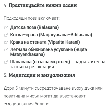
4.
Практикувайте нежни асани
Подходящи пози включват:
Детска поза (Balasana)
Котка–крава (Marjaryasana–Bitilasana)
Крака на стената (Viparita Karani)
Легнала обикновена усукване (Supta
Matsyendrasana)
Шавасана (поза на мъртвец)
– задължителна
за пълна релаксация.
5.
Медитация и визуализация
Дори 5 минути съсредоточаване върху дъха или
позитивна мисъл могат да възстановят
емоционалния баланс.