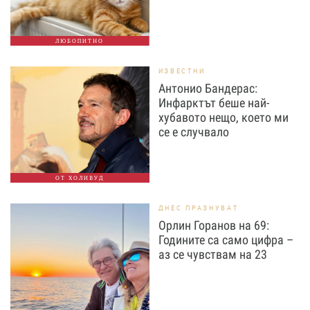
ЛЮБОПИТНО
ИЗВЕСТНИ
Антонио Бандерас:
Инфарктът беше най-
хубавото нещо, което ми
се е случвало
ОТ ХОЛИВУД
ДНЕС ПРАЗНУВАТ
Орлин Горанов на 69:
Годините са само цифра –
аз се чувствам на 23