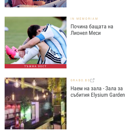
IN MEMORIAM
Почина бащата на
Лионел Меси
ТЪЖНА ВЕСТ
GRABO.BG
Наем на зала - Зала за
събития Elysium Garden