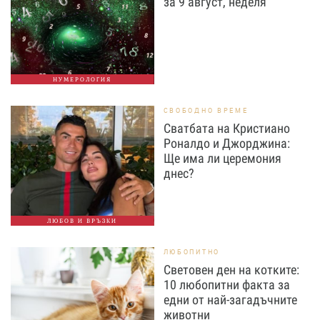
за 9 август, неделя
НУМЕРОЛОГИЯ
СВОБОДНО ВРЕМЕ
Сватбата на Кристиано
Роналдо и Джорджина:
Ще има ли церемония
днес?
ЛЮБОВ И ВРЪЗКИ
ЛЮБОПИТНО
Световен ден на котките:
10 любопитни факта за
едни от най-загадъчните
животни