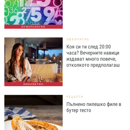
НУМЕРОЛОГИЯ
ЛЮБОПИТНО
Коя си ти след 20:00
часа? Вечерните навици
издават много повече,
отколкото предполагаш
ЛЮБОПИТНО
РЕЦЕПТИ
Пълнено пилешко филе в
бутер тесто