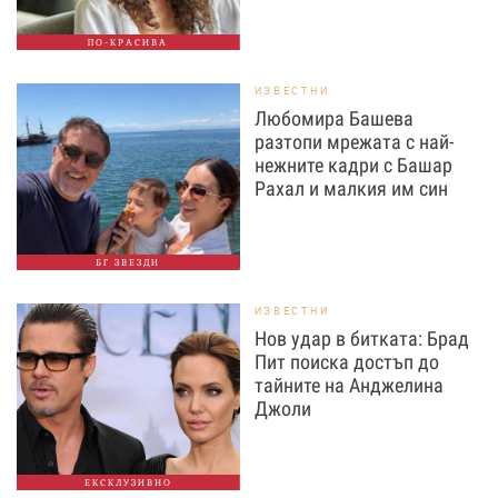
ПО-КРАСИВА
ИЗВЕСТНИ
Любомира Башева
разтопи мрежата с най-
нежните кадри с Башар
Рахал и малкия им син
БГ ЗВЕЗДИ
ИЗВЕСТНИ
Нов удар в битката: Брад
Пит поиска достъп до
тайните на Анджелина
Джоли
ЕКСКЛУЗИВНО