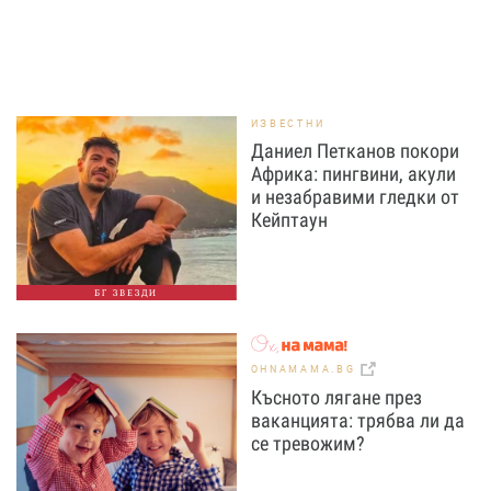
ИЗВЕСТНИ
Даниел Петканов покори
Африка: пингвини, акули
и незабравими гледки от
Кейптаун
БГ ЗВЕЗДИ
OHNAMAMA.BG
Късното лягане през
ваканцията: трябва ли да
се тревожим?