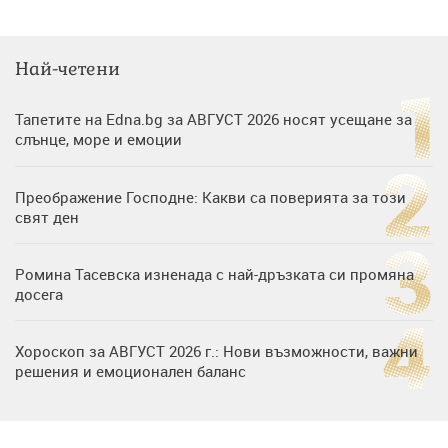
Най-четени
Тапетите на Edna.bg за АВГУСТ 2026 носят усещане за
слънце, море и емоции
Преображение Господне: Какви са поверията за този
свят ден
Ромина Тасевска изненада с най-дръзката си промяна
досега
Хороскоп за АВГУСТ 2026 г.: Нови възможности, важни
решения и емоционален баланс
Дъщерята на Гала - Мари отплава с любимия и двете