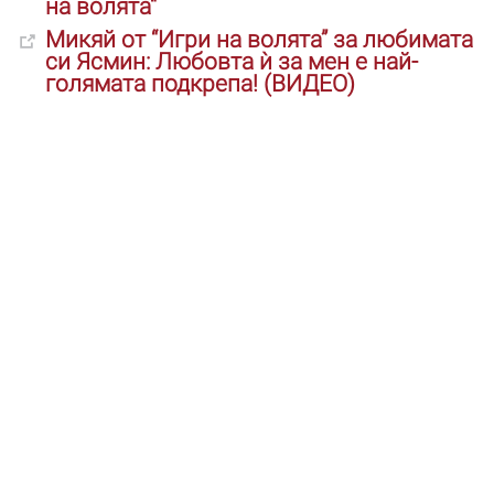
на волята“
Микяй от “Игри на волята” за любимата
си Ясмин: Любовта ѝ за мен е най-
голямата подкрепа! (ВИДЕО)