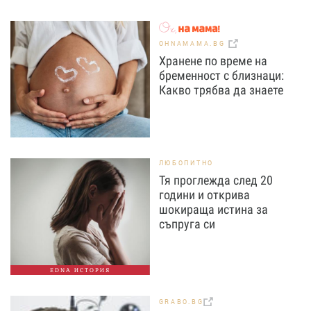
OHNAMAMA.BG
Хранене по време на
бременност с близнаци:
Какво трябва да знаете
ЛЮБОПИТНО
Тя проглежда след 20
години и открива
шокираща истина за
съпруга си
EDNA ИСТОРИЯ
GRABO.BG