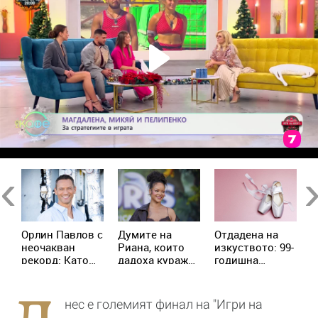
Previous
Ne
Орлин Павлов с
Думите на
Отдадена на
Е
и
неочакван
Риана, които
изкуството: 99-
А
рекорд: Като
дадоха кураж
годишна
р
дете изял 9
на жена с рак
балерина
п
а
царевици
продължава да
с
наведнъж
преподава
п
нес е големият финал на "Игри на
танци
и