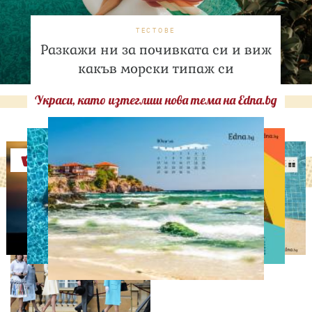
ТЕСТОВЕ
Разкажи ни за почивката си и виж
какъв морски типаж си
Украси, като изтеглиш нова тема на Edna.bg
Оферти
СВОБОДНО ВРЕМЕ
Ново бебе в кралското
семейство