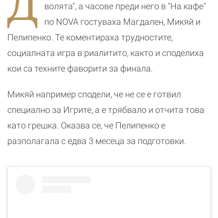
Д
я
р
волята", а часове преди него в "На кафе"
к
по NOVA гостуваха Магдален, Микяй и
Пелипенко. Те коментираха трудностите,
социалната игра в риалитито, както и споделиха
кои са техните фаворити за финала.
Микяй например сподели, че не се е готвил
специално за Игрите, а е трябвало и отчита това
като грешка. Оказва се, че Пелипенко е
разполагала с едва 3 месеца за подготовки.