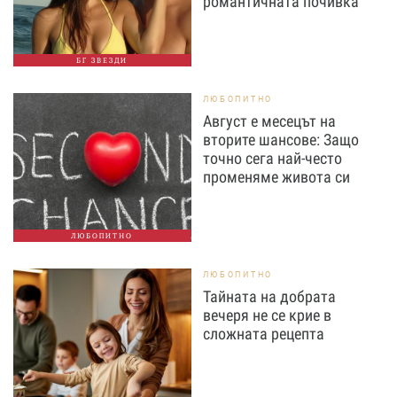
романтичната почивка
БГ ЗВЕЗДИ
ЛЮБОПИТНО
Август е месецът на
вторите шансове: Защо
точно сега най-често
променяме живота си
ЛЮБОПИТНО
ЛЮБОПИТНО
Тайната на добрата
вечеря не се крие в
сложната рецепта