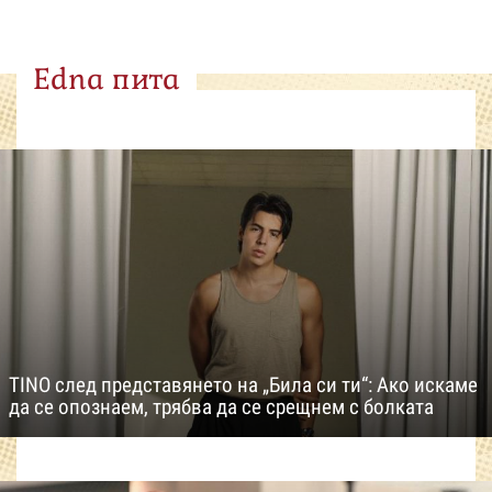
Edna пита
TINO след представянето на „Била си ти“: Ако искаме
да се опознаем, трябва да се срещнем с болката