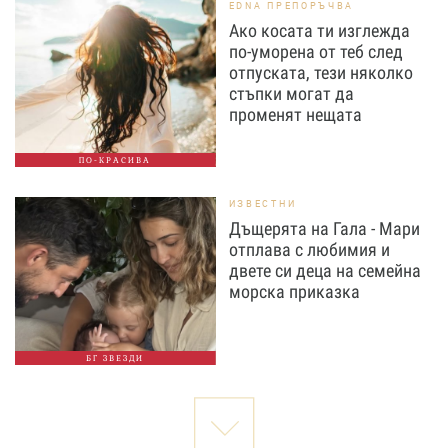
EDNA ПРЕПОРЪЧВА
Ако косата ти изглежда
по-уморена от теб след
отпуската, тези няколко
стъпки могат да
променят нещата
ПО-КРАСИВА
ИЗВЕСТНИ
Дъщерята на Гала - Мари
отплава с любимия и
двете си деца на семейна
морска приказка
БГ ЗВЕЗДИ