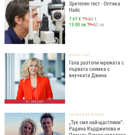
Зрителен тест - Оптика
Найс
7.67 €
15.34 €
15.00 лв
30.00 лв
ИЗВЕСТНИ
Гала разтопи мрежата с
първата снимка с
внучката Джина
БГ ЗВЕЗДИ
СВОБОДНО ВРЕМЕ
„Тук сме най-щастливи“:
Радина Кърджилова и
Пламен Димов издадоха