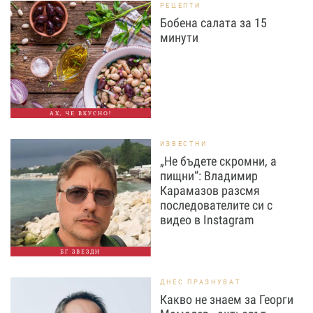
РЕЦЕПТИ
Бобена салата за 15
минути
АХ, ЧЕ ВКУСНО!
ИЗВЕСТНИ
„Не бъдете скромни, а
пищни“: Владимир
Карамазов разсмя
последователите си с
видео в Instagram
БГ ЗВЕЗДИ
ДНЕС ПРАЗНУВАТ
Какво не знаем за Георги