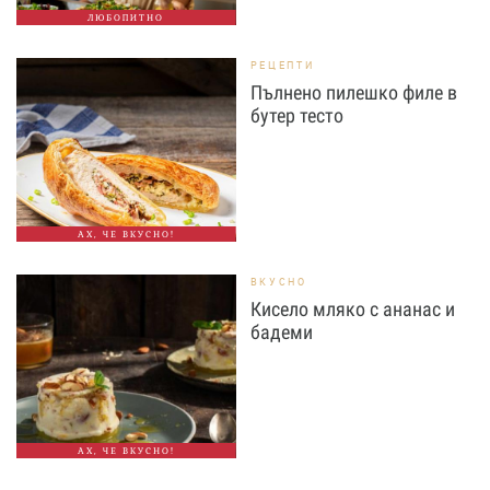
ЛЮБОПИТНО
РЕЦЕПТИ
Пълнено пилешко филе в
бутер тесто
АХ, ЧЕ ВКУСНО!
ВКУСНО
Кисело мляко с ананас и
бадеми
АХ, ЧЕ ВКУСНО!