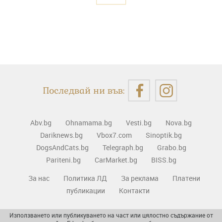
Последвай ни във:
Abv.bg
Ohnamama.bg
Vesti.bg
Nova.bg
Dariknews.bg
Vbox7.com
Sinoptik.bg
DogsAndCats.bg
Telegraph.bg
Grabo.bg
Pariteni.bg
CarMarket.bg
BISS.bg
За нас
Политика ЛД
За реклама
Платени
публикации
Контакти
Използването или публикуването на част или цялостно съдържание от