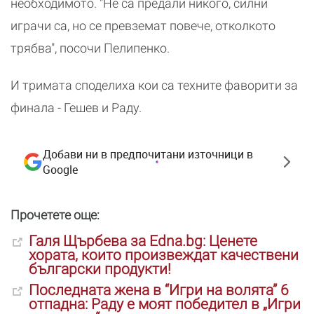
необходимото. "Не са предали никого, силни
играчи са, но се превземат повече, отколкото
трябва", посочи Пелипенко.
И тримата споделиха кои са техните фаворити за
финала - Гешев и Раду.
Добави ни в предпочитани източници в
Google
Прочетете още:
Галя Щърбева за Edna.bg: Ценете
хората, които произвеждат качествени
български продукти!
Последната жена в “Игри на волята” 6
отпадна: Раду е моят победител в „Игри