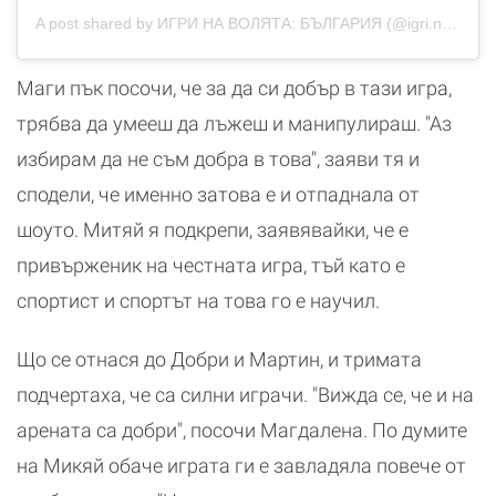
A post shared by ИГРИ НА ВОЛЯТА: БЪЛГАРИЯ (@igri.na.voliata.bulgaria)
Маги пък посочи, че за да си добър в тази игра,
трябва да умееш да лъжеш и манипулираш. "Аз
избирам да не съм добра в това", заяви тя и
сподели, че именно затова е и отпаднала от
шоуто. Митяй я подкрепи, заявявайки, че е
привърженик на честната игра, тъй като е
спортист и спортът на това го е научил.
Що се отнася до Добри и Мартин, и тримата
подчертаха, че са силни играчи. "Вижда се, че и на
арената са добри", посочи Магдалена. По думите
на Микяй обаче играта ги е завладяла повече от