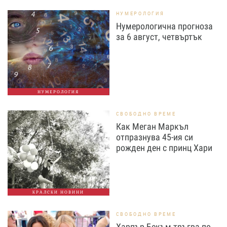
НУМЕРОЛОГИЯ
Нумерологична прогноза
за 6 август, четвъртък
НУМЕРОЛОГИЯ
СВОБОДНО ВРЕМЕ
Как Меган Маркъл
отпразнува 45-ия си
рожден ден с принц Хари
КРАЛСКИ НОВИНИ
СВОБОДНО ВРЕМЕ
Харпър Бекъм тръгва по