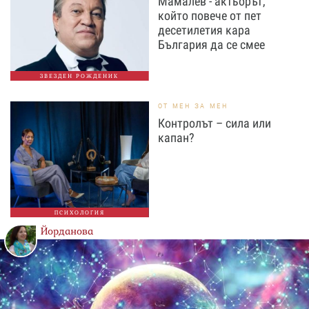
Мамалев - актьорът,
който повече от пет
десетилетия кара
България да се смее
ЗВЕЗДЕН РОЖДЕНИК
ОТ МЕН ЗА МЕН
Контролът – сила или
капан?
ПСИХОЛОГИЯ
Йорданова