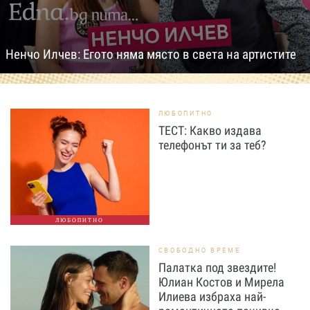
Ненчо Илчев: Егото няма място в света на артистите
ЛЮБОПИТНО
ТЕСТ: Какво издава
телефонът ти за теб?
ЛЮБОПИТНО
СВОБОДНО ВРЕМЕ
Палатка под звездите!
Юлиан Костов и Мирела
Илиева избраха най-