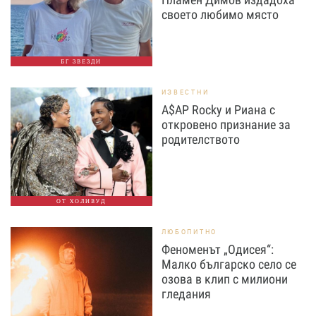
своето любимо място
БГ ЗВЕЗДИ
ИЗВЕСТНИ
A$AP Rocky и Риана с
откровено признание за
родителството
ОТ ХОЛИВУД
ЛЮБОПИТНО
Феноменът „Одисея“:
Малко българско село се
озова в клип с милиони
гледания