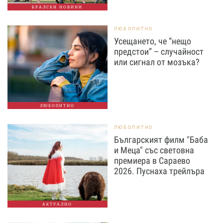
КРАЛСКИ НОВИНИ
ЛЮБОПИТНО
Усещането, че “нещо
предстои” – случайност
или сигнал от мозъка?
ЛЮБОПИТНО
ЛЮБОПИТНО
Българският филм "Баба
и Меца" със световна
премиера в Сараево
2026. Пуснаха трейлъра
АКТУАЛНО