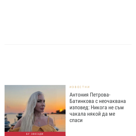
ИЗВЕСТНИ
Антония Петрова-
Батинкова с неочаквана
изповед: Никога не съм
чакала някой да ме
спаси
БГ ЗВЕЗДИ