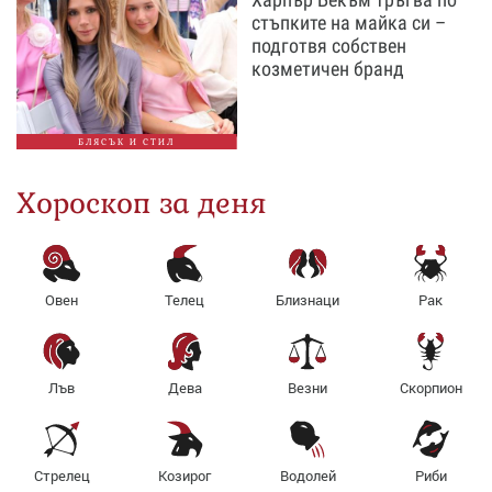
стъпките на майка си –
подготвя собствен
козметичен бранд
БЛЯСЪК И СТИЛ
Хороскоп за деня
Овен
Телец
Близнаци
Рак
Лъв
Дева
Везни
Скорпион
Стрелец
Козирог
Водолей
Риби