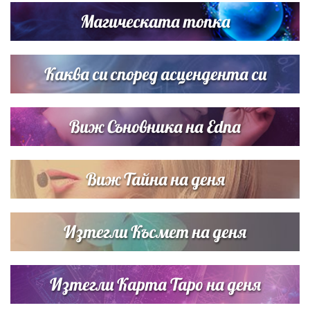
си деца на семейна морска приказка
Магическата топка
Звездна ваканция в Майорка: Дженифър Анистън,
Кортни Кокс и Джим Къртис заедно на яхта
Каква си според асцендента си
Виж Съновника на Edna
Виж Тайна на деня
Изтегли Късмет на деня
Изтегли Карта Таро на деня