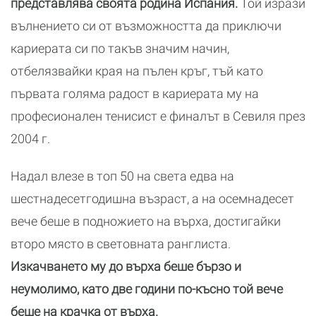
представлява своята родина Испания.
Той изрази
вълнението си от възможността да приключи
кариерата си по такъв значим начин,
отбелязвайки края на пълен кръг, тъй като
първата голяма радост в кариерата му на
професионален тенисист е финалът в Севиля през
2004 г.
Надал влезе в топ 50 на света едва на
шестнадесетгодишна възраст, а на осемнадесет
вече беше в подножието на върха, достигайки
второ място в световната ранглиста.
Изкачването му до върха беше бързо и
неумолимо, като две години по-късно той вече
беше на крачка от върха.