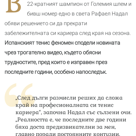
В
я
р
22-кратният шампион от Големия шлем и
к
бивш номер едно в света Рафаел Надал
обяви решението си да прекрати
забележителната си кариера след края на сезона.
Испанският тенис феномен сподели новината
чрез трогателно видео, където обясни
трудностите, пред които е изправен през
последните години, особено напоследък.
„След дълги размисли реших да сложа
край на професионалната си тенис
кариера“, започна Надал със сълзени очи.
„Реалността е, че последните две години
бяха доста предизвикателни за мен,
главно поради постоянните контузии,