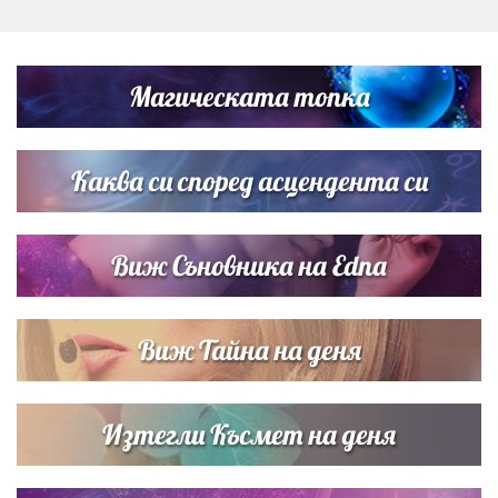
Дъщерята на Гала - Мари отплава с любимия и двете
си деца на семейна морска приказка
Магическата топка
Звездна ваканция в Майорка: Дженифър Анистън,
Кортни Кокс и Джим Къртис заедно на яхта
Каква си според асцендента си
Виж Съновника на Edna
Виж Тайна на деня
Изтегли Късмет на деня