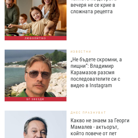
вечеря не се крие в
сложната рецепта
ЛЮБОПИТНО
ИЗВЕСТНИ
„Не бъдете скромни, а
пищни“: Владимир
Карамазов разсмя
последователите си с
видео в Instagram
БГ ЗВЕЗДИ
ДНЕС ПРАЗНУВАТ
Какво не знаем за Георги
Мамалев - актьорът,
който повече от пет