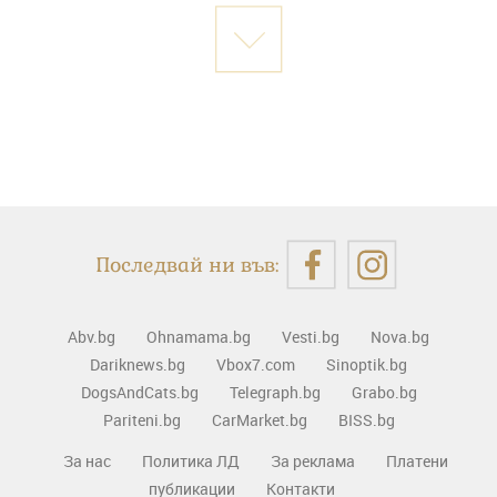
Последвай ни във:
Abv.bg
Ohnamama.bg
Vesti.bg
Nova.bg
Dariknews.bg
Vbox7.com
Sinoptik.bg
DogsAndCats.bg
Telegraph.bg
Grabo.bg
Pariteni.bg
CarMarket.bg
BISS.bg
За нас
Политика ЛД
За реклама
Платени
публикации
Контакти