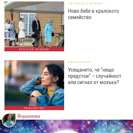
СВОБОДНО ВРЕМЕ
Ново бебе в кралското
семейство
КРАЛСКИ НОВИНИ
ЛЮБОПИТНО
Усещането, че “нещо
предстои” – случайност
или сигнал от мозъка?
ЛЮБОПИТНО
Йорданова