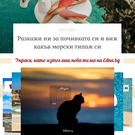
ТЕСТОВЕ
Разкажи ни за почивката си и виж
какъв морски типаж си
Украси, като изтеглиш нова тема на Edna.bg
Оферти
ЛЮБОПИТНО
Българският филм "Баба
и Меца" със световна
премиера в Сараево