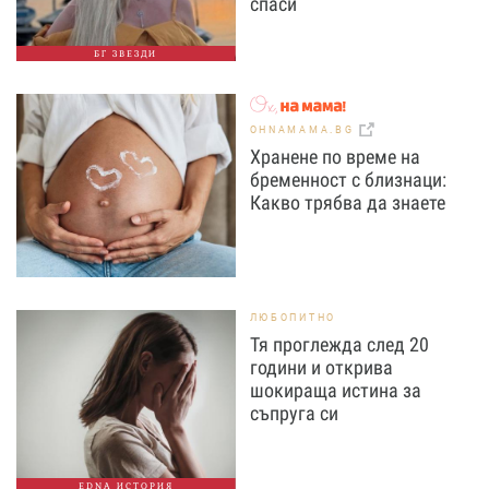
спаси
БГ ЗВЕЗДИ
OHNAMAMA.BG
Хранене по време на
бременност с близнаци:
Какво трябва да знаете
ЛЮБОПИТНО
Тя проглежда след 20
години и открива
шокираща истина за
съпруга си
EDNA ИСТОРИЯ