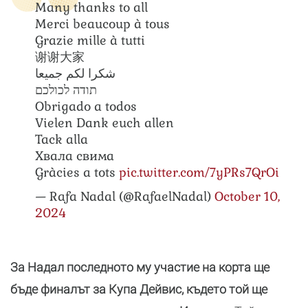
Many thanks to all
Merci beaucoup à tous
Grazie mille à tutti
谢谢大家
شكرا لكم جميعا
תודה לכולכם
Obrigado a todos
Vielen Dank euch allen
Tack alla
Хвала свима
Gràcies a tots
pic.twitter.com/7yPRs7QrOi
— Rafa Nadal (@RafaelNadal)
October 10,
2024
За Надал последното му участие на корта ще
бъде финалът за Купа Дейвис, където той ще