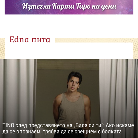
Изтегли Карта Таро на деня
Edna пита
TINO след представянето на „Била си ти“: Ако искаме
да се опознаем, трябва да се срещнем с болката