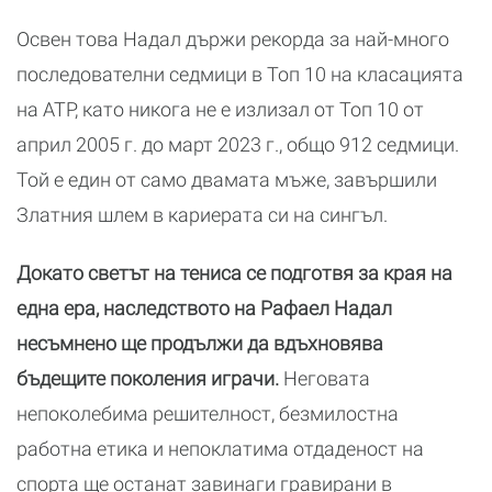
Освен това Надал държи рекорда за най-много
последователни седмици в Топ 10 на класацията
на ATP, като никога не е излизал от Топ 10 от
април 2005 г. до март 2023 г., общо 912 седмици.
Той е един от само двамата мъже, завършили
Златния шлем в кариерата си на сингъл.
Докато светът на тениса се подготвя за края на
една ера, наследството на Рафаел Надал
несъмнено ще продължи да вдъхновява
бъдещите поколения играчи.
Неговата
непоколебима решителност, безмилостна
работна етика и непоклатима отдаденост на
спорта ще останат завинаги гравирани в