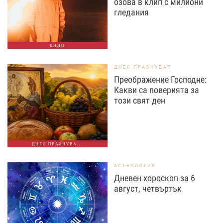
озова в клип с милиони
гледания
КИНО
ДНЕС ПРАЗНУВАТ
Преображение Господне:
Какви са поверията за
този свят ден
ДНЕС ПРАЗНУВА...
АСТРОЛОГИЯ
Дневен хороскоп за 6
август, четвъртък