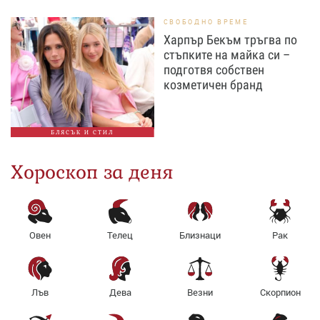
СВОБОДНО ВРЕМЕ
Харпър Бекъм тръгва по
стъпките на майка си –
подготвя собствен
козметичен бранд
БЛЯСЪК И СТИЛ
Хороскоп за деня
Овен
Телец
Близнаци
Рак
Лъв
Дева
Везни
Скорпион