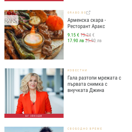
GRABO.BG
Арменска скара -
Ресторант Аракс
9.15 €
13.24 €
17.90 лв
25.90 лв
ИЗВЕСТНИ
Гала разтопи мрежата с
първата снимка с
внучката Джина
БГ ЗВЕЗДИ
СВОБОДНО ВРЕМЕ