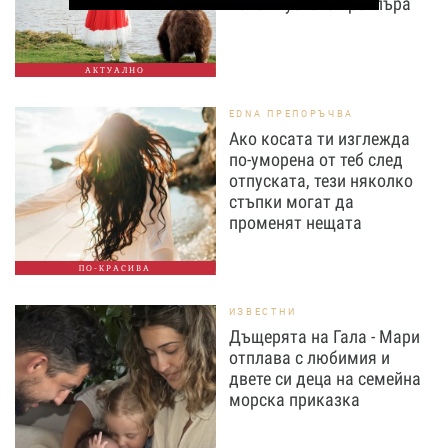
2026. Пуснаха трейлъра
АКТУАЛНО
EDNA ПРЕПОРЪЧВА
Ако косата ти изглежда
по-уморена от теб след
отпуската, тези няколко
стъпки могат да
променят нещата
ПО-КРАСИВА
ИЗВЕСТНИ
Дъщерята на Гала - Мари
отплава с любимия и
двете си деца на семейна
морска приказка