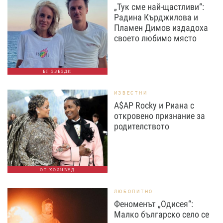
„Тук сме най-щастливи“:
Радина Кърджилова и
Пламен Димов издадоха
своето любимо място
БГ ЗВЕЗДИ
ИЗВЕСТНИ
A$AP Rocky и Риана с
откровено признание за
родителството
ОТ ХОЛИВУД
ЛЮБОПИТНО
Феноменът „Одисея“:
Малко българско село се