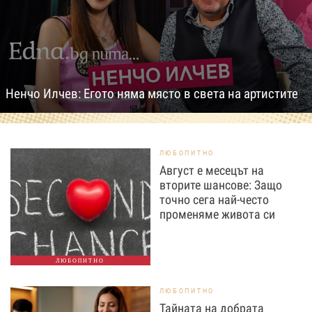
Ненчо Илчев: Егото няма място в света на артистите
ЛЮБОПИТНО
Август е месецът на
вторите шансове: Защо
точно сега най-често
променяме живота си
ЛЮБОПИТНО
ЛЮБОПИТНО
Тайната на добрата