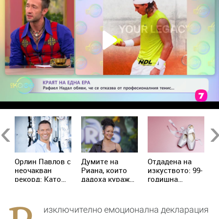
Previous
Ne
Орлин Павлов с
Думите на
Отдадена на
Е
и
неочакван
Риана, които
изкуството: 99-
А
рекорд: Като
дадоха кураж
годишна
р
дете изял 9
на жена с рак
балерина
п
а
царевици
продължава да
с
наведнъж
преподава
п
изключително емоционална декларация
танци
и