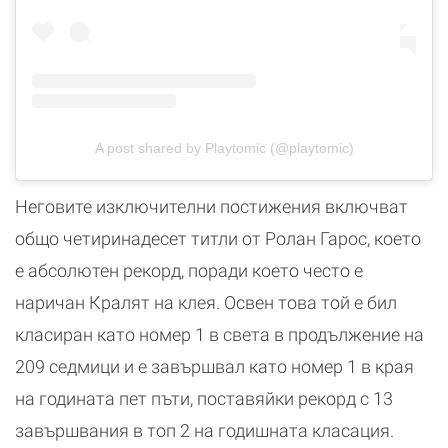
A post shared by Playtomic (@playtomic)
Неговите изключителни постижения включват
общо четиринадесет титли от Ролан Гарос, което
е абсолютен рекорд, поради което често е
наричан Кралят на клея. Освен това той е бил
класиран като номер 1 в света в продължение на
209 седмици и е завършвал като номер 1 в края
на годината пет пъти, поставяйки рекорд с 13
завършвания в топ 2 на годишната класация.