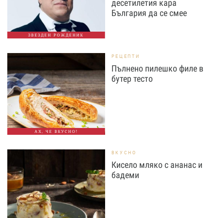
десетилетия кара
България да се смее
ЗВЕЗДЕН РОЖДЕНИК
РЕЦЕПТИ
Пълнено пилешко филе в
бутер тесто
АХ, ЧЕ ВКУСНО!
ВКУСНО
Кисело мляко с ананас и
бадеми