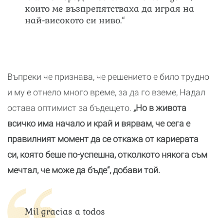
които ме възпрепятстваха да играя на
най-високото си ниво.“
Въпреки че признава, че решението е било трудно
и му е отнело много време, за да го вземе, Надал
остава оптимист за бъдещето.
„Но в живота
всичко има начало и край и вярвам, че сега е
правилният момент да се откажа от кариерата
си, която беше по-успешна, отколкото някога съм
мечтал, че може да бъде“, добави той.
Mil gracias a todos