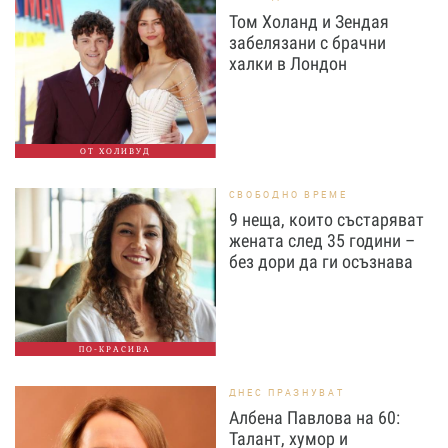
Том Холанд и Зендая
забелязани с брачни
халки в Лондон
ОТ ХОЛИВУД
СВОБОДНО ВРЕМЕ
9 неща, които състаряват
жената след 35 години –
без дори да ги осъзнава
ПО-КРАСИВА
ДНЕС ПРАЗНУВАТ
Албена Павлова на 60:
Талант, хумор и