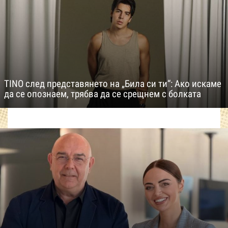
TINO след представянето на „Била си ти“: Ако искаме
да се опознаем, трябва да се срещнем с болката