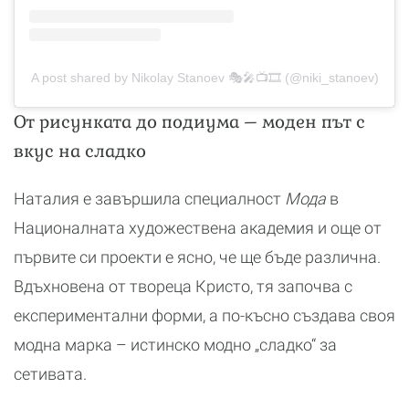
A post shared by Nikolay Stanoev 🎭🎤📺🎞️ (@niki_stanoev)
От рисунката до подиума – моден път с
вкус на сладко
Наталия е завършила специалност
Мода
в
Националната художествена академия и още от
първите си проекти е ясно, че ще бъде различна.
Вдъхновена от твореца Кристо, тя започва с
експериментални форми, а по-късно създава своя
модна марка – истинско модно „сладко“ за
сетивата.