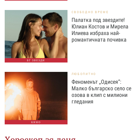
СВОБОДНО ВРЕМЕ
Палатка под звездите!
Юлиан Костов и Мирела
Илиева избраха най-
романтичната почивка
БГ ЗВЕЗДИ
ЛЮБОПИТНО
Феноменът „Одисея“:
Малко българско село се
озова в клип с милиони
гледания
КИНО
Хороскоп за деня