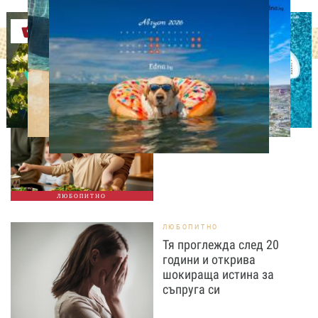
Оферти
ЛЮБОПИТНО
Тайната на добрата
вечеря не се крие в
сложната рецепта
ЛЮБОПИТНО
ЛЮБОПИТНО
Тя проглежда след 20
години и открива
шокираща истина за
съпруга си