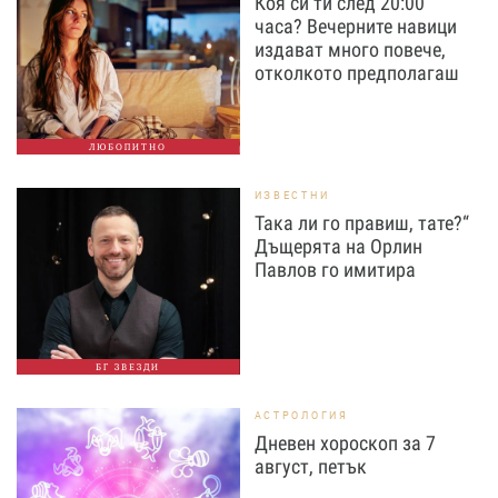
Коя си ти след 20:00
часа? Вечерните навици
издават много повече,
отколкото предполагаш
ЛЮБОПИТНО
ИЗВЕСТНИ
Така ли го правиш, тате?“
Дъщерята на Орлин
Павлов го имитира
БГ ЗВЕЗДИ
АСТРОЛОГИЯ
Дневен хороскоп за 7
август, петък