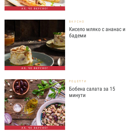
АХ, ЧЕ ВКУСНО!
ВКУСНО
Кисело мляко с ананас и
бадеми
АХ, ЧЕ ВКУСНО!
РЕЦЕПТИ
Бобена салата за 15
минути
АХ, ЧЕ ВКУСНО!