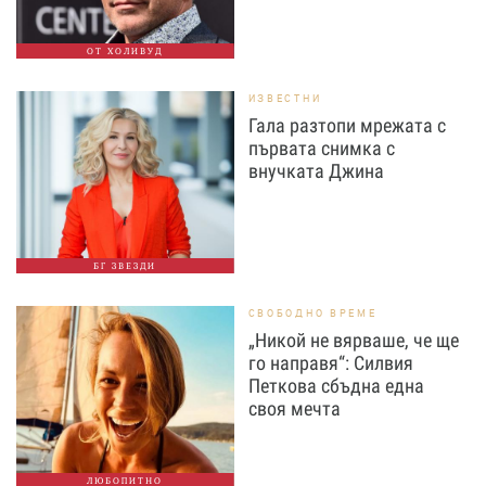
ОТ ХОЛИВУД
ИЗВЕСТНИ
Гала разтопи мрежата с
първата снимка с
внучката Джина
БГ ЗВЕЗДИ
СВОБОДНО ВРЕМЕ
„Никой не вярваше, че ще
го направя“: Силвия
Петкова сбъдна една
своя мечта
ЛЮБОПИТНО