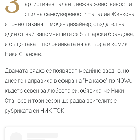
З
я
р
артистичен талант, нежна женственост и
к
стилна самоувереност? Наталия Живкова
е точно такава – моден дизайнер, създател на
един от най-запомнящите се български брандове,
и също така – половинката на актьора и комик
Ники Станоев.
Двамата рядко се появяват медийно заедно, но
днес го направиха в ефира на "На кафе" по NOVA,
където освен за любовта си, обявиха, че Ники
Станоев и този сезон ще радва зрителите с
рубриката си НИК ТОК.