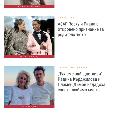
EDNA ИСТОРИЯ
ИЗВЕСТНИ
A$AP Rocky и Риана с
откровено признание за
родителството
ОТ ХОЛИВУД
СВОБОДНО ВРЕМЕ
„Тук сме най-щастливи“:
Радина Кърджилова и
Пламен Димов издадоха
своето любимо място
БГ ЗВЕЗДИ