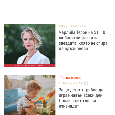
ДНЕС ПРАЗНУВАТ
Чарлийз Терон на 51: 10
любопитни факта за
звездата, която не спира
да вдъхновява
ЗВЕЗДЕН РОЖДЕНИК
OHNAMAMA.BG
Защо детето трябва да
играе навън всеки ден:
Ползи, които ще ви
изненадат