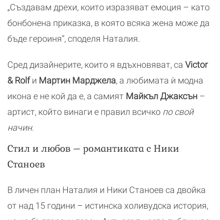
„Създавам дрехи, които изразяват емоция – като
бонбонена приказка, в която всяка жена може да
бъде героиня“, споделя Наталия.
Сред дизайнерите, които я вдъхновяват, са
Victor
& Rolf
и
Мартин Марджела
, а любимата ѝ модна
икона е не кой да е, а самият
Майкъл Джаксън
–
артист, който винаги е правил всичко
по свой
начин
.
Стил и любов – романтиката с Ники
Станоев
В личен план Наталия и Ники Станоев са двойка
от над 15 години – истинска холивудска история,