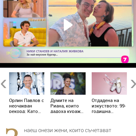
Previous
Ne
Орлин Павлов с
Думите на
Отдадена на
Е
и
неочакван
Риана, които
изкуството: 99-
А
рекорд: Като
дадоха кураж
годишна
р
дете изял 9
на жена с рак
балерина
п
а
царевици
продължава да
с
наведнъж
преподава
п
наеш онези жени, които съчетават
танци
и