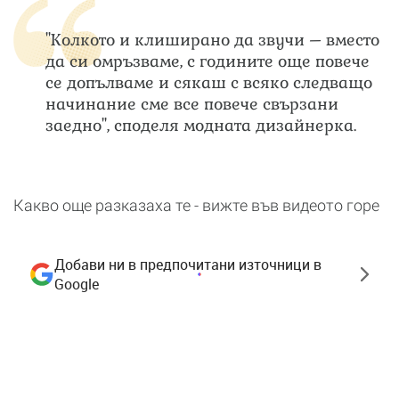
"Колкото и клиширано да звучи – вместо
да си омръзваме, с годините още повече
се допълваме и сякаш с всяко следващо
начинание сме все повече свързани
заедно", споделя модната дизайнерка.
Какво още разказаха те - вижте във видеото горе
Добави ни в предпочитани източници в
Google