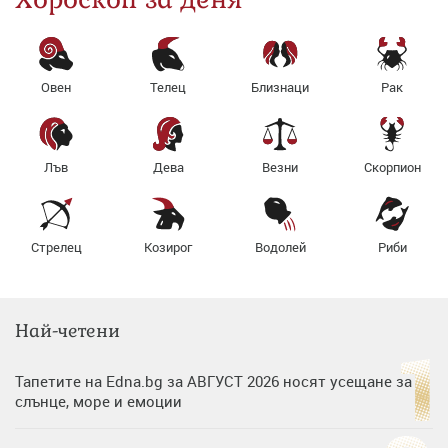
Овен
Телец
Близнаци
Рак
Лъв
Дева
Везни
Скорпион
Стрелец
Козирог
Водолей
Риби
Най-четени
Тапетите на Edna.bg за АВГУСТ 2026 носят усещане за
слънце, море и емоции