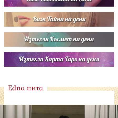
Виж Тайна на деня
Изтегли Късмет на деня
Изтегли Карта Таро на деня
Edna пита