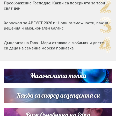
Преображение Господне: Какви са поверията за този
свят ден
Хороскоп за АВГУСТ 2026 г.: Нови възможности, важни
решения и емоционален баланс
Дъщерята на Гала - Мари отплава с любимия и двете
си деца на семейна морска приказка
„Тук сме най-щастливи“: Радина Кърджилова и Пламен
Димов издадоха своето любимо място
Магическата топка
Дъщерята на Тодор Батков вдигна сватба, Стоичков и
Братя Аргирови я изненадаха с песен
Каква си според асцендента си
Виж Съновника на Edna