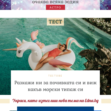
очаква всяка зодия
АСТРО
ТЕСТОВЕ
Разкажи ни за почивката си и виж
какъв морски типаж си
Украси, като изтеглиш нова тема на Edna.bg