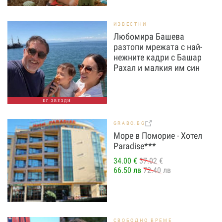
ИЗВЕСТНИ
Любомира Башева
разтопи мрежата с най-
нежните кадри с Башар
Рахал и малкия им син
БГ ЗВЕЗДИ
GRABO.BG
Море в Поморие - Хотел
Paradise***
34.00 €
37.02 €
66.50 лв
72.40 лв
СВОБОДНО ВРЕМЕ