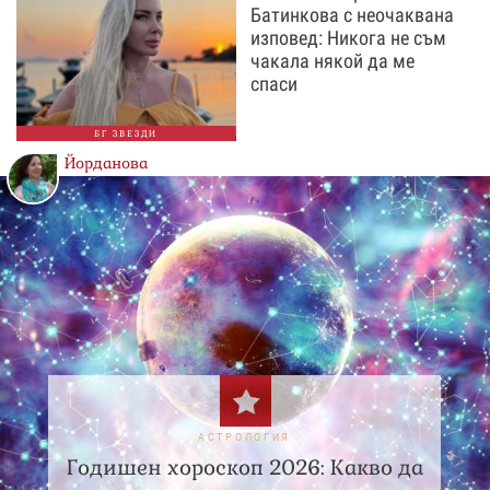
Батинкова с неочаквана
изповед: Никога не съм
чакала някой да ме
спаси
БГ ЗВЕЗДИ
Йорданова
АСТРОЛОГИЯ
Годишен хороскоп 2026: Какво да