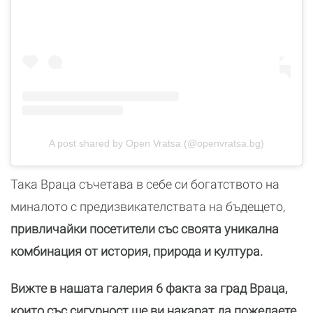
A post shared by Open Vratsa (@openvratsa.bg)
Така Враца съчетава в себе си богатството на
миналото с предизвикателствата на бъдещето,
привличайки посетители със своята уникална
комбинация от история, природа и култура.
Вижте в нашата галерия 6 факта за град Враца,
които със сигурност ще ви накарат да пожелаете