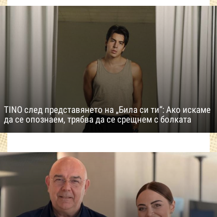
TINO след представянето на „Била си ти“: Ако искаме
да се опознаем, трябва да се срещнем с болката