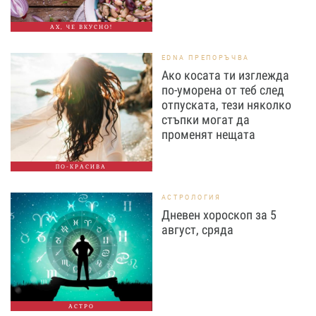
АХ, ЧЕ ВКУСНО!
EDNA ПРЕПОРЪЧВА
Ако косата ти изглежда
по-уморена от теб след
отпуската, тези няколко
стъпки могат да
променят нещата
ПО-КРАСИВА
АСТРОЛОГИЯ
Дневен хороскоп за 5
август, сряда
АСТРО