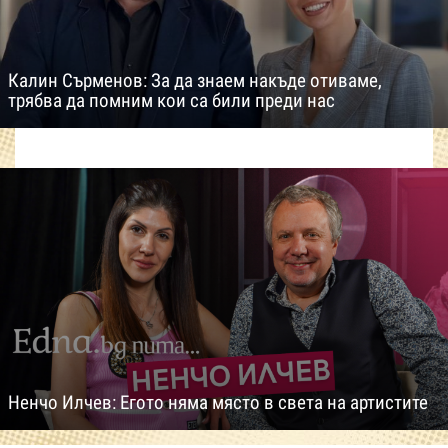
Калин Сърменов: За да знаем накъде отиваме,
трябва да помним кои са били преди нас
Ненчо Илчев: Егото няма място в света на артистите