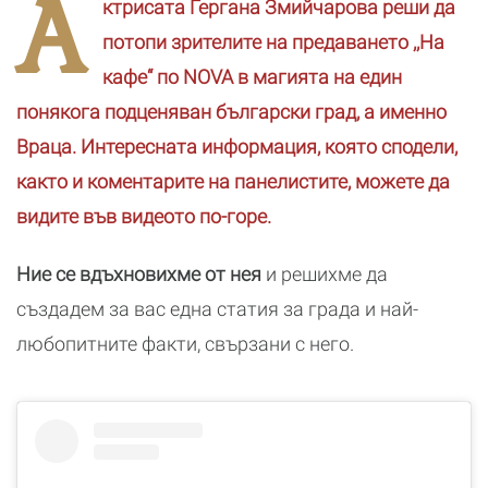
А
ктрисата Гергана Змийчарова реши да
козметичен
бранд
потопи зрителите на предаването ,,На
кафе“ по NOVA в магията на един
понякога подценяван български град, а именно
Враца. Интересната информация, която сподели,
както и коментарите на панелистите, можете да
видите във видеото по-горе.
Ние се вдъхновихме от нея
и решихме да
създадем за вас една статия за града и най-
любопитните факти, свързани с него.