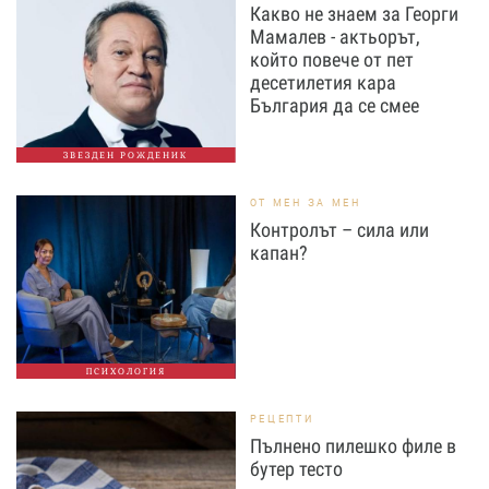
Какво не знаем за Георги
Мамалев - актьорът,
който повече от пет
десетилетия кара
България да се смее
ЗВЕЗДЕН РОЖДЕНИК
ОТ МЕН ЗА МЕН
Контролът – сила или
капан?
ПСИХОЛОГИЯ
РЕЦЕПТИ
Пълнено пилешко филе в
бутер тесто