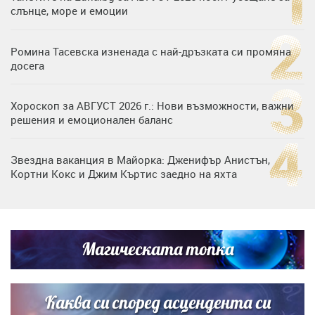
слънце, море и емоции
Ромина Тасевска изненада с най-дръзката си промяна
досега
Хороскоп за АВГУСТ 2026 г.: Нови възможности, важни
решения и емоционален баланс
Звездна ваканция в Майорка: Дженифър Анистън,
Кортни Кокс и Джим Къртис заедно на яхта
Дъщерята на Тодор Батков вдигна сватба, Стоичков и
Братя Аргирови я изненадаха с песен
Магическата топка
Дъщерята на Гала - Мари отплава с любимия и двете
си деца на семейна морска приказка
Каква си според асцендента си