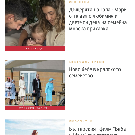
ИЗВЕСТНИ
Дъщерята на Гала - Мари
отплава с любимия и
двете си деца на семейна
морска приказка
БГ ЗВЕЗДИ
СВОБОДНО ВРЕМЕ
Ново бебе в кралското
семейство
КРАЛСКИ НОВИНИ
ЛЮБОПИТНО
Българският филм "Баба