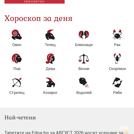
ЛЮБОПИТНО
Хороскоп за деня
Овен
Телец
Близнаци
Рак
Лъв
Дева
Везни
Скорпион
Стрелец
Козирог
Водолей
Риби
Най-четени
Тапетите на Edna.bg за АВГУСТ 2026 носят усещане за