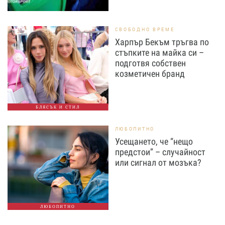
СВОБОДНО ВРЕМЕ
Харпър Бекъм тръгва по
стъпките на майка си –
подготвя собствен
козметичен бранд
БЛЯСЪК И СТИЛ
ЛЮБОПИТНО
Усещането, че “нещо
предстои” – случайност
или сигнал от мозъка?
ЛЮБОПИТНО