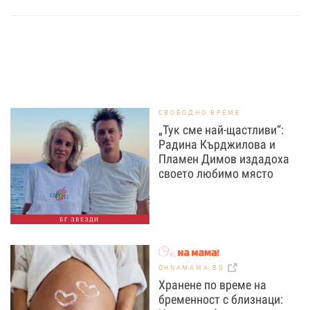
СВОБОДНО ВРЕМЕ
„Тук сме най-щастливи“:
Радина Кърджилова и
Пламен Димов издадоха
своето любимо място
БГ ЗВЕЗДИ
OHNAMAMA.BG
Хранене по време на
бременност с близнаци: