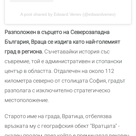
A post shared by Edward Venev (@edwardvenev)
Разположен в сърцето на Северозападна
България, Враца се издига като най-големият
град в региона.
Съчетавайки история със
съвремие, той е административен и стопански
център в областта. Отдалечен на около 112
километра северно от столицата София, градът
разполага с изключително стратегическо
местоположение.
Старото име на града, Вратица, отбелязва
връзката му с географския обект "Вратцата" -
скален пролом, през който е преминавал вековен