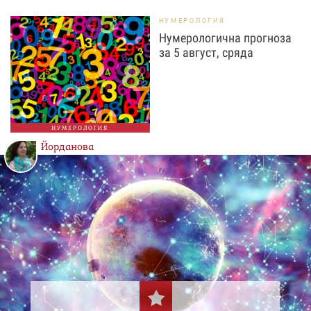
НУМЕРОЛОГИЯ
Нумерологична прогноза
за 5 август, сряда
НУМЕРОЛОГИЯ
Йорданова