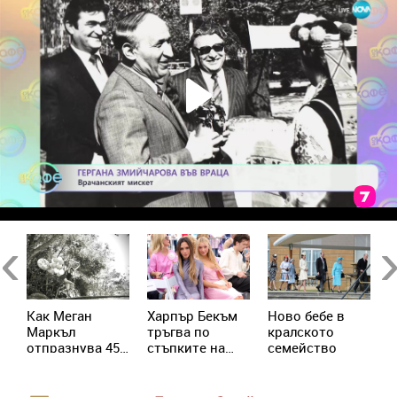
Previous
Ne
Как Меган
Харпър Бекъм
Ново бебе в
Д
се
Маркъл
тръгва по
кралското
Л
отпразнува 45-
стъпките на
семейство
с
я
ия си рожден
майка си –
б
ден с принц
подготвя
п
Хари
собствен
н