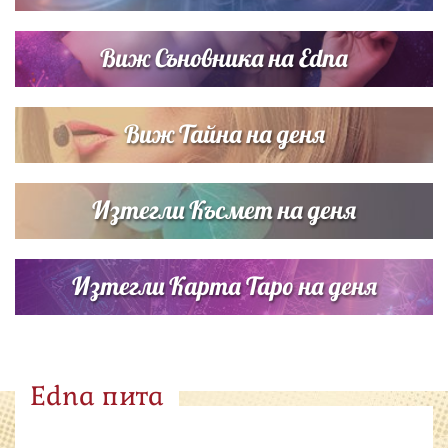
Виж Съновника на Edna
Виж Тайна на деня
Изтегли Късмет на деня
Изтегли Карта Таро на деня
Edna пита