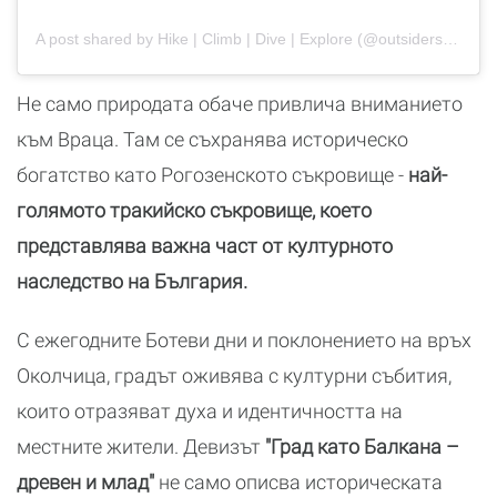
A post shared by Hike | Climb | Dive | Explore (@outsiders.bulgaria)
Не само природата обаче привлича вниманието
към Враца. Там се съхранява историческо
богатство като Рогозенското съкровище -
най-
голямото тракийско съкровище, което
представлява важна част от културното
наследство на България.
С ежегодните Ботеви дни и поклонението на връх
Околчица, градът оживява с културни събития,
които отразяват духа и идентичността на
местните жители. Девизът
"Град като Балкана –
древен и млад"
не само описва историческата