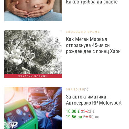
Какво трябва да знаете
СВОБОДНО ВРЕМЕ
Как Меган Маркъл
отпразнува 45-ия си
рожден ден с принц Хари
КРАЛСКИ НОВИНИ
GRABO.BG
За автоклиматика -
Автосервиз RP Motorsport
10.00 €
33.23 €
19.56 лв
64.99 лв