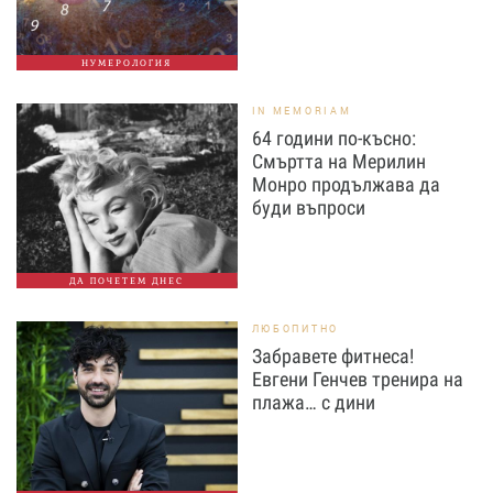
НУМЕРОЛОГИЯ
IN MEMORIAM
64 години по-късно:
Смъртта на Мерилин
Монро продължава да
буди въпроси
ДА ПОЧЕТЕМ ДНЕС
ЛЮБОПИТНО
Забравете фитнеса!
Евгени Генчев тренира на
плажа… с дини