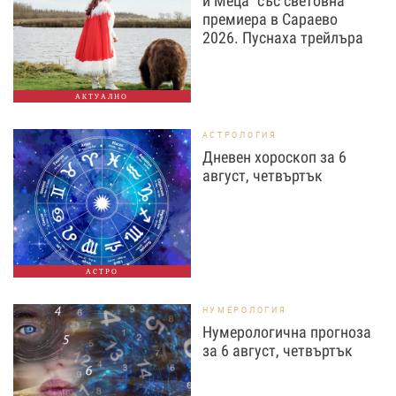
и Меца" със световна
премиера в Сараево
2026. Пуснаха трейлъра
АКТУАЛНО
АСТРОЛОГИЯ
Дневен хороскоп за 6
август, четвъртък
АСТРО
НУМЕРОЛОГИЯ
Нумерологична прогноза
за 6 август, четвъртък