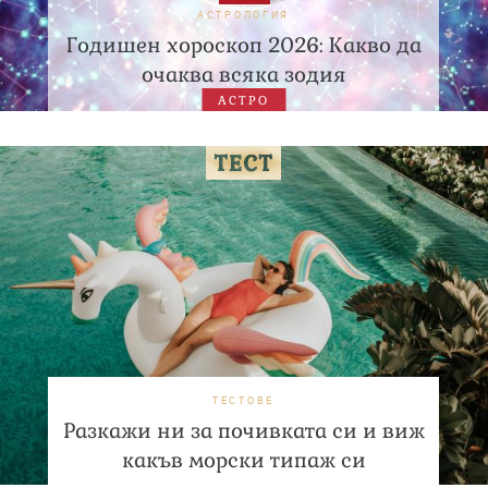
АСТРОЛОГИЯ
Годишен хороскоп 2026: Какво да
очаква всяка зодия
АСТРО
ТЕСТОВЕ
Разкажи ни за почивката си и виж
какъв морски типаж си