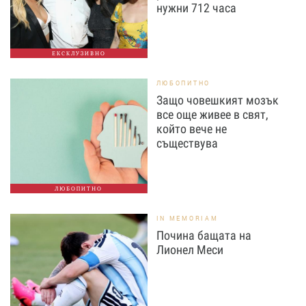
нужни 712 часа
ЕКСКЛУЗИВНО
ЛЮБОПИТНО
Защо човешкият мозък
все още живее в свят,
който вече не
съществува
ЛЮБОПИТНО
IN MEMORIAM
Почина бащата на
Лионел Меси