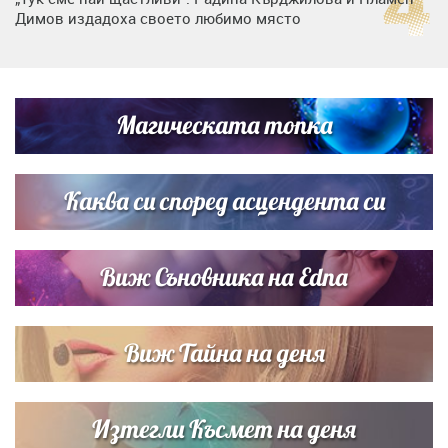
Димов издадоха своето любимо място
Любомира Башева разтопи мрежата с най-нежните
кадри с Башар Рахал и малкия им син
Магическата топка
Дъщерята на Тодор Батков вдигна сватба, Стоичков и
Братя Аргирови я изненадаха с песен
Каква си според асцендента си
Виж Съновника на Edna
Виж Тайна на деня
Изтегли Късмет на деня