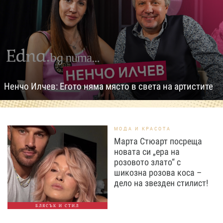
Ненчо Илчев: Егото няма място в света на артистите
МОДА И КРАСОТА
Марта Стюарт посреща
новата си „ера на
розовото злато“ с
шикозна розова коса –
дело на звезден стилист!
БЛЯСЪК И СТИЛ