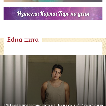
Изтегли Карта Таро на деня
Edna пита
TINO след представянето на „Била си ти“: Ако искаме