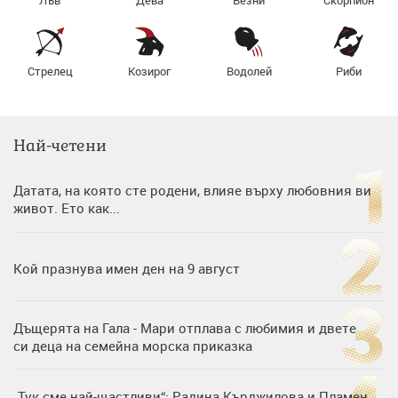
Лъв
Дева
Везни
Скорпион
Стрелец
Козирог
Водолей
Риби
Най-четени
Датата, на която сте родени, влияе върху любовния ви
живот. Ето как...
Кой празнува имен ден на 9 август
Дъщерята на Гала - Мари отплава с любимия и двете
си деца на семейна морска приказка
„Тук сме най-щастливи“: Радина Кърджилова и Пламен