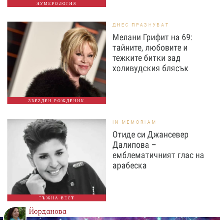
НУМЕРОЛОГИЯ
ДНЕС ПРАЗНУВАТ
Мелани Грифит на 69:
тайните, любовите и
тежките битки зад
холивудския блясък
ЗВЕЗДЕН РОЖДЕНИК
IN MEMORIAM
Отиде си Джансевер
Далипова –
емблематичният глас на
арабеска
ТЪЖНА ВЕСТ
Йорданова