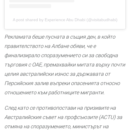
A post shared by Experience Abu Dhabi (@visitabudhabi)
Рекламата беше пусната в същия ден, в който
правителството на Албане обяви, че е
финализирало споразумението си за свободна
търговия с ОАЕ, премахвайки митата върху почти
целия австралийски износ за държавата от
Персийския залив въпреки опасенията относно
отношението към работниците мигранти.
След като се противопостави на призивите на
Австралийския съвет на профсъюзите (ACTU) за
отмяна на споразумението, министърът на