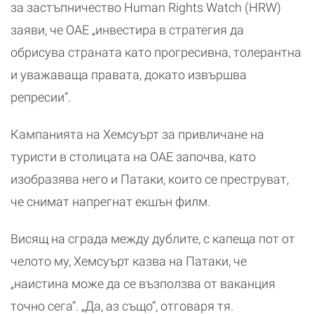
за застъпничество Human Rights Watch (HRW)
заяви, че ОАЕ „инвестира в стратегия да
обрисува страната като прогресивна, толерантна
и уважаваща правата, докато извършва
репресии“.
Кампанията на Хемсуърт за привличане на
туристи в столицата на ОАЕ започва, като
изобразява него и Патаки, които се преструват,
че снимат напрегнат екшън филм.
Висящ на сграда между дублите, с капеща пот от
челото му, Хемсуърт казва на Патаки, че
„наистина може да се възползва от ваканция
точно сега“. „Да, аз също“, отговаря тя.