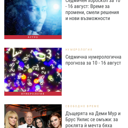
Седмичен хороскоп за 10
- 16 август: Време за
промени, смели решения
и нови възможности
АСТРО
НУМЕРОЛОГИЯ
Седмична нумерологична
прогноза за 10 - 16 август
НУМЕРОЛОГИЯ
СВОБОДНО ВРЕМЕ
Дъщерята на Деми Мур и
Брус Уилис се омъжи: за
роклята ѝ мечта бяха