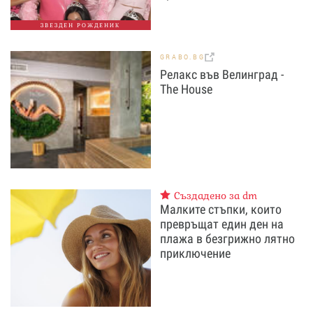
ЗВЕЗДЕН РОЖДЕНИК
GRABO.BG
Релакс във Велинград -
The House
Създадено за dm
Малките стъпки, които
превръщат един ден на
плажа в безгрижно лятно
приключение