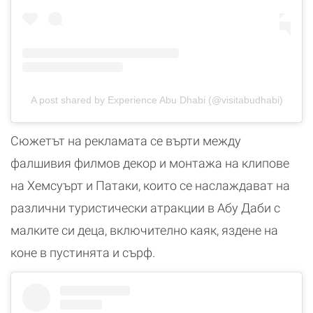
A post shared by Experience Abu Dhabi (@visitabudhabi)
Сюжетът на рекламата се върти между
фалшивия филмов декор и монтажа на клипове
на Хемсуърт и Патаки, които се наслаждават на
различни туристически атракции в Абу Даби с
малките си деца, включително каяк, яздене на
коне в пустинята и сърф.