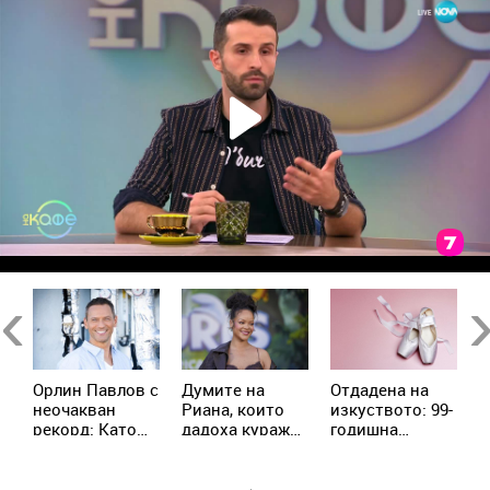
Previous
Ne
Орлин Павлов с
Думите на
Отдадена на
Е
и
неочакван
Риана, които
изкуството: 99-
А
рекорд: Като
дадоха кураж
годишна
р
дете изял 9
на жена с рак
балерина
п
а
царевици
продължава да
с
наведнъж
преподава
п