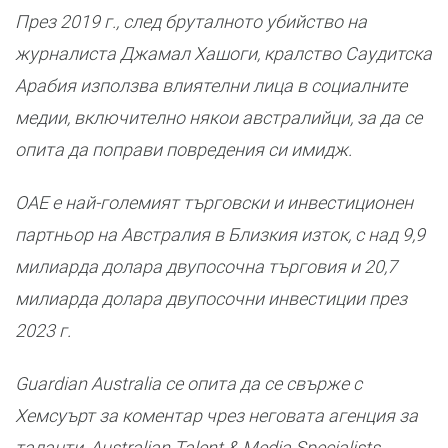
През 2019 г., след бруталното убийство на
журналиста Джамал Хашоги, кралство Саудитска
Арабия използва влиятелни лица в социалните
медии, включително някои австралийци, за да се
опита да поправи повредения си имидж.
ОАЕ е най-големият търговски и инвестиционен
партньор на Австралия в Близкия изток, с над 9,9
милиарда долара двупосочна търговия и 20,7
милиарда долара двупосочни инвестиции през
2023 г.
Guardian Australia се опита да се свърже с
Хемсуърт за коментар чрез неговата агенция за
таланти, Australian Talent & Media Specialists,