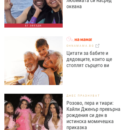
любимата си насред
океана
БГ ЗВЕЗДИ
OHNAMAMA.BG
Цитати за бабите и
дядовците, които ще
стоплят сърцето ви
ДНЕС ПРАЗНУВАТ
Розово, пера и тиари:
Кайли Дженър превърна
рождения си ден в
истинска момичешка
приказка