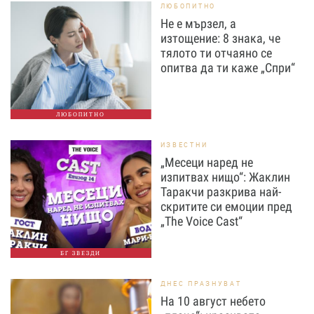
ЛЮБОПИТНО
Не е мързел, а
изтощение: 8 знака, че
тялото ти отчаяно се
опитва да ти каже „Спри“
ЛЮБОПИТНО
ИЗВЕСТНИ
„Месеци наред не
изпитвах нищо“: Жаклин
Таракчи разкрива най-
скритите си емоции пред
„The Voice Cast“
БГ ЗВЕЗДИ
ДНЕС ПРАЗНУВАТ
На 10 август небето