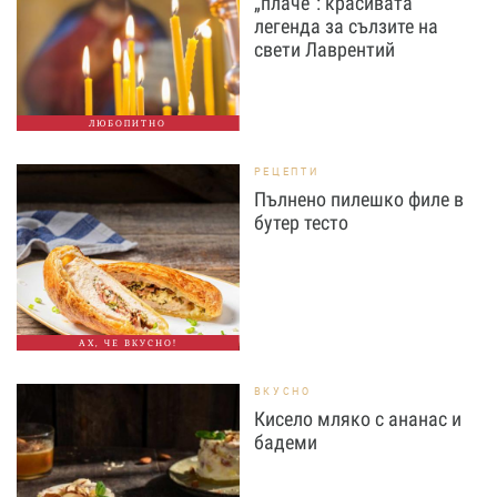
„плаче“: красивата
легенда за сълзите на
свети Лаврентий
ЛЮБОПИТНО
РЕЦЕПТИ
Пълнено пилешко филе в
бутер тесто
АХ, ЧЕ ВКУСНО!
ВКУСНО
Кисело мляко с ананас и
бадеми