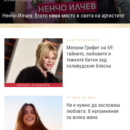
Ненчо Илчев: Егото няма място в света на артистите
ДНЕС ПРАЗНУВАТ
Мелани Грифит на 69:
тайните, любовите и
тежките битки зад
холивудския блясък
ЗВЕЗДЕН РОЖДЕНИК
ОТ МЕН ЗА МЕН
Не е нужно да заслужиш
любовта: 8 напомняния
за всяка жена