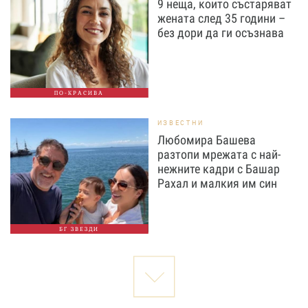
9 неща, които състаряват
жената след 35 години –
без дори да ги осъзнава
ПО-КРАСИВА
ИЗВЕСТНИ
Любомира Башева
разтопи мрежата с най-
нежните кадри с Башар
Рахал и малкия им син
БГ ЗВЕЗДИ