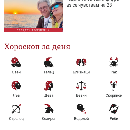
аз се чувствам на 23
ЗВЕЗДЕН РОЖДЕНИК
Хороскоп за деня
Овен
Телец
Близнаци
Рак
Лъв
Дева
Везни
Скорпион
Стрелец
Козирог
Водолей
Риби