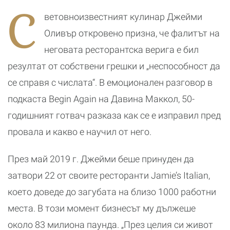
а
царевици
продължава да
с
С
наведнъж
преподава
п
ветовноизвестният кулинар Джейми
танци
и
я
р
Оливър откровено призна, че фалитът на
к
неговата ресторантска верига е бил
резултат от собствени грешки и „неспособност да
се справя с числата“. В емоционален разговор в
подкаста Begin Again на Давина Маккол, 50-
годишният готвач разказа как се е изправил пред
провала и какво е научил от него.
През май 2019 г. Джейми беше принуден да
затвори 22 от своите ресторанти Jamie’s Italian,
което доведе до загубата на близо 1000 работни
места. В този момент бизнесът му дължеше
около 83 милиона паунда. „През целия си живот