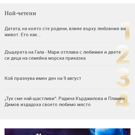
Най-четени
Датата, на която сте родени, влияе върху любовния ви
живот. Ето как...
Дъщерята на Гала - Мари отплава с любимия и двете
си деца на семейна морска приказка
Кой празнува имен ден на 9 август
„Тук сме най-щастливи“: Радина Кърджилова и Пламен
Димов издадоха своето любимо място
Дъщерята на Тодор Батков вдигна сватба, Стоичков и
Братя Аргирови я изненадаха с песен