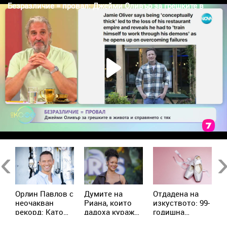
Previous
Ne
Орлин Павлов с
Думите на
Отдадена на
Е
и
неочакван
Риана, които
изкуството: 99-
А
рекорд: Като
дадоха кураж
годишна
р
дете изял 9
на жена с рак
балерина
п