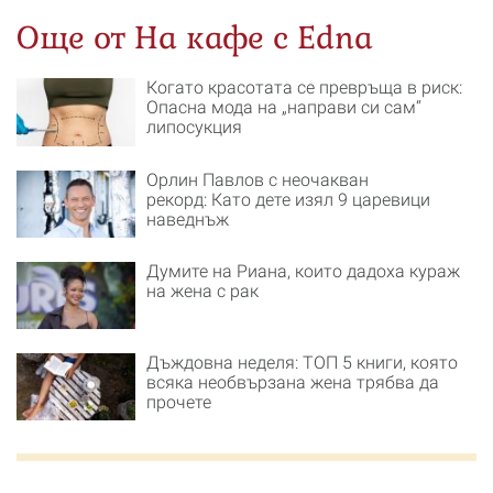
Още от На кафе с Edna
Когато красотата се превръща в риск:
Опасна мода на „направи си сам“
липосукция
Орлин Павлов с неочакван
рекорд: Като дете изял 9 царевици
наведнъж
Думите на Риана, които дадоха кураж
на жена с рак
Дъждовна неделя: ТОП 5 книги, която
всяка необвързана жена трябва да
прочете