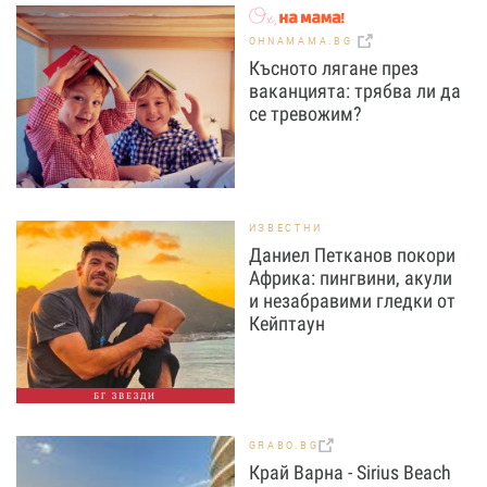
OHNAMAMA.BG
Късното лягане през
ваканцията: трябва ли да
се тревожим?
ИЗВЕСТНИ
Даниел Петканов покори
Африка: пингвини, акули
и незабравими гледки от
Кейптаун
БГ ЗВЕЗДИ
GRABO.BG
Край Варна - Sirius Beach