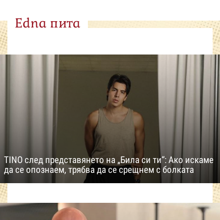
Edna пита
TINO след представянето на „Била си ти“: Ако искаме
да се опознаем, трябва да се срещнем с болката