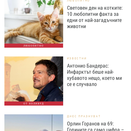
ЛЮБОПИТНО
Световен ден на котките:
10 любопитни факта за
едни от най-загадъчните
животни
ЛЮБОПИТНО
ИЗВЕСТНИ
Антонио Бандерас:
Инфарктът беше най-
хубавото нещо, което ми
се е случвало
ОТ ХОЛИВУД
ДНЕС ПРАЗНУВАТ
Орлин Горанов на 69:
Годините са само цифра –