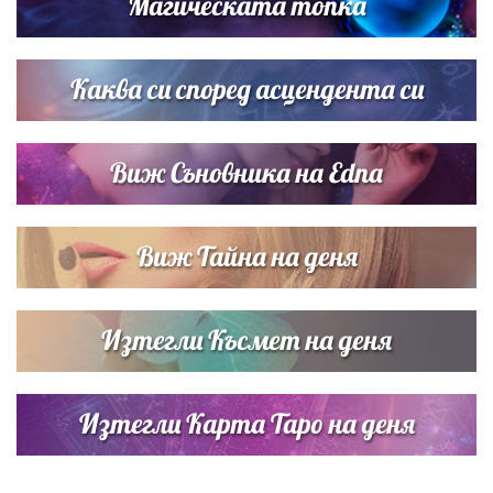
Магическата топка
Дневен хороскоп за 6 август, четвъртък
Каква си според асцендента си
Виж Съновника на Edna
Виж Тайна на деня
Изтегли Късмет на деня
Изтегли Карта Таро на деня