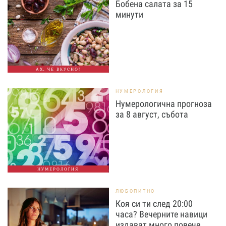
Бобена салата за 15
минути
АХ, ЧЕ ВКУСНО!
НУМЕРОЛОГИЯ
Нумерологична прогноза
за 8 август, събота
НУМЕРОЛОГИЯ
ЛЮБОПИТНО
Коя си ти след 20:00
часа? Вечерните навици
издават много повече,