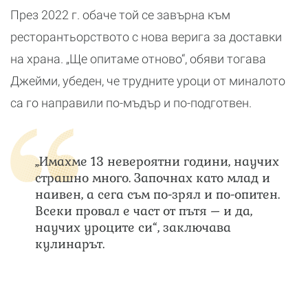
През 2022 г. обаче той се завърна към
ресторантьорството с нова верига за доставки
на храна. „Ще опитаме отново“, обяви тогава
Джейми, убеден, че трудните уроци от миналото
са го направили по-мъдър и по-подготвен.
„Имахме 13 невероятни години, научих
страшно много. Започнах като млад и
наивен, а сега съм по-зрял и по-опитен.
Всеки провал е част от пътя – и да,
научих уроците си“, заключава
кулинарът.