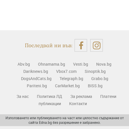
Последвай ни във:
Abv.bg
Ohnamama.bg
Vesti.bg
Nova.bg
Dariknews.bg
Vbox7.com
Sinoptik.bg
DogsAndCats.bg
Telegraph.bg
Grabo.bg
Pariteni.bg
CarMarket.bg
BISS.bg
За нас
Политика ЛД
За реклама
Платени
публикации
Контакти
Използването или публикуването на част или цялостно съдържание от
сайта Edna.bg без разрешение е забранено.