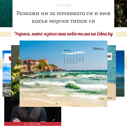
ТЕСТОВЕ
Разкажи ни за почивката си и виж
какъв морски типаж си
Украси, като изтеглиш нова тема на Edna.bg
Оферти
ИЗВЕСТНИ
Така ли го правиш, тате?“
Дъщерята на Орлин
Павлов го имитира
БГ ЗВЕЗДИ