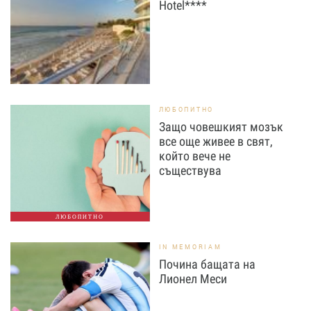
Hotel****
ЛЮБОПИТНО
Защо човешкият мозък
все още живее в свят,
който вече не
съществува
ЛЮБОПИТНО
IN MEMORIAM
Почина бащата на
Лионел Меси