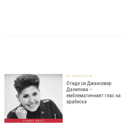
IN MEMORIAM
Отиде си Джансевер
Далипова –
емблематичният глас на
арабеска
ТЪЖНА ВЕСТ