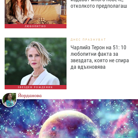
отколкото предполагаш
ЛЮБОПИТНО
ДНЕС ПРАЗНУВАТ
Чарлийз Терон на 51: 10
любопитни факта за
звездата, която не спира
да вдъхновява
ЗВЕЗДЕН РОЖДЕНИК
Йорданова