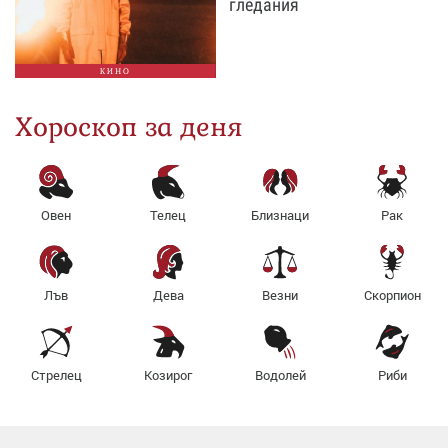
гледания
КИНО
Хороскоп за деня
Овен
Телец
Близнаци
Рак
Лъв
Дева
Везни
Скорпион
Стрелец
Козирог
Водолей
Риби