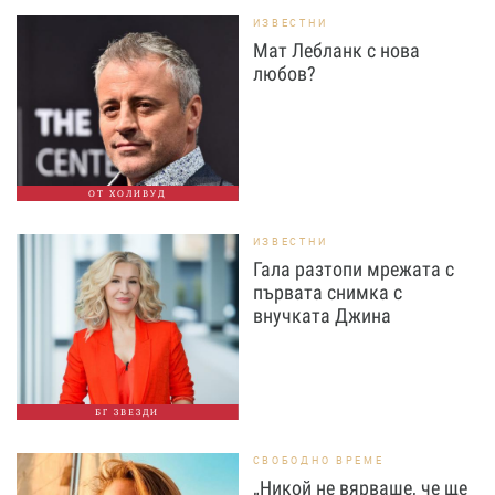
ИЗВЕСТНИ
Мат Лебланк с нова
любов?
ОТ ХОЛИВУД
ИЗВЕСТНИ
Гала разтопи мрежата с
първата снимка с
внучката Джина
БГ ЗВЕЗДИ
СВОБОДНО ВРЕМЕ
„Никой не вярваше, че ще