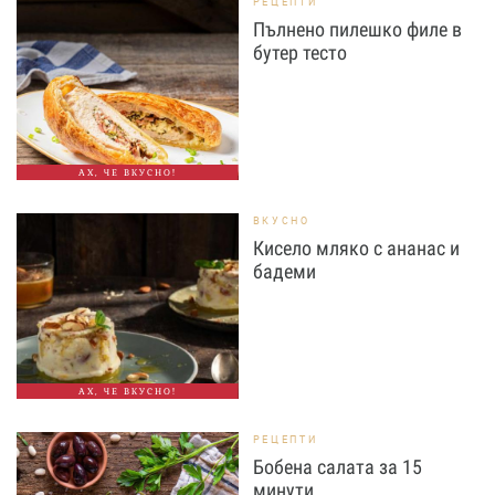
РЕЦЕПТИ
Пълнено пилешко филе в
бутер тесто
АХ, ЧЕ ВКУСНО!
ВКУСНО
Кисело мляко с ананас и
бадеми
АХ, ЧЕ ВКУСНО!
РЕЦЕПТИ
Бобена салата за 15
минути