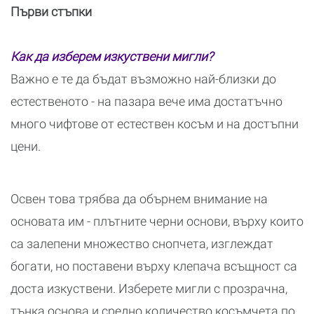
Първи стъпки
Как да изберем изкуствени мигли?
Важно е те да бъдат възможно най-близки до
естественото - на пазара вече има достатъчно
много чифтове от естествен косъм и на достъпни
цени.
Освен това трябва да обърнем внимание на
основата им - плътните черни основи, върху които
са залепени множество снопчета, изглеждат
богати, но поставени върху клепача всъщност са
доста изкуствени. Изберете мигли с прозрачна,
тънка основа и средно количество косъмчета по