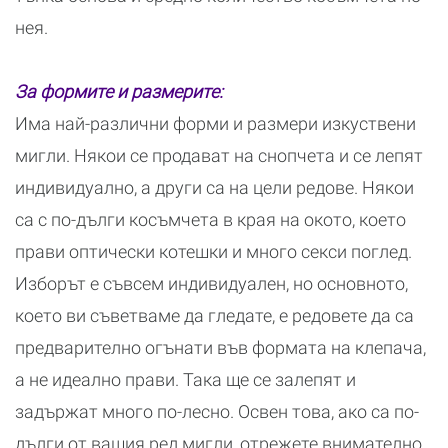
нея.
За формите и размерите:
Има най-различни форми и размери изкуствени
мигли. Някои се продават на снопчета и се лепят
индивидуално, а други са на цели редове. Някои
са с по-дълги косъмчета в края на окото, което
прави оптически котешки и много секси поглед.
Изборът е съвсем индивидуален, но основното,
което ви съветваме да гледате, е редовете да са
предварително огънати във формата на клепача,
а не идеално прави. Така ще се залепят и
задържат много по-лесно. Освен това, ако са по-
дълги от вашия ред мигли, отрежете внимателно