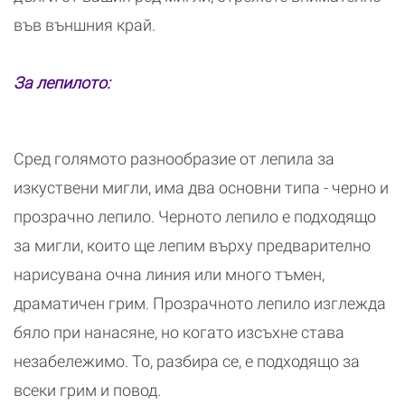
във външния край.
За лепилото:
Сред голямото разнообразие от лепила за
изкуствени мигли, има два основни типа - черно и
прозрачно лепило. Черното лепило е подходящо
за мигли, които ще лепим върху предварително
нарисувана очна линия или много тъмен,
драматичен грим. Прозрачното лепило изглежда
бяло при нанасяне, но когато изсъхне става
незабележимо. То, разбира се, е подходящо за
всеки грим и повод.