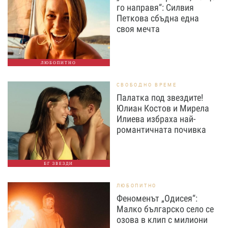
го направя“: Силвия
Петкова сбъдна една
своя мечта
ЛЮБОПИТНО
СВОБОДНО ВРЕМЕ
Палатка под звездите!
Юлиан Костов и Мирела
Илиева избраха най-
романтичната почивка
БГ ЗВЕЗДИ
ЛЮБОПИТНО
Феноменът „Одисея“:
Малко българско село се
озова в клип с милиони