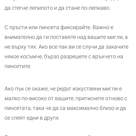
да стегне лепилото и да стане по-лепкаво.
С пръсти или пинсета фиксирайте. Важно е
внимателно да ги поставяте над вашите мигли, а
не върху тях. Ако все пак ви се случи да закачите
някое косъмче, бързо разрешете с връхчето на
пинсетите.
Ако пък се окаже, че редът изкуствени мигли е
малко по-високо от вашите, притиснете отново с
пинсетата, така че да са максимално близо и да
се слеят едни в други.