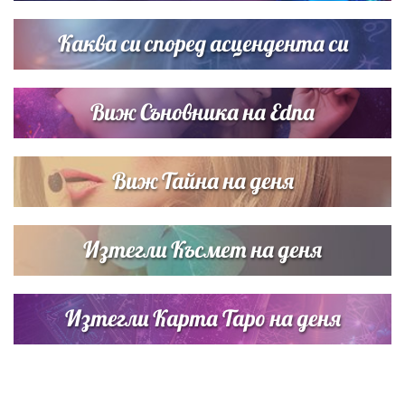
Братя Аргирови я изненадаха с песен
Каква си според асцендента си
Виж Съновника на Edna
Виж Тайна на деня
Изтегли Късмет на деня
Изтегли Карта Таро на деня