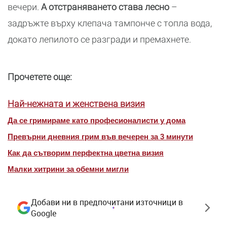
вечери.
А отстраняването става лесно
–
задръжте върху клепача тампонче с топла вода,
докато лепилото се разгради и премахнете.
Прочетете още:
Най-нежната и женствена визия
Да се гримираме като професионалисти у дома
Превърни дневния грим във вечерен за 3 минути
Как да сътворим перфектна цветна визия
Малки хитрини за обемни мигли
Добави ни в предпочитани източници в
Google