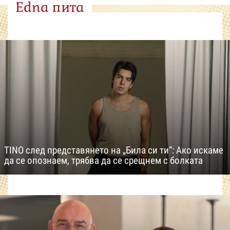
Edna пита
TINO след представянето на „Била си ти“: Ако искаме
да се опознаем, трябва да се срещнем с болката