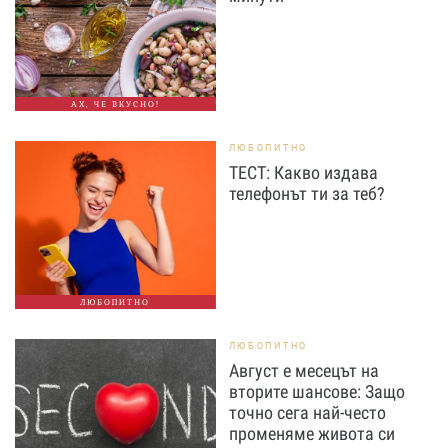
АХ, ЧЕ ВКУСНО!
ЛЮБОПИТНО
ТЕСТ: Какво издава
телефонът ти за теб?
ЛЮБОПИТНО
ЛЮБОПИТНО
Август е месецът на
вторите шансове: Защо
точно сега най-често
променяме живота си