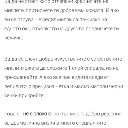
За да не стоят като отлепени крайчетата на
миглите, притиснете ги добре към кожата. И ако
ви се струва, че редът мигли са по-ниско на
едното око, отколкото на другото, повдигнете ги
лекичко.
За да се слеят добре изкуствените с естествените
мигли, можете да сложите 1 слой спирала, но не
прекалявайте. А ако все пак видите следи от
лепилото, с прецизна четка и малко матови черни
сенки прикрийте.
Това е -
не е сложно
, но пък много добро решение
за драматична визия в много специалните