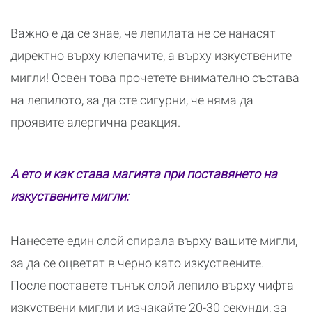
Важно е да се знае, че лепилата не се нанасят
директно върху клепачите, а върху изкуствените
мигли! Освен това прочетете внимателно състава
на лепилото, за да сте сигурни, че няма да
проявите алергична реакция.
А ето и как става магията при поставянето на
изкуствените мигли:
Нанесете един слой спирала върху вашите мигли,
за да се оцветят в черно като изкуствените.
После поставете тънък слой лепило върху чифта
изкуствени мигли и изчакайте 20-30 секунди, за