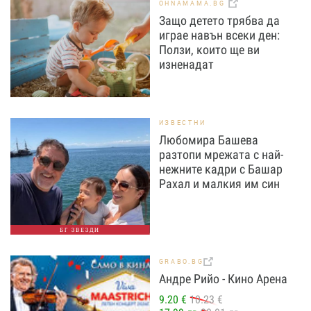
OHNAMAMA.BG
Защо детето трябва да
играе навън всеки ден:
Ползи, които ще ви
изненадат
ИЗВЕСТНИ
Любомира Башева
разтопи мрежата с най-
нежните кадри с Башар
Рахал и малкия им син
БГ ЗВЕЗДИ
GRABO.BG
Андре Рийо - Кино Арена
9.20 €
10.23 €