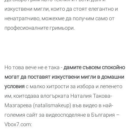
изкуствени мигли, които да стоят елегантно и
ненатрапчиво, можехме да получим само от
професионалните гримьори.
Но това вече не е така -
дамите съвсем спокойно
могат да поставят изкуствени мигли в домашни
условия
с малко хитрости за избора и лепенето
им, коитодава влогърката Наталия Такова-
Мазгарева (natalismakeup) във видео в най-
големия сайт за видеосподеляне в България –
Vbox7.com: