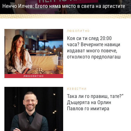
Ненчо Илчев: Егото няма място в света на артистите
ЛЮБОПИТНО
Коя си ти след 20:00
часа? Вечерните навици
издават много повече,
отколкото предполагаш
ЛЮБОПИТНО
ИЗВЕСТНИ
Така ли го правиш, тате?“
Дъщерята на Орлин
Павлов го имитира