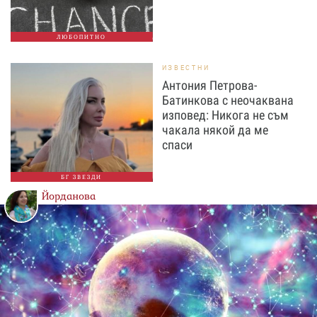
ЛЮБОПИТНО
ИЗВЕСТНИ
Антония Петрова-
Батинкова с неочаквана
изповед: Никога не съм
чакала някой да ме
спаси
БГ ЗВЕЗДИ
Йорданова