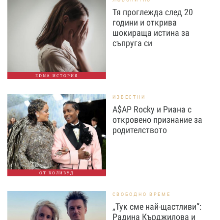
Тя проглежда след 20
години и открива
шокираща истина за
съпруга си
EDNA ИСТОРИЯ
ИЗВЕСТНИ
A$AP Rocky и Риана с
откровено признание за
родителството
ОТ ХОЛИВУД
СВОБОДНО ВРЕМЕ
„Тук сме най-щастливи“:
Радина Кърджилова и