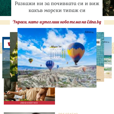
Разкажи ни за почивката си и виж
какъв морски типаж си
Украси, като изтеглиш нова тема на Edna.bg
Оферти
ЛЮБОПИТНО
Тайната на добрата
вечеря не се крие в
сложната рецепта
ЛЮБОПИТНО
ЛЮБОПИТНО