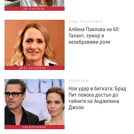
ПО-КРАСИВА
ДНЕС ПРАЗНУВАТ
Албена Павлова на 60:
Талант, хумор и
незабравими роли
ДНЕС ПРАЗНУВА...
ИЗВЕСТНИ
Нов удар в битката: Брад
Пит поиска достъп до
тайните на Анджелина
Джоли
ЕКСКЛУЗИВНО