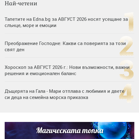
Най-четени
Тапетите на Edna.bg за АВГУСТ 2026 носят усещане за
слънце, море и емоции
Преображение Господне: Какви са поверията за този
свят ден
Хороскоп за АВГУСТ 2026 г.: Нови възможности, важни
решения и емоционален баланс
Дъщерята на Гала - Мари отплава с любимия и двете
си деца на семейна морска приказка
„Тук сме най-щастливи“: Радина Кърджилова и Пламен
Димов издадоха своето любимо място
Магическата топка
Дъщерята на Тодор Батков вдигна сватба, Стоичков и