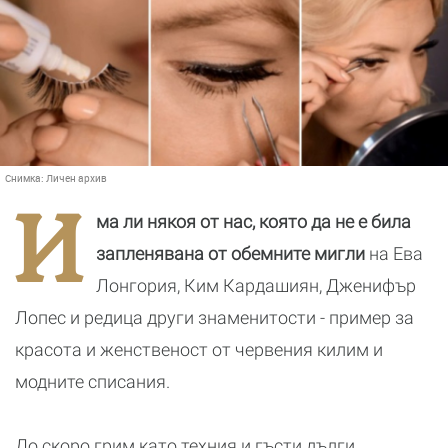
Снимка:
Личен архив
И
ма ли някоя от нас, която да не е била
запленявана от обемните мигли
на Ева
Лонгория, Ким Кардашиян, Дженифър
Лопес и редица други знаменитости - пример за
красота и женственост от червения килим и
модните списания.
До скоро грим като техния и гъсти дълги