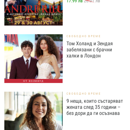
17.99 лв
20.01 лв
СВОБОДНО ВРЕМЕ
Том Холанд и Зендая
забелязани с брачни
халки в Лондон
ОТ ХОЛИВУД
СВОБОДНО ВРЕМЕ
9 неща, които състаряват
жената след 35 години –
без дори да ги осъзнава