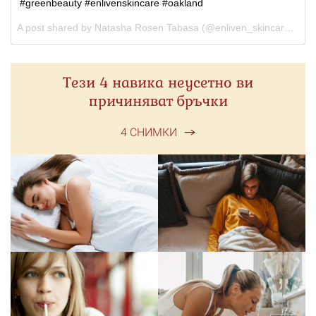
#greenbeauty #enlivenskincare #oakland
A post shared by
Natasha Rosen Tabasa
(@enliven_skincare) on
M
Тези 4 навика неусетно ви
причиняват бръчки
4 СНИМКИ