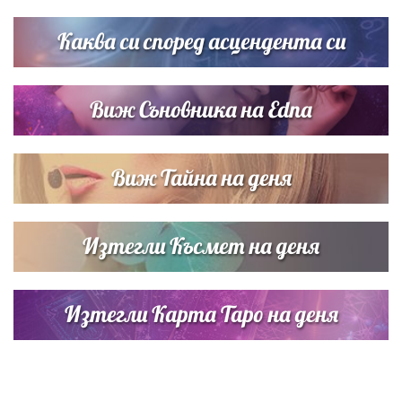
сватбата на Роналдо
Каква си според асцендента си
Виж Съновника на Edna
Виж Тайна на деня
Изтегли Късмет на деня
Изтегли Карта Таро на деня