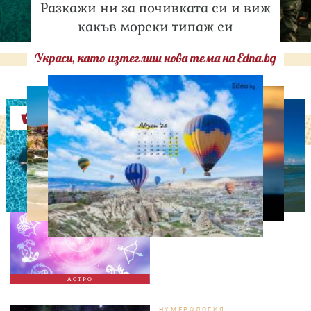
Разкажи ни за почивката си и виж
какъв морски типаж си
Украси, като изтеглиш нова тема на Edna.bg
Оферти
АСТРОЛОГИЯ
Дневен хороскоп за 7
август, петък
АСТРО
НУМЕРОЛОГИЯ