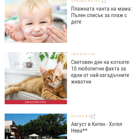
OHNAMAMA.BG
Плажната чанта на мама:
Пълен списък за плаж с
дете
ЛЮБОПИТНО
Световен ден на котките:
10 любопитни факта за
едни от най-загадъчните
животни
ЛЮБОПИТНО
GRABO.BG
Август в Китен - Хотел
Нева**