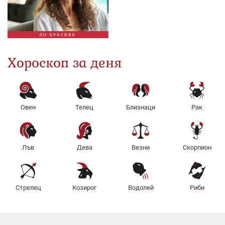
ПО-КРАСИВА
Хороскоп за деня
Овен
Телец
Близнаци
Рак
Лъв
Дева
Везни
Скорпион
Стрелец
Козирог
Водолей
Риби