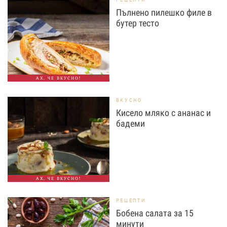
Пълнено пилешко филе в
бутер тесто
АХ, ЧЕ ВКУСНО!
ВКУСНО
Кисело мляко с ананас и
бадеми
АХ, ЧЕ ВКУСНО!
РЕЦЕПТИ
Бобена салата за 15
минути