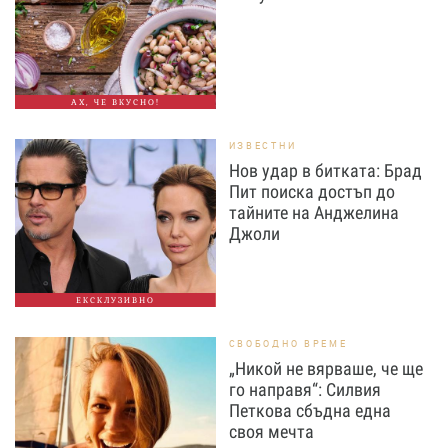
АХ, ЧЕ ВКУСНО!
ИЗВЕСТНИ
Нов удар в битката: Брад
Пит поиска достъп до
тайните на Анджелина
Джоли
ЕКСКЛУЗИВНО
СВОБОДНО ВРЕМЕ
„Никой не вярваше, че ще
го направя“: Силвия
Петкова сбъдна една
своя мечта