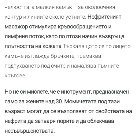
челюстта, а малкия камък – за околоочния
контур и линиите около устните.
Нефритеният
масажор стимулира кръвообращението и
лимфния поток, като по птози начин възвръща
плътността на кожата
Търкалящото се по лицето
камъче изглажда бръчките, премахва
подпухването под очите и намалява тъмните
кръгове.
Но не си мислете, че е инструмент, предназначен
само за жените над 30. Момичетата под тази
възраст могат да се възползват от свойствата на
нефрита да затваря порите и да облекчава
несъвършенствата.