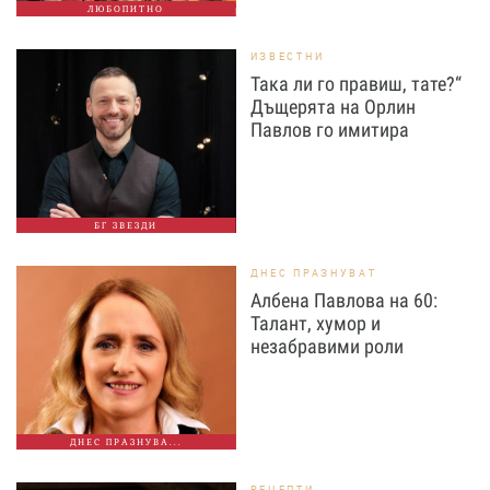
ЛЮБОПИТНО
ИЗВЕСТНИ
Така ли го правиш, тате?“
Дъщерята на Орлин
Павлов го имитира
БГ ЗВЕЗДИ
ДНЕС ПРАЗНУВАТ
Албена Павлова на 60:
Талант, хумор и
незабравими роли
ДНЕС ПРАЗНУВА...
РЕЦЕПТИ