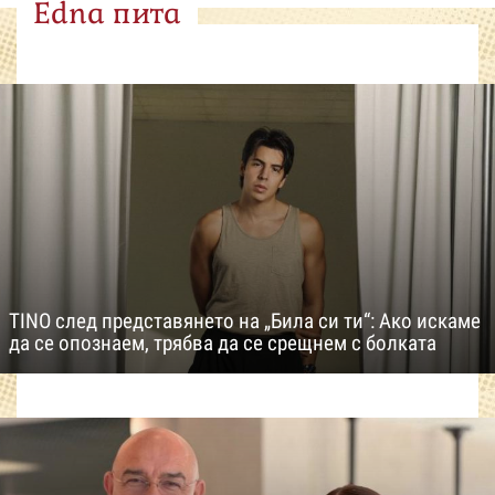
Edna пита
TINO след представянето на „Била си ти“: Ако искаме
да се опознаем, трябва да се срещнем с болката