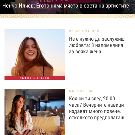
Ненчо Илчев: Егото няма място в света на артистите
ОТ МЕН ЗА МЕН
Не е нужно да заслужиш
любовта: 8 напомняния
за всяка жена
ЛЮБОВ И ВРЪЗКИ
ЛЮБОПИТНО
Коя си ти след 20:00
часа? Вечерните навици
издават много повече,
отколкото предполагаш