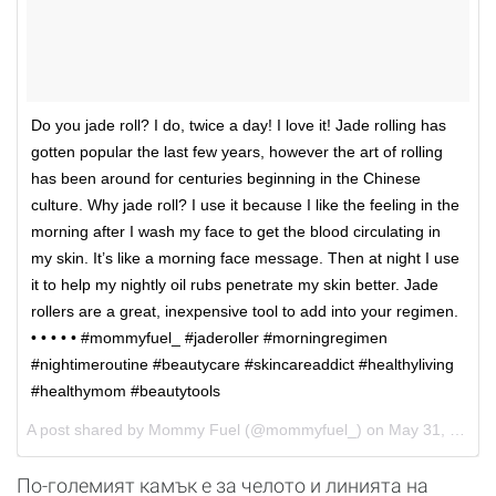
Do you jade roll? I do, twice a day! I love it! Jade rolling has
gotten popular the last few years, however the art of rolling
has been around for centuries beginning in the Chinese
culture. Why jade roll? I use it because I like the feeling in the
morning after I wash my face to get the blood circulating in
my skin. It’s like a morning face message. Then at night I use
it to help my nightly oil rubs penetrate my skin better. Jade
rollers are a great, inexpensive tool to add into your regimen.
• • • • • #mommyfuel_ #jaderoller #morningregimen
#nightimeroutine #beautycare #skincareaddict #healthyliving
#healthymom #beautytools
A post shared by
Mommy Fuel
(@mommyfuel_) on
May 31, 2018 at 2:10pm PDT
По-големият камък е за челото и линията на