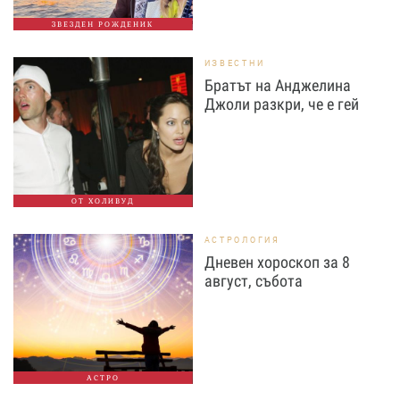
ЗВЕЗДЕН РОЖДЕНИК
ИЗВЕСТНИ
Братът на Анджелина
Джоли разкри, че е гей
ОТ ХОЛИВУД
АСТРОЛОГИЯ
Дневен хороскоп за 8
август, събота
АСТРО