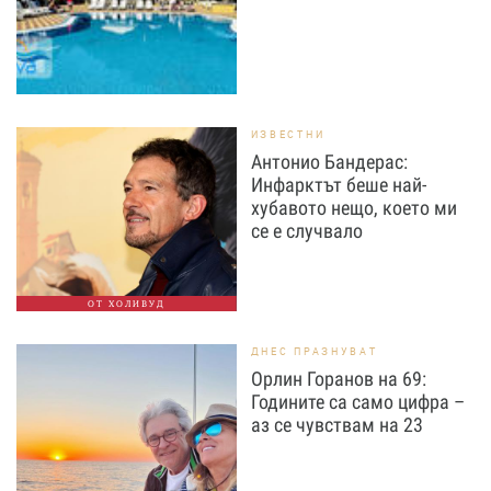
ИЗВЕСТНИ
Антонио Бандерас:
Инфарктът беше най-
хубавото нещо, което ми
се е случвало
ОТ ХОЛИВУД
ДНЕС ПРАЗНУВАТ
Орлин Горанов на 69:
Годините са само цифра –
аз се чувствам на 23