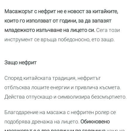
Масажорът с нефрит не е новост за китайките,
които го използват от години, за да запазят
младежкото излъчване на лицето си.
Сега този
инструмент се връща победоносно, ето защо.
Защо нефрит
Според китайската традиция, нефритът
отблъсква лошите енергии и привлича късмета.
Действа отпускащо и символизира безсмъртието.
Благодарение на масажа с нефритен ролер се
подобрява дренажа на лицето.
Обикновено
масажорът е с два различни по големина
камъка