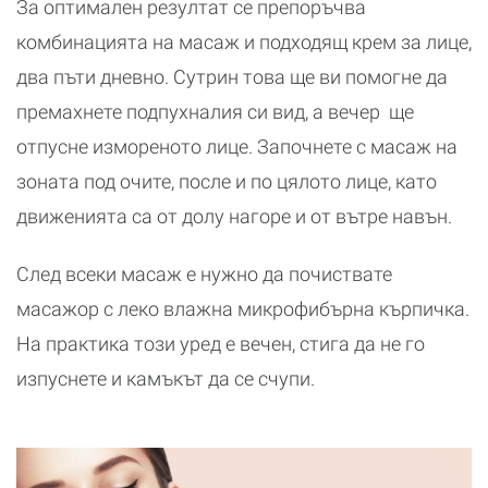
За оптимален резултат се препоръчва
комбинацията на масаж и подходящ крем за лице,
два пъти дневно. Сутрин това ще ви помогне да
премахнете подпухналия си вид, а вечер ще
отпусне измореното лице. Започнете с масаж на
зоната под очите, после и по цялото лице, като
движенията са от долу нагоре и от вътре навън.
След всеки масаж е нужно да почиствате
масажор с леко влажна микрофибърна кърпичка.
На практика този уред е вечен, стига да не го
изпуснете и камъкът да се счупи.