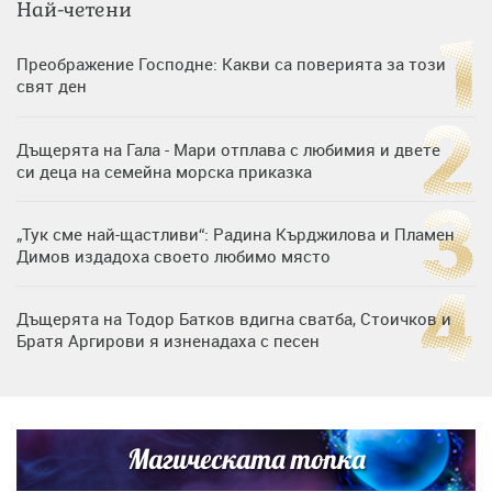
Най-четени
Преображение Господне: Какви са поверията за този
свят ден
Дъщерята на Гала - Мари отплава с любимия и двете
си деца на семейна морска приказка
„Тук сме най-щастливи“: Радина Кърджилова и Пламен
Димов издадоха своето любимо място
Дъщерята на Тодор Батков вдигна сватба, Стоичков и
Братя Аргирови я изненадаха с песен
Дневен хороскоп за 6 август, четвъртък
Магическата топка
Списъкът е ясен: Джей Ло и Риана във ВИП гостите на