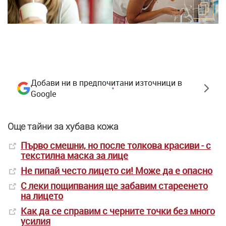
Добави ни в предпочитани източници в
Google
Още тайни за хубава кожа
Първо смешни, но после толкова красиви - с
текстилна маска за лице
Не пипай често лицето си! Може да е опасно
С леки пощипвания ще забавим стареенето
на лицето
Как да се справим с черните точки без много
усилия