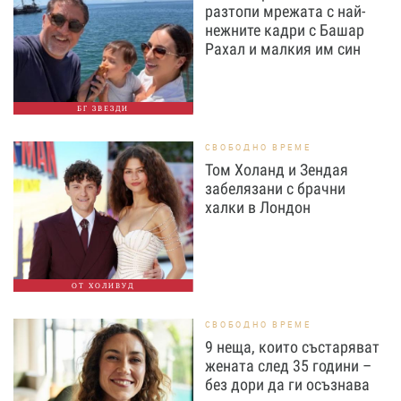
разтопи мрежата с най-
нежните кадри с Башар
Рахал и малкия им син
БГ ЗВЕЗДИ
СВОБОДНО ВРЕМЕ
Том Холанд и Зендая
забелязани с брачни
халки в Лондон
ОТ ХОЛИВУД
СВОБОДНО ВРЕМЕ
9 неща, които състаряват
жената след 35 години –
без дори да ги осъзнава