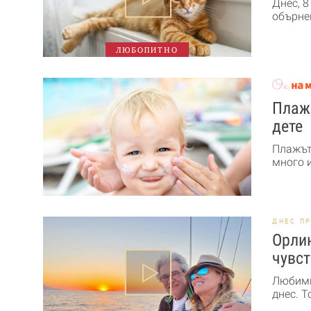
Днес, 8
обърне
ЛЮБОПИТНО
Плажн
дете
Плажът 
много и
ДНЕС П
Орлин
чувст
Любими
днес. Т