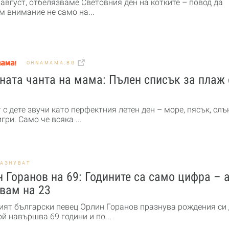
 август, отбелязваме Световния ден на котките – повод да
м внимание не само на...
OHNAMAMA.BG
ата чанта на мама: Пълен списък за плаж 
с дете звучи като перфектния летен ден – море, пясък, слъ
гри. Само че всяка ...
РАЗНУВАТ
 Горанов на 69: Годините са само цифра – а
вам на 23
ят български певец Орлин Горанов празнува рождения си 
ой навършва 69 години и по...