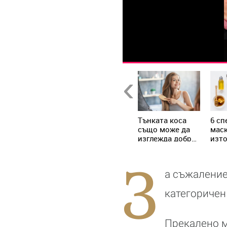
Previous
жедневните
Трите тайни на
Тънката коса
6 сп
авици на
красивата коса
също може да
маск
ените с
изглежда добре
изт
расива коса
(няколко съвета
(не 
от опит)
от 
З
а съжаление
категоричен 
Прекалено 