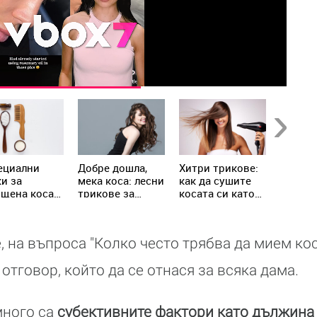
Next
ециални
Добре дошла,
Хитри трикове:
Цъфтя
и за
мека коса: лесни
как да сушите
краища
ощена коса
трикове за
косата си като
се спа
се плашете
гладкост и
опитен фризьор
кошмар
№5)
блясък
всяка 
, на въпроса "Колко често трябва да мием кос
отговор, който да се отнася за всяка дама.
много са
субективните фактори като дължина 