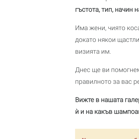
гъстота, тип, начин 
Има жени, чиято ко
докато някои щастли
визията им.
Днес ще ви помогнем
правилното за вас р
Вижте в нашата гале
ѝ и на какъв шампоа