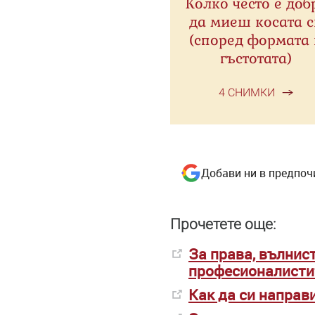
Колко често е доб
да миеш косата с
(според формата 
гъстотата)
4 СНИМКИ
Добави ни в предпоч
Прочетете още:
За права, вълнис
професионалисти
Как да си направ