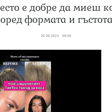
есто е добре да миеш к
поред формата и гъстота
20.08.2023
09:00