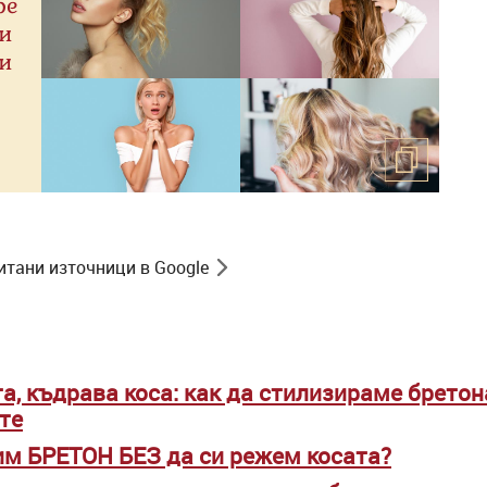
ре
и
и
итани източници в Google
та, къдрава коса: как да стилизираме бретон
те
им БРЕТОН БЕЗ да си режем косата?