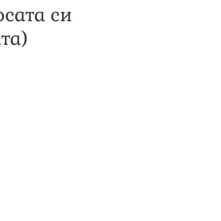
осата си
та)