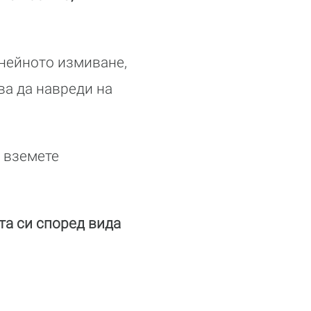
нейното измиване,
ва да навреди на
а вземете
та си според вида