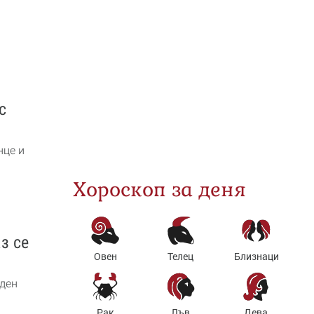
с
нце и
Хороскоп за деня
з се
Овен
Телец
Близнаци
ден
Рак
Лъв
Дева