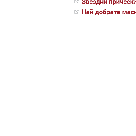
Звездни прически
Най-добрата маск