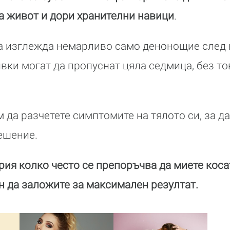
на живот и дори хранителни навици
.
са изглежда немарливо само денонощие след 
вки могат да пропуснат цяла седмица, без то
 да разчетете симптомите на тялото си, за д
ешение.
рия колко често се препоръчва да миете коса
н да заложите за максимален резултат.