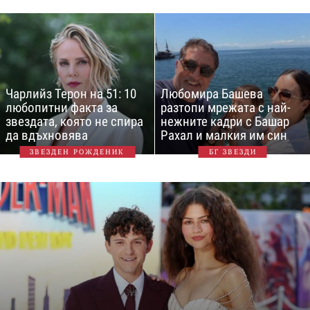
Чарлийз Терон на 51: 10
Любомира Башева
любопитни факта за
разтопи мрежата с най-
звездата, която не спира
нежните кадри с Башар
да вдъхновява
Рахал и малкия им син
ЗВЕЗДЕН РОЖДЕНИК
БГ ЗВЕЗДИ