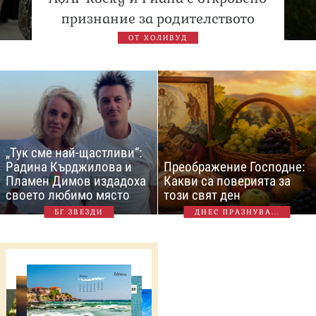
признание за родителството
ОТ ХОЛИВУД
„Тук сме най-щастливи“:
Радина Кърджилова и
Преображение Господне:
Пламен Димов издадоха
Какви са поверията за
своето любимо място
този свят ден
БГ ЗВЕЗДИ
ДНЕС ПРАЗНУВА...