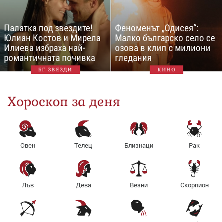
Палатка под звездите!
Феноменът „Одисея“:
Юлиан Костов и Мирела
Малко българско село се
Илиева избраха най-
озова в клип с милиони
романтичната почивка
гледания
БГ ЗВЕЗДИ
КИНО
Хороскоп за деня
Овен
Телец
Близнаци
Рак
Лъв
Дева
Везни
Скорпион