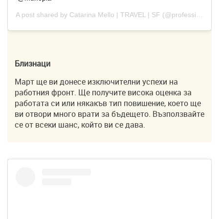
A post shared by
Catarina Mello | TRAVEL | SF
(@professionaltraveler) on
Близнаци
Март ще ви донесе изключителни успехи на
работния фронт. Ще получите висока оценка за
работата си или някакъв тип повишение, което ще
ви отвори много врати за бъдещето. Възползвайте
се от всеки шанс, който ви се дава.