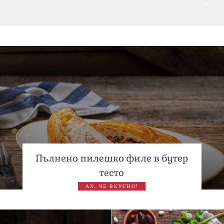
„Тук сме най-щастливи“: Радина Кърджилова и Пламен
Димов издадоха своето любимо място
Дъщерята на Тодор Батков вдигна сватба, Стоичков и
Братя Аргирови я изненадаха с песен
Пълнено пилешко филе в бутер
тесто
АХ, ЧЕ ВКУСНО!