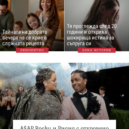
Тя проглежда след 20
Тайната на добрата
години и открива
вечеря не се крие в
шокираща истина за
сложната рецепта
съпруга си
ЛЮБОПИТНО
EDNA ИСТОРИЯ
A$AP Rocky и Риана с откровено