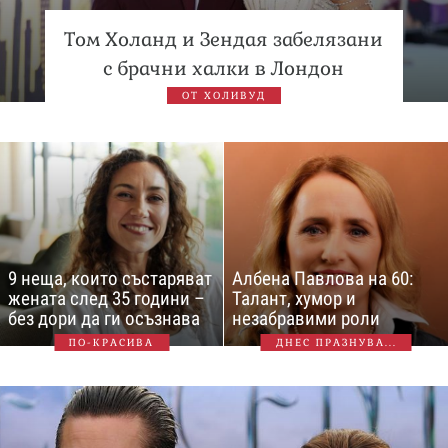
Том Холанд и Зендая забелязани
с брачни халки в Лондон
ОТ ХОЛИВУД
9 неща, които състаряват
Албена Павлова на 60:
жената след 35 години –
Талант, хумор и
без дори да ги осъзнава
незабравими роли
ПО-КРАСИВА
ДНЕС ПРАЗНУВА...