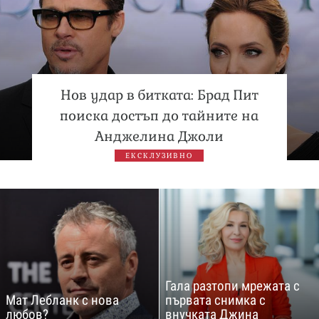
Нов удар в битката: Брад Пит
поиска достъп до тайните на
Анджелина Джоли
ЕКСКЛУЗИВНО
Гала разтопи мрежата с
Мат Лебланк с нова
първата снимка с
любов?
внучката Джина