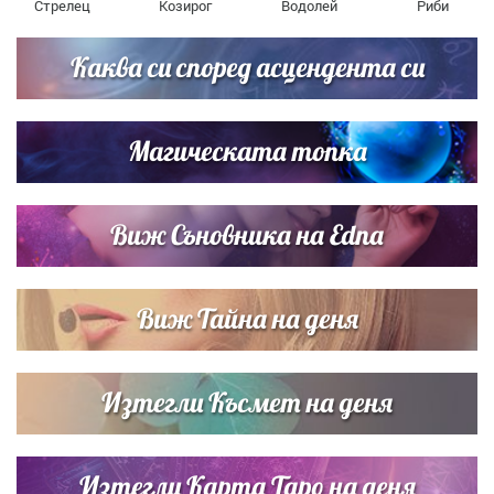
Стрелец
Козирог
Водолей
Риби
Каква си според асцендента си
Магическата топка
Виж Съновника на Edna
Виж Тайна на деня
Изтегли Късмет на деня
Изтегли Карта Таро на деня