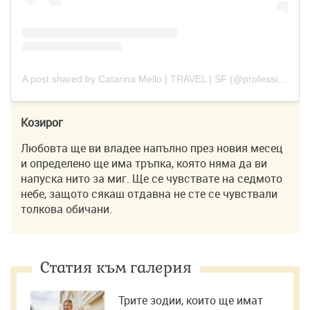
A post shared by Catarina Mello | TRAVEL | SF (@professionaltraveler)
Козирог
Любовта ще ви владее напълно през новия месец
и определено ще има тръпка, която няма да ви
напуска нито за миг. Ще се чувствате на седмото
небе, защото сякаш отдавна не сте се чувствали
толкова обичани.
Статия към галерия
Трите зодии, които ще имат