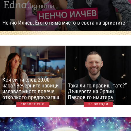
Ненчо Илчев: Егото няма място в света на артистите
Коя си ти след 20:00
часа? Вечерните навици
Така ли го правиш, тате?“
издават много повече,
Дъщерята на Орлин
отколкото предполагаш
Павлов го имитира
ЛЮБОПИТНО
БГ ЗВЕЗДИ