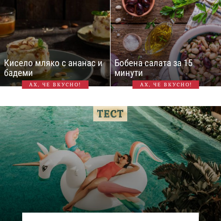
Кисело мляко с ананас и
Бобена салата за 15
бадеми
минути
АХ, ЧЕ ВКУСНО!
АХ, ЧЕ ВКУСНО!