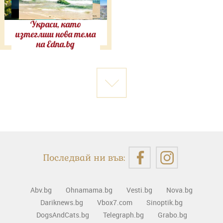
Украси, като
изтеглиш нова тема
на Edna.bg
Последвай ни във:
Abv.bg
Ohnamama.bg
Vesti.bg
Nova.bg
Dariknews.bg
Vbox7.com
Sinoptik.bg
DogsAndCats.bg
Telegraph.bg
Grabo.bg