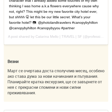
character that I already added some touches of my own
thinking I was home a.k.a flowers everywhere cause why
not, right? This might be my new favorite city hotel ever,
but shhhh 🤫 let this be our little secret. What's your
favorite hotel? 📷: @photolandtravelers #canopybyhilton
@canopybyhilton #canopybyyou #partner
A post shared by
Catarina Mello | TRAVEL | SF
(@professionaltraveler) on
Везни
Март се очертава доста сполучлив месец, особено
ако става дума за нови начинания и пътувания.
Планирайте кратка екскурзия, ще се завърнете от
нея с прекрасни спомени и нови силни
преживявания.