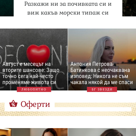
Разкажи ни за почивката си и
виж какъв морски типаж си
Август е месецът на
Антония Петрова-
вторите шансове: Защо
Батинкова с неочаквана
точно сега най-често
изповед: Никога не съм
променяме живота си
чакала някой да ме спаси
ЛЮБОПИТНО
БГ ЗВЕЗДИ
Оферти