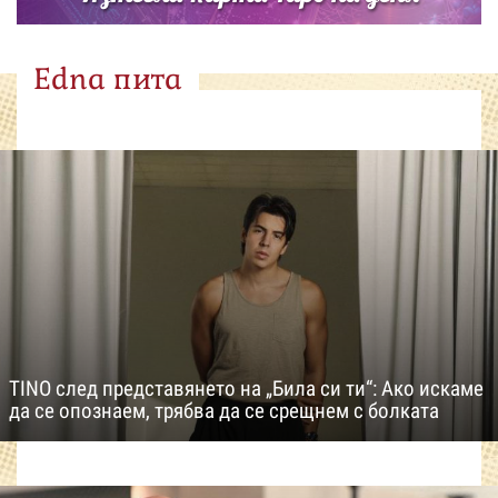
Edna пита
TINO след представянето на „Била си ти“: Ако искаме
да се опознаем, трябва да се срещнем с болката