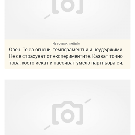
Източник:
netinfo
Овен: Те са огнени, темпераментни и неудържими.
Не се страхуват от експериментите. Казват точно
това, което искат и насочват умело партньора си.