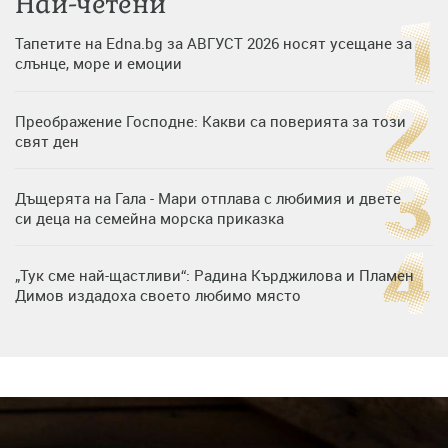
Най-четени
Тапетите на Edna.bg за АВГУСТ 2026 носят усещане за
слънце, море и емоции
Преображение Господне: Какви са поверията за този
свят ден
Дъщерята на Гала - Мари отплава с любимия и двете
си деца на семейна морска приказка
„Тук сме най-щастливи“: Радина Кърджилова и Пламен
Димов издадоха своето любимо място
Дъщерята на Тодор Батков вдигна сватба, Стоичков и
Братя Аргирови я изненадаха с песен
Дневен хороскоп за 6 август, четвъртък