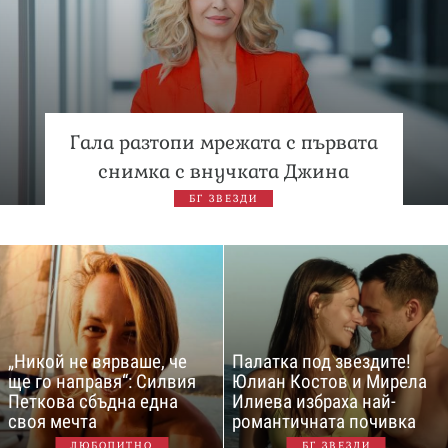
Гала разтопи мрежата с първата
снимка с внучката Джина
БГ ЗВЕЗДИ
„Никой не вярваше, че
Палатка под звездите!
ще го направя“: Силвия
Юлиан Костов и Мирела
Петкова сбъдна една
Илиева избраха най-
своя мечта
романтичната почивка
ЛЮБОПИТНО
БГ ЗВЕЗДИ