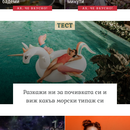
бадеми
минути
АХ, ЧЕ ВКУСНО!
АХ, ЧЕ ВКУСНО!
Разкажи ни за почивката си и
виж какъв морски типаж си