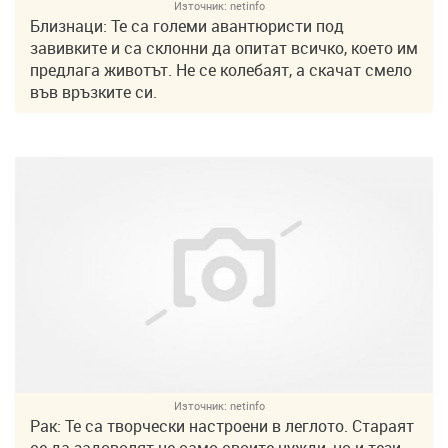
Източник:
netinfo
Близнаци: Те са големи авантюристи под
завивките и са склонни да опитат всичко, което им
предлага животът. Не се колебаят, а скачат смело
във връзките си.
Източник:
netinfo
Рак: Те са творчески настроени в леглото. Стараят
се да задоволят не само своите нужди, но и тези