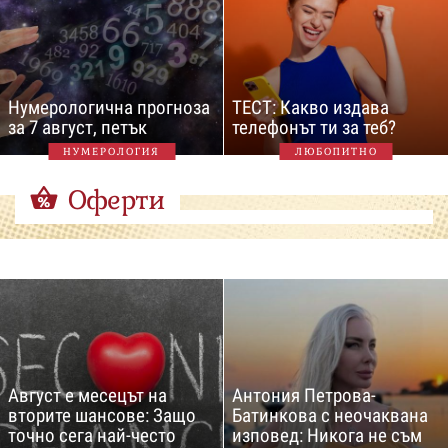
Нумерологична прогноза
ТЕСТ: Какво издава
за 7 август, петък
телефонът ти за теб?
НУМЕРОЛОГИЯ
ЛЮБОПИТНО
Оферти
Август е месецът на
Антония Петрова-
вторите шансове: Защо
Батинкова с неочаквана
точно сега най-често
изповед: Никога не съм