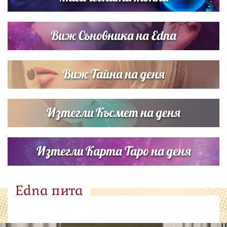
Виж Съновника на Edna
Виж Тайна на деня
Изтегли Късмет на деня
Изтегли Карта Таро на деня
Edna пита