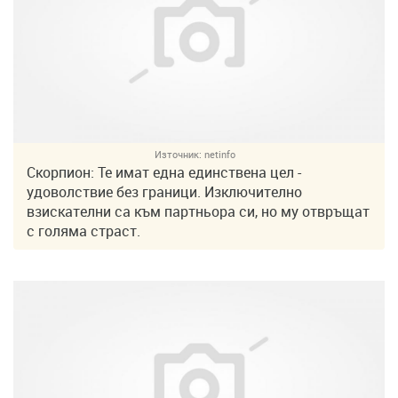
Източник:
netinfo
Скорпион: Те имат една единствена цел -
удоволствие без граници. Изключително
взискателни са към партньора си, но му отвръщат
с голяма страст.