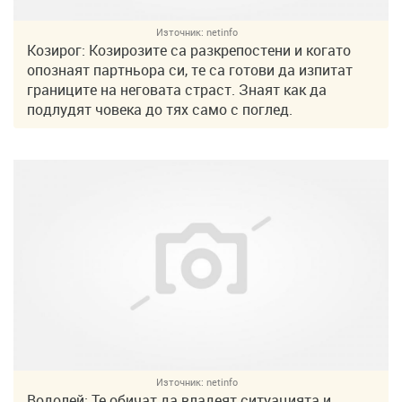
Източник:
netinfo
Козирог: Козирозите са разкрепостени и когато
опознаят партньора си, те са готови да изпитат
границите на неговата страст. Знаят как да
подлудят човека до тях само с поглед.
Източник:
netinfo
Водолей: Те обичат да владеят ситуацията и