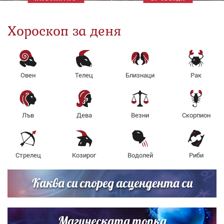
Хороскоп за деня
Овен
Телец
Близнаци
Рак
Лъв
Дева
Везни
Скорпион
Стрелец
Козирог
Водолей
Риби
Каква си според асцендента си
Магическата топка