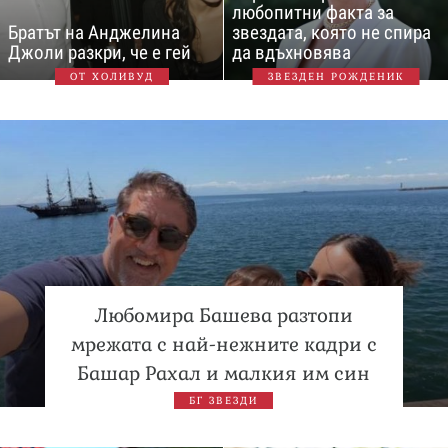
любопитни факта за
Братът на Анджелина
звездата, която не спира
Джоли разкри, че е гей
да вдъхновява
ОТ ХОЛИВУД
ЗВЕЗДЕН РОЖДЕНИК
Любомира Башева разтопи
мрежата с най-нежните кадри с
Башар Рахал и малкия им син
БГ ЗВЕЗДИ