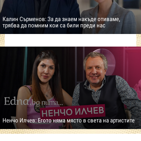
Калин Сърменов: За да знаем накъде отиваме,
трябва да помним кои са били преди нас
Ненчо Илчев: Егото няма място в света на артистите