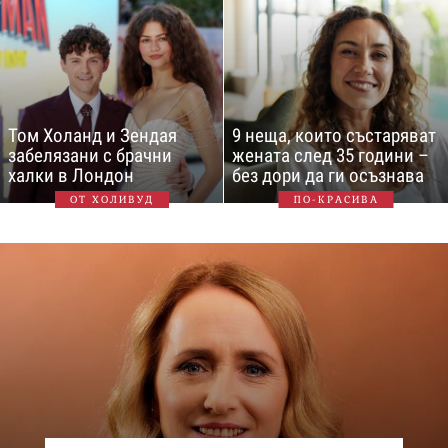
Том Холанд и Зендая
9 неща, които състаряват
забелязани с брачни
жената след 35 години –
халки в Лондон
без дори да ги осъзнава
ОТ ХОЛИВУД
ПО-КРАСИВА