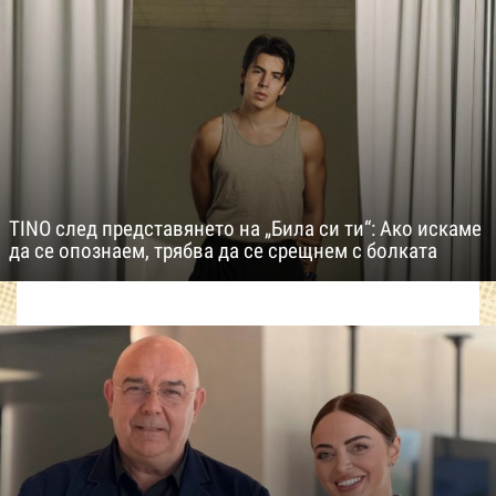
TINO след представянето на „Била си ти“: Ако искаме
да се опознаем, трябва да се срещнем с болката