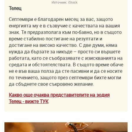
Източник:
iStock
Телец
Септември е благодарен месец за вас, защото
енергията му е в съзвучие с качествата на вашия
знак. Тя предразполага към по-бавно, но в същото
време стабилно постигане на резултати и
достигане на високо качество. С две думи, няма
нужда да бързате за никъде – просто си вършете
работата, като се съобразявате с изискванията на
средата и обстоятелствата. В същото време обаче
не е във ваша полза да сте пасивни и да се носите
по течението, защото през септември бихте могли
да сбъднете свое съкровено желание.
Какво още очаква представителите на зодия
Телец
- вижте ТУK