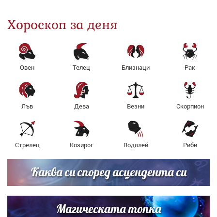
Хороскоп за деня
Овен
Телец
Близнаци
Рак
Лъв
Дева
Везни
Скорпион
Стрелец
Козирог
Водолей
Риби
Каква си според асцендента си
Магическата топка