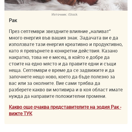
Източник:
iStock
Рак
През септември звездните влияние „наливат“
много енергия във вашия знак. Задачата ви е да
използвате тази енергия креативно и продуктивно,
като я превърнете в конкретни действия. Казано
накратко, това не е месец, в който е добре да
стоите на едно място и да правите едни и същи
неща. Септември е време да се задвижите и да
започнете нещо ново, което да бъде полезно за
вас или за околните. Вие сами трябва да
разберете какво ви мотивира и в коя област имате
нужда да направите положителни промени.
Какво още очаква представителите на зодия Рак
-
вижте ТУK