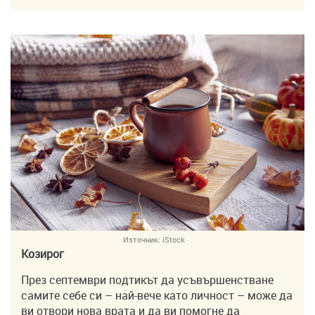
Източник:
iStock
Козирог
През септември подтикът да усъвършенстване
самите себе си – най-вече като личност – може да
ви отвори нова врата и да ви помогне да