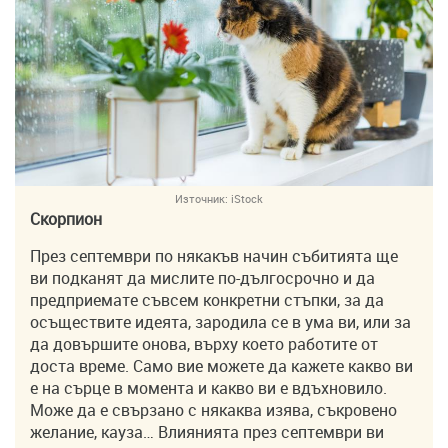
Източник:
iStock
Скорпион
През септември по някакъв начин събитията ще
ви подканят да мислите по-дългосрочно и да
предприемате съвсем конкретни стъпки, за да
осъществите идеята, зародила се в ума ви, или за
да довършите онова, върху което работите от
доста време. Само вие можете да кажете какво ви
е на сърце в момента и какво ви е вдъхновило.
Може да е свързано с някаква изява, съкровено
желание, кауза… Влиянията през септември ви