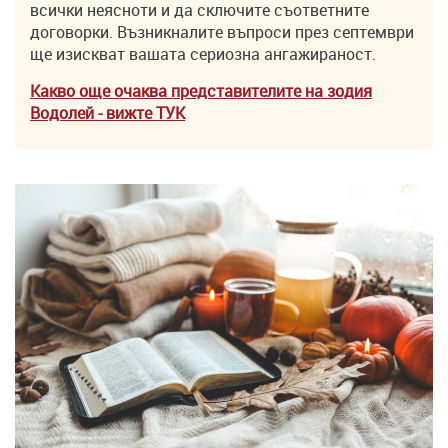
всички неясноти и да сключите съответните
договорки. Възникналите въпроси през септември
ще изискват вашата сериозна ангажираност.
Какво още очаква представителите на зодия
Водолей - вижте ТУK