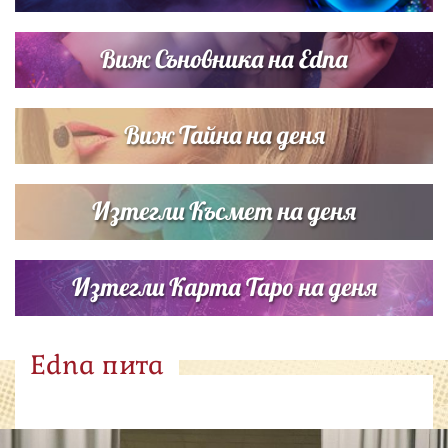
Виж Съновника на Edna
Виж Тайна на деня
Изтегли Късмет на деня
Изтегли Карта Таро на деня
Edna пита