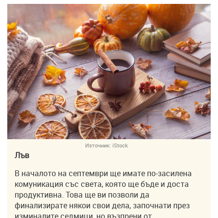
Източник:
iStock
Лъв
В началото на септември ще имате по-засилена
комуникация със света, която ще бъде и доста
продуктивна. Това ще ви позволи да
финализирате някои свои дела, започнати през
изминалите седмици, но възпрени от