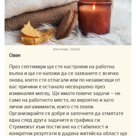
Източник:
iStock
Овен
През септември ще сте настроени на работна
вълна и ще се наложи да се захванете с всичко
онова, което сте отлагали или по независещи от
вас причини е останало несвършено през
изминалия месец. Ще имате повече задачи – не
само на работното място, но вероятно и като
лични ангажименти, които сте поели.
Организирайте се добре и започнете да отмятате
една след друга задачите в графика си.
Стремежът към постигане на стабилност и
конкретни резултати в дадена житейска област ще