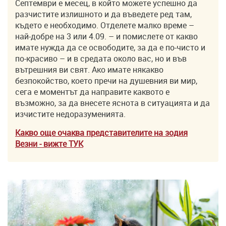
Септември е месец, в който можете успешно да
разчистите излишното и да въведете ред там,
където е необходимо. Отделете малко време –
най-добре на 3 или 4.09. – и помислете от какво
имате нужда да се освободите, за да е по-чисто и
по-красиво – и в средата около вас, но и във
вътрешния ви свят. Ако имате някакво
безпокойство, което пречи на душевния ви мир,
сега е моментът да направите каквото е
възможно, за да внесете яснота в ситуацията и да
изчистите недоразуменията.
Какво още очаква представителите на зодия
Везни
- вижте ТУK