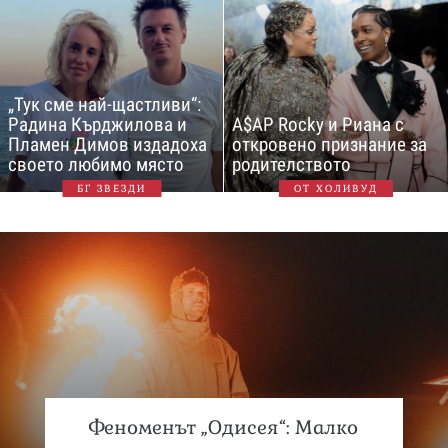
„Тук сме най-щастливи“:
Радина Кърджилова и
A$AP Rocky и Риана с
Пламен Димов издадоха
откровено признание за
своето любимо място
родителството
БГ ЗВЕЗДИ
ОТ ХОЛИВУД
Феноменът „Одисея“: Малко