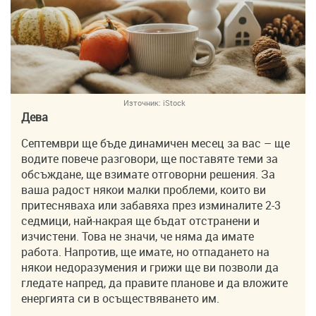
Източник:
iStock
Дева
Септември ще бъде динамичен месец за вас – ще
водите повече разговори, ще поставяте теми за
обсъждане, ще взимате отговорни решения. За
ваша радост някои малки проблеми, които ви
притесняваха или забавяха през изминалите 2-3
седмици, най-накрая ще бъдат отстранени и
изчистени. Това не значи, че няма да имате
работа. Напротив, ще имате, но отпадането на
някои недоразумения и грижи ще ви позволи да
гледате напред, да правите планове и да вложите
енергията си в осъществяването им.