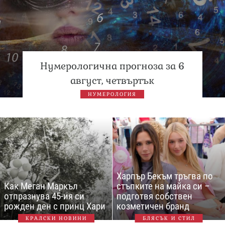
Нумерологична прогноза за 6
август, четвъртък
НУМЕРОЛОГИЯ
Харпър Бекъм тръгва по
Как Меган Маркъл
стъпките на майка си –
отпразнува 45-ия си
подготвя собствен
рожден ден с принц Хари
козметичен бранд
КРАЛСКИ НОВИНИ
БЛЯСЪК И СТИЛ