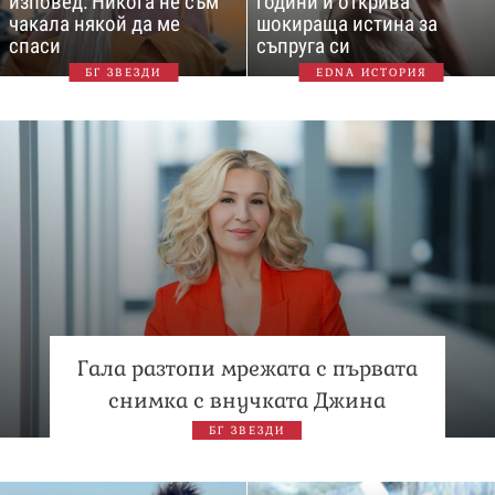
изповед: Никога не съм
години и открива
чакала някой да ме
шокираща истина за
спаси
съпруга си
БГ ЗВЕЗДИ
EDNA ИСТОРИЯ
Гала разтопи мрежата с първата
снимка с внучката Джина
БГ ЗВЕЗДИ