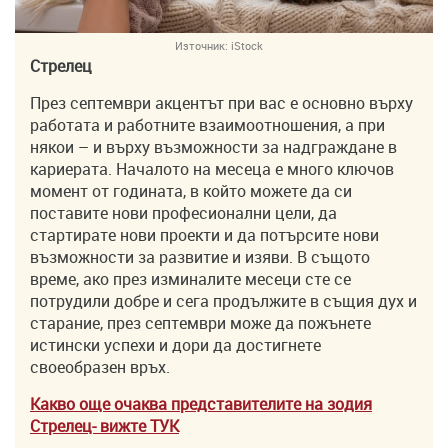
Източник:
iStock
Стрелец
През септември акцентът при вас е основно върху
работата и работните взаимоотношения, а при
някои – и върху възможности за надграждане в
кариерата. Началото на месеца е много ключов
момент от годината, в който можете да си
поставите нови професионални цели, да
стартирате нови проекти и да потърсите нови
възможности за развитие и изяви. В същото
време, ако през изминалите месеци сте се
потрудили добре и сега продължите в същия дух и
старание, през септември може да пожънете
истински успехи и дори да достигнете
своеобразен връх.
Какво още очаква представителите на зодия
Стрелец- вижте ТУK