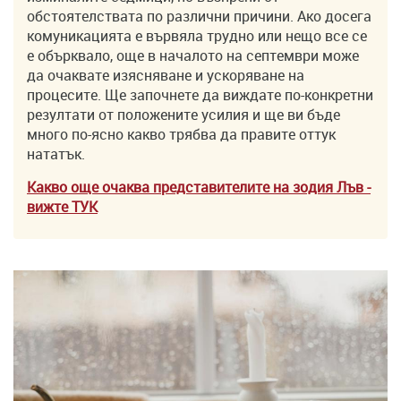
обстоятелствата по различни причини. Ако досега
комуникацията е вървяла трудно или нещо все се
е обърквало, още в началото на септември може
да очаквате изясняване и ускоряване на
процесите. Ще започнете да виждате по-конкретни
резултати от положените усилия и ще ви бъде
много по-ясно какво трябва да правите оттук
нататък.
Какво още очаква представителите на зодия Лъв
-
вижте ТУK