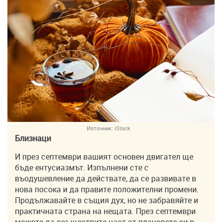
Източник:
iStock
Близнаци
И през септември вашият основен двигател ще
бъде ентусиазмът. Изпълнени сте с
въодушевление да действате, да се развивате в
нова посока и да правите положителни промени.
Продължавайте в същия дух, но не забравяйте и
практичната страна на нещата. През септември
можете да осъществите част от плановете си в