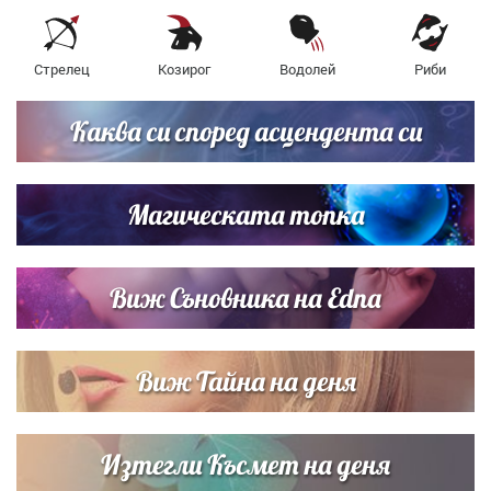
Стрелец
Козирог
Водолей
Риби
Каква си според асцендента си
Магическата топка
Виж Съновника на Edna
Виж Тайна на деня
Изтегли Късмет на деня