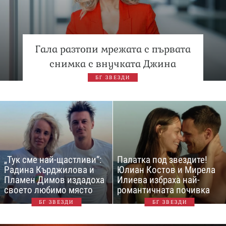
Гала разтопи мрежата с първата
снимка с внучката Джина
БГ ЗВЕЗДИ
„Тук сме най-щастливи“:
Палатка под звездите!
Радина Кърджилова и
Юлиан Костов и Мирела
Пламен Димов издадоха
Илиева избраха най-
своето любимо място
романтичната почивка
БГ ЗВЕЗДИ
БГ ЗВЕЗДИ