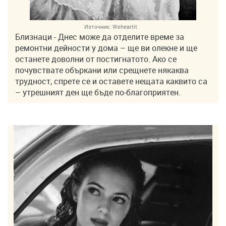
Източник:
Weheartit
Близнаци - Днес може да отделите време за
ремонтни дейности у дома – ще ви олекне и ще
останете доволни от постигнатото. Ако се
почувствате объркани или срещнете някаква
трудност, спрете се и оставете нещата каквито са
– утрешният ден ще бъде по-благоприятен.