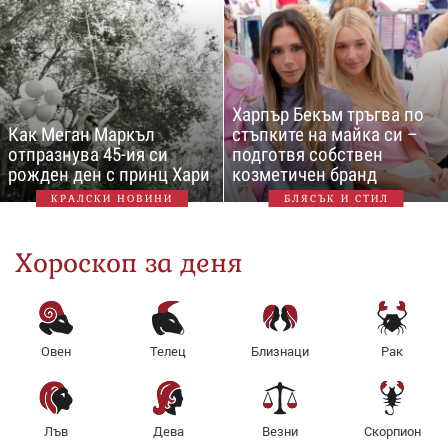
Харпър Бекъм тръгва по
Как Меган Маркъл
стъпките на майка си –
отпразнува 45-ия си
подготвя собствен
рожден ден с принц Хари
козметичен бранд
КРАЛСКИ НОВИНИ
БЛЯСЪК И СТИЛ
Хороскоп за деня
Овен
Телец
Близнаци
Рак
Лъв
Дева
Везни
Скорпион