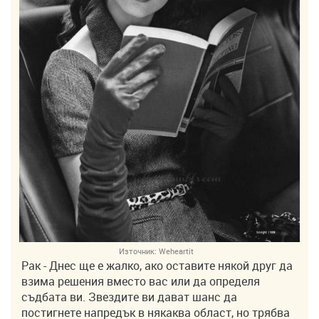
Източник:
Weheartit
Рак - Днес ще е жалко, ако оставите някой друг да
взима решения вместо вас или да определя
съдбата ви. Звездите ви дават шанс да
постигнете напредък в някаква област, но трябва