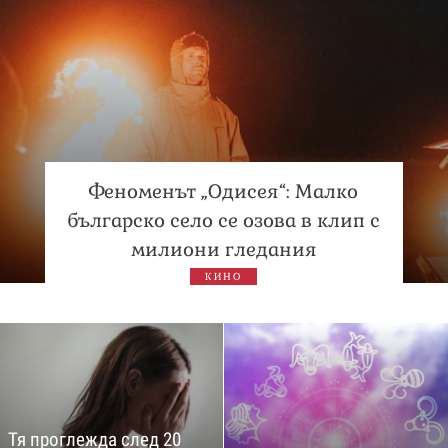
Феноменът „Одисея“: Малко
българско село се озова в клип с
милиони гледания
КИНО
Тя проглежда след 20