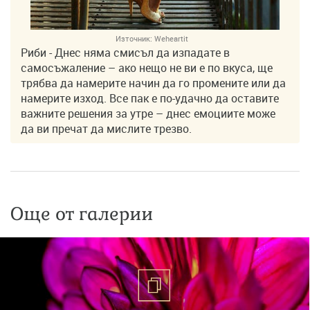
Източник:
Weheartit
Риби - Днес няма смисъл да изпадате в
самосъжаление – ако нещо не ви е по вкуса, ще
трябва да намерите начин да го промените или да
намерите изход. Все пак е по-удачно да оставите
важните решения за утре – днес емоциите може
да ви пречат да мислите трезво.
Още от галерии