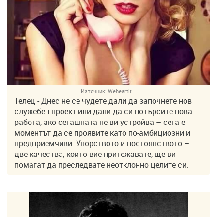
Източник:
Weheartit
Телец - Днес не се чудете дали да започнете нов
служебен проект или дали да си потърсите нова
работа, ако сегашната не ви устройва – сега е
моментът да се проявите като по-амбициозни и
предприемчиви. Упорството и постоянството –
две качества, които вие притежавате, ще ви
помагат да преследвате неотклонно целите си.