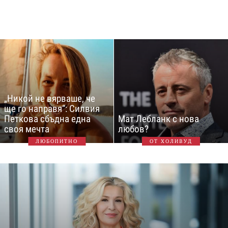
„Никой не вярваше, че
ще го направя“: Силвия
Петкова сбъдна една
Мат Лебланк с нова
своя мечта
любов?
ЛЮБОПИТНО
ОТ ХОЛИВУД