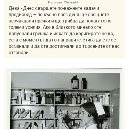
Източник:
Weheartit
Дева - Днес свършете по-важните задачи
предиобед – по-късно през деня ще срещнете
неочаквани пречки и ще трябва да полагате по-
големи усилия. Ако в близкото минало сте
допуснали грешка и искате да коригирате нещо,
сега е моментът да го направите, стига да сте се
осъзнали и да сте достигнали до търсените от вас
отговори.