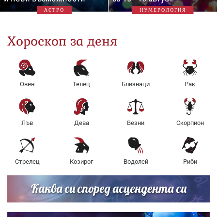
АСТРО
НУМЕРОЛОГИЯ
Хороскоп за деня
Овен
Телец
Близнаци
Рак
Лъв
Дева
Везни
Скорпион
Стрелец
Козирог
Водолей
Риби
Каква си според асцендента си