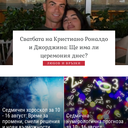
Сватбата на Кристиано Роналдо
и Джорджина: Ще има ли
церемония днес?
ЛЮБОВ И ВРЪЗКИ
Седмичен хороскоп за 10
- 16 август: Време за
Седмична
промени, смели решения
нумерологична прогноза
и нови възможности
за 10 - 16 август