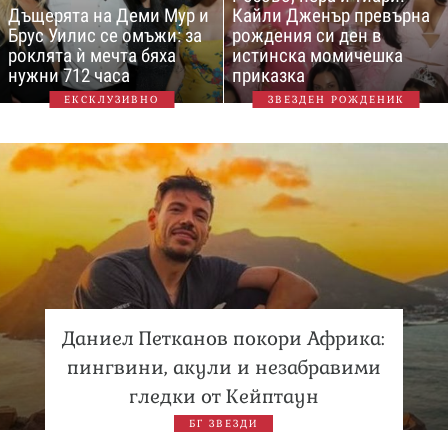
Дъщерята на Деми Мур и
Кайли Дженър превърна
Брус Уилис се омъжи: за
рождения си ден в
роклята ѝ мечта бяха
истинска момичешка
нужни 712 часа
приказка
ЕКСКЛУЗИВНО
ЗВЕЗДЕН РОЖДЕНИК
Даниел Петканов покори Африка:
пингвини, акули и незабравими
гледки от Кейптаун
БГ ЗВЕЗДИ