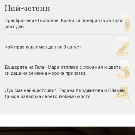
Най-четени
Преображение Господне: Какви са поверията за този
свят ден
Кой празнува имен ден на 9 август
Дъщерята на Гала - Мари отплава с любимия и двете
си деца на семейна морска приказка
„Тук сме най-щастливи“: Радина Кърджилова и Пламен
Димов издадоха своето любимо място
Любомира Башева разтопи мрежата с най-нежните
кадри с Башар Рахал и малкия им син