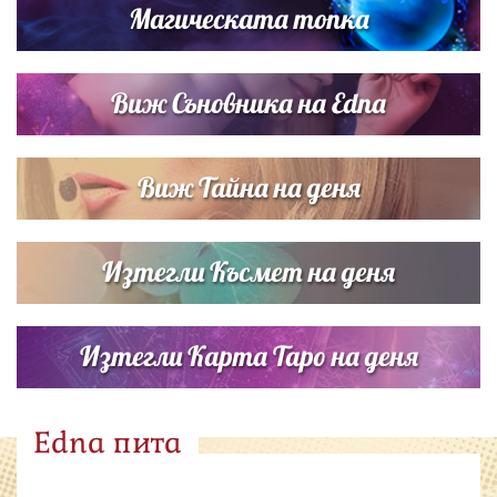
Магическата топка
Виж Съновника на Edna
Виж Тайна на деня
Изтегли Късмет на деня
Изтегли Карта Таро на деня
Edna пита