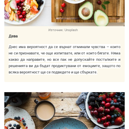
Източник:
Unsplash
Дева
Днес има вероятност да се върнат отминали чувства – които
не си признавате, че още изпитвате, или от които бягате. Няма
какво да направите, но все пак не допускайте постъпките и
решенията ви да бъдат продиктувани от емоциите, защото по
всяка вероятност ще се подведете и ще сбъркате.