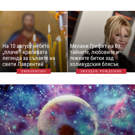
На 10 август небето
Мелани Грифит на 69:
„плаче“: красивата
тайните, любовите и
легенда за сълзите на
тежките битки зад
свети Лаврентий
холивудския блясък
ЛЮБОПИТНО
ЗВЕЗДЕН РОЖДЕНИК