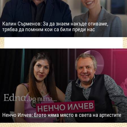
Калин Сърменов: За да знаем накъде отиваме,
трябва да помним кои са били преди нас
Ненчо Илчев: Егото няма място в света на артистите