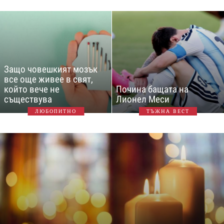
Защо човешкият мозък
все още живее в свят,
който вече не
Почина бащата на
съществува
Лионел Меси
ЛЮБОПИТНО
ТЪЖНА ВЕСТ