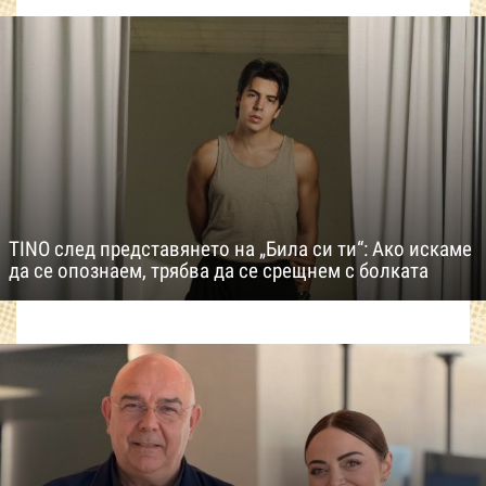
TINO след представянето на „Била си ти“: Ако искаме
да се опознаем, трябва да се срещнем с болката