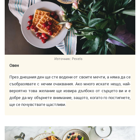
Източник:
Pexels
Овен
През днешния ден ще сте водени от своите мечти, а няма да се
съобразявате с нечии очаквания. Ако много искате нещо, най-
вероятно това желание ще извира дълбоко от сърцето ви и е
добре да му обърнете внимание, защото, когато го постигнете,
ще се почувствате щастливи.