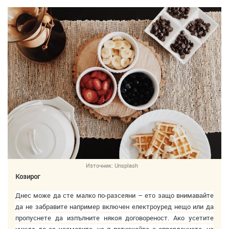
Източник:
Unsplash
Козирог
Днес може да сте малко по-разсеяни – ето защо внимавайте
да не забравите например включен електроуред нещо или да
пропуснете да изпълните някоя договореност. Ако усетите
нужда да се усамотите, не я потискайте с оправданието, че