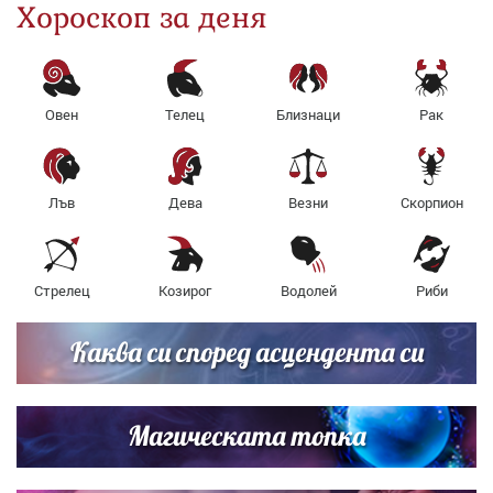
Хороскоп за деня
Овен
Телец
Близнаци
Рак
Лъв
Дева
Везни
Скорпион
Стрелец
Козирог
Водолей
Риби
Каква си според асцендента си
Магическата топка