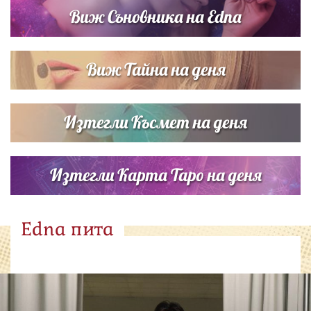
Виж Съновника на Edna
Виж Тайна на деня
Изтегли Късмет на деня
Изтегли Карта Таро на деня
Edna пита