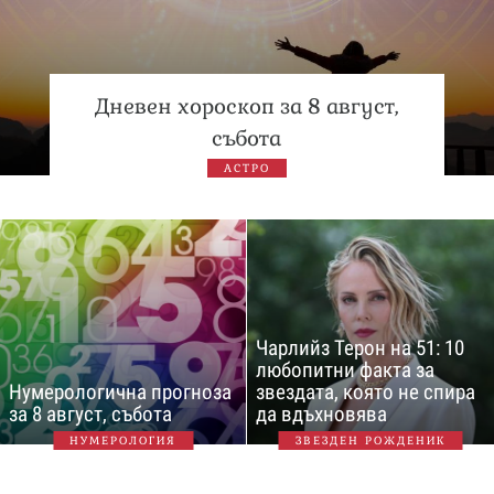
Дневен хороскоп за 8 август,
събота
АСТРО
Чарлийз Терон на 51: 10
любопитни факта за
Нумерологична прогноза
звездата, която не спира
за 8 август, събота
да вдъхновява
НУМЕРОЛОГИЯ
ЗВЕЗДЕН РОЖДЕНИК