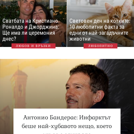
Сватбата на Кристиано
Световен ден на котките:
Роналдо и Джорджина:
10 любопитни факта за
Ще има ли церемония
едни от най-загадъчните
днес?
животни
ЛЮБОВ И ВРЪЗКИ
ЛЮБОПИТНО
Антонио Бандерас: Инфарктът
беше най-хубавото нещо, което