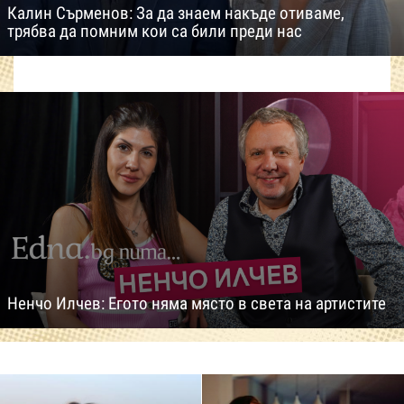
Калин Сърменов: За да знаем накъде отиваме,
трябва да помним кои са били преди нас
Ненчо Илчев: Егото няма място в света на артистите