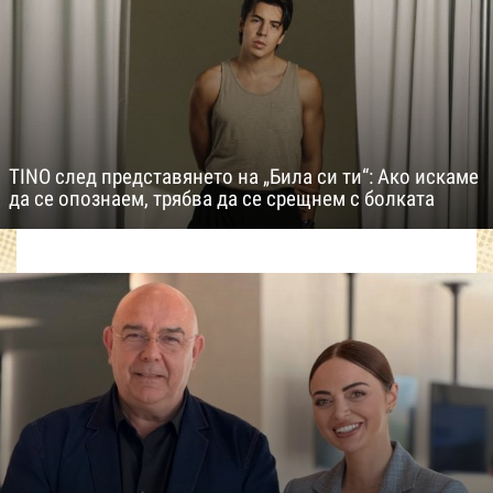
TINO след представянето на „Била си ти“: Ако искаме
да се опознаем, трябва да се срещнем с болката