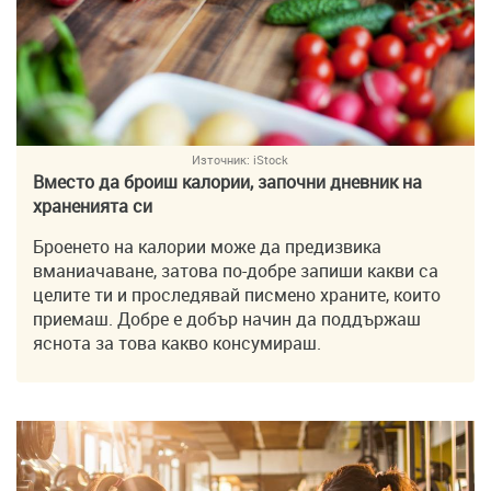
Източник:
iStock
Вместо да броиш калории, започни дневник на
храненията си
Броенето на калории може да предизвика
вманиачаване, затова по-добре запиши какви са
целите ти и проследявай писмено храните, които
приемаш. Добре е добър начин да поддържаш
яснота за това какво консумираш.