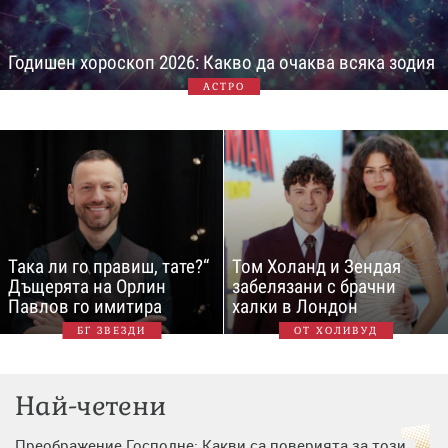
Годишен хороскоп 2026: Какво да очаква всяка зодия
АСТРО
Така ли го правиш, тате?“
Том Холанд и Зендая
Дъщерята на Орлин
забелязани с брачни
Павлов го имитира
халки в Лондон
БГ ЗВЕЗДИ
ОТ ХОЛИВУД
Най-четени
Преображение Господне: Какви са поверията за този