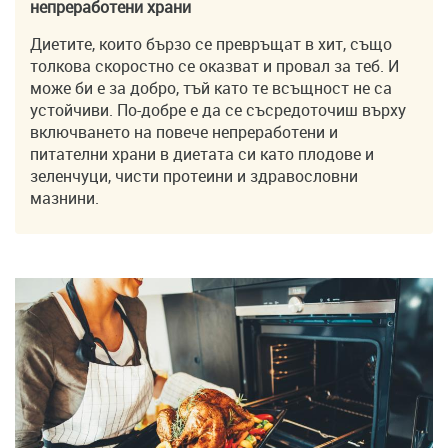
непреработени храни
Диетите, които бързо се превръщат в хит, също
толкова скоростно се оказват и провал за теб. И
може би е за добро, тъй като те всъщност не са
устойчиви. По-добре е да се съсредоточиш върху
включването на повече непреработени и
питателни храни в диетата си като плодове и
зеленчуци, чисти протеини и здравословни
мазнини.