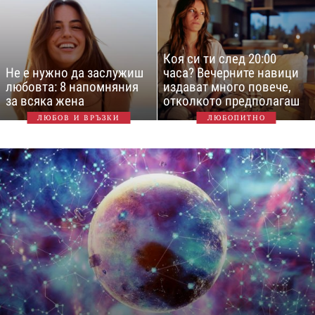
Коя си ти след 20:00
Не е нужно да заслужиш
часа? Вечерните навици
любовта: 8 напомняния
издават много повече,
за всяка жена
отколкото предполагаш
ЛЮБОВ И ВРЪЗКИ
ЛЮБОПИТНО