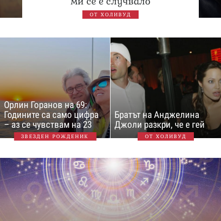
ми се е случвало
ОТ ХОЛИВУД
Орлин Горанов на 69:
Годините са само цифра
Братът на Анджелина
– аз се чувствам на 23
Джоли разкри, че е гей
ЗВЕЗДЕН РОЖДЕНИК
ОТ ХОЛИВУД