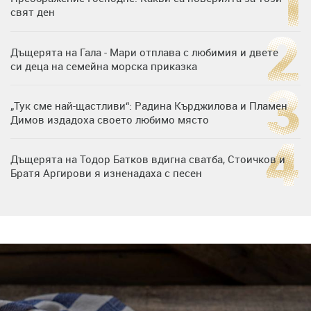
свят ден
Дъщерята на Гала - Мари отплава с любимия и двете
си деца на семейна морска приказка
„Тук сме най-щастливи“: Радина Кърджилова и Пламен
Димов издадоха своето любимо място
Дъщерята на Тодор Батков вдигна сватба, Стоичков и
Братя Аргирови я изненадаха с песен
Дневен хороскоп за 6 август, четвъртък
Списъкът е ясен: Джей Ло и Риана във ВИП гостите на
сватбата на Роналдо