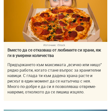
Източник:
iStock
Вместо да се отказваш от любимите си храни, яж
ги в умерени количества
Придържането към максимата „всичко или нищо“
рядко работи, когато стане въпрос за хранителни
навици. С глада ти към дадена храна расте и
рискът в един момент да се натъпчеш с нея.
Много по-добре е да си я позволяваш отвреме-
навреме, отколкото да се лишиш изцяло.