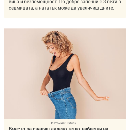
вина и безпомощност. По-добре започни с 3 пъти в
седмицата, а нататък може да увеличиш дните.
Източник:
Istock
Вместо да сваляш дадено тегло, наблегни на