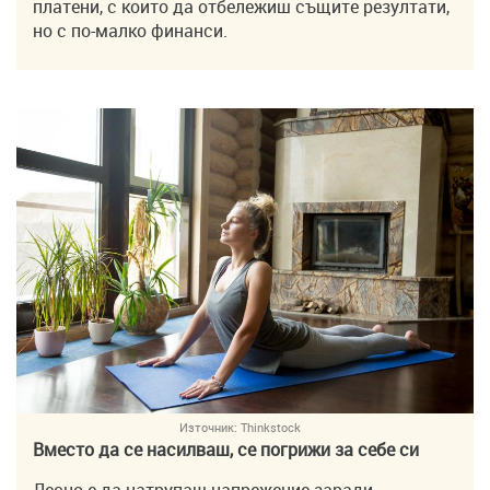
платени, с които да отбележиш същите резултати,
но с по-малко финанси.
Източник:
Thinkstock
Вместо да се насилваш, се погрижи за себе си
Лесно е да натрупаш напрежение заради