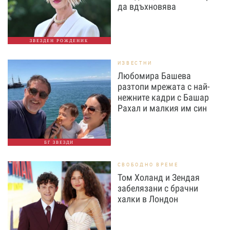
да вдъхновява
ЗВЕЗДЕН РОЖДЕНИК
ИЗВЕСТНИ
Любомира Башева
разтопи мрежата с най-
нежните кадри с Башар
Рахал и малкия им син
БГ ЗВЕЗДИ
СВОБОДНО ВРЕМЕ
Том Холанд и Зендая
забелязани с брачни
халки в Лондон