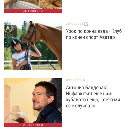
ЛЮБОПИТНО
GRABO.BG
Урок по конна езда - Клуб
по конен спорт Аватар
ИЗВЕСТНИ
Антонио Бандерас:
Инфарктът беше най-
хубавото нещо, което ми
се е случвало
ОТ ХОЛИВУД