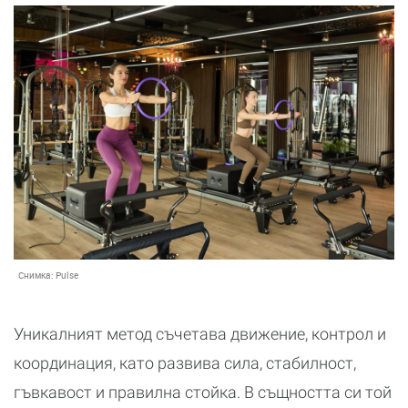
Снимка:
Pulse
Уникалният метод съчетава движение, контрол и
координация, като развива сила, стабилност,
гъвкавост и правилна стойка. В същността си той