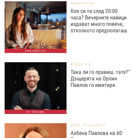
ЛЮБОПИТНО
Коя си ти след 20:00
часа? Вечерните навици
издават много повече,
отколкото предполагаш
ЛЮБОПИТНО
ИЗВЕСТНИ
Така ли го правиш, тате?“
Дъщерята на Орлин
Павлов го имитира
БГ ЗВЕЗДИ
ДНЕС ПРАЗНУВАТ
Албена Павлова на 60: