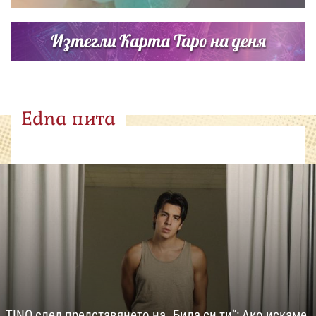
Изтегли Карта Таро на деня
Edna пита
TINO след представянето на „Била си ти“: Ако искаме