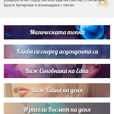
Братя Аргирови я изненадаха с песен
Дневен хороскоп за 6 август, четвъртък
Магическата топка
Списъкът е ясен: Джей Ло и Риана във ВИП гостите на
сватбата на Роналдо
Каква си според асцендента си
Виж Съновника на Edna
Виж Тайна на деня
Изтегли Късмет на деня