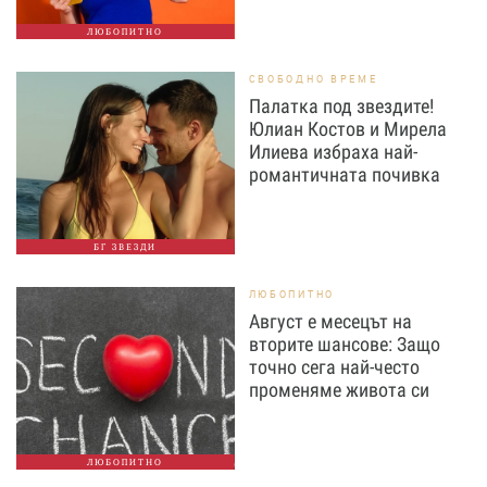
ЛЮБОПИТНО
СВОБОДНО ВРЕМЕ
Палатка под звездите!
Юлиан Костов и Мирела
Илиева избраха най-
романтичната почивка
БГ ЗВЕЗДИ
ЛЮБОПИТНО
Август е месецът на
вторите шансове: Защо
точно сега най-често
променяме живота си
ЛЮБОПИТНО