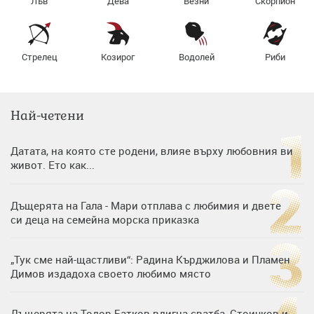
Лъв
Дева
Везни
Скорпион
Стрелец
Козирог
Водолей
Риби
Най-четени
Датата, на която сте родени, влияе върху любовния ви
живот. Ето как...
Дъщерята на Гала - Мари отплава с любимия и двете
си деца на семейна морска приказка
„Тук сме най-щастливи“: Радина Кърджилова и Пламен
Димов издадоха своето любимо място
Дъщерята на Тодор Батков вдигна сватба, Стоичков и